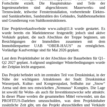
Fortschritte erzielt. Die Hauptstruktur- und Teile der
Ingenieurarbeiten sind abgeschlossen: Mauerwerks- und
Trennwände, teilweise Fensterinstallation, vorbereitende Elektro-
und Sanitärarbeiten, Sandstrahlen des Gebäudes, Stahlbetonarbeiten
und Grundierung von Stahlkonstruktionen.
Eine Projektverkaufswebsite www.zalioji11.lt wurde gestartet. Es
wurde bereits ein Marktinteresse festgestellt; jedoch sind aktive
Verkäufe geplant, die nach Abschluss der Treppe beginnen, um
Besichtigungen der Immobilien zusammen mit dem
Immobilienpartner UAB “OBER-HAUS” zu ermöglichen.
Vorläufige Kaufverträge sind für Mai 2026 geplant.
Laut dem Projektinhaber ist der Abschluss der Bauarbeiten für Q1–
Q2 2027 geplant. Aufgrund ungünstiger Winterbedingungen wurde
der Zeitplan leicht angepasst.
Das Projekt befindet sich im zentralen Teil von Druskininkai, in der
Nähe der wichtigsten Attraktionen der Stadt: Druskininkai
Wasserpark, Kultur- und Kongresspalast, Seilbahn zur „Snow“
Arena und dem neu entwickelten „Nemunas“ Komplex. Die Lage
ist sowohl für Wohn- als auch für Investitionszwecke sehr attraktiv.
In dieser Phase werden die gesammelten Mittel verwendet, um das
PROFITUS-Darlehen umzuschulden, was dem Projektinhaber
zusätzliche Zeit gibt, um das Projekt abzuschließen und Verkäufe