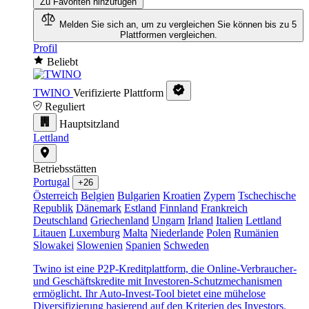
Zu Favoriten hinzufügen
Melden Sie sich an, um zu vergleichen
Sie können bis zu 5
Plattformen vergleichen.
Profil
Beliebt
TWINO
Verifizierte Plattform
Reguliert
Hauptsitzland
Lettland
Betriebsstätten
Portugal
+26
Österreich
Belgien
Bulgarien
Kroatien
Zypern
Tschechische
Republik
Dänemark
Estland
Finnland
Frankreich
Deutschland
Griechenland
Ungarn
Irland
Italien
Lettland
Litauen
Luxemburg
Malta
Niederlande
Polen
Rumänien
Slowakei
Slowenien
Spanien
Schweden
Twino ist eine P2P-Kreditplattform, die Online-Verbraucher-
und Geschäftskredite mit Investoren-Schutzmechanismen
ermöglicht. Ihr Auto-Invest-Tool bietet eine mühelose
Diversifizierung basierend auf den Kriterien des Investors.