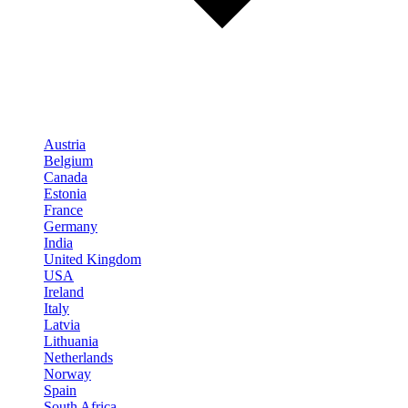
Austria
Belgium
Canada
Estonia
France
Germany
India
United Kingdom
USA
Ireland
Italy
Latvia
Lithuania
Netherlands
Norway
Spain
South Africa