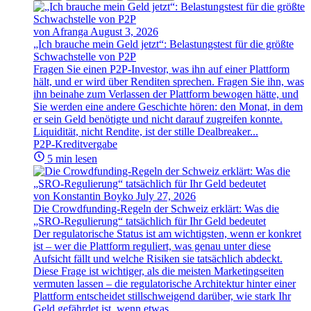
von Afranga
August 3, 2026
„Ich brauche mein Geld jetzt“: Belastungstest für die größte
Schwachstelle von P2P
Fragen Sie einen P2P-Investor, was ihn auf einer Plattform
hält, und er wird über Renditen sprechen. Fragen Sie ihn, was
ihn beinahe zum Verlassen der Plattform bewogen hätte, und
Sie werden eine andere Geschichte hören: den Monat, in dem
er sein Geld benötigte und nicht darauf zugreifen konnte.
Liquidität, nicht Rendite, ist der stille Dealbreaker...
P2P-Kreditvergabe
5 min lesen
von Konstantin Boyko
July 27, 2026
Die Crowdfunding-Regeln der Schweiz erklärt: Was die
„SRO-Regulierung“ tatsächlich für Ihr Geld bedeutet
Der regulatorische Status ist am wichtigsten, wenn er konkret
ist – wer die Plattform reguliert, was genau unter diese
Aufsicht fällt und welche Risiken sie tatsächlich abdeckt.
Diese Frage ist wichtiger, als die meisten Marketingseiten
vermuten lassen – die regulatorische Architektur hinter einer
Plattform entscheidet stillschweigend darüber, wie stark Ihr
Geld gefährdet ist, wenn etwas...