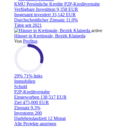
KMU
Persönliche Kredite
P2P-Kreditvergabe
Verfügbare Investition
9,358 EUR
Insgesamt investiert
33,142 EUR
Durchschnittlicher Zinssatz
11.0%
Tätig seit
2021
active
Häuser in Kretingale, Bezirk Klaipeda
Von
Profitus
29%
71% links
Immobilien
Schuld
P2P-Kreditvergabe
Eingeworben
138,517 EUR
Ziel
475,000 EUR
Zinssatz
9.3%
Investoren
200
Darlehenslaufzeit
12 Monat
Alle Projekte anzeigen