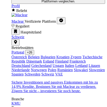
Plattformen vergleichen.
Profil
Beliebt
Maclear
Verifizierte Plattform
Reguliert
Hauptsitzland
Schweiz
Betriebsstätten
Portugal
+26
Österreich
Belgien
Bulgarien
Kroatien
Zypern
Tschechische
Republik
Dänemark
Estland
Finnland
Frankreich
Deutschland
Griechenland
Ungarn
Italien
Lettland
Litauen
Niederlande
Norwegen
Polen
Rumänien
Slowakei
Slowenien
Spanien
Schweden
Schweiz
VAE
Sichere Investitionen und passives Einkommen mit bis zu
14,9% Rendite. Beginnen Sie mit Maclear zu verdienen.
Zögern Sie nicht – investieren Sie noch heute.
Branche
KMU