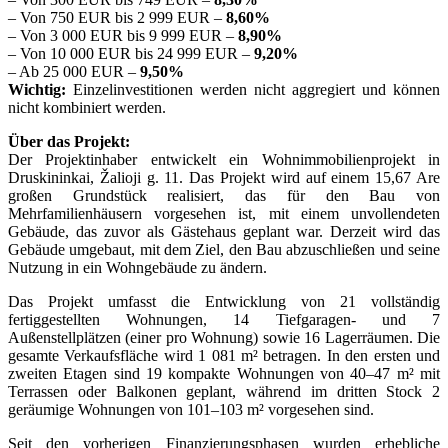
– Von 750 EUR bis 2 999 EUR –
8,60%
– Von 3 000 EUR bis 9 999 EUR –
8,90%
– Von 10 000 EUR bis 24 999 EUR –
9,20%
– Ab 25 000 EUR –
9,50%
Wichtig:
Einzelinvestitionen werden nicht aggregiert und können
nicht kombiniert werden.
Über das Projekt:
Der Projektinhaber entwickelt ein Wohnimmobilienprojekt in
Druskininkai, Žalioji g. 11. Das Projekt wird auf einem 15,67 Are
großen Grundstück realisiert, das für den Bau von
Mehrfamilienhäusern vorgesehen ist, mit einem unvollendeten
Gebäude, das zuvor als Gästehaus geplant war. Derzeit wird das
Gebäude umgebaut, mit dem Ziel, den Bau abzuschließen und seine
Nutzung in ein Wohngebäude zu ändern.
Das Projekt umfasst die Entwicklung von 21 vollständig
fertiggestellten Wohnungen, 14 Tiefgaragen- und 7
Außenstellplätzen (einer pro Wohnung) sowie 16 Lagerräumen. Die
gesamte Verkaufsfläche wird 1 081 m² betragen. In den ersten und
zweiten Etagen sind 19 kompakte Wohnungen von 40–47 m² mit
Terrassen oder Balkonen geplant, während im dritten Stock 2
geräumige Wohnungen von 101–103 m² vorgesehen sind.
Seit den vorherigen Finanzierungsphasen wurden erhebliche