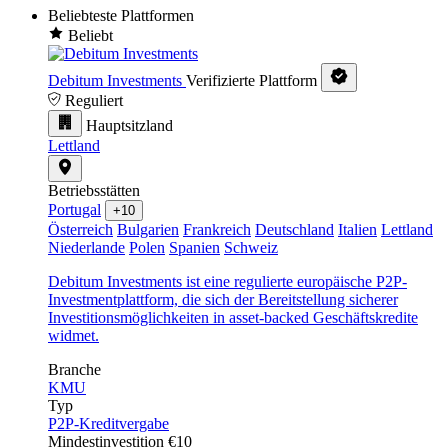
Beliebteste Plattformen
Beliebt
Debitum Investments
Verifizierte Plattform
Reguliert
Hauptsitzland
Lettland
Betriebsstätten
Portugal
+10
Österreich
Bulgarien
Frankreich
Deutschland
Italien
Lettland
Niederlande
Polen
Spanien
Schweiz
Debitum Investments ist eine regulierte europäische P2P-
Investmentplattform, die sich der Bereitstellung sicherer
Investitionsmöglichkeiten in asset-backed Geschäftskredite
widmet.
Branche
KMU
Typ
P2P-Kreditvergabe
Mindestinvestition
€10