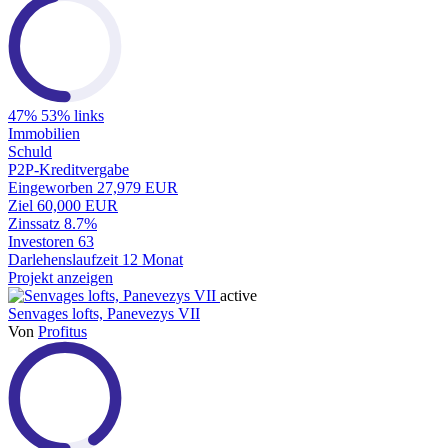
47%
53% links
Immobilien
Schuld
P2P-Kreditvergabe
Eingeworben
27,979 EUR
Ziel
60,000 EUR
Zinssatz
8.7%
Investoren
63
Darlehenslaufzeit
12 Monat
Projekt anzeigen
active
Senvages lofts, Panevezys VII
Von
Profitus