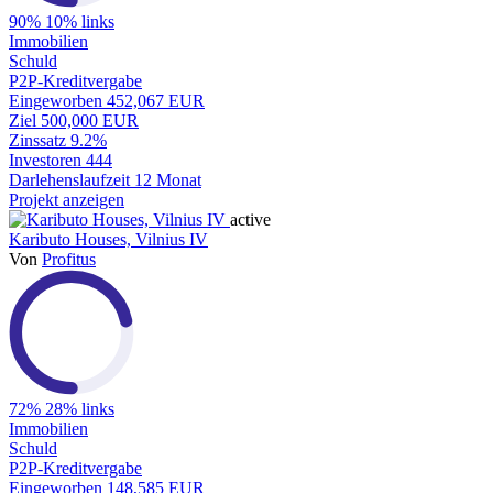
90%
10% links
Immobilien
Schuld
P2P-Kreditvergabe
Eingeworben
452,067 EUR
Ziel
500,000 EUR
Zinssatz
9.2%
Investoren
444
Darlehenslaufzeit
12 Monat
Projekt anzeigen
active
Kaributo Houses, Vilnius IV
Von
Profitus
72%
28% links
Immobilien
Schuld
P2P-Kreditvergabe
Eingeworben
148,585 EUR