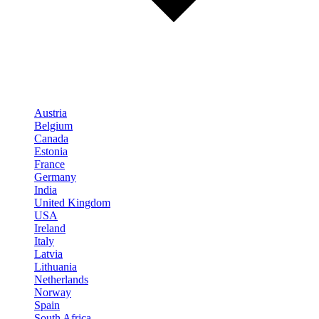
Austria
Belgium
Canada
Estonia
France
Germany
India
United Kingdom
USA
Ireland
Italy
Latvia
Lithuania
Netherlands
Norway
Spain
South Africa