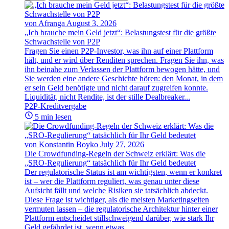
von Afranga
August 3, 2026
„Ich brauche mein Geld jetzt“: Belastungstest für die größte
Schwachstelle von P2P
Fragen Sie einen P2P-Investor, was ihn auf einer Plattform
hält, und er wird über Renditen sprechen. Fragen Sie ihn, was
ihn beinahe zum Verlassen der Plattform bewogen hätte, und
Sie werden eine andere Geschichte hören: den Monat, in dem
er sein Geld benötigte und nicht darauf zugreifen konnte.
Liquidität, nicht Rendite, ist der stille Dealbreaker...
P2P-Kreditvergabe
5 min lesen
von Konstantin Boyko
July 27, 2026
Die Crowdfunding-Regeln der Schweiz erklärt: Was die
„SRO-Regulierung“ tatsächlich für Ihr Geld bedeutet
Der regulatorische Status ist am wichtigsten, wenn er konkret
ist – wer die Plattform reguliert, was genau unter diese
Aufsicht fällt und welche Risiken sie tatsächlich abdeckt.
Diese Frage ist wichtiger, als die meisten Marketingseiten
vermuten lassen – die regulatorische Architektur hinter einer
Plattform entscheidet stillschweigend darüber, wie stark Ihr
Geld gefährdet ist, wenn etwas...