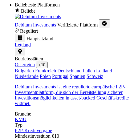
Beliebteste Plattformen
Beliebt
Debitum Investments
Verifizierte Plattform
Reguliert
Hauptsitzland
Lettland
Betriebsstätten
Österreich
+10
Bulgarien
Frankreich
Deutschland
Italien
Lettland
Niederlande
Polen
Portugal
Spanien
Schweiz
Debitum Investments ist eine regulierte europäische P2P-
Investmentplattform, die sich der Bereitstellung sicherer
Investitionsmöglichkeiten in asset-backed Geschäftskredite
widmet.
Branche
KMU
Typ
P2P-Kreditvergabe
Mindestinvestition
€10