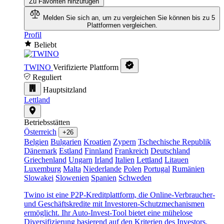
Zu Favoriten hinzufügen
Melden Sie sich an, um zu vergleichen
Sie können bis zu 5
Plattformen vergleichen.
Profil
Beliebt
TWINO
Verifizierte Plattform
Reguliert
Hauptsitzland
Lettland
Betriebsstätten
Österreich
+26
Belgien
Bulgarien
Kroatien
Zypern
Tschechische Republik
Dänemark
Estland
Finnland
Frankreich
Deutschland
Griechenland
Ungarn
Irland
Italien
Lettland
Litauen
Luxemburg
Malta
Niederlande
Polen
Portugal
Rumänien
Slowakei
Slowenien
Spanien
Schweden
Twino ist eine P2P-Kreditplattform, die Online-Verbraucher-
und Geschäftskredite mit Investoren-Schutzmechanismen
ermöglicht. Ihr Auto-Invest-Tool bietet eine mühelose
Diversifizierung basierend auf den Kriterien des Investors.