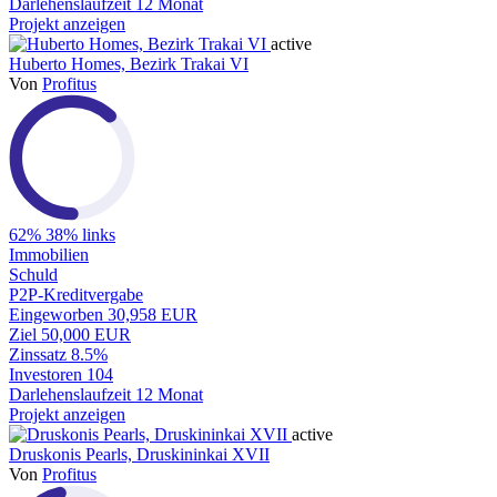
Darlehenslaufzeit
12 Monat
Projekt anzeigen
active
Huberto Homes, Bezirk Trakai VI
Von
Profitus
62%
38% links
Immobilien
Schuld
P2P-Kreditvergabe
Eingeworben
30,958 EUR
Ziel
50,000 EUR
Zinssatz
8.5%
Investoren
104
Darlehenslaufzeit
12 Monat
Projekt anzeigen
active
Druskonis Pearls, Druskininkai XVII
Von
Profitus