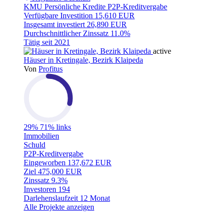
KMU
Persönliche Kredite
P2P-Kreditvergabe
Verfügbare Investition
15,610 EUR
Insgesamt investiert
26,890 EUR
Durchschnittlicher Zinssatz
11.0%
Tätig seit
2021
active
Häuser in Kretingale, Bezirk Klaipeda
Von
Profitus
29%
71% links
Immobilien
Schuld
P2P-Kreditvergabe
Eingeworben
137,672 EUR
Ziel
475,000 EUR
Zinssatz
9.3%
Investoren
194
Darlehenslaufzeit
12 Monat
Alle Projekte anzeigen