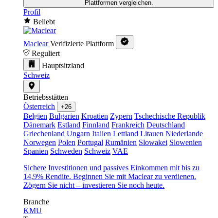
Plattformen vergleichen.
Profil
Beliebt
Maclear
Verifizierte Plattform
Reguliert
Hauptsitzland
Schweiz
Betriebsstätten
Österreich
+26
Belgien
Bulgarien
Kroatien
Zypern
Tschechische Republik
Dänemark
Estland
Finnland
Frankreich
Deutschland
Griechenland
Ungarn
Italien
Lettland
Litauen
Niederlande
Norwegen
Polen
Portugal
Rumänien
Slowakei
Slowenien
Spanien
Schweden
Schweiz
VAE
Sichere Investitionen und passives Einkommen mit bis zu
14,9% Rendite. Beginnen Sie mit Maclear zu verdienen.
Zögern Sie nicht – investieren Sie noch heute.
Branche
KMU