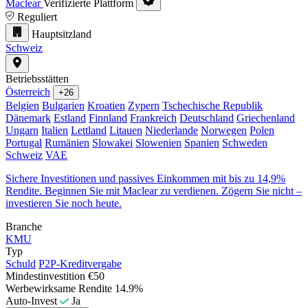
Maclear
Verifizierte Plattform
Reguliert
Hauptsitzland
Schweiz
Betriebsstätten
Österreich
+26
Belgien
Bulgarien
Kroatien
Zypern
Tschechische Republik
Dänemark
Estland
Finnland
Frankreich
Deutschland
Griechenland
Ungarn
Italien
Lettland
Litauen
Niederlande
Norwegen
Polen
Portugal
Rumänien
Slowakei
Slowenien
Spanien
Schweden
Schweiz
VAE
Sichere Investitionen und passives Einkommen mit bis zu 14,9%
Rendite. Beginnen Sie mit Maclear zu verdienen. Zögern Sie nicht –
investieren Sie noch heute.
Branche
KMU
Typ
Schuld
P2P-Kreditvergabe
Mindestinvestition
€50
Werbewirksame Rendite
14.9%
Auto-Invest
Ja