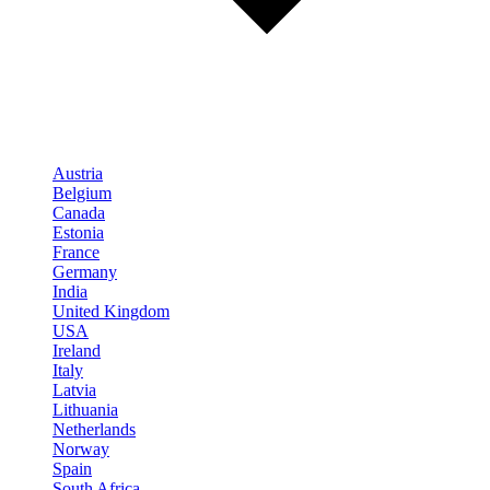
Austria
Belgium
Canada
Estonia
France
Germany
India
United Kingdom
USA
Ireland
Italy
Latvia
Lithuania
Netherlands
Norway
Spain
South Africa