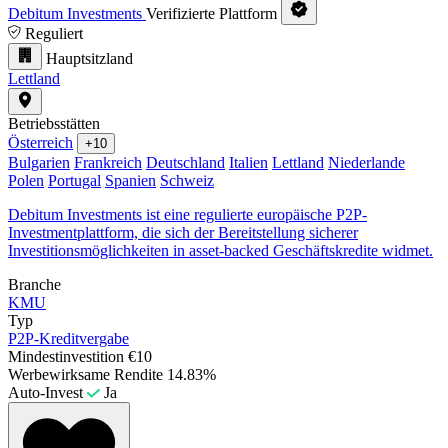
Debitum Investments
Verifizierte Plattform
Reguliert
Hauptsitzland
Lettland
Betriebsstätten
Österreich
+10
Bulgarien
Frankreich
Deutschland
Italien
Lettland
Niederlande
Polen
Portugal
Spanien
Schweiz
Debitum Investments ist eine regulierte europäische P2P-
Investmentplattform, die sich der Bereitstellung sicherer
Investitionsmöglichkeiten in asset-backed Geschäftskredite widmet.
Branche
KMU
Typ
P2P-Kreditvergabe
Mindestinvestition
€10
Werbewirksame Rendite
14.83%
Auto-Invest
Ja