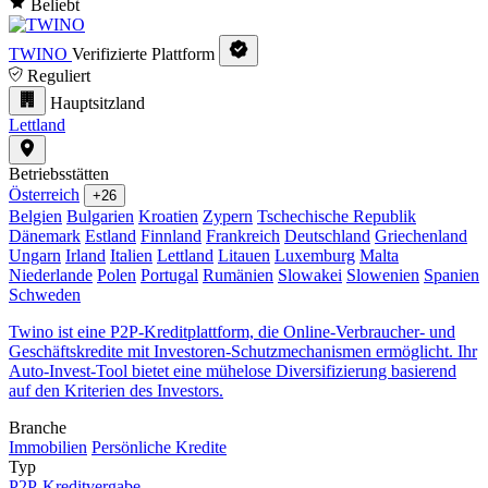
Beliebt
TWINO
Verifizierte Plattform
Reguliert
Hauptsitzland
Lettland
Betriebsstätten
Österreich
+26
Belgien
Bulgarien
Kroatien
Zypern
Tschechische Republik
Dänemark
Estland
Finnland
Frankreich
Deutschland
Griechenland
Ungarn
Irland
Italien
Lettland
Litauen
Luxemburg
Malta
Niederlande
Polen
Portugal
Rumänien
Slowakei
Slowenien
Spanien
Schweden
Twino ist eine P2P-Kreditplattform, die Online-Verbraucher- und
Geschäftskredite mit Investoren-Schutzmechanismen ermöglicht. Ihr
Auto-Invest-Tool bietet eine mühelose Diversifizierung basierend
auf den Kriterien des Investors.
Branche
Immobilien
Persönliche Kredite
Typ
P2P-Kreditvergabe