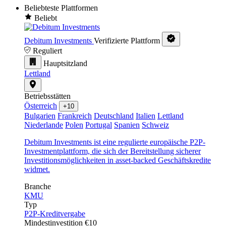
Beliebteste Plattformen
Beliebt
Debitum Investments
Verifizierte Plattform
Reguliert
Hauptsitzland
Lettland
Betriebsstätten
Österreich
+10
Bulgarien
Frankreich
Deutschland
Italien
Lettland
Niederlande
Polen
Portugal
Spanien
Schweiz
Debitum Investments ist eine regulierte europäische P2P-
Investmentplattform, die sich der Bereitstellung sicherer
Investitionsmöglichkeiten in asset-backed Geschäftskredite
widmet.
Branche
KMU
Typ
P2P-Kreditvergabe
Mindestinvestition
€10