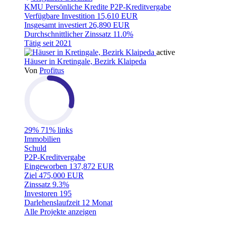
KMU
Persönliche Kredite
P2P-Kreditvergabe
Verfügbare Investition
15,610 EUR
Insgesamt investiert
26,890 EUR
Durchschnittlicher Zinssatz
11.0%
Tätig seit
2021
active
Häuser in Kretingale, Bezirk Klaipeda
Von
Profitus
29%
71% links
Immobilien
Schuld
P2P-Kreditvergabe
Eingeworben
137,872 EUR
Ziel
475,000 EUR
Zinssatz
9.3%
Investoren
195
Darlehenslaufzeit
12 Monat
Alle Projekte anzeigen