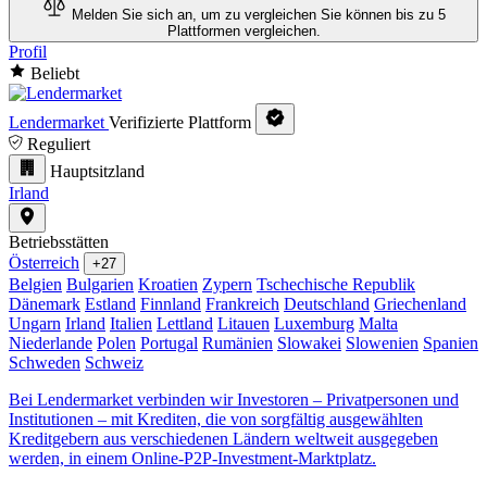
Melden Sie sich an, um zu vergleichen
Sie können bis zu 5
Plattformen vergleichen.
Profil
Beliebt
Lendermarket
Verifizierte Plattform
Reguliert
Hauptsitzland
Irland
Betriebsstätten
Österreich
+27
Belgien
Bulgarien
Kroatien
Zypern
Tschechische Republik
Dänemark
Estland
Finnland
Frankreich
Deutschland
Griechenland
Ungarn
Irland
Italien
Lettland
Litauen
Luxemburg
Malta
Niederlande
Polen
Portugal
Rumänien
Slowakei
Slowenien
Spanien
Schweden
Schweiz
Bei Lendermarket verbinden wir Investoren – Privatpersonen und
Institutionen – mit Krediten, die von sorgfältig ausgewählten
Kreditgebern aus verschiedenen Ländern weltweit ausgegeben
werden, in einem Online-P2P-Investment-Marktplatz.