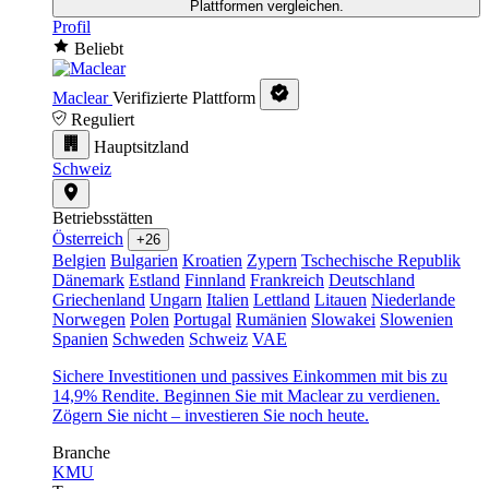
Plattformen vergleichen.
Profil
Beliebt
Maclear
Verifizierte Plattform
Reguliert
Hauptsitzland
Schweiz
Betriebsstätten
Österreich
+26
Belgien
Bulgarien
Kroatien
Zypern
Tschechische Republik
Dänemark
Estland
Finnland
Frankreich
Deutschland
Griechenland
Ungarn
Italien
Lettland
Litauen
Niederlande
Norwegen
Polen
Portugal
Rumänien
Slowakei
Slowenien
Spanien
Schweden
Schweiz
VAE
Sichere Investitionen und passives Einkommen mit bis zu
14,9% Rendite. Beginnen Sie mit Maclear zu verdienen.
Zögern Sie nicht – investieren Sie noch heute.
Branche
KMU