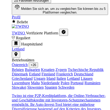
Zu Favoriten hinzufügen
Melden Sie sich an, um zu vergleichen
Sie können bis zu 5
Plattformen vergleichen.
Profil
Beliebt
TWINO
Verifizierte Plattform
Reguliert
Hauptsitzland
Lettland
Betriebsstätten
Österreich
+26
Belgien
Bulgarien
Kroatien
Zypern
Tschechische Republik
Dänemark
Estland
Finnland
Frankreich
Deutschland
Griechenland
Ungarn
Irland
Italien
Lettland
Litauen
Luxemburg
Malta
Niederlande
Polen
Portugal
Rumänien
Slowakei
Slowenien
Spanien
Schweden
Twino ist eine P2P-Kreditplattform, die Online-Verbraucher-
und Geschäftskredite mit Investoren-Schutzmechanismen
ermöglicht. Ihr Auto-Invest-Tool bietet eine mühelose
Diversifizierung basierend auf den Kriterien des Investors.