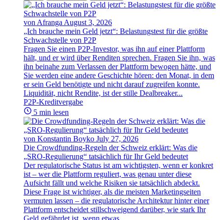
von Afranga
August 3, 2026
„Ich brauche mein Geld jetzt“: Belastungstest für die größte
Schwachstelle von P2P
Fragen Sie einen P2P-Investor, was ihn auf einer Plattform
hält, und er wird über Renditen sprechen. Fragen Sie ihn, was
ihn beinahe zum Verlassen der Plattform bewogen hätte, und
Sie werden eine andere Geschichte hören: den Monat, in dem
er sein Geld benötigte und nicht darauf zugreifen konnte.
Liquidität, nicht Rendite, ist der stille Dealbreaker...
P2P-Kreditvergabe
5 min lesen
von Konstantin Boyko
July 27, 2026
Die Crowdfunding-Regeln der Schweiz erklärt: Was die
„SRO-Regulierung“ tatsächlich für Ihr Geld bedeutet
Der regulatorische Status ist am wichtigsten, wenn er konkret
ist – wer die Plattform reguliert, was genau unter diese
Aufsicht fällt und welche Risiken sie tatsächlich abdeckt.
Diese Frage ist wichtiger, als die meisten Marketingseiten
vermuten lassen – die regulatorische Architektur hinter einer
Plattform entscheidet stillschweigend darüber, wie stark Ihr
Geld gefährdet ist, wenn etwas...