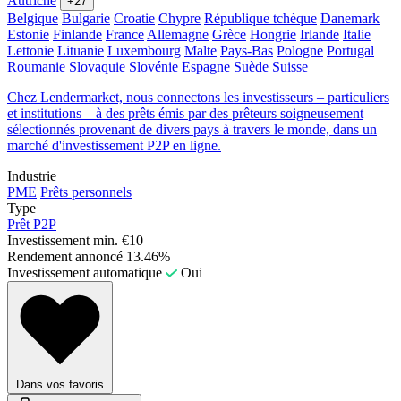
Autriche
+27
Belgique
Bulgarie
Croatie
Chypre
République tchèque
Danemark
Estonie
Finlande
France
Allemagne
Grèce
Hongrie
Irlande
Italie
Lettonie
Lituanie
Luxembourg
Malte
Pays-Bas
Pologne
Portugal
Roumanie
Slovaquie
Slovénie
Espagne
Suède
Suisse
Chez Lendermarket, nous connectons les investisseurs – particuliers
et institutions – à des prêts émis par des prêteurs soigneusement
sélectionnés provenant de divers pays à travers le monde, dans un
marché d'investissement P2P en ligne.
Industrie
PME
Prêts personnels
Type
Prêt P2P
Investissement min.
€10
Rendement annoncé
13.46%
Investissement automatique
Oui
Dans vos favoris