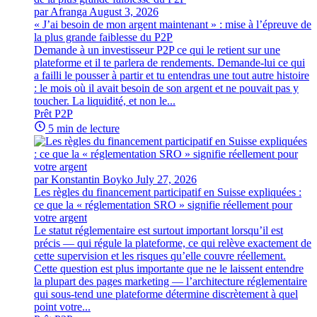
par Afranga
August 3, 2026
« J’ai besoin de mon argent maintenant » : mise à l’épreuve de
la plus grande faiblesse du P2P
Demande à un investisseur P2P ce qui le retient sur une
plateforme et il te parlera de rendements. Demande-lui ce qui
a failli le pousser à partir et tu entendras une tout autre histoire
: le mois où il avait besoin de son argent et ne pouvait pas y
toucher. La liquidité, et non le...
Prêt P2P
5 min de lecture
par Konstantin Boyko
July 27, 2026
Les règles du financement participatif en Suisse expliquées :
ce que la « réglementation SRO » signifie réellement pour
votre argent
Le statut réglementaire est surtout important lorsqu’il est
précis — qui régule la plateforme, ce qui relève exactement de
cette supervision et les risques qu’elle couvre réellement.
Cette question est plus importante que ne le laissent entendre
la plupart des pages marketing — l’architecture réglementaire
qui sous-tend une plateforme détermine discrètement à quel
point votre...