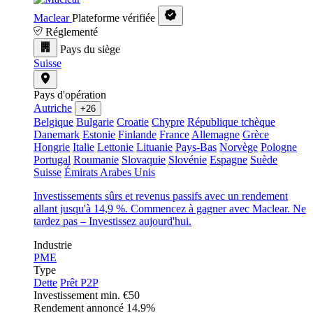
Maclear
Plateforme vérifiée
Réglementé
Pays du siège
Suisse
Pays d'opération
Autriche
+26
Belgique
Bulgarie
Croatie
Chypre
République tchèque
Danemark
Estonie
Finlande
France
Allemagne
Grèce
Hongrie
Italie
Lettonie
Lituanie
Pays-Bas
Norvège
Pologne
Portugal
Roumanie
Slovaquie
Slovénie
Espagne
Suède
Suisse
Émirats Arabes Unis
Investissements sûrs et revenus passifs avec un rendement
allant jusqu'à 14,9 %. Commencez à gagner avec Maclear. Ne
tardez pas – Investissez aujourd'hui.
Industrie
PME
Type
Dette
Prêt P2P
Investissement min.
€50
Rendement annoncé
14.9%