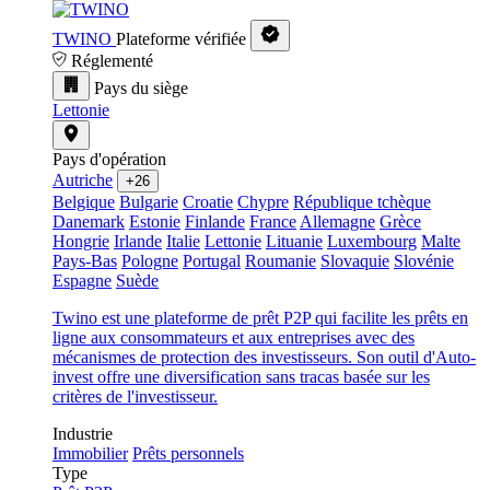
TWINO
Plateforme vérifiée
Réglementé
Pays du siège
Lettonie
Pays d'opération
Autriche
+26
Belgique
Bulgarie
Croatie
Chypre
République tchèque
Danemark
Estonie
Finlande
France
Allemagne
Grèce
Hongrie
Irlande
Italie
Lettonie
Lituanie
Luxembourg
Malte
Pays-Bas
Pologne
Portugal
Roumanie
Slovaquie
Slovénie
Espagne
Suède
Twino est une plateforme de prêt P2P qui facilite les prêts en
ligne aux consommateurs et aux entreprises avec des
mécanismes de protection des investisseurs. Son outil d'Auto-
invest offre une diversification sans tracas basée sur les
critères de l'investisseur.
Industrie
Immobilier
Prêts personnels
Type