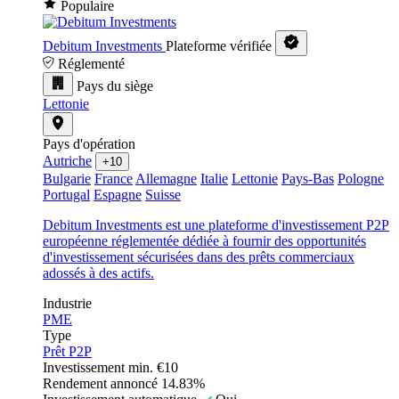
Populaire
Debitum Investments
Plateforme vérifiée
Réglementé
Pays du siège
Lettonie
Pays d'opération
Autriche
+10
Bulgarie
France
Allemagne
Italie
Lettonie
Pays-Bas
Pologne
Portugal
Espagne
Suisse
Debitum Investments est une plateforme d'investissement P2P
européenne réglementée dédiée à fournir des opportunités
d'investissement sécurisées dans des prêts commerciaux
adossés à des actifs.
Industrie
PME
Type
Prêt P2P
Investissement min.
€10
Rendement annoncé
14.83%