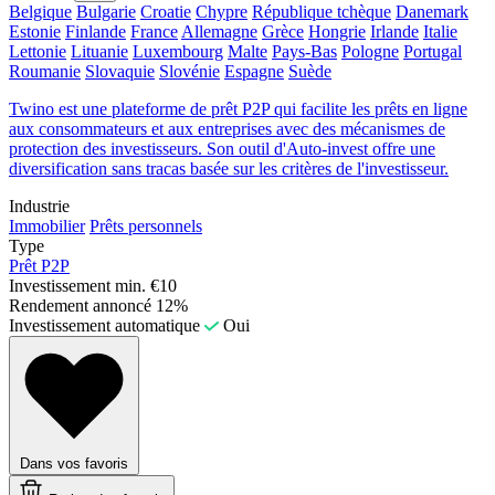
Belgique
Bulgarie
Croatie
Chypre
République tchèque
Danemark
Estonie
Finlande
France
Allemagne
Grèce
Hongrie
Irlande
Italie
Lettonie
Lituanie
Luxembourg
Malte
Pays-Bas
Pologne
Portugal
Roumanie
Slovaquie
Slovénie
Espagne
Suède
Twino est une plateforme de prêt P2P qui facilite les prêts en ligne
aux consommateurs et aux entreprises avec des mécanismes de
protection des investisseurs. Son outil d'Auto-invest offre une
diversification sans tracas basée sur les critères de l'investisseur.
Industrie
Immobilier
Prêts personnels
Type
Prêt P2P
Investissement min.
€10
Rendement annoncé
12%
Investissement automatique
Oui
Dans vos favoris