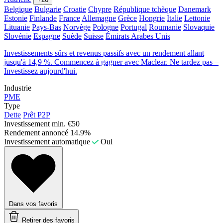
Belgique
Bulgarie
Croatie
Chypre
République tchèque
Danemark
Estonie
Finlande
France
Allemagne
Grèce
Hongrie
Italie
Lettonie
Lituanie
Pays-Bas
Norvège
Pologne
Portugal
Roumanie
Slovaquie
Slovénie
Espagne
Suède
Suisse
Émirats Arabes Unis
Investissements sûrs et revenus passifs avec un rendement allant
jusqu'à 14,9 %. Commencez à gagner avec Maclear. Ne tardez pas –
Investissez aujourd'hui.
Industrie
PME
Type
Dette
Prêt P2P
Investissement min.
€50
Rendement annoncé
14.9%
Investissement automatique
Oui
Dans vos favoris
Retirer des favoris