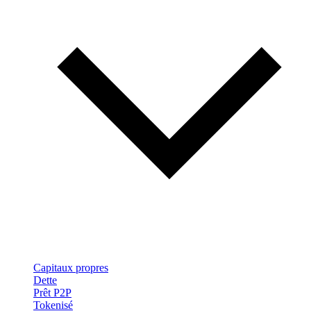
Capitaux propres
Dette
Prêt P2P
Tokenisé