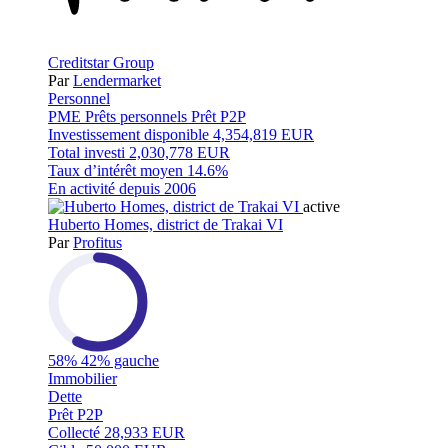
Creditstar Group
Par
Lendermarket
Personnel
PME
Prêts personnels
Prêt P2P
Investissement disponible
4,354,819 EUR
Total investi
2,030,778 EUR
Taux d’intérêt moyen
14.6%
En activité depuis
2006
active
Huberto Homes, district de Trakai VI
Par
Profitus
58%
42% gauche
Immobilier
Dette
Prêt P2P
Collecté
28,933 EUR