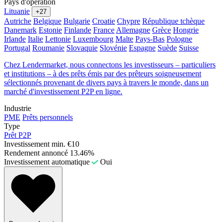
Pays d'opération
Lituanie
+27
Autriche
Belgique
Bulgarie
Croatie
Chypre
République tchèque
Danemark
Estonie
Finlande
France
Allemagne
Grèce
Hongrie
Irlande
Italie
Lettonie
Luxembourg
Malte
Pays-Bas
Pologne
Portugal
Roumanie
Slovaquie
Slovénie
Espagne
Suède
Suisse
Chez Lendermarket, nous connectons les investisseurs – particuliers
et institutions – à des prêts émis par des prêteurs soigneusement
sélectionnés provenant de divers pays à travers le monde, dans un
marché d'investissement P2P en ligne.
Industrie
PME
Prêts personnels
Type
Prêt P2P
Investissement min.
€10
Rendement annoncé
13.46%
Investissement automatique
Oui