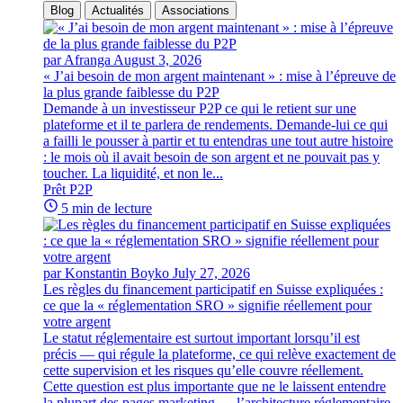
Blog
Actualités
Associations
par Afranga
August 3, 2026
« J’ai besoin de mon argent maintenant » : mise à l’épreuve de
la plus grande faiblesse du P2P
Demande à un investisseur P2P ce qui le retient sur une
plateforme et il te parlera de rendements. Demande-lui ce qui
a failli le pousser à partir et tu entendras une tout autre histoire
: le mois où il avait besoin de son argent et ne pouvait pas y
toucher. La liquidité, et non le...
Prêt P2P
5 min de lecture
par Konstantin Boyko
July 27, 2026
Les règles du financement participatif en Suisse expliquées :
ce que la « réglementation SRO » signifie réellement pour
votre argent
Le statut réglementaire est surtout important lorsqu’il est
précis — qui régule la plateforme, ce qui relève exactement de
cette supervision et les risques qu’elle couvre réellement.
Cette question est plus importante que ne le laissent entendre
la plupart des pages marketing — l’architecture réglementaire