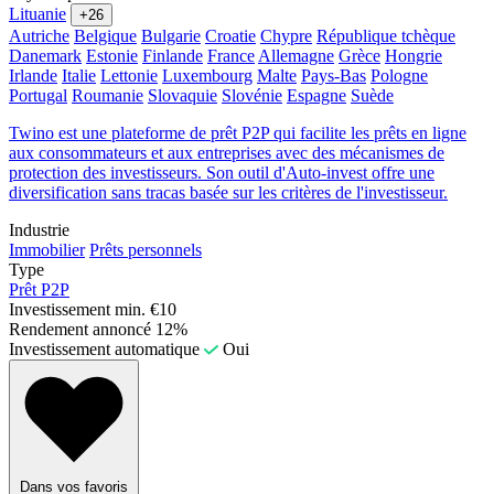
Lituanie
+26
Autriche
Belgique
Bulgarie
Croatie
Chypre
République tchèque
Danemark
Estonie
Finlande
France
Allemagne
Grèce
Hongrie
Irlande
Italie
Lettonie
Luxembourg
Malte
Pays-Bas
Pologne
Portugal
Roumanie
Slovaquie
Slovénie
Espagne
Suède
Twino est une plateforme de prêt P2P qui facilite les prêts en ligne
aux consommateurs et aux entreprises avec des mécanismes de
protection des investisseurs. Son outil d'Auto-invest offre une
diversification sans tracas basée sur les critères de l'investisseur.
Industrie
Immobilier
Prêts personnels
Type
Prêt P2P
Investissement min.
€10
Rendement annoncé
12%
Investissement automatique
Oui
Dans vos favoris