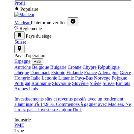
Profil
Populaire
Maclear
Plateforme vérifiée
Réglementé
Pays du siège
Suisse
Pays d'opération
Espagne
+26
Autriche
Belgique
Bulgarie
Croatie
Chypre
République
tchèque
Danemark
Estonie
Finlande
France
Allemagne
Grèce
Hongrie
Italie
Lettonie
Lituanie
Pays-Bas
Norvège
Pologne
Portugal
Roumanie
Slovaquie
Slovénie
Suède
Suisse
Émirats
Arabes Unis
Investissements sûrs et revenus passifs avec un rendement
allant jusqu'à 14,9 %. Commencez à gagner avec Maclear. Ne
tardez pas – Investissez aujourd'hui.
Industrie
PME
Type