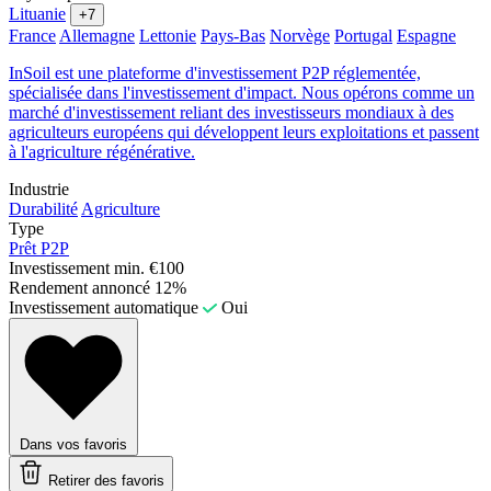
Lituanie
+7
France
Allemagne
Lettonie
Pays-Bas
Norvège
Portugal
Espagne
InSoil est une plateforme d'investissement P2P réglementée,
spécialisée dans l'investissement d'impact. Nous opérons comme un
marché d'investissement reliant des investisseurs mondiaux à des
agriculteurs européens qui développent leurs exploitations et passent
à l'agriculture régénérative.
Industrie
Durabilité
Agriculture
Type
Prêt P2P
Investissement min.
€100
Rendement annoncé
12%
Investissement automatique
Oui
Dans vos favoris
Retirer des favoris