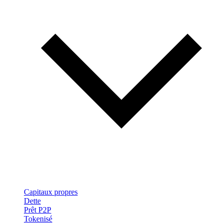
Capitaux propres
Dette
Prêt P2P
Tokenisé