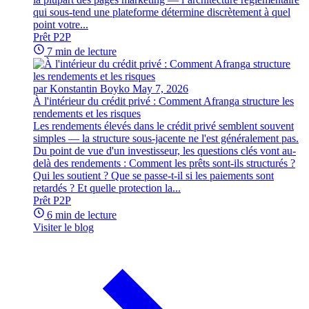
qui sous-tend une plateforme détermine discrètement à quel
point votre...
Prêt P2P
7 min de lecture
par Konstantin Boyko
May 7, 2026
À l'intérieur du crédit privé : Comment Afranga structure les
rendements et les risques
Les rendements élevés dans le crédit privé semblent souvent
simples — la structure sous-jacente ne l'est généralement pas.
Du point de vue d'un investisseur, les questions clés vont au-
delà des rendements : Comment les prêts sont-ils structurés ?
Qui les soutient ? Que se passe-t-il si les paiements sont
retardés ? Et quelle protection la...
Prêt P2P
6 min de lecture
Visiter le blog