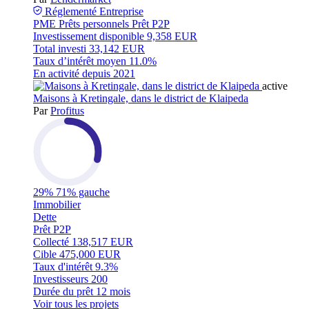
Réglementé
Entreprise
PME
Prêts personnels
Prêt P2P
Investissement disponible
9,358 EUR
Total investi
33,142 EUR
Taux d’intérêt moyen
11.0%
En activité depuis
2021
active
Maisons à Kretingale, dans le district de Klaipeda
Par
Profitus
29%
71% gauche
Immobilier
Dette
Prêt P2P
Collecté
138,517 EUR
Cible
475,000 EUR
Taux d'intérêt
9.3%
Investisseurs
200
Durée du prêt
12 mois
Voir tous les projets