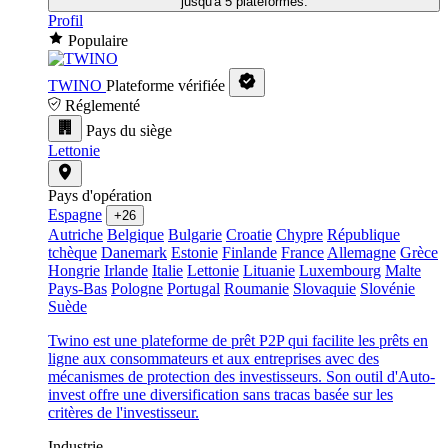
jusqu'à 5 plateformes.
Profil
Populaire
TWINO
Plateforme vérifiée
Réglementé
Pays du siège
Lettonie
Pays d'opération
Espagne
+26
Autriche
Belgique
Bulgarie
Croatie
Chypre
République
tchèque
Danemark
Estonie
Finlande
France
Allemagne
Grèce
Hongrie
Irlande
Italie
Lettonie
Lituanie
Luxembourg
Malte
Pays-Bas
Pologne
Portugal
Roumanie
Slovaquie
Slovénie
Suède
Twino est une plateforme de prêt P2P qui facilite les prêts en
ligne aux consommateurs et aux entreprises avec des
mécanismes de protection des investisseurs. Son outil d'Auto-
invest offre une diversification sans tracas basée sur les
critères de l'investisseur.
Industrie