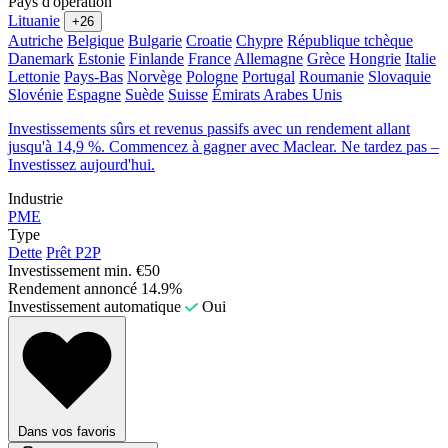
Pays d'opération
Lituanie
+26
Autriche
Belgique
Bulgarie
Croatie
Chypre
République tchèque
Danemark
Estonie
Finlande
France
Allemagne
Grèce
Hongrie
Italie
Lettonie
Pays-Bas
Norvège
Pologne
Portugal
Roumanie
Slovaquie
Slovénie
Espagne
Suède
Suisse
Émirats Arabes Unis
Investissements sûrs et revenus passifs avec un rendement allant
jusqu'à 14,9 %. Commencez à gagner avec Maclear. Ne tardez pas –
Investissez aujourd'hui.
Industrie
PME
Type
Dette
Prêt P2P
Investissement min.
€50
Rendement annoncé
14.9%
Investissement automatique
Oui
Dans vos favoris