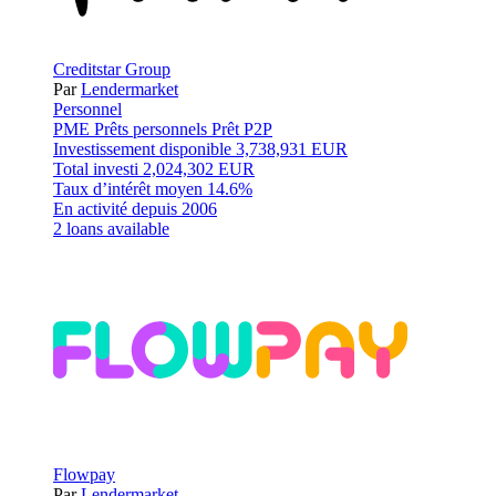
Creditstar Group
Par
Lendermarket
Personnel
PME
Prêts personnels
Prêt P2P
Investissement disponible
3,738,931 EUR
Total investi
2,024,302 EUR
Taux d’intérêt moyen
14.6%
En activité depuis
2006
2 loans available
Flowpay
Par
Lendermarket