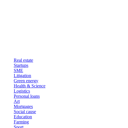
Real estate
Startups
SME
Litigation
Green energy
Health & Science
Logistics
Personal loans
Art
Mortgages
Social cause
Education
Farming
Sport