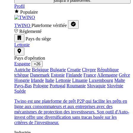
jusqu'à 5 plateformes.
Profil
Populaire
TWINO
Plateforme vérifiée
Réglementé
Pays du siège
Lettonie
Pays d'opération
Espagne
+26
Autriche
Belgique
Bulgarie
Croatie
Chypre
République
tchèque
Danemark
Estonie
Finlande
France
Allemagne
Grèce
Hongrie
Irlande
Italie
Lettonie
Lituanie
Luxembourg
Malte
Pays-Bas
Pologne
Portugal
Roumanie
Slovaquie
Slovénie
Suède
Twino est une plateforme de prêt P2P qui facilite les prêts en
ligne aux consommateurs et aux entreprises avec des
mécanismes de protection des investisseurs. Son outil d'Auto-
invest offre une diversification sans tracas basée sur les
critères de l'investisseur.
Industrie