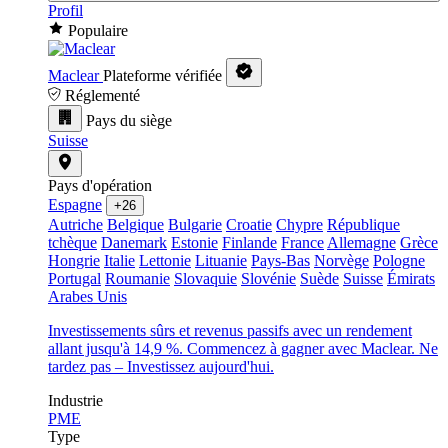
Profil
Populaire
Maclear
Plateforme vérifiée
Réglementé
Pays du siège
Suisse
Pays d'opération
Espagne
+26
Autriche
Belgique
Bulgarie
Croatie
Chypre
République
tchèque
Danemark
Estonie
Finlande
France
Allemagne
Grèce
Hongrie
Italie
Lettonie
Lituanie
Pays-Bas
Norvège
Pologne
Portugal
Roumanie
Slovaquie
Slovénie
Suède
Suisse
Émirats
Arabes Unis
Investissements sûrs et revenus passifs avec un rendement
allant jusqu'à 14,9 %. Commencez à gagner avec Maclear. Ne
tardez pas – Investissez aujourd'hui.
Industrie
PME
Type