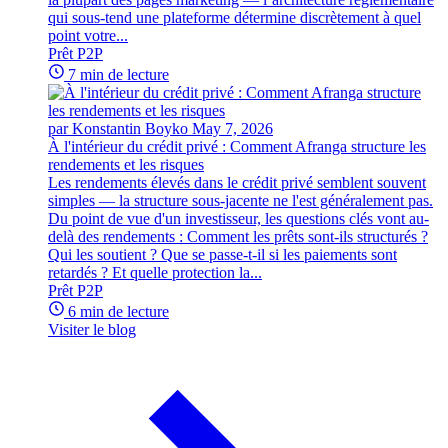
qui sous-tend une plateforme détermine discrètement à quel
point votre...
Prêt P2P
7 min de lecture
par Konstantin Boyko
May 7, 2026
À l'intérieur du crédit privé : Comment Afranga structure les
rendements et les risques
Les rendements élevés dans le crédit privé semblent souvent
simples — la structure sous-jacente ne l'est généralement pas.
Du point de vue d'un investisseur, les questions clés vont au-
delà des rendements : Comment les prêts sont-ils structurés ?
Qui les soutient ? Que se passe-t-il si les paiements sont
retardés ? Et quelle protection la...
Prêt P2P
6 min de lecture
Visiter le blog