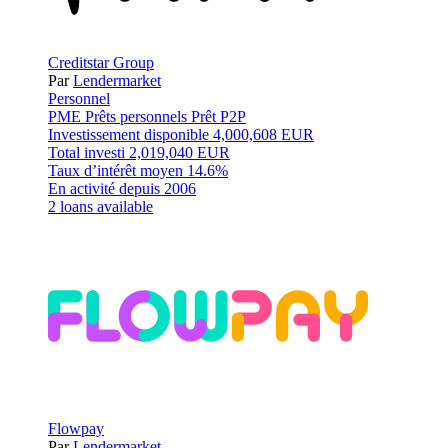
Creditstar Group
Par
Lendermarket
Personnel
PME
Prêts personnels
Prêt P2P
Investissement disponible
4,000,608 EUR
Total investi
2,019,040 EUR
Taux d’intérêt moyen
14.6%
En activité depuis
2006
2 loans available
Flowpay
Par
Lendermarket