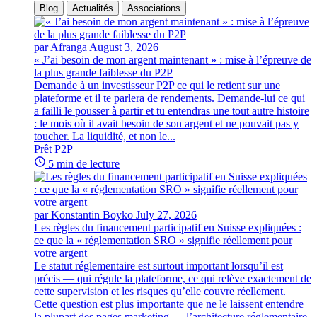
Blog
Actualités
Associations
par Afranga
August 3, 2026
« J’ai besoin de mon argent maintenant » : mise à l’épreuve de
la plus grande faiblesse du P2P
Demande à un investisseur P2P ce qui le retient sur une
plateforme et il te parlera de rendements. Demande-lui ce qui
a failli le pousser à partir et tu entendras une tout autre histoire
: le mois où il avait besoin de son argent et ne pouvait pas y
toucher. La liquidité, et non le...
Prêt P2P
5 min de lecture
par Konstantin Boyko
July 27, 2026
Les règles du financement participatif en Suisse expliquées :
ce que la « réglementation SRO » signifie réellement pour
votre argent
Le statut réglementaire est surtout important lorsqu’il est
précis — qui régule la plateforme, ce qui relève exactement de
cette supervision et les risques qu’elle couvre réellement.
Cette question est plus importante que ne le laissent entendre
la plupart des pages marketing — l’architecture réglementaire