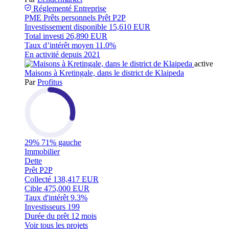
Réglementé
Entreprise
PME
Prêts personnels
Prêt P2P
Investissement disponible
15,610 EUR
Total investi
26,890 EUR
Taux d’intérêt moyen
11.0%
En activité depuis
2021
active
Maisons à Kretingale, dans le district de Klaipeda
Par
Profitus
29%
71% gauche
Immobilier
Dette
Prêt P2P
Collecté
138,417 EUR
Cible
475,000 EUR
Taux d'intérêt
9.3%
Investisseurs
199
Durée du prêt
12 mois
Voir tous les projets