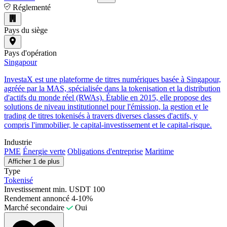
Réglementé
Pays du siège
Pays d'opération
Singapour
InvestaX est une plateforme de titres numériques basée à Singapour,
agréée par la MAS, spécialisée dans la tokenisation et la distribution
d'actifs du monde réel (RWAs). Établie en 2015, elle propose des
solutions de niveau institutionnel pour l'émission, la gestion et le
trading de titres tokenisés à travers diverses classes d'actifs, y
compris l'immobilier, le capital-investissement et le capital-risque.
Industrie
PME
Énergie verte
Obligations d'entreprise
Maritime
Afficher 1 de plus
Type
Tokenisé
Investissement min.
USDT 100
Rendement annoncé
4-10%
Marché secondaire
Oui