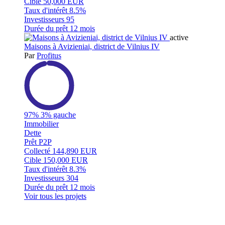
Cible
50,000 EUR
Taux d'intérêt
8.5%
Investisseurs
95
Durée du prêt
12 mois
active
Maisons à Avizieniai, district de Vilnius IV
Par
Profitus
97%
3% gauche
Immobilier
Dette
Prêt P2P
Collecté
144,890 EUR
Cible
150,000 EUR
Taux d'intérêt
8.3%
Investisseurs
304
Durée du prêt
12 mois
Voir tous les projets