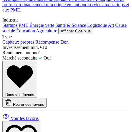
fournir un financement numérique en tant que service aux startups et
aux PME.
Industrie
Startups
PME
Énergie verte
Santé & Science
Logistique
Art
Cause
sociale
Éducation
Agriculture
Afficher 6 de plus
Type
Capitaux propres
Récompense
Don
Investissement min.
€10
Rendement annoncé
—
Marché secondaire
Oui
Dans vos favoris
Retirer des favoris
Voir les favoris