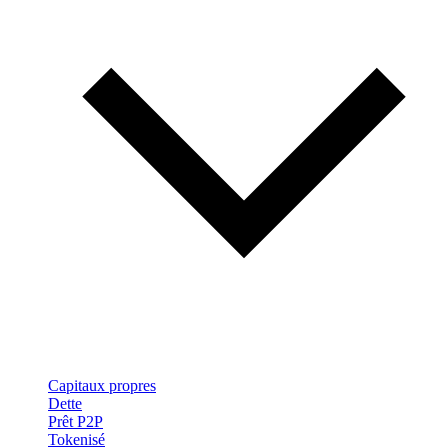
Capitaux propres
Dette
Prêt P2P
Tokenisé