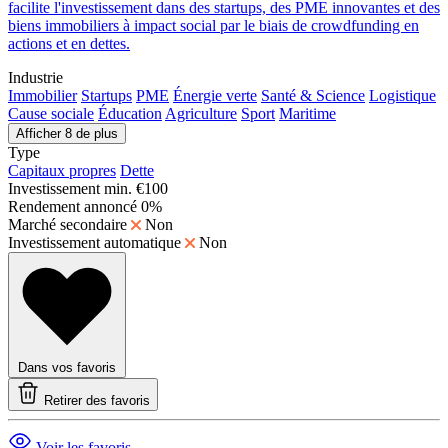
facilite l'investissement dans des startups, des PME innovantes et des
biens immobiliers à impact social par le biais de crowdfunding en
actions et en dettes.
Industrie
Immobilier
Startups
PME
Énergie verte
Santé & Science
Logistique
Cause sociale
Éducation
Agriculture
Sport
Maritime
Afficher 8 de plus
Type
Capitaux propres
Dette
Investissement min.
€100
Rendement annoncé
0%
Marché secondaire
Non
Investissement automatique
Non
Dans vos favoris
Retirer des favoris
Voir les favoris