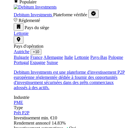
Populaire
Debitum Investments
Plateforme vérifiée
Réglementé
Pays du siège
Lettonie
Pays d'opération
Autriche
+10
Bulgarie
France
Allemagne
Italie
Lettonie
Pays-Bas
Pologne
Portugal
Espagne
Suisse
Debitum Investments est une plateforme d'investissement P2P
européenne réglementée dédiée à fournir des opportunités
d'investissement sécurisées dans des prêts commerciaux
adossés à des actifs.
Industrie
PME
Type
Prêt P2P
Investissement min.
€10
Rendement annoncé
14.83%