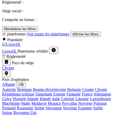
Réglementé :
Siège social :
Comporte un bonus :
Réinitialiser les filtres
11 plateformes
Voir toutes les plateformes
Afficher les filtres
Populaire
CrowdX
Plateforme vérifiée
Réglementé
Pays du siège
Chypre
Pays d'opération
Albanie
+36
Autriche
Belgique
Bosnie-Herzégovine
Bulgarie
Croatie
Chypre
République tchèque
Danemark
Estonie
Finlande
France
Allemagne
Grèce
Hongrie
Islande
Irlande
Italie
Lettonie
Lituanie
Luxembourg
Macédoine
Malte
Moldavie
Monaco
Pays-Bas
Norvège
Pologne
Portugal
Roumanie
Serbie
Slovaquie
Slovénie
Espagne
Suède
Suisse
Royaume-Uni