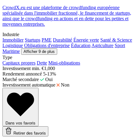
CrowdX.eu est une plateforme de crowdfunding européenne
spécialisée dans l'immobilier fractionné, le financement de startups,
ainsi que le crowdfunding en actions et en dette pour les petites et
moyennes entreprises.
Industrie
Immobilier
Startups
PME
Durabilité
Énergie verte
Santé & Science
Logistique
Obligations d'entreprise
Éducation
Agriculture
Sport
Maritime
Afficher 9 de plus
Type
Capitaux propres
Dette
Mini-obligations
Investissement min.
€1,000
Rendement annoncé
5-13%
Marché secondaire
Oui
Investissement automatique
Non
Dans vos favoris
Retirer des favoris