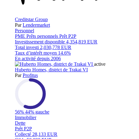
Creditstar Group
Par
Lendermarket
Personnel
PME
Prêts personnels
Prêt P2P
Investissement disponible
4,354,819 EUR
Total investi
2,030,778 EUR
Taux d’intérêt moyen
14.6%
En activité depuis
2006
active
Huberto Homes, district de Trakai VI
Par
Profitus
56%
44% gauche
Immobilier
Dette
Prêt P2P
Collecté
28,133 EUR