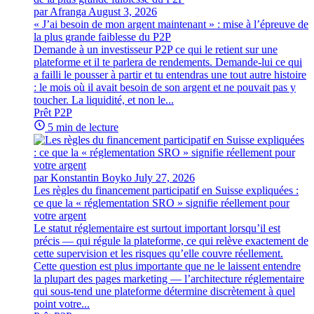
par Afranga
August 3, 2026
« J’ai besoin de mon argent maintenant » : mise à l’épreuve de
la plus grande faiblesse du P2P
Demande à un investisseur P2P ce qui le retient sur une
plateforme et il te parlera de rendements. Demande-lui ce qui
a failli le pousser à partir et tu entendras une tout autre histoire
: le mois où il avait besoin de son argent et ne pouvait pas y
toucher. La liquidité, et non le...
Prêt P2P
5 min de lecture
par Konstantin Boyko
July 27, 2026
Les règles du financement participatif en Suisse expliquées :
ce que la « réglementation SRO » signifie réellement pour
votre argent
Le statut réglementaire est surtout important lorsqu’il est
précis — qui régule la plateforme, ce qui relève exactement de
cette supervision et les risques qu’elle couvre réellement.
Cette question est plus importante que ne le laissent entendre
la plupart des pages marketing — l’architecture réglementaire
qui sous-tend une plateforme détermine discrètement à quel
point votre...