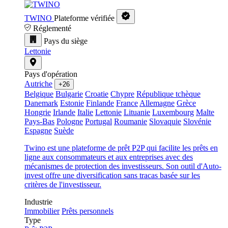
TWINO
Plateforme vérifiée
Réglementé
Pays du siège
Lettonie
Pays d'opération
Autriche
+26
Belgique
Bulgarie
Croatie
Chypre
République tchèque
Danemark
Estonie
Finlande
France
Allemagne
Grèce
Hongrie
Irlande
Italie
Lettonie
Lituanie
Luxembourg
Malte
Pays-Bas
Pologne
Portugal
Roumanie
Slovaquie
Slovénie
Espagne
Suède
Twino est une plateforme de prêt P2P qui facilite les prêts en
ligne aux consommateurs et aux entreprises avec des
mécanismes de protection des investisseurs. Son outil d'Auto-
invest offre une diversification sans tracas basée sur les
critères de l'investisseur.
Industrie
Immobilier
Prêts personnels
Type