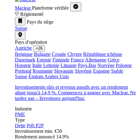
Maclear
Plateforme vérifiée
Réglementé
Pays du siège
Suisse
Pays d'opération
Autriche
+26
Belgique
Bulgarie
Croatie
Chypre
République tchèque
Danemark
Estonie
Finlande
France
Allemagne
Grèce
Hongrie
Italie
Lettonie
Lituanie
Pays-Bas
Norvège
Pologne
Portugal
Roumanie
Slovaquie
Slovénie
Espagne
Suède
Suisse
Émirats Arabes Unis
Investissements sûrs et revenus passifs avec un rendement
allant jusqu'à 14,9 %. Commencez à gagner avec Maclear. Ne
tardez pas – Investissez aujourd'hui.
Industrie
PME
Type
Dette
Prêt P2P
Investissement min.
€50
Rendement annoncé
14.9%