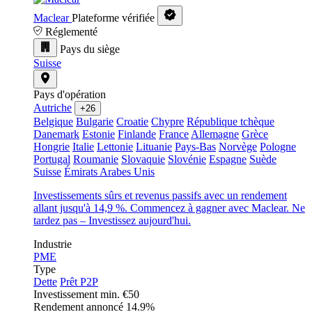
Maclear
Plateforme vérifiée
Réglementé
Pays du siège
Suisse
Pays d'opération
Autriche
+26
Belgique
Bulgarie
Croatie
Chypre
République tchèque
Danemark
Estonie
Finlande
France
Allemagne
Grèce
Hongrie
Italie
Lettonie
Lituanie
Pays-Bas
Norvège
Pologne
Portugal
Roumanie
Slovaquie
Slovénie
Espagne
Suède
Suisse
Émirats Arabes Unis
Investissements sûrs et revenus passifs avec un rendement
allant jusqu'à 14,9 %. Commencez à gagner avec Maclear. Ne
tardez pas – Investissez aujourd'hui.
Industrie
PME
Type
Dette
Prêt P2P
Investissement min.
€50
Rendement annoncé
14.9%