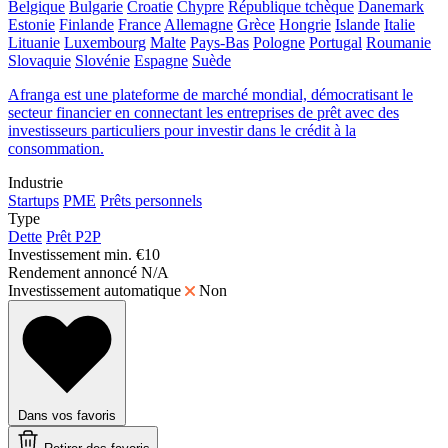
Belgique
Bulgarie
Croatie
Chypre
République tchèque
Danemark
Estonie
Finlande
France
Allemagne
Grèce
Hongrie
Islande
Italie
Lituanie
Luxembourg
Malte
Pays-Bas
Pologne
Portugal
Roumanie
Slovaquie
Slovénie
Espagne
Suède
Afranga est une plateforme de marché mondial, démocratisant le
secteur financier en connectant les entreprises de prêt avec des
investisseurs particuliers pour investir dans le crédit à la
consommation.
Industrie
Startups
PME
Prêts personnels
Type
Dette
Prêt P2P
Investissement min.
€10
Rendement annoncé
N/A
Investissement automatique
Non
Dans vos favoris