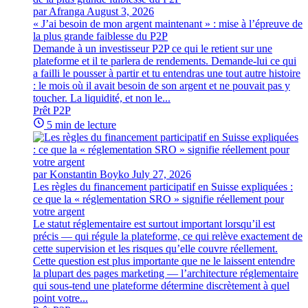
par Afranga
August 3, 2026
« J’ai besoin de mon argent maintenant » : mise à l’épreuve de
la plus grande faiblesse du P2P
Demande à un investisseur P2P ce qui le retient sur une
plateforme et il te parlera de rendements. Demande-lui ce qui
a failli le pousser à partir et tu entendras une tout autre histoire
: le mois où il avait besoin de son argent et ne pouvait pas y
toucher. La liquidité, et non le...
Prêt P2P
5 min de lecture
par Konstantin Boyko
July 27, 2026
Les règles du financement participatif en Suisse expliquées :
ce que la « réglementation SRO » signifie réellement pour
votre argent
Le statut réglementaire est surtout important lorsqu’il est
précis — qui régule la plateforme, ce qui relève exactement de
cette supervision et les risques qu’elle couvre réellement.
Cette question est plus importante que ne le laissent entendre
la plupart des pages marketing — l’architecture réglementaire
qui sous-tend une plateforme détermine discrètement à quel
point votre...