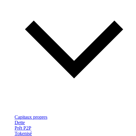
Capitaux propres
Dette
Prêt P2P
Tokenisé