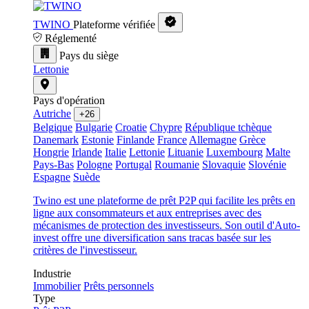
TWINO
Plateforme vérifiée
Réglementé
Pays du siège
Lettonie
Pays d'opération
Autriche
+26
Belgique
Bulgarie
Croatie
Chypre
République tchèque
Danemark
Estonie
Finlande
France
Allemagne
Grèce
Hongrie
Irlande
Italie
Lettonie
Lituanie
Luxembourg
Malte
Pays-Bas
Pologne
Portugal
Roumanie
Slovaquie
Slovénie
Espagne
Suède
Twino est une plateforme de prêt P2P qui facilite les prêts en
ligne aux consommateurs et aux entreprises avec des
mécanismes de protection des investisseurs. Son outil d'Auto-
invest offre une diversification sans tracas basée sur les
critères de l'investisseur.
Industrie
Immobilier
Prêts personnels
Type