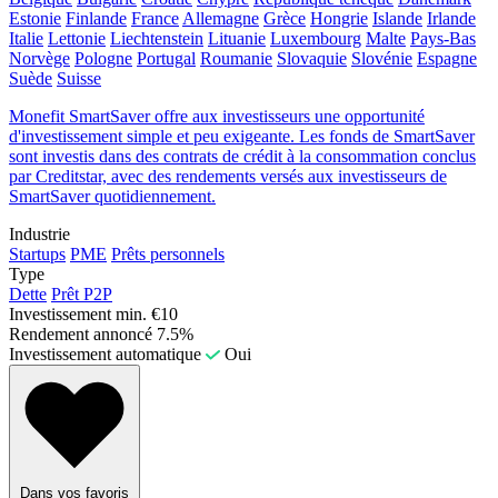
Estonie
Finlande
France
Allemagne
Grèce
Hongrie
Islande
Irlande
Italie
Lettonie
Liechtenstein
Lituanie
Luxembourg
Malte
Pays-Bas
Norvège
Pologne
Portugal
Roumanie
Slovaquie
Slovénie
Espagne
Suède
Suisse
Monefit SmartSaver offre aux investisseurs une opportunité
d'investissement simple et peu exigeante. Les fonds de SmartSaver
sont investis dans des contrats de crédit à la consommation conclus
par Creditstar, avec des rendements versés aux investisseurs de
SmartSaver quotidiennement.
Industrie
Startups
PME
Prêts personnels
Type
Dette
Prêt P2P
Investissement min.
€10
Rendement annoncé
7.5%
Investissement automatique
Oui
Dans vos favoris