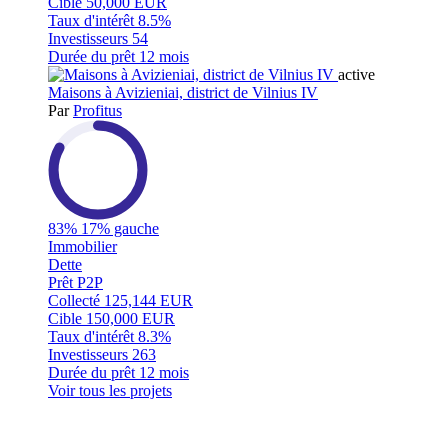
Cible
50,000 EUR
Taux d'intérêt
8.5%
Investisseurs
54
Durée du prêt
12 mois
active
Maisons à Avizieniai, district de Vilnius IV
Par
Profitus
83%
17% gauche
Immobilier
Dette
Prêt P2P
Collecté
125,144 EUR
Cible
150,000 EUR
Taux d'intérêt
8.3%
Investisseurs
263
Durée du prêt
12 mois
Voir tous les projets