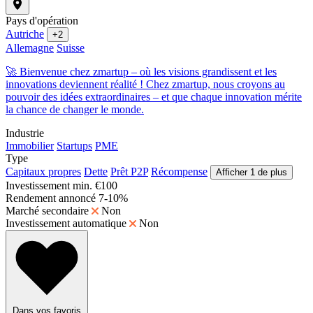
Pays d'opération
Autriche
+2
Allemagne
Suisse
🚀 Bienvenue chez zmartup – où les visions grandissent et les
innovations deviennent réalité ! Chez zmartup, nous croyons au
pouvoir des idées extraordinaires – et que chaque innovation mérite
la chance de changer le monde.
Industrie
Immobilier
Startups
PME
Type
Capitaux propres
Dette
Prêt P2P
Récompense
Afficher 1 de plus
Investissement min.
€100
Rendement annoncé
7-10%
Marché secondaire
Non
Investissement automatique
Non
Dans vos favoris