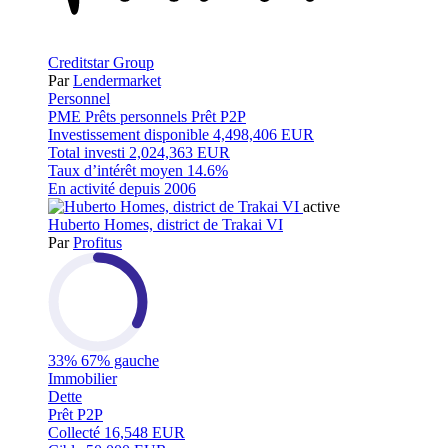
Creditstar Group
Par
Lendermarket
Personnel
PME
Prêts personnels
Prêt P2P
Investissement disponible
4,498,406 EUR
Total investi
2,024,363 EUR
Taux d’intérêt moyen
14.6%
En activité depuis
2006
active
Huberto Homes, district de Trakai VI
Par
Profitus
33%
67% gauche
Immobilier
Dette
Prêt P2P
Collecté
16,548 EUR