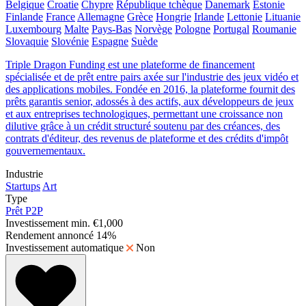
Belgique
Croatie
Chypre
République tchèque
Danemark
Estonie
Finlande
France
Allemagne
Grèce
Hongrie
Irlande
Lettonie
Lituanie
Luxembourg
Malte
Pays-Bas
Norvège
Pologne
Portugal
Roumanie
Slovaquie
Slovénie
Espagne
Suède
Triple Dragon Funding est une plateforme de financement
spécialisée et de prêt entre pairs axée sur l'industrie des jeux vidéo et
des applications mobiles. Fondée en 2016, la plateforme fournit des
prêts garantis senior, adossés à des actifs, aux développeurs de jeux
et aux entreprises technologiques, permettant une croissance non
dilutive grâce à un crédit structuré soutenu par des créances, des
contrats d'éditeur, des revenus de plateforme et des crédits d'impôt
gouvernementaux.
Industrie
Startups
Art
Type
Prêt P2P
Investissement min.
€1,000
Rendement annoncé
14%
Investissement automatique
Non