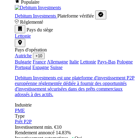
Populaire
Debitum Investments
Plateforme vérifiée
Réglementé
Pays du siège
Lettonie
Pays d'opération
Autriche
+10
Bulgarie
France
Allemagne
Italie
Lettonie
Pays-Bas
Pologne
Portugal
Espagne
Suisse
Debitum Investments est une plateforme d'investissement P2P
européenne réglementée dédiée à fournir des opportunités
d'investissement sécurisées dans des prêts commerciaux
adossés à des actifs.
Industrie
PME
Type
Prêt P2P
Investissement min.
€10
Rendement annoncé
14.83%