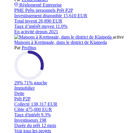
Réglementé
Entreprise
PME
Prêts personnels
Prêt P2P
Investissement disponible
15,610 EUR
Total investi
26,890 EUR
Taux d’intérêt moyen
11.0%
En activité depuis
2021
active
Maisons à Kretingale, dans le district de Klaipeda
Par
Profitus
29%
71% gauche
Immobilier
Dette
Prêt P2P
Collecté
138,317 EUR
Cible
475,000 EUR
Taux d'intérêt
9.3%
Investisseurs
198
Durée du prêt
12 mois
Voir tous les projets