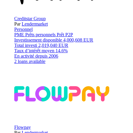
Creditstar Group
Par
Lendermarket
Personnel
PME
Prêts personnels
Prêt P2P
Investissement disponible
4,000,608 EUR
Total investi
2,019,040 EUR
Taux d’intérêt moyen
14.6%
En activité depuis
2006
2 loans available
Flowpay
Par
Lendermarket