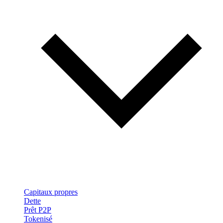
Capitaux propres
Dette
Prêt P2P
Tokenisé