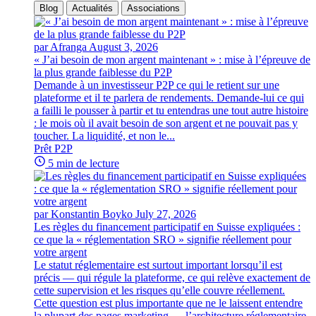
Blog
Actualités
Associations
par Afranga
August 3, 2026
« J’ai besoin de mon argent maintenant » : mise à l’épreuve de
la plus grande faiblesse du P2P
Demande à un investisseur P2P ce qui le retient sur une
plateforme et il te parlera de rendements. Demande-lui ce qui
a failli le pousser à partir et tu entendras une tout autre histoire
: le mois où il avait besoin de son argent et ne pouvait pas y
toucher. La liquidité, et non le...
Prêt P2P
5 min de lecture
par Konstantin Boyko
July 27, 2026
Les règles du financement participatif en Suisse expliquées :
ce que la « réglementation SRO » signifie réellement pour
votre argent
Le statut réglementaire est surtout important lorsqu’il est
précis — qui régule la plateforme, ce qui relève exactement de
cette supervision et les risques qu’elle couvre réellement.
Cette question est plus importante que ne le laissent entendre
la plupart des pages marketing — l’architecture réglementaire