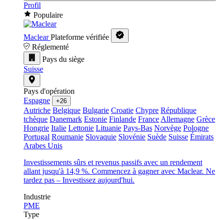
Profil
Populaire
Maclear
Plateforme vérifiée
Réglementé
Pays du siège
Suisse
Pays d'opération
Espagne
+26
Autriche
Belgique
Bulgarie
Croatie
Chypre
République
tchèque
Danemark
Estonie
Finlande
France
Allemagne
Grèce
Hongrie
Italie
Lettonie
Lituanie
Pays-Bas
Norvège
Pologne
Portugal
Roumanie
Slovaquie
Slovénie
Suède
Suisse
Émirats
Arabes Unis
Investissements sûrs et revenus passifs avec un rendement
allant jusqu'à 14,9 %. Commencez à gagner avec Maclear. Ne
tardez pas – Investissez aujourd'hui.
Industrie
PME
Type