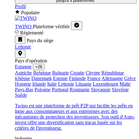
jusqu'à 5 plateformes.
Profil
Populaire
TWINO
Plateforme vérifiée
Réglementé
Pays du siège
Lettonie
Pays d'opération
Espagne
+26
Autriche
Belgique
Bulgarie
Croatie
Chypre
République
tchèque
Danemark
Estonie
Finlande
France
Allemagne
Grèce
Hongrie
Irlande
Italie
Lettonie
Lituanie
Luxembourg
Malte
Pays-Bas
Pologne
Portugal
Roumanie
Slovaquie
Slovénie
Suède
Twino est une plateforme de prêt P2P qui facilite les prêts en
ligne aux consommateurs et aux entreprises avec des
mécanismes de protection des investisseurs. Son outil d'Auto-
invest offre une diversification sans tracas basée sur les
critères de l'investisseur.
Industrie