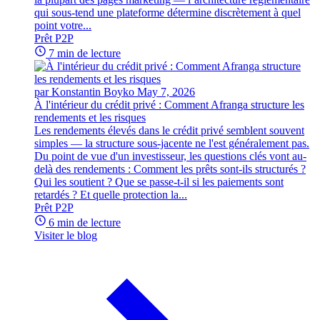
qui sous-tend une plateforme détermine discrètement à quel
point votre...
Prêt P2P
7 min de lecture
par Konstantin Boyko
May 7, 2026
À l'intérieur du crédit privé : Comment Afranga structure les
rendements et les risques
Les rendements élevés dans le crédit privé semblent souvent
simples — la structure sous-jacente ne l'est généralement pas.
Du point de vue d'un investisseur, les questions clés vont au-
delà des rendements : Comment les prêts sont-ils structurés ?
Qui les soutient ? Que se passe-t-il si les paiements sont
retardés ? Et quelle protection la...
Prêt P2P
6 min de lecture
Visiter le blog