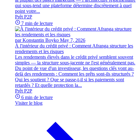
qui sous-tend une plateforme détermine discrètement à quel
point votre...
Prêt P2P
7 min de lecture
par Konstantin Boyko
May 7, 2026
À l'intérieur du crédit privé : Comment Afranga structure les
rendements et les risques
Les rendements élevés dans le crédit privé semblent souvent
simples — la structure sous-jacente ne l'est généralement pas.
Du point de vue d'un investisseur, les questions clés vont au-
delà des rendements : Comment les prêts sont-ils structurés ?
Qui les soutient ? Que se passe-t-il si les paiements sont
retardés ? Et quelle protection la...
Prêt P2P
6 min de lecture
Visiter le blog