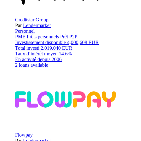
Creditstar Group
Par
Lendermarket
Personnel
PME
Prêts personnels
Prêt P2P
Investissement disponible
4,000,608 EUR
Total investi
2,019,040 EUR
Taux d’intérêt moyen
14.6%
En activité depuis
2006
2 loans available
Flowpay
Par
Lendermarket