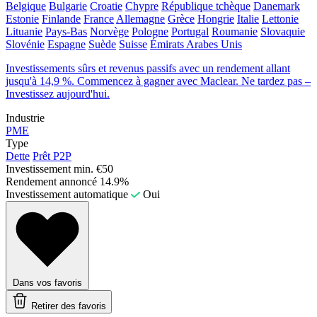
Belgique
Bulgarie
Croatie
Chypre
République tchèque
Danemark
Estonie
Finlande
France
Allemagne
Grèce
Hongrie
Italie
Lettonie
Lituanie
Pays-Bas
Norvège
Pologne
Portugal
Roumanie
Slovaquie
Slovénie
Espagne
Suède
Suisse
Émirats Arabes Unis
Investissements sûrs et revenus passifs avec un rendement allant
jusqu'à 14,9 %. Commencez à gagner avec Maclear. Ne tardez pas –
Investissez aujourd'hui.
Industrie
PME
Type
Dette
Prêt P2P
Investissement min.
€50
Rendement annoncé
14.9%
Investissement automatique
Oui
Dans vos favoris
Retirer des favoris