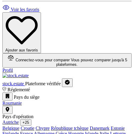
Voir les favoris
Ajouter aux favoris
Connectez-vous pour comparer
Vous pouvez comparer jusqu'à 5
plateformes.
Profil
stock.estate
Plateforme vérifiée
Réglementé
Pays du siège
Roumanie
Pays d'opération
Autriche
+25
Belgique
Croatie
Chypre
République tchèque
Danemark
Estonie
Finlande
France
Allemagne
Grèce
Hongrie
Islande
Italie
Lettonie