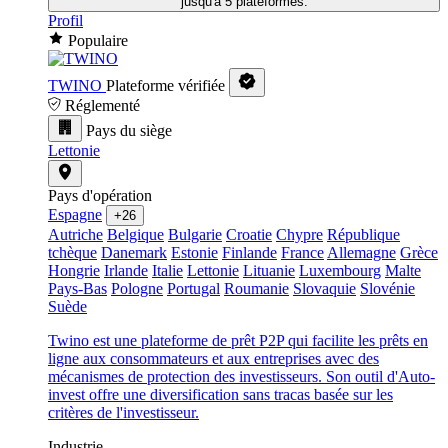
jusqu'à 5 plateformes.
Profil
Populaire
TWINO
Plateforme vérifiée
Réglementé
Pays du siège
Lettonie
Pays d'opération
Espagne
+26
Autriche
Belgique
Bulgarie
Croatie
Chypre
République
tchèque
Danemark
Estonie
Finlande
France
Allemagne
Grèce
Hongrie
Irlande
Italie
Lettonie
Lituanie
Luxembourg
Malte
Pays-Bas
Pologne
Portugal
Roumanie
Slovaquie
Slovénie
Suède
Twino est une plateforme de prêt P2P qui facilite les prêts en
ligne aux consommateurs et aux entreprises avec des
mécanismes de protection des investisseurs. Son outil d'Auto-
invest offre une diversification sans tracas basée sur les
critères de l'investisseur.
Industrie