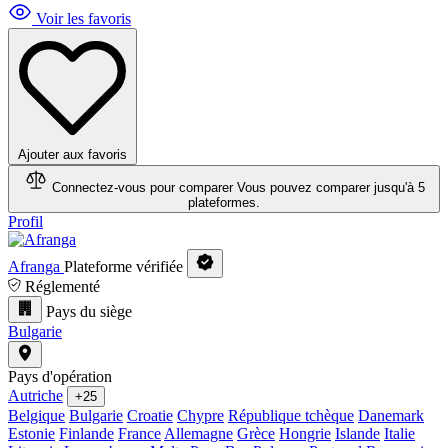
Voir les favoris
Ajouter aux favoris
Connectez-vous pour comparer
Vous pouvez comparer jusqu'à 5
plateformes.
Profil
Afranga
Plateforme vérifiée
Réglementé
Pays du siège
Bulgarie
Pays d'opération
Autriche
+25
Belgique
Bulgarie
Croatie
Chypre
République tchèque
Danemark
Estonie
Finlande
France
Allemagne
Grèce
Hongrie
Islande
Italie