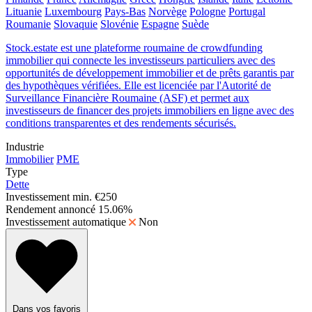
Lituanie
Luxembourg
Pays-Bas
Norvège
Pologne
Portugal
Roumanie
Slovaquie
Slovénie
Espagne
Suède
Stock.estate est une plateforme roumaine de crowdfunding
immobilier qui connecte les investisseurs particuliers avec des
opportunités de développement immobilier et de prêts garantis par
des hypothèques vérifiées. Elle est licenciée par l'Autorité de
Surveillance Financière Roumaine (ASF) et permet aux
investisseurs de financer des projets immobiliers en ligne avec des
conditions transparentes et des rendements sécurisés.
Industrie
Immobilier
PME
Type
Dette
Investissement min.
€250
Rendement annoncé
15.06%
Investissement automatique
Non
Dans vos favoris