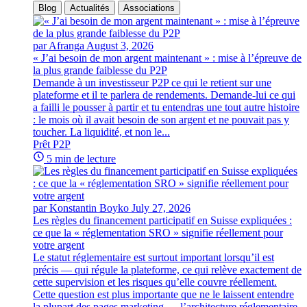
Blog
Actualités
Associations
par Afranga
August 3, 2026
« J’ai besoin de mon argent maintenant » : mise à l’épreuve de
la plus grande faiblesse du P2P
Demande à un investisseur P2P ce qui le retient sur une
plateforme et il te parlera de rendements. Demande-lui ce qui
a failli le pousser à partir et tu entendras une tout autre histoire
: le mois où il avait besoin de son argent et ne pouvait pas y
toucher. La liquidité, et non le...
Prêt P2P
5 min de lecture
par Konstantin Boyko
July 27, 2026
Les règles du financement participatif en Suisse expliquées :
ce que la « réglementation SRO » signifie réellement pour
votre argent
Le statut réglementaire est surtout important lorsqu’il est
précis — qui régule la plateforme, ce qui relève exactement de
cette supervision et les risques qu’elle couvre réellement.
Cette question est plus importante que ne le laissent entendre
la plupart des pages marketing — l’architecture réglementaire