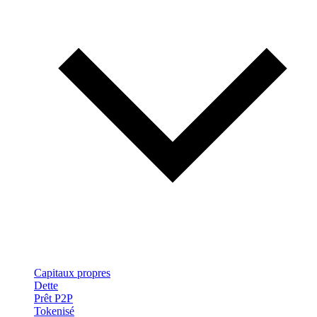
Capitaux propres
Dette
Prêt P2P
Tokenisé