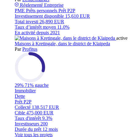
Réglementé
Entreprise
PME
Prêts personnels
Prêt P2P
Investissement disponible
15,610 EUR
Total investi
26,890 EUR
Taux d’intérêt moyen
11.0%
En activité depuis
2021
active
Maisons à Kretingale, dans le district de Klaipeda
Par
Profitus
29%
71% gauche
Immobilier
Dette
Prêt P2P
Collecté
138,517 EUR
Cible
475,000 EUR
Taux d'intérêt
9.3%
Investisseurs
200
Durée du prêt
12 mois
Voir tous les projets