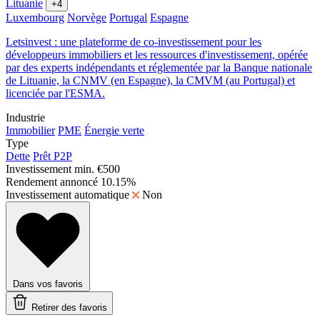
Lituanie
+4
Luxembourg
Norvège
Portugal
Espagne
Letsinvest : une plateforme de co-investissement pour les
développeurs immobiliers et les ressources d'investissement, opérée
par des experts indépendants et réglementée par la Banque nationale
de Lituanie, la CNMV (en Espagne), la CMVM (au Portugal) et
licenciée par l'ESMA.
Industrie
Immobilier
PME
Énergie verte
Type
Dette
Prêt P2P
Investissement min.
€500
Rendement annoncé
10.15%
Investissement automatique
Non
Dans vos favoris
Retirer des favoris