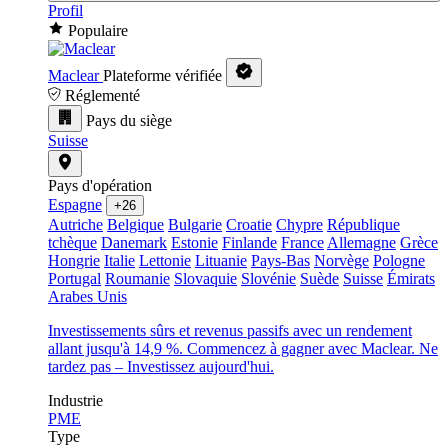
Profil
Populaire
Maclear
Plateforme vérifiée
Réglementé
Pays du siège
Suisse
Pays d'opération
Espagne
+26
Autriche
Belgique
Bulgarie
Croatie
Chypre
République
tchèque
Danemark
Estonie
Finlande
France
Allemagne
Grèce
Hongrie
Italie
Lettonie
Lituanie
Pays-Bas
Norvège
Pologne
Portugal
Roumanie
Slovaquie
Slovénie
Suède
Suisse
Émirats
Arabes Unis
Investissements sûrs et revenus passifs avec un rendement
allant jusqu'à 14,9 %. Commencez à gagner avec Maclear. Ne
tardez pas – Investissez aujourd'hui.
Industrie
PME
Type