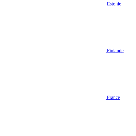
Estonie
Finlande
France