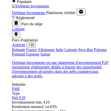
Populaire
Debitum Investments
Plateforme vérifiée
Réglementé
Pays du siège
Lettonie
Pays d'opération
Autriche
+10
Bulgarie
France
Allemagne
Italie
Lettonie
Pays-Bas
Pologne
Portugal
Espagne
Suisse
Debitum Investments est une plateforme d'investissement P2P
européenne réglementée dédiée à fournir des opportunités
d'investissement sécurisées dans des prêts commerciaux
adossés à des actifs.
Industrie
PME
Type
Prêt P2P
Investissement min.
€10
Rendement annoncé
14.83%