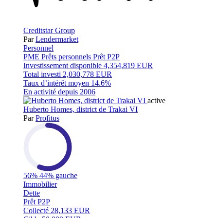
Creditstar Group
Par
Lendermarket
Personnel
PME
Prêts personnels
Prêt P2P
Investissement disponible
4,354,819 EUR
Total investi
2,030,778 EUR
Taux d’intérêt moyen
14.6%
En activité depuis
2006
active
Huberto Homes, district de Trakai VI
Par
Profitus
56%
44% gauche
Immobilier
Dette
Prêt P2P
Collecté
28,133 EUR