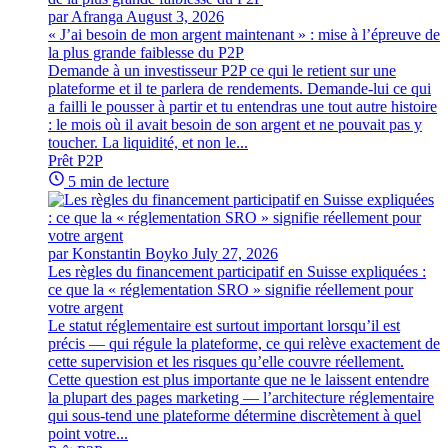
par Afranga
August 3, 2026
« J’ai besoin de mon argent maintenant » : mise à l’épreuve de
la plus grande faiblesse du P2P
Demande à un investisseur P2P ce qui le retient sur une
plateforme et il te parlera de rendements. Demande-lui ce qui
a failli le pousser à partir et tu entendras une tout autre histoire
: le mois où il avait besoin de son argent et ne pouvait pas y
toucher. La liquidité, et non le...
Prêt P2P
5 min de lecture
par Konstantin Boyko
July 27, 2026
Les règles du financement participatif en Suisse expliquées :
ce que la « réglementation SRO » signifie réellement pour
votre argent
Le statut réglementaire est surtout important lorsqu’il est
précis — qui régule la plateforme, ce qui relève exactement de
cette supervision et les risques qu’elle couvre réellement.
Cette question est plus importante que ne le laissent entendre
la plupart des pages marketing — l’architecture réglementaire
qui sous-tend une plateforme détermine discrètement à quel
point votre...