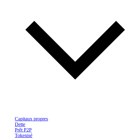
Capitaux propres
Dette
Prêt P2P
Tokenisé