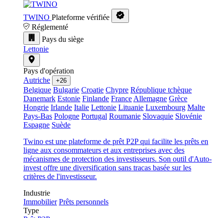
TWINO
Plateforme vérifiée
Réglementé
Pays du siège
Lettonie
Pays d'opération
Autriche
+26
Belgique
Bulgarie
Croatie
Chypre
République tchèque
Danemark
Estonie
Finlande
France
Allemagne
Grèce
Hongrie
Irlande
Italie
Lettonie
Lituanie
Luxembourg
Malte
Pays-Bas
Pologne
Portugal
Roumanie
Slovaquie
Slovénie
Espagne
Suède
Twino est une plateforme de prêt P2P qui facilite les prêts en
ligne aux consommateurs et aux entreprises avec des
mécanismes de protection des investisseurs. Son outil d'Auto-
invest offre une diversification sans tracas basée sur les
critères de l'investisseur.
Industrie
Immobilier
Prêts personnels
Type