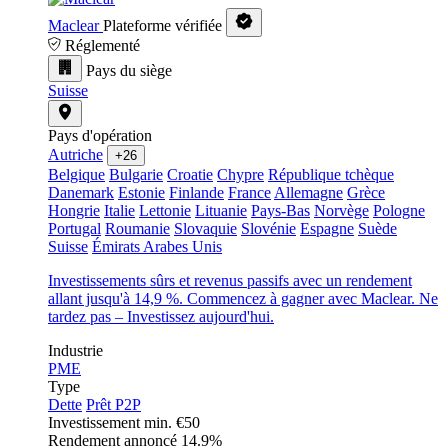
Maclear
Plateforme vérifiée
Réglementé
Pays du siège
Suisse
Pays d'opération
Autriche
+26
Belgique
Bulgarie
Croatie
Chypre
République tchèque
Danemark
Estonie
Finlande
France
Allemagne
Grèce
Hongrie
Italie
Lettonie
Lituanie
Pays-Bas
Norvège
Pologne
Portugal
Roumanie
Slovaquie
Slovénie
Espagne
Suède
Suisse
Émirats Arabes Unis
Investissements sûrs et revenus passifs avec un rendement
allant jusqu'à 14,9 %. Commencez à gagner avec Maclear. Ne
tardez pas – Investissez aujourd'hui.
Industrie
PME
Type
Dette
Prêt P2P
Investissement min.
€50
Rendement annoncé
14.9%