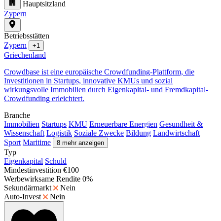
Hauptsitzland
Zypern
Betriebsstätten
Zypern
+1
Griechenland
Crowdbase ist eine europäische Crowdfunding-Plattform, die
Investitionen in Startups, innovative KMUs und sozial
wirkungsvolle Immobilien durch Eigenkapital- und Fremdkapital-
Crowdfunding erleichtert.
Branche
Immobilien
Startups
KMU
Erneuerbare Energien
Gesundheit &
Wissenschaft
Logistik
Soziale Zwecke
Bildung
Landwirtschaft
Sport
Maritime
8 mehr anzeigen
Typ
Eigenkapital
Schuld
Mindestinvestition
€100
Werbewirksame Rendite
0%
Sekundärmarkt
Nein
Auto-Invest
Nein