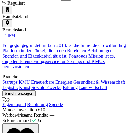
Reguliert
Hauptsitzland
Betriebsland
Türkei
Fongogo, gegründet im Jahr 2013, ist die führende Crowdfunding-
Plattform in der Türkei, die in den Bereichen Belohnungen,
Spenden und Eigenkapital tätig ist. Fongogos Mission ist es,
digitalen Finanzierungsservice für Startups und KMUs
bereitzustellen.
Branche
Startups
KMU
Erneuerbare Energien
Gesundheit & Wissenschaft
Logistik
Kunst
Soziale Zwecke
Bildung
Landwirtschaft
6 mehr anzeigen
Typ
Eigenkapital
Belohnung
Spende
Mindestinvestition
€10
Werbewirksame Rendite
—
Sekundärmarkt
Ja