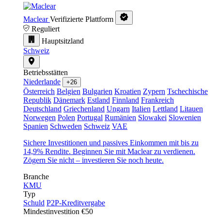
Maclear
Verifizierte Plattform
Reguliert
Hauptsitzland
Schweiz
Betriebsstätten
Niederlande
+26
Österreich
Belgien
Bulgarien
Kroatien
Zypern
Tschechische
Republik
Dänemark
Estland
Finnland
Frankreich
Deutschland
Griechenland
Ungarn
Italien
Lettland
Litauen
Norwegen
Polen
Portugal
Rumänien
Slowakei
Slowenien
Spanien
Schweden
Schweiz
VAE
Sichere Investitionen und passives Einkommen mit bis zu
14,9% Rendite. Beginnen Sie mit Maclear zu verdienen.
Zögern Sie nicht – investieren Sie noch heute.
Branche
KMU
Typ
Schuld
P2P-Kreditvergabe
Mindestinvestition
€50