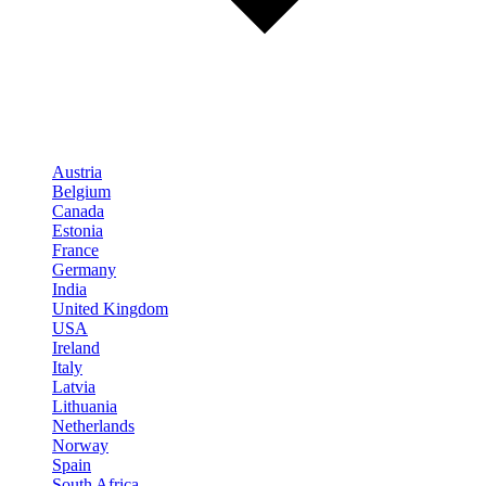
Austria
Belgium
Canada
Estonia
France
Germany
India
United Kingdom
USA
Ireland
Italy
Latvia
Lithuania
Netherlands
Norway
Spain
South Africa