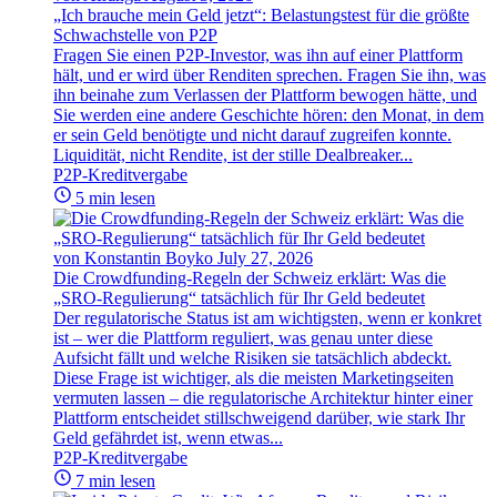
„Ich brauche mein Geld jetzt“: Belastungstest für die größte
Schwachstelle von P2P
Fragen Sie einen P2P-Investor, was ihn auf einer Plattform
hält, und er wird über Renditen sprechen. Fragen Sie ihn, was
ihn beinahe zum Verlassen der Plattform bewogen hätte, und
Sie werden eine andere Geschichte hören: den Monat, in dem
er sein Geld benötigte und nicht darauf zugreifen konnte.
Liquidität, nicht Rendite, ist der stille Dealbreaker...
P2P-Kreditvergabe
5 min lesen
von Konstantin Boyko
July 27, 2026
Die Crowdfunding-Regeln der Schweiz erklärt: Was die
„SRO-Regulierung“ tatsächlich für Ihr Geld bedeutet
Der regulatorische Status ist am wichtigsten, wenn er konkret
ist – wer die Plattform reguliert, was genau unter diese
Aufsicht fällt und welche Risiken sie tatsächlich abdeckt.
Diese Frage ist wichtiger, als die meisten Marketingseiten
vermuten lassen – die regulatorische Architektur hinter einer
Plattform entscheidet stillschweigend darüber, wie stark Ihr
Geld gefährdet ist, wenn etwas...
P2P-Kreditvergabe
7 min lesen