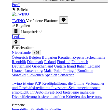
Plattformen vergleichen.
Profil
Beliebt
TWINO
Verifizierte Plattform
Reguliert
Hauptsitzland
Lettland
Betriebsstätten
Niederlande
+26
Österreich
Belgien
Bulgarien
Kroatien
Zypern
Tschechische
Republik
Dänemark
Estland
Finnland
Frankreich
Deutschland
Griechenland
Ungarn
Irland
Italien
Lettland
Litauen
Luxemburg
Malta
Polen
Portugal
Rumänien
Slowakei
Slowenien
Spanien
Schweden
Twino ist eine P2P-Kreditplattform, die Online-Verbraucher-
und Geschäftskredite mit Investoren-Schutzmechanismen
ermöglicht. Ihr Auto-Invest-Tool bietet eine mühelose
Diversifizierung basierend auf den Kriterien des Investors.
Branche
Immobilien
Persönliche Kredite