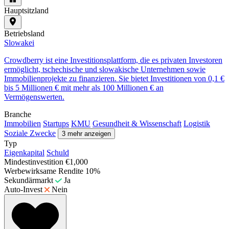
Hauptsitzland
Betriebsland
Slowakei
Crowdberry ist eine Investitionsplattform, die es privaten Investoren
ermöglicht, tschechische und slowakische Unternehmen sowie
Immobilienprojekte zu finanzieren. Sie bietet Investitionen von 0,1 €
bis 5 Millionen € mit mehr als 100 Millionen € an
Vermögenswerten.
Branche
Immobilien
Startups
KMU
Gesundheit & Wissenschaft
Logistik
Soziale Zwecke
3 mehr anzeigen
Typ
Eigenkapital
Schuld
Mindestinvestition
€1,000
Werbewirksame Rendite
10%
Sekundärmarkt
Ja
Auto-Invest
Nein