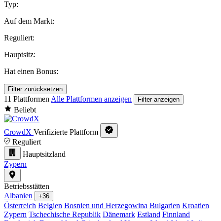
Typ:
Auf dem Markt:
Reguliert:
Hauptsitz:
Hat einen Bonus:
Filter zurücksetzen
11 Plattformen
Alle Plattformen anzeigen
Filter anzeigen
Beliebt
CrowdX
Verifizierte Plattform
Reguliert
Hauptsitzland
Zypern
Betriebsstätten
Albanien
+36
Österreich
Belgien
Bosnien und Herzegowina
Bulgarien
Kroatien
Zypern
Tschechische Republik
Dänemark
Estland
Finnland