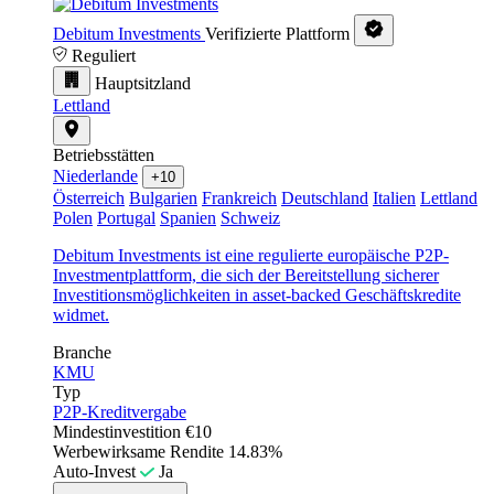
Debitum Investments
Verifizierte Plattform
Reguliert
Hauptsitzland
Lettland
Betriebsstätten
Niederlande
+10
Österreich
Bulgarien
Frankreich
Deutschland
Italien
Lettland
Polen
Portugal
Spanien
Schweiz
Debitum Investments ist eine regulierte europäische P2P-
Investmentplattform, die sich der Bereitstellung sicherer
Investitionsmöglichkeiten in asset-backed Geschäftskredite
widmet.
Branche
KMU
Typ
P2P-Kreditvergabe
Mindestinvestition
€10
Werbewirksame Rendite
14.83%
Auto-Invest
Ja