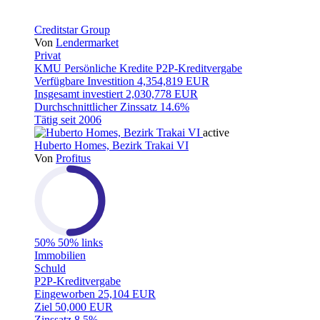
Creditstar Group
Von
Lendermarket
Privat
KMU
Persönliche Kredite
P2P-Kreditvergabe
Verfügbare Investition
4,354,819 EUR
Insgesamt investiert
2,030,778 EUR
Durchschnittlicher Zinssatz
14.6%
Tätig seit
2006
active
Huberto Homes, Bezirk Trakai VI
Von
Profitus
50%
50% links
Immobilien
Schuld
P2P-Kreditvergabe
Eingeworben
25,104 EUR
Ziel
50,000 EUR
Zinssatz
8.5%