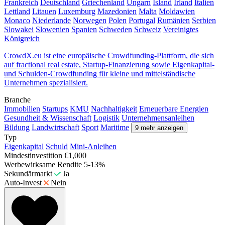
Frankreich
Deutschland
Griechenland
Ungarn
Island
Irland
Italien
Lettland
Litauen
Luxemburg
Mazedonien
Malta
Moldawien
Monaco
Niederlande
Norwegen
Polen
Portugal
Rumänien
Serbien
Slowakei
Slowenien
Spanien
Schweden
Schweiz
Vereinigtes
Königreich
CrowdX.eu ist eine europäische Crowdfunding-Plattform, die sich
auf fractional real estate, Startup-Finanzierung sowie Eigenkapital-
und Schulden-Crowdfunding für kleine und mittelständische
Unternehmen spezialisiert.
Branche
Immobilien
Startups
KMU
Nachhaltigkeit
Erneuerbare Energien
Gesundheit & Wissenschaft
Logistik
Unternehmensanleihen
Bildung
Landwirtschaft
Sport
Maritime
9 mehr anzeigen
Typ
Eigenkapital
Schuld
Mini-Anleihen
Mindestinvestition
€1,000
Werbewirksame Rendite
5-13%
Sekundärmarkt
Ja
Auto-Invest
Nein