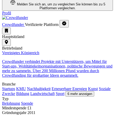
Melden Sie sich an, um zu vergleichen
Sie können bis zu 5
Plattformen vergleichen.
Profil
Crowdfunder
Verifizierte Plattform
Hauptsitzland
Betriebsland
Vereinigtes Königreich
Crowdfunder verbindet Projekte mit Unterstützern, um Mittel für
Start-ups, Wohltätigkeitsorganisationen, politische Bewegungen und
mehr zu sammeln. Über 200 Millionen Pfund wurden durch
Crowdfunding für großartige Ideen gesammelt.
Branche
Startups
KMU
Nachhaltigkeit
Erneuerbare Energien
Kunst
Soziale
Zwecke
Bildung
Landwirtschaft
Sport
6 mehr anzeigen
Typ
Belohnung
Spende
Mindestspende
£1
Gründungsjahr
2011