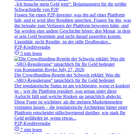
„Ich brauche mein Geld jetzt“: Belastungstest für die größte
Schwachstelle von P2P
Fragen Sie einen P2P-Investor, was ihn auf einer Plattform
hält, und er wird über Renditen sprechen. Fragen Sie ihn, was
ihn beinahe zum Verlassen der Plattform bewogen hätte, und
Sie werden eine andere Geschichte hören: den Monat, in dem
er sein Geld benötigte und nicht darauf zugreifen konnte.
Liquidität, nicht Rendite, ist der stille Dealbreaker...
P2P-Kreditvergabe
5 min lesen
von Konstantin Boyko
July 27, 2026
Die Crowdfunding-Regeln der Schweiz erklärt: Was die
„SRO-Regulierung“ tatsächlich für Ihr Geld bedeutet
Der regulatorische Status ist am wichtigsten, wenn er konkret
ist – wer die Plattform reguliert, was genau unter diese
Aufsicht fällt und welche Risiken sie tatsächlich abdeckt.
Diese Frage ist wichtiger, als die meisten Marketingseiten
vermuten lassen – die regulatorische Architektur hinter einer
Plattform entscheidet stillschweigend darüber, wie stark Ihr
Geld gefährdet ist, wenn etwas...
P2P-Kreditvergabe
7 min lesen