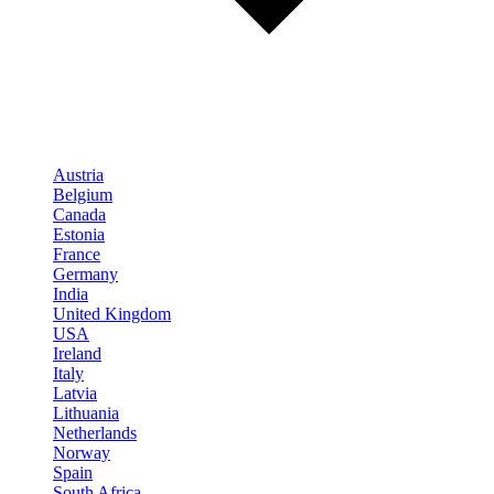
Austria
Belgium
Canada
Estonia
France
Germany
India
United Kingdom
USA
Ireland
Italy
Latvia
Lithuania
Netherlands
Norway
Spain
South Africa