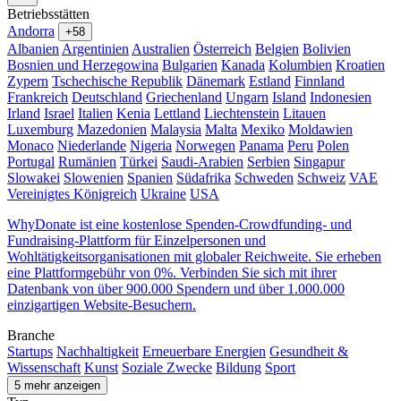
Betriebsstätten
Andorra
+58
Albanien
Argentinien
Australien
Österreich
Belgien
Bolivien
Bosnien und Herzegowina
Bulgarien
Kanada
Kolumbien
Kroatien
Zypern
Tschechische Republik
Dänemark
Estland
Finnland
Frankreich
Deutschland
Griechenland
Ungarn
Island
Indonesien
Irland
Israel
Italien
Kenia
Lettland
Liechtenstein
Litauen
Luxemburg
Mazedonien
Malaysia
Malta
Mexiko
Moldawien
Monaco
Niederlande
Nigeria
Norwegen
Panama
Peru
Polen
Portugal
Rumänien
Türkei
Saudi-Arabien
Serbien
Singapur
Slowakei
Slowenien
Spanien
Südafrika
Schweden
Schweiz
VAE
Vereinigtes Königreich
Ukraine
USA
WhyDonate ist eine kostenlose Spenden-Crowdfunding- und
Fundraising-Plattform für Einzelpersonen und
Wohltätigkeitsorganisationen mit globaler Reichweite. Sie erheben
eine Plattformgebühr von 0%. Verbinden Sie sich mit ihrer
Datenbank von über 900.000 Spendern und über 1.000.000
einzigartigen Website-Besuchern.
Branche
Startups
Nachhaltigkeit
Erneuerbare Energien
Gesundheit &
Wissenschaft
Kunst
Soziale Zwecke
Bildung
Sport
5 mehr anzeigen