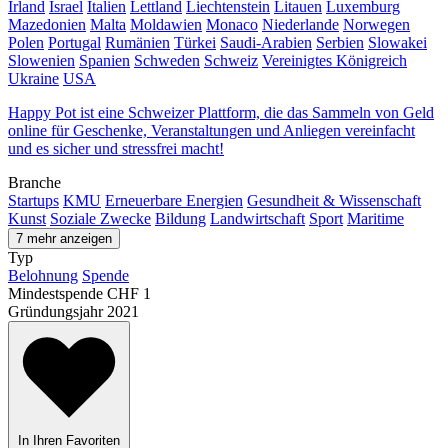
Irland
Israel
Italien
Lettland
Liechtenstein
Litauen
Luxemburg
Mazedonien
Malta
Moldawien
Monaco
Niederlande
Norwegen
Polen
Portugal
Rumänien
Türkei
Saudi-Arabien
Serbien
Slowakei
Slowenien
Spanien
Schweden
Schweiz
Vereinigtes Königreich
Ukraine
USA
Happy Pot ist eine Schweizer Plattform, die das Sammeln von Geld
online für Geschenke, Veranstaltungen und Anliegen vereinfacht
und es sicher und stressfrei macht!
Branche
Startups
KMU
Erneuerbare Energien
Gesundheit & Wissenschaft
Kunst
Soziale Zwecke
Bildung
Landwirtschaft
Sport
Maritime
7 mehr anzeigen
Typ
Belohnung
Spende
Mindestspende
CHF 1
Gründungsjahr
2021
In Ihren Favoriten