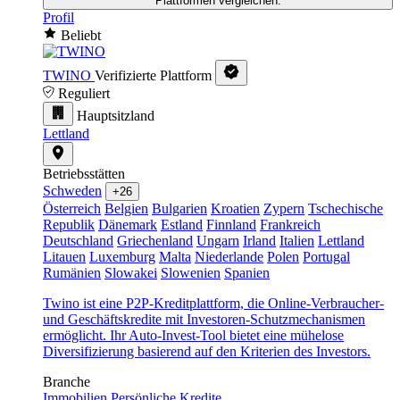
Plattformen vergleichen.
Profil
Beliebt
TWINO
Verifizierte Plattform
Reguliert
Hauptsitzland
Lettland
Betriebsstätten
Schweden
+26
Österreich
Belgien
Bulgarien
Kroatien
Zypern
Tschechische
Republik
Dänemark
Estland
Finnland
Frankreich
Deutschland
Griechenland
Ungarn
Irland
Italien
Lettland
Litauen
Luxemburg
Malta
Niederlande
Polen
Portugal
Rumänien
Slowakei
Slowenien
Spanien
Twino ist eine P2P-Kreditplattform, die Online-Verbraucher-
und Geschäftskredite mit Investoren-Schutzmechanismen
ermöglicht. Ihr Auto-Invest-Tool bietet eine mühelose
Diversifizierung basierend auf den Kriterien des Investors.
Branche
Immobilien
Persönliche Kredite