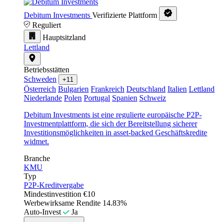
Debitum Investments
Verifizierte Plattform
Reguliert
Hauptsitzland
Lettland
Betriebsstätten
Schweden
+11
Österreich
Bulgarien
Frankreich
Deutschland
Italien
Lettland
Niederlande
Polen
Portugal
Spanien
Schweiz
Debitum Investments ist eine regulierte europäische P2P-
Investmentplattform, die sich der Bereitstellung sicherer
Investitionsmöglichkeiten in asset-backed Geschäftskredite
widmet.
Branche
KMU
Typ
P2P-Kreditvergabe
Mindestinvestition
€10
Werbewirksame Rendite
14.83%
Auto-Invest
Ja