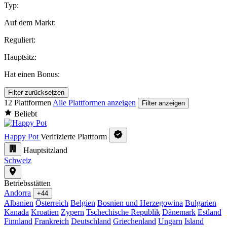
Typ:
Auf dem Markt:
Reguliert:
Hauptsitz:
Hat einen Bonus:
Filter zurücksetzen
12 Plattformen
Alle Plattformen anzeigen
Filter anzeigen
Beliebt
Happy Pot
Verifizierte Plattform
Hauptsitzland
Schweiz
Betriebsstätten
Andorra
+44
Albanien
Österreich
Belgien
Bosnien und Herzegowina
Bulgarien
Kanada
Kroatien
Zypern
Tschechische Republik
Dänemark
Estland
Finnland
Frankreich
Deutschland
Griechenland
Ungarn
Island