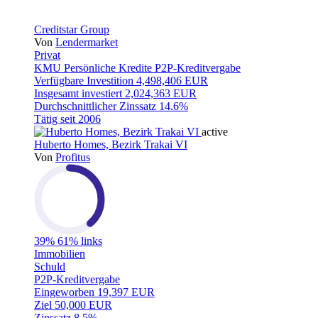
Creditstar Group
Von
Lendermarket
Privat
KMU
Persönliche Kredite
P2P-Kreditvergabe
Verfügbare Investition
4,498,406 EUR
Insgesamt investiert
2,024,363 EUR
Durchschnittlicher Zinssatz
14.6%
Tätig seit
2006
active
Huberto Homes, Bezirk Trakai VI
Von
Profitus
39%
61% links
Immobilien
Schuld
P2P-Kreditvergabe
Eingeworben
19,397 EUR
Ziel
50,000 EUR
Zinssatz
8.5%