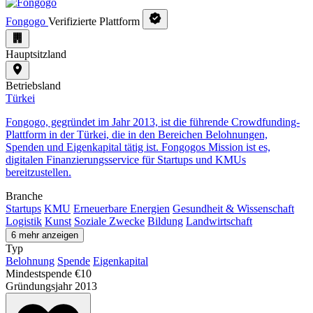
Fongogo
Verifizierte Plattform
Hauptsitzland
Betriebsland
Türkei
Fongogo, gegründet im Jahr 2013, ist die führende Crowdfunding-
Plattform in der Türkei, die in den Bereichen Belohnungen,
Spenden und Eigenkapital tätig ist. Fongogos Mission ist es,
digitalen Finanzierungsservice für Startups und KMUs
bereitzustellen.
Branche
Startups
KMU
Erneuerbare Energien
Gesundheit & Wissenschaft
Logistik
Kunst
Soziale Zwecke
Bildung
Landwirtschaft
6 mehr anzeigen
Typ
Belohnung
Spende
Eigenkapital
Mindestspende
€10
Gründungsjahr
2013