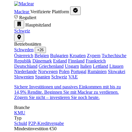
Maclear
Verifizierte Plattform
Reguliert
Hauptsitzland
Schweiz
Betriebsstätten
Schweden
+26
Österreich
Belgien
Bulgarien
Kroatien
Zypern
Tschechische
Republik
Dänemark
Estland
Finnland
Frankreich
Deutschland
Griechenland
Ungarn
Italien
Lettland
Litauen
Niederlande
Norwegen
Polen
Portugal
Rumänien
Slowakei
Slowenien
Spanien
Schweiz
VAE
Sichere Investitionen und passives Einkommen mit bis zu
14,9% Rendite. Beginnen Sie mit Maclear zu verdienen.
Zögern Sie nicht – investieren Sie noch heute.
Branche
KMU
Typ
Schuld
P2P-Kreditvergabe
Mindestinvestition
€50