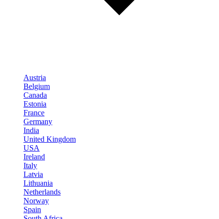
Austria
Belgium
Canada
Estonia
France
Germany
India
United Kingdom
USA
Ireland
Italy
Latvia
Lithuania
Netherlands
Norway
Spain
South Africa