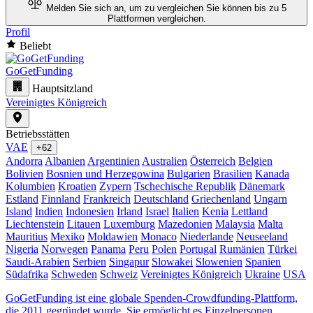
Melden Sie sich an, um zu vergleichen
Sie können bis zu 5
Plattformen vergleichen.
Profil
Beliebt
GoGetFunding
Hauptsitzland
Vereinigtes Königreich
Betriebsstätten
VAE
+62
Andorra
Albanien
Argentinien
Australien
Österreich
Belgien
Bolivien
Bosnien und Herzegowina
Bulgarien
Brasilien
Kanada
Kolumbien
Kroatien
Zypern
Tschechische Republik
Dänemark
Estland
Finnland
Frankreich
Deutschland
Griechenland
Ungarn
Island
Indien
Indonesien
Irland
Israel
Italien
Kenia
Lettland
Liechtenstein
Litauen
Luxemburg
Mazedonien
Malaysia
Malta
Mauritius
Mexiko
Moldawien
Monaco
Niederlande
Neuseeland
Nigeria
Norwegen
Panama
Peru
Polen
Portugal
Rumänien
Türkei
Saudi-Arabien
Serbien
Singapur
Slowakei
Slowenien
Spanien
Südafrika
Schweden
Schweiz
Vereinigtes Königreich
Ukraine
USA
GoGetFunding ist eine globale Spenden-Crowdfunding-Plattform,
die 2011 gegründet wurde. Sie ermöglicht es Einzelpersonen,