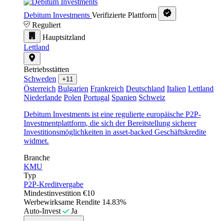
Debitum Investments
Verifizierte Plattform
Reguliert
Hauptsitzland
Lettland
Betriebsstätten
Schweden
+11
Österreich
Bulgarien
Frankreich
Deutschland
Italien
Lettland
Niederlande
Polen
Portugal
Spanien
Schweiz
Debitum Investments ist eine regulierte europäische P2P-
Investmentplattform, die sich der Bereitstellung sicherer
Investitionsmöglichkeiten in asset-backed Geschäftskredite
widmet.
Branche
KMU
Typ
P2P-Kreditvergabe
Mindestinvestition
€10
Werbewirksame Rendite
14.83%
Auto-Invest
Ja