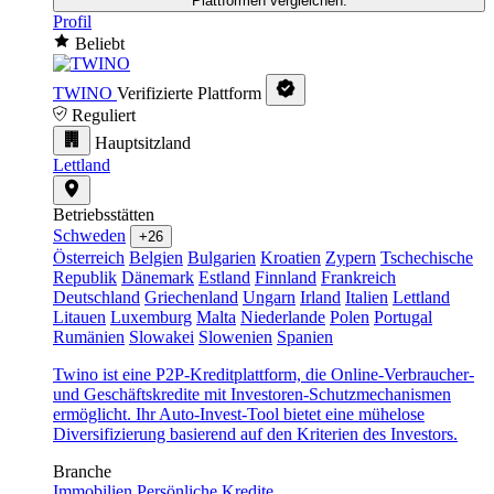
Plattformen vergleichen.
Profil
Beliebt
TWINO
Verifizierte Plattform
Reguliert
Hauptsitzland
Lettland
Betriebsstätten
Schweden
+26
Österreich
Belgien
Bulgarien
Kroatien
Zypern
Tschechische
Republik
Dänemark
Estland
Finnland
Frankreich
Deutschland
Griechenland
Ungarn
Irland
Italien
Lettland
Litauen
Luxemburg
Malta
Niederlande
Polen
Portugal
Rumänien
Slowakei
Slowenien
Spanien
Twino ist eine P2P-Kreditplattform, die Online-Verbraucher-
und Geschäftskredite mit Investoren-Schutzmechanismen
ermöglicht. Ihr Auto-Invest-Tool bietet eine mühelose
Diversifizierung basierend auf den Kriterien des Investors.
Branche
Immobilien
Persönliche Kredite