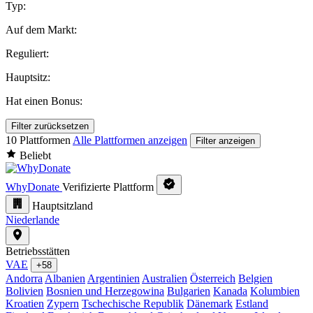
Typ:
Auf dem Markt:
Reguliert:
Hauptsitz:
Hat einen Bonus:
Filter zurücksetzen
10 Plattformen
Alle Plattformen anzeigen
Filter anzeigen
Beliebt
WhyDonate
Verifizierte Plattform
Hauptsitzland
Niederlande
Betriebsstätten
VAE
+58
Andorra
Albanien
Argentinien
Australien
Österreich
Belgien
Bolivien
Bosnien und Herzegowina
Bulgarien
Kanada
Kolumbien
Kroatien
Zypern
Tschechische Republik
Dänemark
Estland