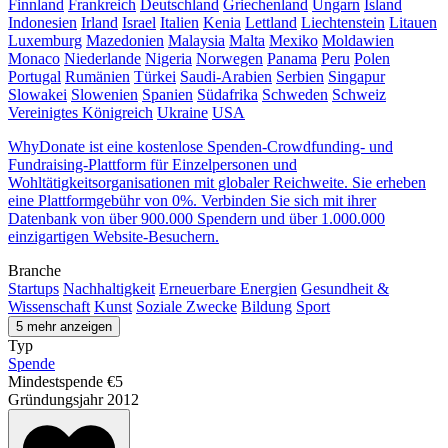
Finnland
Frankreich
Deutschland
Griechenland
Ungarn
Island
Indonesien
Irland
Israel
Italien
Kenia
Lettland
Liechtenstein
Litauen
Luxemburg
Mazedonien
Malaysia
Malta
Mexiko
Moldawien
Monaco
Niederlande
Nigeria
Norwegen
Panama
Peru
Polen
Portugal
Rumänien
Türkei
Saudi-Arabien
Serbien
Singapur
Slowakei
Slowenien
Spanien
Südafrika
Schweden
Schweiz
Vereinigtes Königreich
Ukraine
USA
WhyDonate ist eine kostenlose Spenden-Crowdfunding- und
Fundraising-Plattform für Einzelpersonen und
Wohltätigkeitsorganisationen mit globaler Reichweite. Sie erheben
eine Plattformgebühr von 0%. Verbinden Sie sich mit ihrer
Datenbank von über 900.000 Spendern und über 1.000.000
einzigartigen Website-Besuchern.
Branche
Startups
Nachhaltigkeit
Erneuerbare Energien
Gesundheit &
Wissenschaft
Kunst
Soziale Zwecke
Bildung
Sport
5 mehr anzeigen
Typ
Spende
Mindestspende
€5
Gründungsjahr
2012