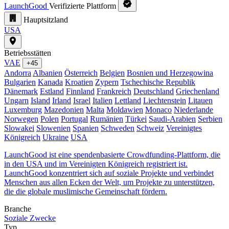
LaunchGood
Verifizierte Plattform
Hauptsitzland
USA
Betriebsstätten
VAE
+45
Andorra
Albanien
Österreich
Belgien
Bosnien und Herzegowina
Bulgarien
Kanada
Kroatien
Zypern
Tschechische Republik
Dänemark
Estland
Finnland
Frankreich
Deutschland
Griechenland
Ungarn
Island
Irland
Israel
Italien
Lettland
Liechtenstein
Litauen
Luxemburg
Mazedonien
Malta
Moldawien
Monaco
Niederlande
Norwegen
Polen
Portugal
Rumänien
Türkei
Saudi-Arabien
Serbien
Slowakei
Slowenien
Spanien
Schweden
Schweiz
Vereinigtes
Königreich
Ukraine
USA
LaunchGood ist eine spendenbasierte Crowdfunding-Plattform, die
in den USA und im Vereinigten Königreich registriert ist.
LaunchGood konzentriert sich auf soziale Projekte und verbindet
Menschen aus allen Ecken der Welt, um Projekte zu unterstützen,
die die globale muslimische Gemeinschaft fördern.
Branche
Soziale Zwecke
Typ