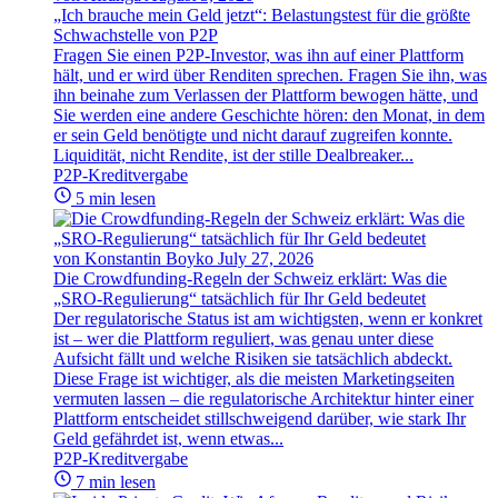
„Ich brauche mein Geld jetzt“: Belastungstest für die größte
Schwachstelle von P2P
Fragen Sie einen P2P-Investor, was ihn auf einer Plattform
hält, und er wird über Renditen sprechen. Fragen Sie ihn, was
ihn beinahe zum Verlassen der Plattform bewogen hätte, und
Sie werden eine andere Geschichte hören: den Monat, in dem
er sein Geld benötigte und nicht darauf zugreifen konnte.
Liquidität, nicht Rendite, ist der stille Dealbreaker...
P2P-Kreditvergabe
5 min lesen
von Konstantin Boyko
July 27, 2026
Die Crowdfunding-Regeln der Schweiz erklärt: Was die
„SRO-Regulierung“ tatsächlich für Ihr Geld bedeutet
Der regulatorische Status ist am wichtigsten, wenn er konkret
ist – wer die Plattform reguliert, was genau unter diese
Aufsicht fällt und welche Risiken sie tatsächlich abdeckt.
Diese Frage ist wichtiger, als die meisten Marketingseiten
vermuten lassen – die regulatorische Architektur hinter einer
Plattform entscheidet stillschweigend darüber, wie stark Ihr
Geld gefährdet ist, wenn etwas...
P2P-Kreditvergabe
7 min lesen