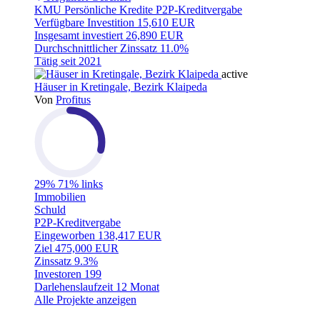
KMU
Persönliche Kredite
P2P-Kreditvergabe
Verfügbare Investition
15,610 EUR
Insgesamt investiert
26,890 EUR
Durchschnittlicher Zinssatz
11.0%
Tätig seit
2021
active
Häuser in Kretingale, Bezirk Klaipeda
Von
Profitus
29%
71% links
Immobilien
Schuld
P2P-Kreditvergabe
Eingeworben
138,417 EUR
Ziel
475,000 EUR
Zinssatz
9.3%
Investoren
199
Darlehenslaufzeit
12 Monat
Alle Projekte anzeigen