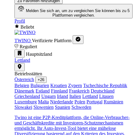
Zu Favoriten hinzufügen
Melden Sie sich an, um zu vergleichen
Sie können bis zu 5
Plattformen vergleichen.
Profil
Beliebt
TWINO
Verifizierte Plattform
Reguliert
Hauptsitzland
Lettland
Betriebsstätten
Österreich
+26
Belgien
Bulgarien
Kroatien
Zypern
Tschechische Republik
Dänemark
Estland
Finnland
Frankreich
Deutschland
Griechenland
Ungarn
Irland
Italien
Lettland
Litauen
Luxemburg
Malta
Niederlande
Polen
Portugal
Rumänien
Slowakei
Slowenien
Spanien
Schweden
Twino ist eine P2P-Kreditplattform, die Online-Verbraucher-
und Geschäftskredite mit Investoren-Schutzmechanismen
ermöglicht. Ihr Auto-Invest-Tool bietet eine mühelose
Diversifizierung basierend auf den Kriterien des Investors.