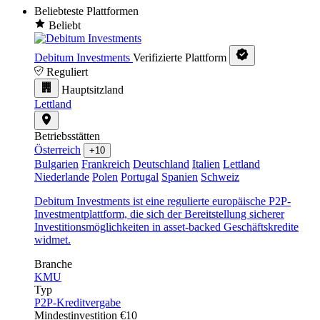
Beliebteste Plattformen
Beliebt
Debitum Investments
Verifizierte Plattform
Reguliert
Hauptsitzland
Lettland
Betriebsstätten
Österreich
+10
Bulgarien
Frankreich
Deutschland
Italien
Lettland
Niederlande
Polen
Portugal
Spanien
Schweiz
Debitum Investments ist eine regulierte europäische P2P-
Investmentplattform, die sich der Bereitstellung sicherer
Investitionsmöglichkeiten in asset-backed Geschäftskredite
widmet.
Branche
KMU
Typ
P2P-Kreditvergabe
Mindestinvestition
€10