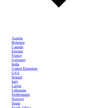
Austria
Belgium
Canada
Estonia
France
Germany
India
United Kingdom
USA
Ireland
Italy
Latvia
Lithuania
Netherlands
Norway
Spain
South Africa