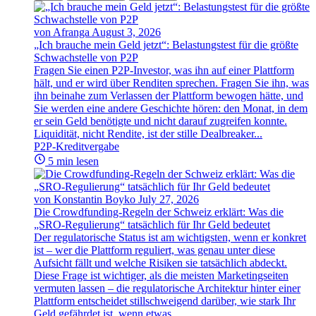
von Afranga
August 3, 2026
„Ich brauche mein Geld jetzt“: Belastungstest für die größte
Schwachstelle von P2P
Fragen Sie einen P2P-Investor, was ihn auf einer Plattform
hält, und er wird über Renditen sprechen. Fragen Sie ihn, was
ihn beinahe zum Verlassen der Plattform bewogen hätte, und
Sie werden eine andere Geschichte hören: den Monat, in dem
er sein Geld benötigte und nicht darauf zugreifen konnte.
Liquidität, nicht Rendite, ist der stille Dealbreaker...
P2P-Kreditvergabe
5 min lesen
von Konstantin Boyko
July 27, 2026
Die Crowdfunding-Regeln der Schweiz erklärt: Was die
„SRO-Regulierung“ tatsächlich für Ihr Geld bedeutet
Der regulatorische Status ist am wichtigsten, wenn er konkret
ist – wer die Plattform reguliert, was genau unter diese
Aufsicht fällt und welche Risiken sie tatsächlich abdeckt.
Diese Frage ist wichtiger, als die meisten Marketingseiten
vermuten lassen – die regulatorische Architektur hinter einer
Plattform entscheidet stillschweigend darüber, wie stark Ihr
Geld gefährdet ist, wenn etwas...