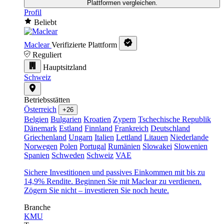
Plattformen vergleichen.
Profil
Beliebt
Maclear
Verifizierte Plattform
Reguliert
Hauptsitzland
Schweiz
Betriebsstätten
Österreich
+26
Belgien
Bulgarien
Kroatien
Zypern
Tschechische Republik
Dänemark
Estland
Finnland
Frankreich
Deutschland
Griechenland
Ungarn
Italien
Lettland
Litauen
Niederlande
Norwegen
Polen
Portugal
Rumänien
Slowakei
Slowenien
Spanien
Schweden
Schweiz
VAE
Sichere Investitionen und passives Einkommen mit bis zu
14,9% Rendite. Beginnen Sie mit Maclear zu verdienen.
Zögern Sie nicht – investieren Sie noch heute.
Branche
KMU