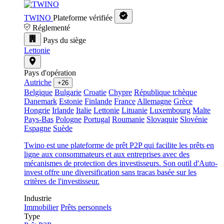
TWINO
Plateforme vérifiée
Réglementé
Pays du siège
Lettonie
Pays d'opération
Autriche
+26
Belgique
Bulgarie
Croatie
Chypre
République tchèque
Danemark
Estonie
Finlande
France
Allemagne
Grèce
Hongrie
Irlande
Italie
Lettonie
Lituanie
Luxembourg
Malte
Pays-Bas
Pologne
Portugal
Roumanie
Slovaquie
Slovénie
Espagne
Suède
Twino est une plateforme de prêt P2P qui facilite les prêts en
ligne aux consommateurs et aux entreprises avec des
mécanismes de protection des investisseurs. Son outil d'Auto-
invest offre une diversification sans tracas basée sur les
critères de l'investisseur.
Industrie
Immobilier
Prêts personnels
Type