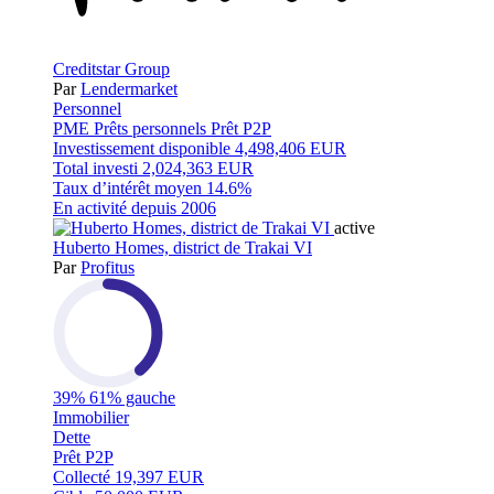
Creditstar Group
Par
Lendermarket
Personnel
PME
Prêts personnels
Prêt P2P
Investissement disponible
4,498,406 EUR
Total investi
2,024,363 EUR
Taux d’intérêt moyen
14.6%
En activité depuis
2006
active
Huberto Homes, district de Trakai VI
Par
Profitus
39%
61% gauche
Immobilier
Dette
Prêt P2P
Collecté
19,397 EUR