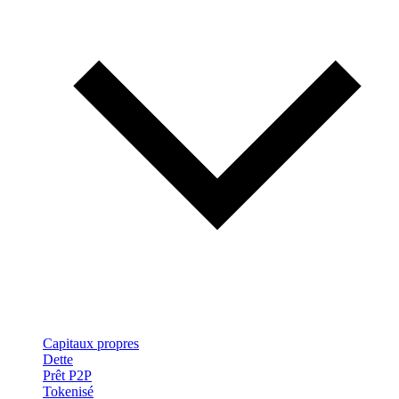
Capitaux propres
Dette
Prêt P2P
Tokenisé