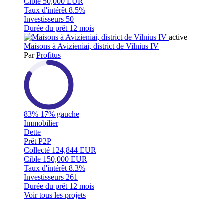
Cible
50,000 EUR
Taux d'intérêt
8.5%
Investisseurs
50
Durée du prêt
12 mois
active
Maisons à Avizieniai, district de Vilnius IV
Par
Profitus
83%
17% gauche
Immobilier
Dette
Prêt P2P
Collecté
124,844 EUR
Cible
150,000 EUR
Taux d'intérêt
8.3%
Investisseurs
261
Durée du prêt
12 mois
Voir tous les projets