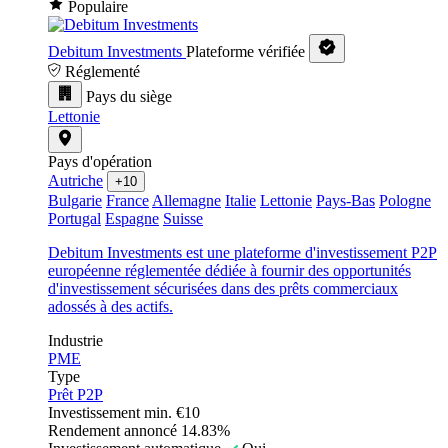
Populaire
Debitum Investments
Plateforme vérifiée
Réglementé
Pays du siège
Lettonie
Pays d'opération
Autriche
+10
Bulgarie
France
Allemagne
Italie
Lettonie
Pays-Bas
Pologne
Portugal
Espagne
Suisse
Debitum Investments est une plateforme d'investissement P2P
européenne réglementée dédiée à fournir des opportunités
d'investissement sécurisées dans des prêts commerciaux
adossés à des actifs.
Industrie
PME
Type
Prêt P2P
Investissement min.
€10
Rendement annoncé
14.83%