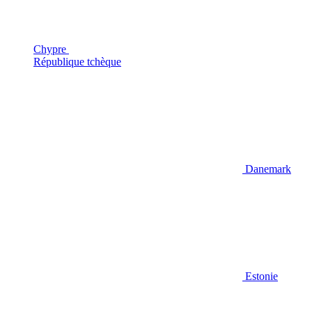
Chypre
République tchèque
Danemark
Estonie