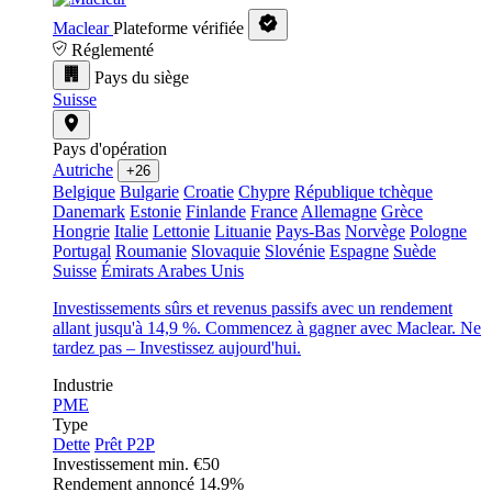
Maclear
Plateforme vérifiée
Réglementé
Pays du siège
Suisse
Pays d'opération
Autriche
+26
Belgique
Bulgarie
Croatie
Chypre
République tchèque
Danemark
Estonie
Finlande
France
Allemagne
Grèce
Hongrie
Italie
Lettonie
Lituanie
Pays-Bas
Norvège
Pologne
Portugal
Roumanie
Slovaquie
Slovénie
Espagne
Suède
Suisse
Émirats Arabes Unis
Investissements sûrs et revenus passifs avec un rendement
allant jusqu'à 14,9 %. Commencez à gagner avec Maclear. Ne
tardez pas – Investissez aujourd'hui.
Industrie
PME
Type
Dette
Prêt P2P
Investissement min.
€50
Rendement annoncé
14.9%