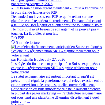
par Afranga
August 3, 2026
« J’ai besoin de mon argent maintenant » : mise à l’épreuve de
la plus grande faiblesse du P2P
Demande à un investisseur P2P ce qui le retient sur une
plateforme et il te parlera de rendements. Demande-lui ce qui
a failli le pousser à partir et tu entendras une tout autre histoire
: le mois où il avait besoin de son argent et ne pouvait pas y
toucher. La liquidité, et non le...
Prêt P2P
5 min de lecture
par Konstantin Boyko
July 27, 2026
Les règles du financement participatif en Suisse expliquées :
ce que la « réglementation SRO » signifie réellement pour
votre argent
Le statut réglementaire est surtout important lorsqu’il est
précis — qui régule la plateforme, ce qui relève exactement de
cette supervision et les risques qu’elle couvre réellement.
Cette question est plus importante que ne le laissent entendre
la plupart des pages marketing — l’architecture réglementaire
qui sous-tend une plateforme détermine discrètement à quel
point votre...