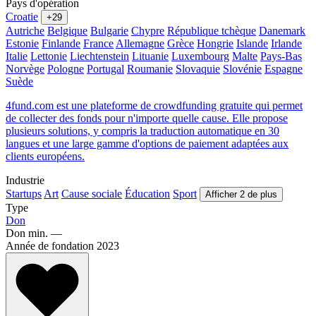
Pays d'opération
Croatie
+29
Autriche
Belgique
Bulgarie
Chypre
République tchèque
Danemark
Estonie
Finlande
France
Allemagne
Grèce
Hongrie
Islande
Irlande
Italie
Lettonie
Liechtenstein
Lituanie
Luxembourg
Malte
Pays-Bas
Norvège
Pologne
Portugal
Roumanie
Slovaquie
Slovénie
Espagne
Suède
4fund.com est une plateforme de crowdfunding gratuite qui permet
de collecter des fonds pour n'importe quelle cause. Elle propose
plusieurs solutions, y compris la traduction automatique en 30
langues et une large gamme d'options de paiement adaptées aux
clients européens.
Industrie
Startups
Art
Cause sociale
Éducation
Sport
Afficher 2 de plus
Type
Don
Don min.
—
Année de fondation
2023