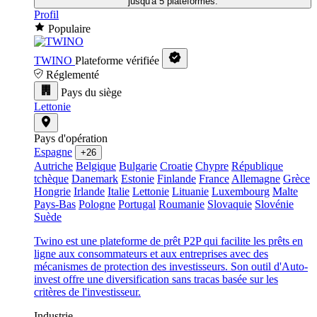
jusqu'à 5 plateformes.
Profil
Populaire
TWINO
Plateforme vérifiée
Réglementé
Pays du siège
Lettonie
Pays d'opération
Espagne
+26
Autriche
Belgique
Bulgarie
Croatie
Chypre
République
tchèque
Danemark
Estonie
Finlande
France
Allemagne
Grèce
Hongrie
Irlande
Italie
Lettonie
Lituanie
Luxembourg
Malte
Pays-Bas
Pologne
Portugal
Roumanie
Slovaquie
Slovénie
Suède
Twino est une plateforme de prêt P2P qui facilite les prêts en
ligne aux consommateurs et aux entreprises avec des
mécanismes de protection des investisseurs. Son outil d'Auto-
invest offre une diversification sans tracas basée sur les
critères de l'investisseur.
Industrie