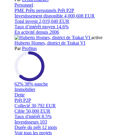
Personnel
PME
Prêts personnels
Prêt P2P
Investissement disponible
4,000,608 EUR
Total investi
2,019,040 EUR
Taux d’intérêt moyen
14.6%
En activité depuis
2006
active
Huberto Homes, district de Trakai VI
Par
Profitus
62%
38% gauche
Immobilier
Dette
Prêt P2P
Collecté
30,792 EUR
Cible
50,000 EUR
Taux d'intérêt
8.5%
Investisseurs
103
Durée du prêt
12 mois
Voir tous les projets