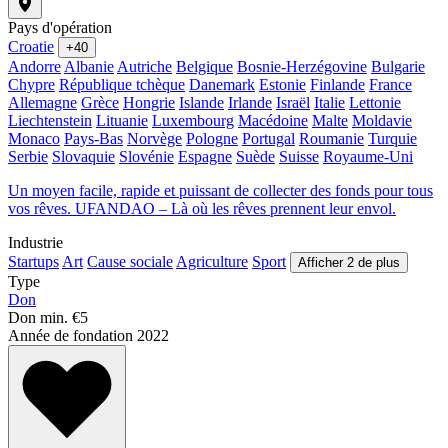
Pays d'opération
Croatie
+40
Andorre
Albanie
Autriche
Belgique
Bosnie-Herzégovine
Bulgarie
Chypre
République tchèque
Danemark
Estonie
Finlande
France
Allemagne
Grèce
Hongrie
Islande
Irlande
Israël
Italie
Lettonie
Liechtenstein
Lituanie
Luxembourg
Macédoine
Malte
Moldavie
Monaco
Pays-Bas
Norvège
Pologne
Portugal
Roumanie
Turquie
Serbie
Slovaquie
Slovénie
Espagne
Suède
Suisse
Royaume-Uni
Un moyen facile, rapide et puissant de collecter des fonds pour tous
vos rêves. UFANDAO – Là où les rêves prennent leur envol.
Industrie
Startups
Art
Cause sociale
Agriculture
Sport
Afficher 2 de plus
Type
Don
Don min.
€5
Année de fondation
2022