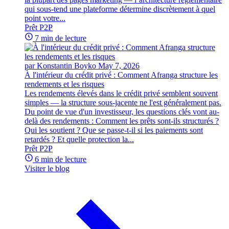
qui sous-tend une plateforme détermine discrètement à quel
point votre...
Prêt P2P
7 min de lecture
par Konstantin Boyko
May 7, 2026
À l'intérieur du crédit privé : Comment Afranga structure les
rendements et les risques
Les rendements élevés dans le crédit privé semblent souvent
simples — la structure sous-jacente ne l'est généralement pas.
Du point de vue d'un investisseur, les questions clés vont au-
delà des rendements : Comment les prêts sont-ils structurés ?
Qui les soutient ? Que se passe-t-il si les paiements sont
retardés ? Et quelle protection la...
Prêt P2P
6 min de lecture
Visiter le blog