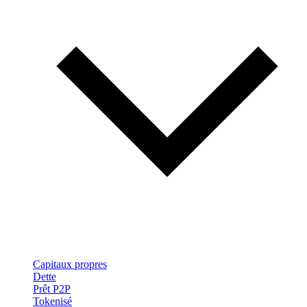
Capitaux propres
Dette
Prêt P2P
Tokenisé