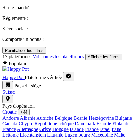
Sur le marché :
Réglementé :
Siège social :
Comporte un bonus :
Réinitialiser les filtres
13 plateformes
Voir toutes les plateformes
Afficher les filtres
Populaire
Happy Pot
Plateforme vérifiée
Pays du siège
Suisse
Pays d'opération
Croatie
+44
Andorre
Albanie
Autriche
Belgique
Bosnie-Herzégovine
Bulgarie
Canada
Chypre
République tchèque
Danemark
Estonie
Finlande
France
Allemagne
Grèce
Hongrie
Islande
Irlande
Israël
Italie
Lettonie
Liechtenstein
Lituanie
Luxembourg
Macédoine
Malte