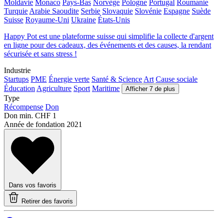
Moldavie
Monaco
Pays-Bas
Norvège
Pologne
Portugal
Roumanie
Turquie
Arabie Saoudite
Serbie
Slovaquie
Slovénie
Espagne
Suède
Suisse
Royaume-Uni
Ukraine
États-Unis
Happy Pot est une plateforme suisse qui simplifie la collecte d'argent
en ligne pour des cadeaux, des événements et des causes, la rendant
sécurisée et sans stress !
Industrie
Startups
PME
Énergie verte
Santé & Science
Art
Cause sociale
Éducation
Agriculture
Sport
Maritime
Afficher 7 de plus
Type
Récompense
Don
Don min.
CHF 1
Année de fondation
2021
Dans vos favoris
Retirer des favoris