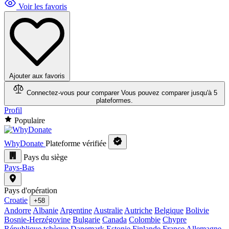
Voir les favoris
Ajouter aux favoris
Connectez-vous pour comparer
Vous pouvez comparer jusqu'à 5
plateformes.
Profil
Populaire
WhyDonate
Plateforme vérifiée
Pays du siège
Pays-Bas
Pays d'opération
Croatie
+58
Andorre
Albanie
Argentine
Australie
Autriche
Belgique
Bolivie
Bosnie-Herzégovine
Bulgarie
Canada
Colombie
Chypre
République tchèque
Danemark
Estonie
Finlande
France
Allemagne