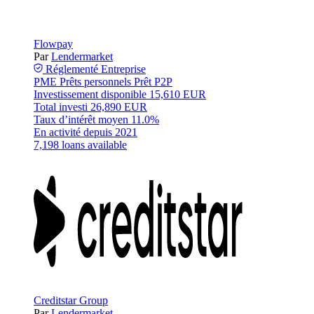
Flowpay
Par
Lendermarket
Réglementé
Entreprise
PME
Prêts personnels
Prêt P2P
Investissement disponible
15,610 EUR
Total investi
26,890 EUR
Taux d’intérêt moyen
11.0%
En activité depuis
2021
7,198 loans available
Creditstar Group
Par
Lendermarket