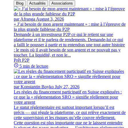
Blog
Actualités
Associations
par Afranga
August 3, 2026
« J’ai besoin de mon argent maintenant » : mise à l’épreuve de
la plus grande faiblesse du P2P
Demande à un investisseur P2P ce qui le retient sur une
plateforme et il te parlera de rendements. Demande-lui ce qui
a failli le pousser à partir et tu entendras une tout autre histoire
: le mois où il avait besoin de son argent et ne pouvait pas y
toucher. La liquidité, et non le...
Prêt P2P
5 min de lecture
par Konstantin Boyko
July 27, 2026
Les règles du financement participatif en Suisse expliquées :
ce que la « réglementation SRO » signifie réellement pour
votre argent
Le statut réglementaire est surtout important lorsqu’il est
précis — qui régule la plateforme, ce qui relève exactement de
cette supervision et les risques qu’elle couvre réellement.
Cette question est plus importante que ne le laissent entendre
la plupart des pages marketing — l’architecture réglementaire