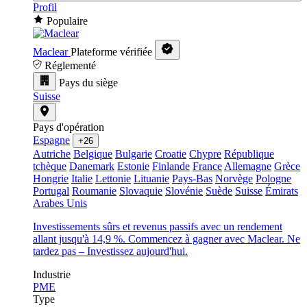
Profil
Populaire
Maclear
Plateforme vérifiée
Réglementé
Pays du siège
Suisse
Pays d'opération
Espagne
+26
Autriche
Belgique
Bulgarie
Croatie
Chypre
République
tchèque
Danemark
Estonie
Finlande
France
Allemagne
Grèce
Hongrie
Italie
Lettonie
Lituanie
Pays-Bas
Norvège
Pologne
Portugal
Roumanie
Slovaquie
Slovénie
Suède
Suisse
Émirats
Arabes Unis
Investissements sûrs et revenus passifs avec un rendement
allant jusqu'à 14,9 %. Commencez à gagner avec Maclear. Ne
tardez pas – Investissez aujourd'hui.
Industrie
PME
Type