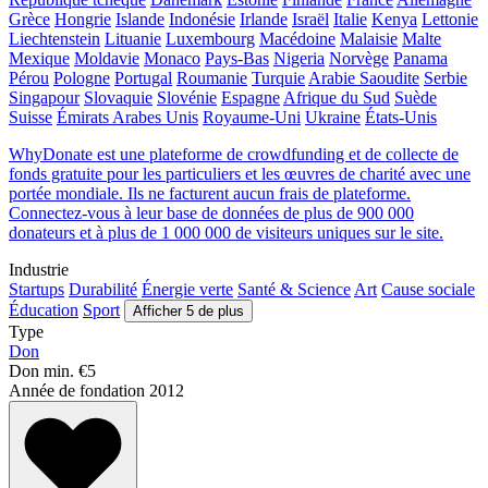
Grèce
Hongrie
Islande
Indonésie
Irlande
Israël
Italie
Kenya
Lettonie
Liechtenstein
Lituanie
Luxembourg
Macédoine
Malaisie
Malte
Mexique
Moldavie
Monaco
Pays-Bas
Nigeria
Norvège
Panama
Pérou
Pologne
Portugal
Roumanie
Turquie
Arabie Saoudite
Serbie
Singapour
Slovaquie
Slovénie
Espagne
Afrique du Sud
Suède
Suisse
Émirats Arabes Unis
Royaume-Uni
Ukraine
États-Unis
WhyDonate est une plateforme de crowdfunding et de collecte de
fonds gratuite pour les particuliers et les œuvres de charité avec une
portée mondiale. Ils ne facturent aucun frais de plateforme.
Connectez-vous à leur base de données de plus de 900 000
donateurs et à plus de 1 000 000 de visiteurs uniques sur le site.
Industrie
Startups
Durabilité
Énergie verte
Santé & Science
Art
Cause sociale
Éducation
Sport
Afficher 5 de plus
Type
Don
Don min.
€5
Année de fondation
2012