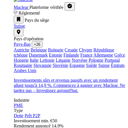
Maclear
Plateforme vérifiée
Réglementé
Pays du siège
Suisse
Pays d'opération
Pays-Bas
+26
Autriche
Belgique
Bulgarie
Croatie
Chypre
République
tchèque
Danemark
Estonie
Finlande
France
Allemagne
Grèce
Hongrie
Italie
Lettonie
Lituanie
Norvège
Pologne
Portugal
Roumanie
Slovaquie
Slovénie
Espagne
Suède
Suisse
Émirats
Arabes Unis
Investissements sûrs et revenus passifs avec un rendement
allant jusqu'à 14,9 %. Commencez à gagner avec Maclear. Ne
tardez pas – Investissez aujourd'hui.
Industrie
PME
Type
Dette
Prêt P2P
Investissement min.
€50
Rendement annoncé
14.9%