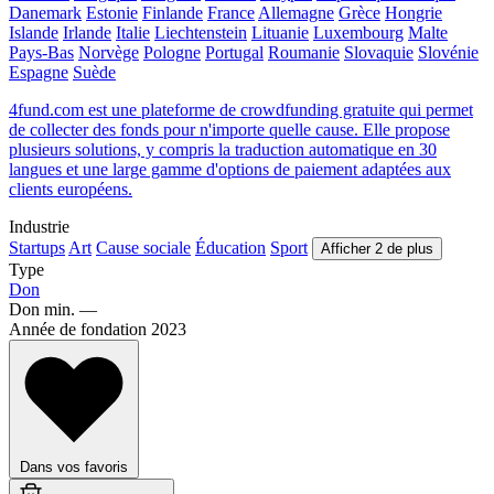
Danemark
Estonie
Finlande
France
Allemagne
Grèce
Hongrie
Islande
Irlande
Italie
Liechtenstein
Lituanie
Luxembourg
Malte
Pays-Bas
Norvège
Pologne
Portugal
Roumanie
Slovaquie
Slovénie
Espagne
Suède
4fund.com est une plateforme de crowdfunding gratuite qui permet
de collecter des fonds pour n'importe quelle cause. Elle propose
plusieurs solutions, y compris la traduction automatique en 30
langues et une large gamme d'options de paiement adaptées aux
clients européens.
Industrie
Startups
Art
Cause sociale
Éducation
Sport
Afficher 2 de plus
Type
Don
Don min.
—
Année de fondation
2023
Dans vos favoris