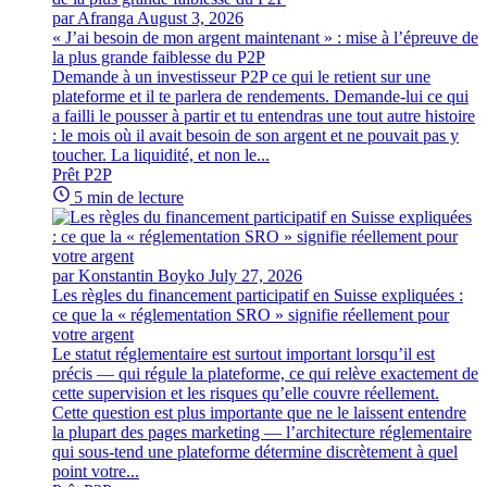
par Afranga
August 3, 2026
« J’ai besoin de mon argent maintenant » : mise à l’épreuve de
la plus grande faiblesse du P2P
Demande à un investisseur P2P ce qui le retient sur une
plateforme et il te parlera de rendements. Demande-lui ce qui
a failli le pousser à partir et tu entendras une tout autre histoire
: le mois où il avait besoin de son argent et ne pouvait pas y
toucher. La liquidité, et non le...
Prêt P2P
5 min de lecture
par Konstantin Boyko
July 27, 2026
Les règles du financement participatif en Suisse expliquées :
ce que la « réglementation SRO » signifie réellement pour
votre argent
Le statut réglementaire est surtout important lorsqu’il est
précis — qui régule la plateforme, ce qui relève exactement de
cette supervision et les risques qu’elle couvre réellement.
Cette question est plus importante que ne le laissent entendre
la plupart des pages marketing — l’architecture réglementaire
qui sous-tend une plateforme détermine discrètement à quel
point votre...