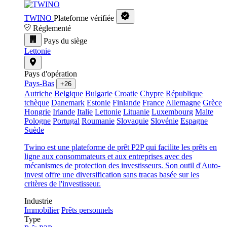
TWINO
Plateforme vérifiée
Réglementé
Pays du siège
Lettonie
Pays d'opération
Pays-Bas
+26
Autriche
Belgique
Bulgarie
Croatie
Chypre
République
tchèque
Danemark
Estonie
Finlande
France
Allemagne
Grèce
Hongrie
Irlande
Italie
Lettonie
Lituanie
Luxembourg
Malte
Pologne
Portugal
Roumanie
Slovaquie
Slovénie
Espagne
Suède
Twino est une plateforme de prêt P2P qui facilite les prêts en
ligne aux consommateurs et aux entreprises avec des
mécanismes de protection des investisseurs. Son outil d'Auto-
invest offre une diversification sans tracas basée sur les
critères de l'investisseur.
Industrie
Immobilier
Prêts personnels
Type