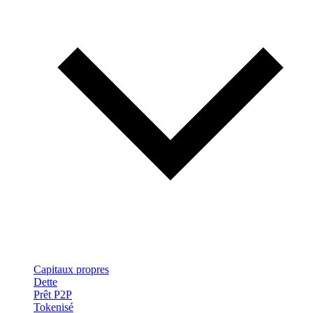
Capitaux propres
Dette
Prêt P2P
Tokenisé