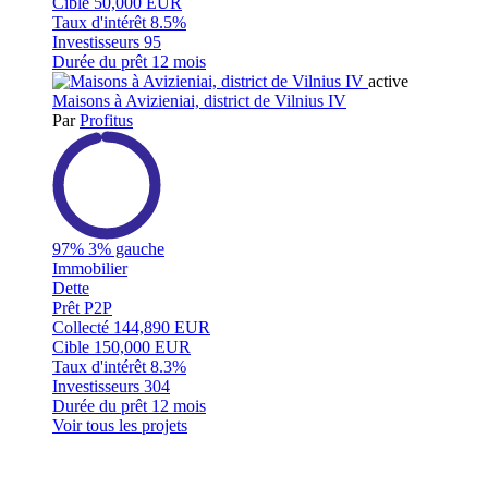
Cible
50,000 EUR
Taux d'intérêt
8.5%
Investisseurs
95
Durée du prêt
12 mois
active
Maisons à Avizieniai, district de Vilnius IV
Par
Profitus
97%
3% gauche
Immobilier
Dette
Prêt P2P
Collecté
144,890 EUR
Cible
150,000 EUR
Taux d'intérêt
8.3%
Investisseurs
304
Durée du prêt
12 mois
Voir tous les projets