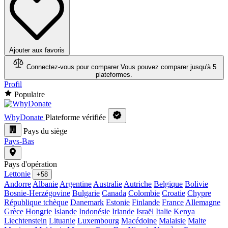
Ajouter aux favoris
Connectez-vous pour comparer
Vous pouvez comparer jusqu'à 5
plateformes.
Profil
Populaire
WhyDonate
Plateforme vérifiée
Pays du siège
Pays-Bas
Pays d'opération
Lettonie
+58
Andorre
Albanie
Argentine
Australie
Autriche
Belgique
Bolivie
Bosnie-Herzégovine
Bulgarie
Canada
Colombie
Croatie
Chypre
République tchèque
Danemark
Estonie
Finlande
France
Allemagne
Grèce
Hongrie
Islande
Indonésie
Irlande
Israël
Italie
Kenya
Liechtenstein
Lituanie
Luxembourg
Macédoine
Malaisie
Malte