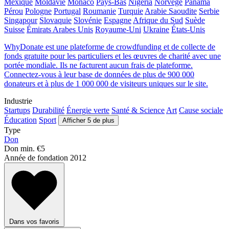
Mexique
Moldavie
Monaco
Pays-Bas
Nigeria
Norvège
Panama
Pérou
Pologne
Portugal
Roumanie
Turquie
Arabie Saoudite
Serbie
Singapour
Slovaquie
Slovénie
Espagne
Afrique du Sud
Suède
Suisse
Émirats Arabes Unis
Royaume-Uni
Ukraine
États-Unis
WhyDonate est une plateforme de crowdfunding et de collecte de
fonds gratuite pour les particuliers et les œuvres de charité avec une
portée mondiale. Ils ne facturent aucun frais de plateforme.
Connectez-vous à leur base de données de plus de 900 000
donateurs et à plus de 1 000 000 de visiteurs uniques sur le site.
Industrie
Startups
Durabilité
Énergie verte
Santé & Science
Art
Cause sociale
Éducation
Sport
Afficher 5 de plus
Type
Don
Don min.
€5
Année de fondation
2012
Dans vos favoris