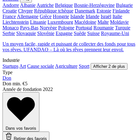
Andorre
Albanie
Autriche
Belgique
Bosnie-Herzégovine
Bulgarie
Croatie
Chypre
République tchèque
Danemark
Estonie
Finlande
France
Allemagne
Grèce
Hongrie
Islande
Irlande
Israël
Italie
Liechtenstein
Lituanie
Luxembourg
Macédoine
Malte
Moldavie
Monaco
Pays-Bas
Norvège
Pologne
Portugal
Roumanie
Turquie
Serbie
Slovaquie
Slovénie
Espagne
Suède
Suisse
Royaume-Uni
Un moyen facile, rapide et puissant de collecter des fonds pour tous
vos rêves. UFANDAO – Là où les rêves prennent leur envol.
Industrie
Startups
Art
Cause sociale
Agriculture
Sport
Afficher 2 de plus
Type
Don
Don min.
€5
Année de fondation
2022
Dans vos favoris
Retirer des favoris