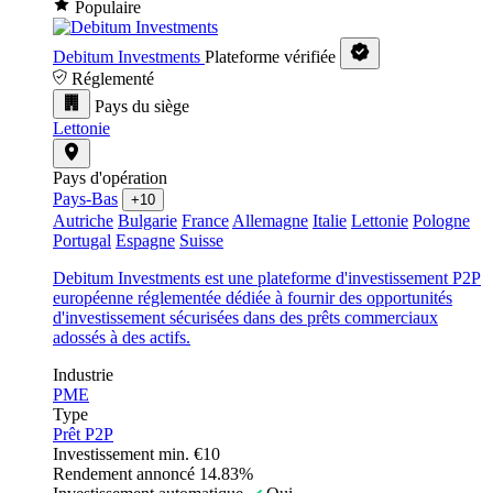
Populaire
Debitum Investments
Plateforme vérifiée
Réglementé
Pays du siège
Lettonie
Pays d'opération
Pays-Bas
+10
Autriche
Bulgarie
France
Allemagne
Italie
Lettonie
Pologne
Portugal
Espagne
Suisse
Debitum Investments est une plateforme d'investissement P2P
européenne réglementée dédiée à fournir des opportunités
d'investissement sécurisées dans des prêts commerciaux
adossés à des actifs.
Industrie
PME
Type
Prêt P2P
Investissement min.
€10
Rendement annoncé
14.83%