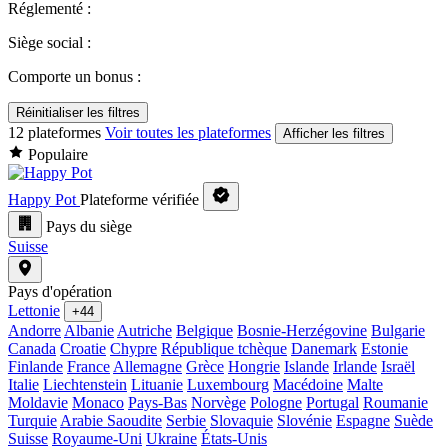
Réglementé :
Siège social :
Comporte un bonus :
Réinitialiser les filtres
12 plateformes
Voir toutes les plateformes
Afficher les filtres
Populaire
Happy Pot
Plateforme vérifiée
Pays du siège
Suisse
Pays d'opération
Lettonie
+44
Andorre
Albanie
Autriche
Belgique
Bosnie-Herzégovine
Bulgarie
Canada
Croatie
Chypre
République tchèque
Danemark
Estonie
Finlande
France
Allemagne
Grèce
Hongrie
Islande
Irlande
Israël
Italie
Liechtenstein
Lituanie
Luxembourg
Macédoine
Malte
Moldavie
Monaco
Pays-Bas
Norvège
Pologne
Portugal
Roumanie
Turquie
Arabie Saoudite
Serbie
Slovaquie
Slovénie
Espagne
Suède
Suisse
Royaume-Uni
Ukraine
États-Unis