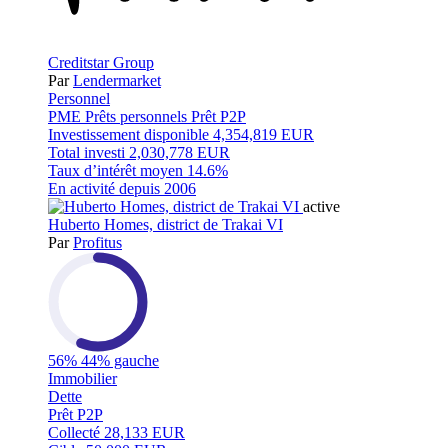
Creditstar Group
Par
Lendermarket
Personnel
PME
Prêts personnels
Prêt P2P
Investissement disponible
4,354,819 EUR
Total investi
2,030,778 EUR
Taux d’intérêt moyen
14.6%
En activité depuis
2006
active
Huberto Homes, district de Trakai VI
Par
Profitus
56%
44% gauche
Immobilier
Dette
Prêt P2P
Collecté
28,133 EUR