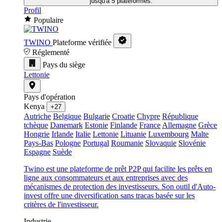
jusqu'à 5 plateformes.
Profil
Populaire
TWINO
Plateforme vérifiée
Réglementé
Pays du siège
Lettonie
Pays d'opération
Kenya
+27
Autriche
Belgique
Bulgarie
Croatie
Chypre
République
tchèque
Danemark
Estonie
Finlande
France
Allemagne
Grèce
Hongrie
Irlande
Italie
Lettonie
Lituanie
Luxembourg
Malte
Pays-Bas
Pologne
Portugal
Roumanie
Slovaquie
Slovénie
Espagne
Suède
Twino est une plateforme de prêt P2P qui facilite les prêts en
ligne aux consommateurs et aux entreprises avec des
mécanismes de protection des investisseurs. Son outil d'Auto-
invest offre une diversification sans tracas basée sur les
critères de l'investisseur.
Industrie