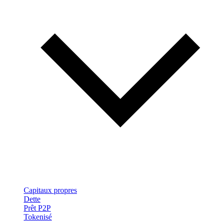
Capitaux propres
Dette
Prêt P2P
Tokenisé