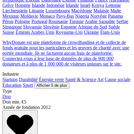
Grèce
Hongrie
Islande
Indonésie
Irlande
Israël
Kenya
Lettonie
Liechtenstein
Lituanie
Luxembourg
Macédoine
Malaisie
Malte
Mexique
Moldavie
Monaco
Pays-Bas
Nigeria
Norvège
Panama
Pérou
Pologne
Portugal
Roumanie
Turquie
Arabie Saoudite
Serbie
Singapour
Slovaquie
Slovénie
Espagne
Afrique du Sud
Suède
Suisse
Émirats Arabes Unis
Royaume-Uni
Ukraine
États-Unis
WhyDonate est une plateforme de crowdfunding et de collecte de
fonds gratuite pour les particuliers et les œuvres de charité avec une
portée mondiale. Ils ne facturent aucun frais de plateforme.
Connectez-vous à leur base de données de plus de 900 000
donateurs et à plus de 1 000 000 de visiteurs uniques sur le site.
Industrie
Startups
Durabilité
Énergie verte
Santé & Science
Art
Cause sociale
Éducation
Sport
Afficher 5 de plus
Type
Don
Don min.
€5
Année de fondation
2012