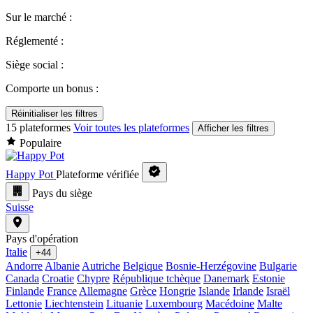
Sur le marché :
Réglementé :
Siège social :
Comporte un bonus :
Réinitialiser les filtres
15 plateformes
Voir toutes les plateformes
Afficher les filtres
Populaire
Happy Pot
Plateforme vérifiée
Pays du siège
Suisse
Pays d'opération
Italie
+44
Andorre
Albanie
Autriche
Belgique
Bosnie-Herzégovine
Bulgarie
Canada
Croatie
Chypre
République tchèque
Danemark
Estonie
Finlande
France
Allemagne
Grèce
Hongrie
Islande
Irlande
Israël
Lettonie
Liechtenstein
Lituanie
Luxembourg
Macédoine
Malte