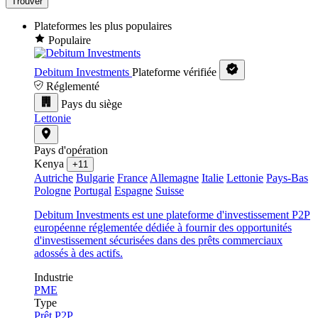
Trouver
Plateformes les plus populaires
Populaire
Debitum Investments
Plateforme vérifiée
Réglementé
Pays du siège
Lettonie
Pays d'opération
Kenya
+11
Autriche
Bulgarie
France
Allemagne
Italie
Lettonie
Pays-Bas
Pologne
Portugal
Espagne
Suisse
Debitum Investments est une plateforme d'investissement P2P
européenne réglementée dédiée à fournir des opportunités
d'investissement sécurisées dans des prêts commerciaux
adossés à des actifs.
Industrie
PME
Type
Prêt P2P