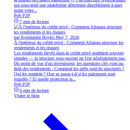
qui sous-tend une plateforme détermine discrètement à quel
point votre...
Prêt P2P
7 min de lecture
par Konstantin Boyko
May 7, 2026
À l'intérieur du crédit privé : Comment Afranga structure les
rendements et les risques
Les rendements élevés dans le crédit privé semblent souvent
simples — la structure sous-jacente ne l'est généralement pas.
Du point de vue d'un investisseur, les questions clés vont au-
delà des rendements : Comment les prêts sont-ils structurés ?
Qui les soutient ? Que se passe-t-il si les paiements sont
retardés ? Et quelle protection la...
Prêt P2P
6 min de lecture
Visiter le blog