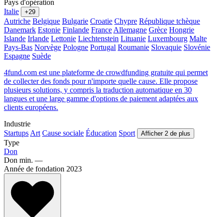
Pays d'opération
Italie
+29
Autriche
Belgique
Bulgarie
Croatie
Chypre
République tchèque
Danemark
Estonie
Finlande
France
Allemagne
Grèce
Hongrie
Islande
Irlande
Lettonie
Liechtenstein
Lituanie
Luxembourg
Malte
Pays-Bas
Norvège
Pologne
Portugal
Roumanie
Slovaquie
Slovénie
Espagne
Suède
4fund.com est une plateforme de crowdfunding gratuite qui permet
de collecter des fonds pour n'importe quelle cause. Elle propose
plusieurs solutions, y compris la traduction automatique en 30
langues et une large gamme d'options de paiement adaptées aux
clients européens.
Industrie
Startups
Art
Cause sociale
Éducation
Sport
Afficher 2 de plus
Type
Don
Don min.
—
Année de fondation
2023