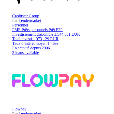
Creditstar Group
Par
Lendermarket
Personnel
PME
Prêts personnels
Prêt P2P
Investissement disponible
3,544,881 EUR
Total investi
1,973,129 EUR
Taux d’intérêt moyen
14.6%
En activité depuis
2006
2 loans available
Flowpay
Par
Lendermarket