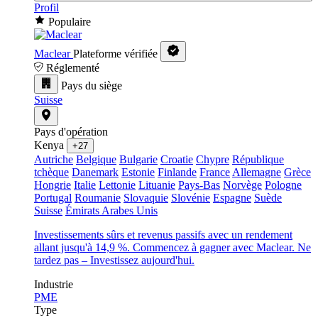
Profil
Populaire
Maclear
Plateforme vérifiée
Réglementé
Pays du siège
Suisse
Pays d'opération
Kenya
+27
Autriche
Belgique
Bulgarie
Croatie
Chypre
République
tchèque
Danemark
Estonie
Finlande
France
Allemagne
Grèce
Hongrie
Italie
Lettonie
Lituanie
Pays-Bas
Norvège
Pologne
Portugal
Roumanie
Slovaquie
Slovénie
Espagne
Suède
Suisse
Émirats Arabes Unis
Investissements sûrs et revenus passifs avec un rendement
allant jusqu'à 14,9 %. Commencez à gagner avec Maclear. Ne
tardez pas – Investissez aujourd'hui.
Industrie
PME
Type