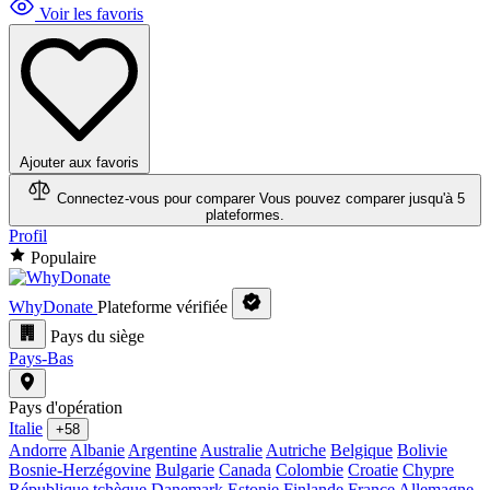
Voir les favoris
Ajouter aux favoris
Connectez-vous pour comparer
Vous pouvez comparer jusqu'à 5
plateformes.
Profil
Populaire
WhyDonate
Plateforme vérifiée
Pays du siège
Pays-Bas
Pays d'opération
Italie
+58
Andorre
Albanie
Argentine
Australie
Autriche
Belgique
Bolivie
Bosnie-Herzégovine
Bulgarie
Canada
Colombie
Croatie
Chypre
République tchèque
Danemark
Estonie
Finlande
France
Allemagne