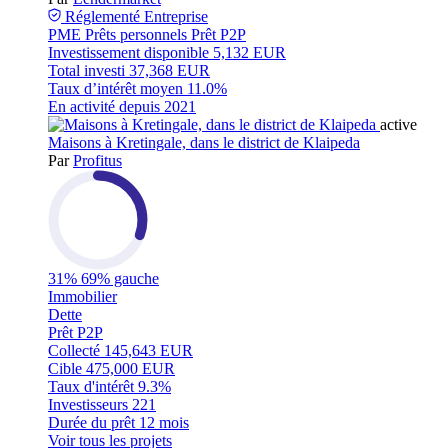
Réglementé
Entreprise
PME
Prêts personnels
Prêt P2P
Investissement disponible
5,132 EUR
Total investi
37,368 EUR
Taux d’intérêt moyen
11.0%
En activité depuis
2021
active
Maisons à Kretingale, dans le district de Klaipeda
Par
Profitus
31%
69% gauche
Immobilier
Dette
Prêt P2P
Collecté
145,643 EUR
Cible
475,000 EUR
Taux d'intérêt
9.3%
Investisseurs
221
Durée du prêt
12 mois
Voir tous les projets