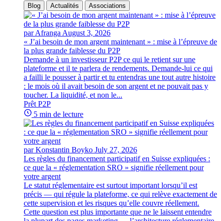
Blog
Actualités
Associations
par Afranga
August 3, 2026
« J’ai besoin de mon argent maintenant » : mise à l’épreuve de
la plus grande faiblesse du P2P
Demande à un investisseur P2P ce qui le retient sur une
plateforme et il te parlera de rendements. Demande-lui ce qui
a failli le pousser à partir et tu entendras une tout autre histoire
: le mois où il avait besoin de son argent et ne pouvait pas y
toucher. La liquidité, et non le...
Prêt P2P
5 min de lecture
par Konstantin Boyko
July 27, 2026
Les règles du financement participatif en Suisse expliquées :
ce que la « réglementation SRO » signifie réellement pour
votre argent
Le statut réglementaire est surtout important lorsqu’il est
précis — qui régule la plateforme, ce qui relève exactement de
cette supervision et les risques qu’elle couvre réellement.
Cette question est plus importante que ne le laissent entendre
la plupart des pages marketing — l’architecture réglementaire