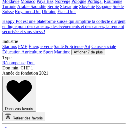
Moldavie
Monaco
Pays-Bas
Norvège
Pologne
Portugal
Roumanie
Turquie
Arabie Saoudite
Serbie
Slovaquie
Slovénie
Espagne
Suède
Suisse
Royaume-Uni
Ukraine
États-Unis
Happy Pot est une plateforme suisse qui simplifie la collecte d'argent
en ligne pour des cadeaux, des événements et des causes, la rendant
sécurisée et sans stress !
Industrie
Startups
PME
Énergie verte
Santé & Science
Art
Cause sociale
Éducation
Agriculture
Sport
Maritime
Afficher 7 de plus
Type
Récompense
Don
Don min.
CHF 1
Année de fondation
2021
Dans vos favoris
Retirer des favoris