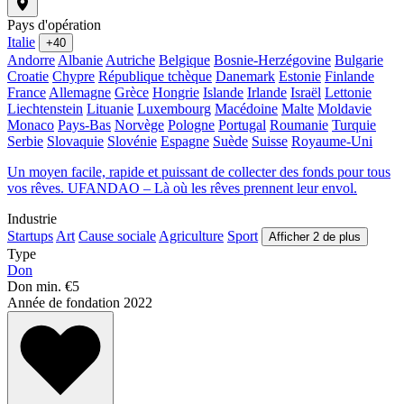
Pays d'opération
Italie
+40
Andorre
Albanie
Autriche
Belgique
Bosnie-Herzégovine
Bulgarie
Croatie
Chypre
République tchèque
Danemark
Estonie
Finlande
France
Allemagne
Grèce
Hongrie
Islande
Irlande
Israël
Lettonie
Liechtenstein
Lituanie
Luxembourg
Macédoine
Malte
Moldavie
Monaco
Pays-Bas
Norvège
Pologne
Portugal
Roumanie
Turquie
Serbie
Slovaquie
Slovénie
Espagne
Suède
Suisse
Royaume-Uni
Un moyen facile, rapide et puissant de collecter des fonds pour tous
vos rêves. UFANDAO – Là où les rêves prennent leur envol.
Industrie
Startups
Art
Cause sociale
Agriculture
Sport
Afficher 2 de plus
Type
Don
Don min.
€5
Année de fondation
2022