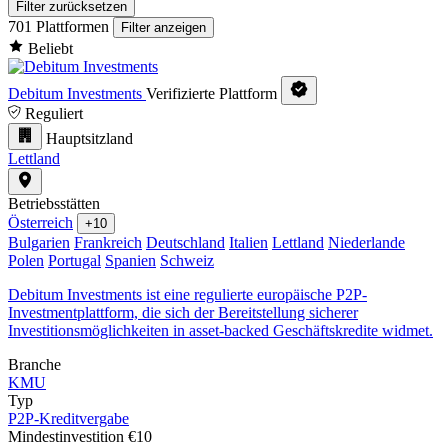
Filter zurücksetzen
701 Plattformen
Filter anzeigen
Beliebt
Debitum Investments
Verifizierte Plattform
Reguliert
Hauptsitzland
Lettland
Betriebsstätten
Österreich
+10
Bulgarien
Frankreich
Deutschland
Italien
Lettland
Niederlande
Polen
Portugal
Spanien
Schweiz
Debitum Investments ist eine regulierte europäische P2P-
Investmentplattform, die sich der Bereitstellung sicherer
Investitionsmöglichkeiten in asset-backed Geschäftskredite widmet.
Branche
KMU
Typ
P2P-Kreditvergabe
Mindestinvestition
€10