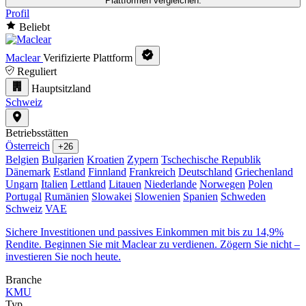
Plattformen vergleichen.
Profil
Beliebt
Maclear
Verifizierte Plattform
Reguliert
Hauptsitzland
Schweiz
Betriebsstätten
Österreich
+26
Belgien
Bulgarien
Kroatien
Zypern
Tschechische Republik
Dänemark
Estland
Finnland
Frankreich
Deutschland
Griechenland
Ungarn
Italien
Lettland
Litauen
Niederlande
Norwegen
Polen
Portugal
Rumänien
Slowakei
Slowenien
Spanien
Schweden
Schweiz
VAE
Sichere Investitionen und passives Einkommen mit bis zu 14,9%
Rendite. Beginnen Sie mit Maclear zu verdienen. Zögern Sie nicht –
investieren Sie noch heute.
Branche
KMU
Typ