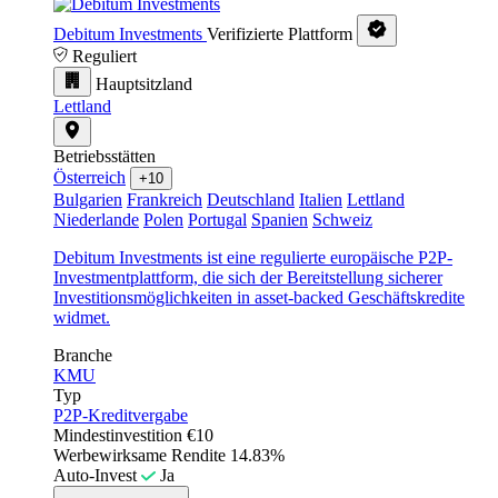
Debitum Investments
Verifizierte Plattform
Reguliert
Hauptsitzland
Lettland
Betriebsstätten
Österreich
+10
Bulgarien
Frankreich
Deutschland
Italien
Lettland
Niederlande
Polen
Portugal
Spanien
Schweiz
Debitum Investments ist eine regulierte europäische P2P-
Investmentplattform, die sich der Bereitstellung sicherer
Investitionsmöglichkeiten in asset-backed Geschäftskredite
widmet.
Branche
KMU
Typ
P2P-Kreditvergabe
Mindestinvestition
€10
Werbewirksame Rendite
14.83%
Auto-Invest
Ja