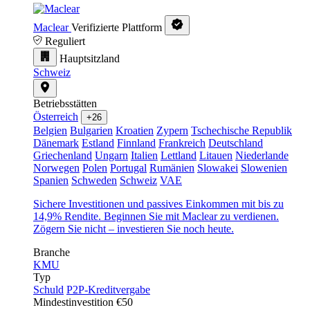
Maclear
Verifizierte Plattform
Reguliert
Hauptsitzland
Schweiz
Betriebsstätten
Österreich
+26
Belgien
Bulgarien
Kroatien
Zypern
Tschechische Republik
Dänemark
Estland
Finnland
Frankreich
Deutschland
Griechenland
Ungarn
Italien
Lettland
Litauen
Niederlande
Norwegen
Polen
Portugal
Rumänien
Slowakei
Slowenien
Spanien
Schweden
Schweiz
VAE
Sichere Investitionen und passives Einkommen mit bis zu
14,9% Rendite. Beginnen Sie mit Maclear zu verdienen.
Zögern Sie nicht – investieren Sie noch heute.
Branche
KMU
Typ
Schuld
P2P-Kreditvergabe
Mindestinvestition
€50