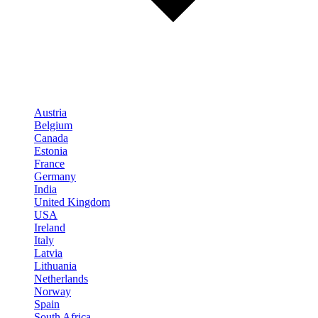
Austria
Belgium
Canada
Estonia
France
Germany
India
United Kingdom
USA
Ireland
Italy
Latvia
Lithuania
Netherlands
Norway
Spain
South Africa