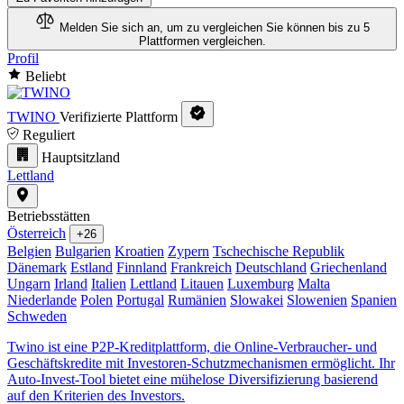
Melden Sie sich an, um zu vergleichen
Sie können bis zu 5
Plattformen vergleichen.
Profil
Beliebt
TWINO
Verifizierte Plattform
Reguliert
Hauptsitzland
Lettland
Betriebsstätten
Österreich
+26
Belgien
Bulgarien
Kroatien
Zypern
Tschechische Republik
Dänemark
Estland
Finnland
Frankreich
Deutschland
Griechenland
Ungarn
Irland
Italien
Lettland
Litauen
Luxemburg
Malta
Niederlande
Polen
Portugal
Rumänien
Slowakei
Slowenien
Spanien
Schweden
Twino ist eine P2P-Kreditplattform, die Online-Verbraucher- und
Geschäftskredite mit Investoren-Schutzmechanismen ermöglicht. Ihr
Auto-Invest-Tool bietet eine mühelose Diversifizierung basierend
auf den Kriterien des Investors.