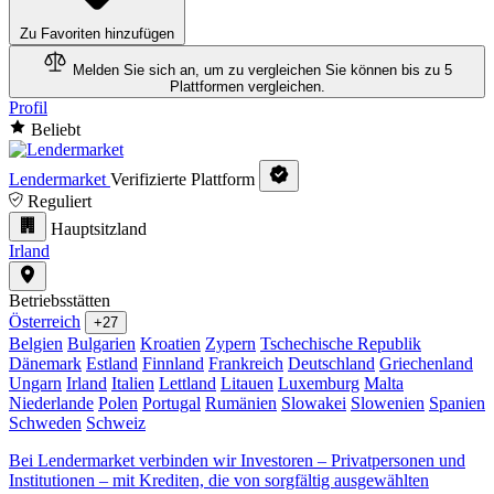
Zu Favoriten hinzufügen
Melden Sie sich an, um zu vergleichen
Sie können bis zu 5
Plattformen vergleichen.
Profil
Beliebt
Lendermarket
Verifizierte Plattform
Reguliert
Hauptsitzland
Irland
Betriebsstätten
Österreich
+27
Belgien
Bulgarien
Kroatien
Zypern
Tschechische Republik
Dänemark
Estland
Finnland
Frankreich
Deutschland
Griechenland
Ungarn
Irland
Italien
Lettland
Litauen
Luxemburg
Malta
Niederlande
Polen
Portugal
Rumänien
Slowakei
Slowenien
Spanien
Schweden
Schweiz
Bei Lendermarket verbinden wir Investoren – Privatpersonen und
Institutionen – mit Krediten, die von sorgfältig ausgewählten