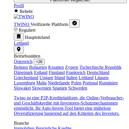
Plattformen vergleichen.
Profil
Beliebt
TWINO
Verifizierte Plattform
Reguliert
Hauptsitzland
Lettland
Betriebsstätten
Österreich
+26
Belgien
Bulgarien
Kroatien
Zypern
Tschechische Republik
Dänemark
Estland
Finnland
Frankreich
Deutschland
Griechenland
Ungarn
Irland
Italien
Lettland
Litauen
Luxemburg
Malta
Niederlande
Polen
Portugal
Rumänien
Slowakei
Slowenien
Spanien
Schweden
Twino ist eine P2P-Kreditplattform, die Online-Verbraucher-
und Geschäftskredite mit Investoren-Schutzmechanismen
ermöglicht. Ihr Auto-Invest-Tool bietet eine mühelose
Diversifizierung basierend auf den Kriterien des Investors.
Branche
Immobilien
Persönliche Kredite