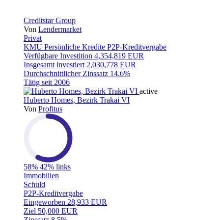
Creditstar Group
Von
Lendermarket
Privat
KMU
Persönliche Kredite
P2P-Kreditvergabe
Verfügbare Investition
4,354,819 EUR
Insgesamt investiert
2,030,778 EUR
Durchschnittlicher Zinssatz
14.6%
Tätig seit
2006
active
Huberto Homes, Bezirk Trakai VI
Von
Profitus
58%
42% links
Immobilien
Schuld
P2P-Kreditvergabe
Eingeworben
28,933 EUR
Ziel
50,000 EUR
Zinssatz
8.5%