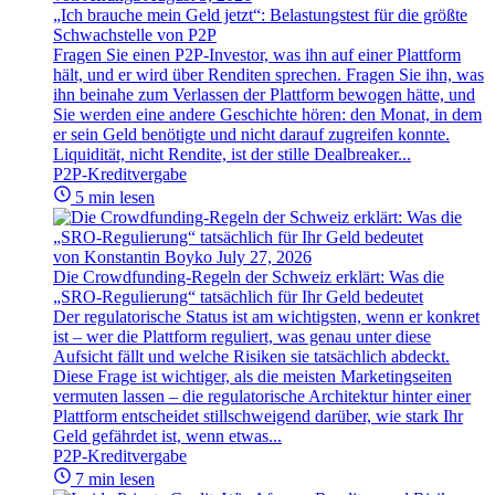
„Ich brauche mein Geld jetzt“: Belastungstest für die größte
Schwachstelle von P2P
Fragen Sie einen P2P-Investor, was ihn auf einer Plattform
hält, und er wird über Renditen sprechen. Fragen Sie ihn, was
ihn beinahe zum Verlassen der Plattform bewogen hätte, und
Sie werden eine andere Geschichte hören: den Monat, in dem
er sein Geld benötigte und nicht darauf zugreifen konnte.
Liquidität, nicht Rendite, ist der stille Dealbreaker...
P2P-Kreditvergabe
5 min lesen
von Konstantin Boyko
July 27, 2026
Die Crowdfunding-Regeln der Schweiz erklärt: Was die
„SRO-Regulierung“ tatsächlich für Ihr Geld bedeutet
Der regulatorische Status ist am wichtigsten, wenn er konkret
ist – wer die Plattform reguliert, was genau unter diese
Aufsicht fällt und welche Risiken sie tatsächlich abdeckt.
Diese Frage ist wichtiger, als die meisten Marketingseiten
vermuten lassen – die regulatorische Architektur hinter einer
Plattform entscheidet stillschweigend darüber, wie stark Ihr
Geld gefährdet ist, wenn etwas...
P2P-Kreditvergabe
7 min lesen