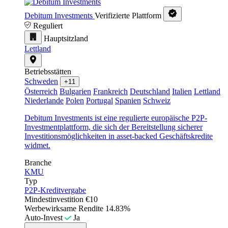
Debitum Investments
Verifizierte Plattform
Reguliert
Hauptsitzland
Lettland
Betriebsstätten
Schweden
+11
Österreich
Bulgarien
Frankreich
Deutschland
Italien
Lettland
Niederlande
Polen
Portugal
Spanien
Schweiz
Debitum Investments ist eine regulierte europäische P2P-
Investmentplattform, die sich der Bereitstellung sicherer
Investitionsmöglichkeiten in asset-backed Geschäftskredite
widmet.
Branche
KMU
Typ
P2P-Kreditvergabe
Mindestinvestition
€10
Werbewirksame Rendite
14.83%
Auto-Invest
Ja