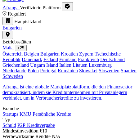
Afranga
Verifizierte Plattform
Reguliert
Hauptsitzland
Bulgarien
Betriebsstätten
Malta
+25
Österreich
Belgien
Bulgarien
Kroatien
Zypern
Tschechische
Republik
Dänemark
Estland
Finnland
Frankreich
Deutschland
Griechenland
Ungarn
Island
Italien
Litauen
Luxemburg
Niederlande
Polen
Portugal
Rumänien
Slowakei
Slowenien
Spanien
Schweden
Afranga ist eine globale Marktplatzplattform, die den Finanzsektor
demokratisiert, indem sie Kreditunternehmen mit Privatanlegern
verbindet, um in Verbraucherkredite zu investieren.
Branche
Startups
KMU
Persönliche Kredite
Typ
Schuld
P2P-Kreditvergabe
Mindestinvestition
€10
Werbewirksame Rendite
N/A