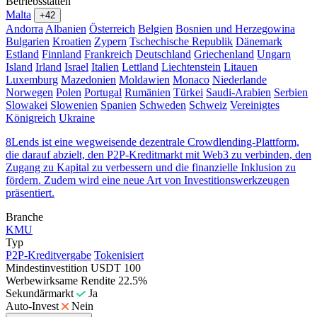
Betriebsstätten
Malta
+42
Andorra
Albanien
Österreich
Belgien
Bosnien und Herzegowina
Bulgarien
Kroatien
Zypern
Tschechische Republik
Dänemark
Estland
Finnland
Frankreich
Deutschland
Griechenland
Ungarn
Island
Irland
Israel
Italien
Lettland
Liechtenstein
Litauen
Luxemburg
Mazedonien
Moldawien
Monaco
Niederlande
Norwegen
Polen
Portugal
Rumänien
Türkei
Saudi-Arabien
Serbien
Slowakei
Slowenien
Spanien
Schweden
Schweiz
Vereinigtes
Königreich
Ukraine
8Lends ist eine wegweisende dezentrale Crowdlending-Plattform,
die darauf abzielt, den P2P-Kreditmarkt mit Web3 zu verbinden, den
Zugang zu Kapital zu verbessern und die finanzielle Inklusion zu
fördern. Zudem wird eine neue Art von Investitionswerkzeugen
präsentiert.
Branche
KMU
Typ
P2P-Kreditvergabe
Tokenisiert
Mindestinvestition
USDT 100
Werbewirksame Rendite
22.5%
Sekundärmarkt
Ja
Auto-Invest
Nein