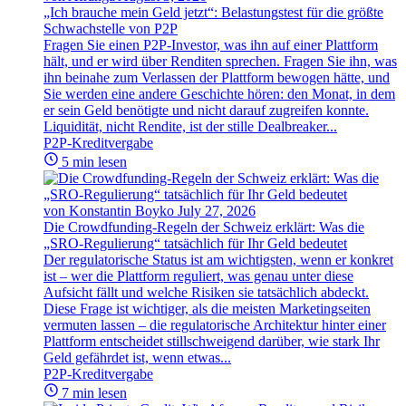
„Ich brauche mein Geld jetzt“: Belastungstest für die größte
Schwachstelle von P2P
Fragen Sie einen P2P-Investor, was ihn auf einer Plattform
hält, und er wird über Renditen sprechen. Fragen Sie ihn, was
ihn beinahe zum Verlassen der Plattform bewogen hätte, und
Sie werden eine andere Geschichte hören: den Monat, in dem
er sein Geld benötigte und nicht darauf zugreifen konnte.
Liquidität, nicht Rendite, ist der stille Dealbreaker...
P2P-Kreditvergabe
5 min lesen
von Konstantin Boyko
July 27, 2026
Die Crowdfunding-Regeln der Schweiz erklärt: Was die
„SRO-Regulierung“ tatsächlich für Ihr Geld bedeutet
Der regulatorische Status ist am wichtigsten, wenn er konkret
ist – wer die Plattform reguliert, was genau unter diese
Aufsicht fällt und welche Risiken sie tatsächlich abdeckt.
Diese Frage ist wichtiger, als die meisten Marketingseiten
vermuten lassen – die regulatorische Architektur hinter einer
Plattform entscheidet stillschweigend darüber, wie stark Ihr
Geld gefährdet ist, wenn etwas...
P2P-Kreditvergabe
7 min lesen