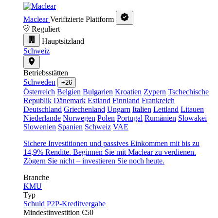
Maclear
Verifizierte Plattform
Reguliert
Hauptsitzland
Schweiz
Betriebsstätten
Schweden
+26
Österreich
Belgien
Bulgarien
Kroatien
Zypern
Tschechische
Republik
Dänemark
Estland
Finnland
Frankreich
Deutschland
Griechenland
Ungarn
Italien
Lettland
Litauen
Niederlande
Norwegen
Polen
Portugal
Rumänien
Slowakei
Slowenien
Spanien
Schweiz
VAE
Sichere Investitionen und passives Einkommen mit bis zu
14,9% Rendite. Beginnen Sie mit Maclear zu verdienen.
Zögern Sie nicht – investieren Sie noch heute.
Branche
KMU
Typ
Schuld
P2P-Kreditvergabe
Mindestinvestition
€50