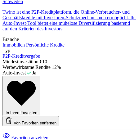
Schweden
Twino ist eine P2P-Kreditplattform, die Online-Verbraucher- und
Geschäftskredite mit Investoren-Schutzmechanismen ermöglicht. Ihr
Auto-Invest-Tool bietet eine mühelose Diversifizierung basierend
auf den Kriterien des Investors.
Branche
Immobilien
Persönliche Kredite
Typ
P2P-Kreditvergabe
Mindestinvestition
€10
Werbewirksame Rendite
12%
Auto-Invest
Ja
In Ihren Favoriten
Von Favoriten entfernen
Favoriten anzeigen