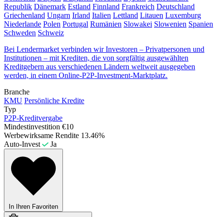
Republik
Dänemark
Estland
Finnland
Frankreich
Deutschland
Griechenland
Ungarn
Irland
Italien
Lettland
Litauen
Luxemburg
Niederlande
Polen
Portugal
Rumänien
Slowakei
Slowenien
Spanien
Schweden
Schweiz
Bei Lendermarket verbinden wir Investoren – Privatpersonen und
Institutionen – mit Krediten, die von sorgfältig ausgewählten
Kreditgebern aus verschiedenen Ländern weltweit ausgegeben
werden, in einem Online-P2P-Investment-Marktplatz.
Branche
KMU
Persönliche Kredite
Typ
P2P-Kreditvergabe
Mindestinvestition
€10
Werbewirksame Rendite
13.46%
Auto-Invest
Ja
In Ihren Favoriten