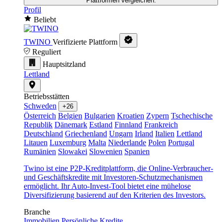
Plattformen vergleichen.
Profil
Beliebt
TWINO
Verifizierte Plattform
Reguliert
Hauptsitzland
Lettland
Betriebsstätten
Schweden
+26
Österreich
Belgien
Bulgarien
Kroatien
Zypern
Tschechische
Republik
Dänemark
Estland
Finnland
Frankreich
Deutschland
Griechenland
Ungarn
Irland
Italien
Lettland
Litauen
Luxemburg
Malta
Niederlande
Polen
Portugal
Rumänien
Slowakei
Slowenien
Spanien
Twino ist eine P2P-Kreditplattform, die Online-Verbraucher-
und Geschäftskredite mit Investoren-Schutzmechanismen
ermöglicht. Ihr Auto-Invest-Tool bietet eine mühelose
Diversifizierung basierend auf den Kriterien des Investors.
Branche
Immobilien
Persönliche Kredite