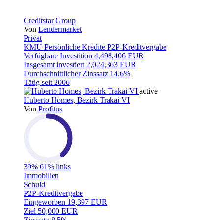
Creditstar Group
Von
Lendermarket
Privat
KMU
Persönliche Kredite
P2P-Kreditvergabe
Verfügbare Investition
4,498,406 EUR
Insgesamt investiert
2,024,363 EUR
Durchschnittlicher Zinssatz
14.6%
Tätig seit
2006
active
Huberto Homes, Bezirk Trakai VI
Von
Profitus
39%
61% links
Immobilien
Schuld
P2P-Kreditvergabe
Eingeworben
19,397 EUR
Ziel
50,000 EUR
Zinssatz
8.5%