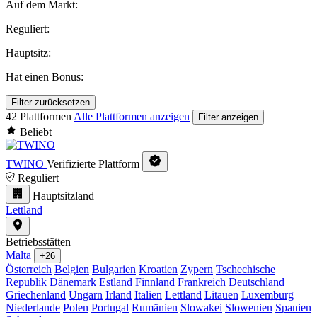
Auf dem Markt:
Reguliert:
Hauptsitz:
Hat einen Bonus:
Filter zurücksetzen
42 Plattformen
Alle Plattformen anzeigen
Filter anzeigen
Beliebt
TWINO
Verifizierte Plattform
Reguliert
Hauptsitzland
Lettland
Betriebsstätten
Malta
+26
Österreich
Belgien
Bulgarien
Kroatien
Zypern
Tschechische
Republik
Dänemark
Estland
Finnland
Frankreich
Deutschland
Griechenland
Ungarn
Irland
Italien
Lettland
Litauen
Luxemburg
Niederlande
Polen
Portugal
Rumänien
Slowakei
Slowenien
Spanien