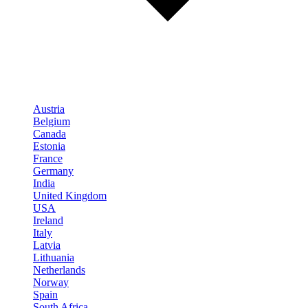
Austria
Belgium
Canada
Estonia
France
Germany
India
United Kingdom
USA
Ireland
Italy
Latvia
Lithuania
Netherlands
Norway
Spain
South Africa