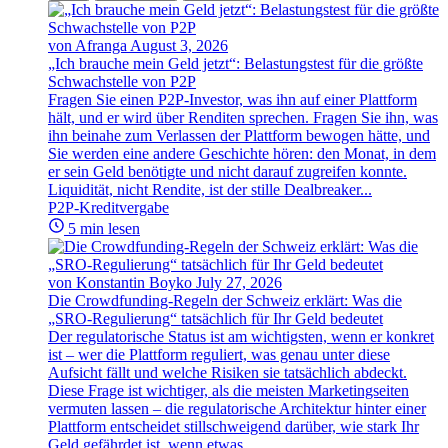
von Afranga
August 3, 2026
„Ich brauche mein Geld jetzt“: Belastungstest für die größte
Schwachstelle von P2P
Fragen Sie einen P2P-Investor, was ihn auf einer Plattform
hält, und er wird über Renditen sprechen. Fragen Sie ihn, was
ihn beinahe zum Verlassen der Plattform bewogen hätte, und
Sie werden eine andere Geschichte hören: den Monat, in dem
er sein Geld benötigte und nicht darauf zugreifen konnte.
Liquidität, nicht Rendite, ist der stille Dealbreaker...
P2P-Kreditvergabe
5 min lesen
von Konstantin Boyko
July 27, 2026
Die Crowdfunding-Regeln der Schweiz erklärt: Was die
„SRO-Regulierung“ tatsächlich für Ihr Geld bedeutet
Der regulatorische Status ist am wichtigsten, wenn er konkret
ist – wer die Plattform reguliert, was genau unter diese
Aufsicht fällt und welche Risiken sie tatsächlich abdeckt.
Diese Frage ist wichtiger, als die meisten Marketingseiten
vermuten lassen – die regulatorische Architektur hinter einer
Plattform entscheidet stillschweigend darüber, wie stark Ihr
Geld gefährdet ist, wenn etwas...