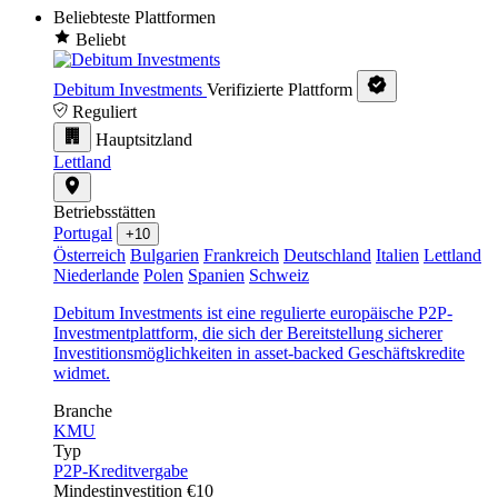
Beliebteste Plattformen
Beliebt
Debitum Investments
Verifizierte Plattform
Reguliert
Hauptsitzland
Lettland
Betriebsstätten
Portugal
+10
Österreich
Bulgarien
Frankreich
Deutschland
Italien
Lettland
Niederlande
Polen
Spanien
Schweiz
Debitum Investments ist eine regulierte europäische P2P-
Investmentplattform, die sich der Bereitstellung sicherer
Investitionsmöglichkeiten in asset-backed Geschäftskredite
widmet.
Branche
KMU
Typ
P2P-Kreditvergabe
Mindestinvestition
€10