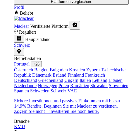
Plattformen vergleichen.
Profil
Beliebt
Maclear
Verifizierte Plattform
Reguliert
Hauptsitzland
Schweiz
Betriebsstätten
Portugal
+26
Österreich
Belgien
Bulgarien
Kroatien
Zypern
Tschechische
Republik
Dänemark
Estland
Finnland
Frankreich
Deutschland
Griechenland
Ungarn
Italien
Lettland
Litauen
Niederlande
Norwegen
Polen
Rumänien
Slowakei
Slowenien
Spanien
Schweden
Schweiz
VAE
Sichere Investitionen und passives Einkommen mit bis zu
14,9% Rendite. Beginnen Sie mit Maclear zu verdienen.
Zögern Sie nicht – investieren Sie noch heute.
Branche
KMU