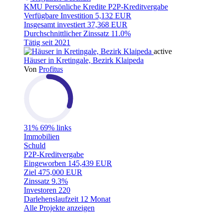
KMU
Persönliche Kredite
P2P-Kreditvergabe
Verfügbare Investition
5,132 EUR
Insgesamt investiert
37,368 EUR
Durchschnittlicher Zinssatz
11.0%
Tätig seit
2021
active
Häuser in Kretingale, Bezirk Klaipeda
Von
Profitus
31%
69% links
Immobilien
Schuld
P2P-Kreditvergabe
Eingeworben
145,439 EUR
Ziel
475,000 EUR
Zinssatz
9.3%
Investoren
220
Darlehenslaufzeit
12 Monat
Alle Projekte anzeigen