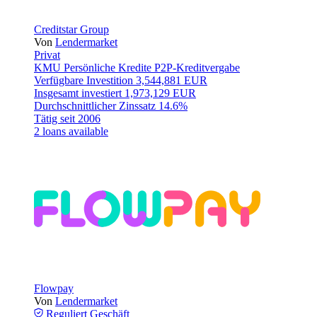
Creditstar Group
Von
Lendermarket
Privat
KMU
Persönliche Kredite
P2P-Kreditvergabe
Verfügbare Investition
3,544,881 EUR
Insgesamt investiert
1,973,129 EUR
Durchschnittlicher Zinssatz
14.6%
Tätig seit
2006
2 loans available
Flowpay
Von
Lendermarket
Reguliert
Geschäft