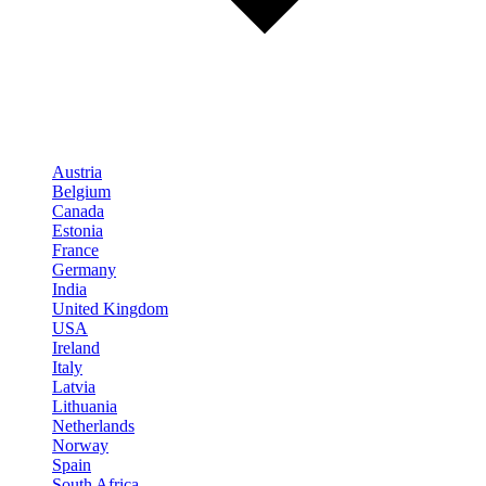
Austria
Belgium
Canada
Estonia
France
Germany
India
United Kingdom
USA
Ireland
Italy
Latvia
Lithuania
Netherlands
Norway
Spain
South Africa