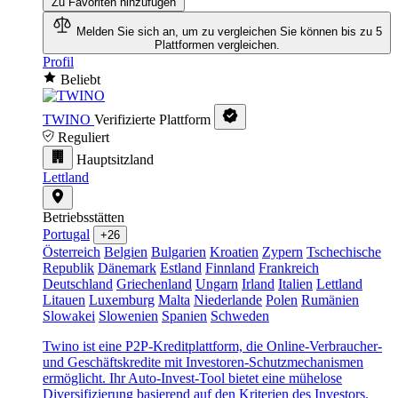
Zu Favoriten hinzufügen
Melden Sie sich an, um zu vergleichen
Sie können bis zu 5
Plattformen vergleichen.
Profil
Beliebt
TWINO
Verifizierte Plattform
Reguliert
Hauptsitzland
Lettland
Betriebsstätten
Portugal
+26
Österreich
Belgien
Bulgarien
Kroatien
Zypern
Tschechische
Republik
Dänemark
Estland
Finnland
Frankreich
Deutschland
Griechenland
Ungarn
Irland
Italien
Lettland
Litauen
Luxemburg
Malta
Niederlande
Polen
Rumänien
Slowakei
Slowenien
Spanien
Schweden
Twino ist eine P2P-Kreditplattform, die Online-Verbraucher-
und Geschäftskredite mit Investoren-Schutzmechanismen
ermöglicht. Ihr Auto-Invest-Tool bietet eine mühelose
Diversifizierung basierend auf den Kriterien des Investors.