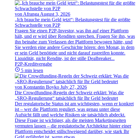
von Afranga
August 3, 2026
„Ich brauche mein Geld jetzt“: Belastungstest für die größte
Schwachstelle von P2P
Fragen Sie einen P2P-Investor, was ihn auf einer Plattform
hält, und er wird über Renditen sprechen. Fragen Sie ihn, was
ihn beinahe zum Verlassen der Plattform bewogen hätte, und
Sie werden eine andere Geschichte hören: den Monat, in dem
er sein Geld benötigte und nicht darauf zugreifen konnte.
Liquidität, nicht Rendite, ist der stille Dealbreaker...
P2P-Kreditvergabe
5 min lesen
von Konstantin Boyko
July 27, 2026
Die Crowdfunding-Regeln der Schweiz erklärt: Was die
„SRO-Regulierung“ tatsächlich für Ihr Geld bedeutet
Der regulatorische Status ist am wichtigsten, wenn er konkret
ist – wer die Plattform reguliert, was genau unter diese
Aufsicht fällt und welche Risiken sie tatsächlich abdeckt.
Diese Frage ist wichtiger, als die meisten Marketingseiten
vermuten lassen – die regulatorische Architektur hinter einer
Plattform entscheidet stillschweigend darüber, wie stark Ihr
Geld gefährdet ist, wenn etwas...