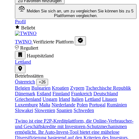
Zu Favoriten hinzufügen
Melden Sie sich an, um zu vergleichen
Sie können bis zu 5
Plattformen vergleichen.
Profil
Beliebt
TWINO
Verifizierte Plattform
Reguliert
Hauptsitzland
Lettland
Betriebsstätten
Österreich
+26
Belgien
Bulgarien
Kroatien
Zypern
Tschechische Republik
Dänemark
Estland
Finnland
Frankreich
Deutschland
Griechenland
Ungarn
Irland
Italien
Lettland
Litauen
Luxemburg
Malta
Niederlande
Polen
Portugal
Rumänien
Slowakei
Slowenien
Spanien
Schweden
Twino ist eine P2P-Kreditplattform, die Online-Verbraucher-
und Geschäftskredite mit Investoren-Schutzmechanismen
ermöglicht. Ihr Auto-Invest-Tool bietet eine mühelose
Diversifizierung basierend auf den Kriterien des Investors.