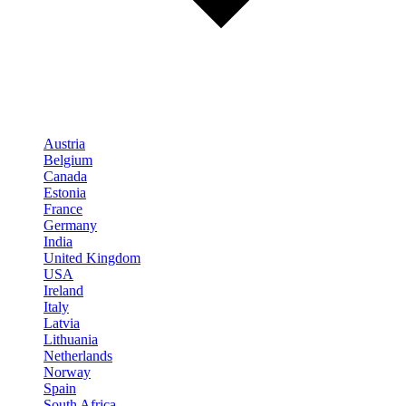
Austria
Belgium
Canada
Estonia
France
Germany
India
United Kingdom
USA
Ireland
Italy
Latvia
Lithuania
Netherlands
Norway
Spain
South Africa