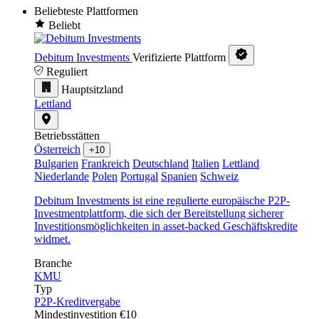
Beliebteste Plattformen
Beliebt
Debitum Investments
Verifizierte Plattform
Reguliert
Hauptsitzland
Lettland
Betriebsstätten
Österreich
+10
Bulgarien
Frankreich
Deutschland
Italien
Lettland
Niederlande
Polen
Portugal
Spanien
Schweiz
Debitum Investments ist eine regulierte europäische P2P-
Investmentplattform, die sich der Bereitstellung sicherer
Investitionsmöglichkeiten in asset-backed Geschäftskredite
widmet.
Branche
KMU
Typ
P2P-Kreditvergabe
Mindestinvestition
€10