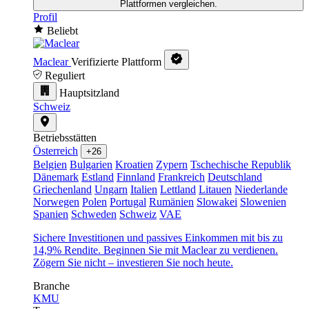
Plattformen vergleichen.
Profil
Beliebt
Maclear
Verifizierte Plattform
Reguliert
Hauptsitzland
Schweiz
Betriebsstätten
Österreich
+26
Belgien
Bulgarien
Kroatien
Zypern
Tschechische Republik
Dänemark
Estland
Finnland
Frankreich
Deutschland
Griechenland
Ungarn
Italien
Lettland
Litauen
Niederlande
Norwegen
Polen
Portugal
Rumänien
Slowakei
Slowenien
Spanien
Schweden
Schweiz
VAE
Sichere Investitionen und passives Einkommen mit bis zu
14,9% Rendite. Beginnen Sie mit Maclear zu verdienen.
Zögern Sie nicht – investieren Sie noch heute.
Branche
KMU