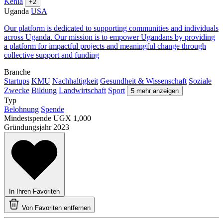
Kenia
+2
Uganda
USA
Our platform is dedicated to supporting communities and individuals
across Uganda. Our mission is to empower Ugandans by providing
a platform for impactful projects and meaningful change through
collective support and funding
Branche
Startups
KMU
Nachhaltigkeit
Gesundheit & Wissenschaft
Soziale
Zwecke
Bildung
Landwirtschaft
Sport
5 mehr anzeigen
Typ
Belohnung
Spende
Mindestspende
UGX 1,000
Gründungsjahr
2023
In Ihren Favoriten
Von Favoriten entfernen