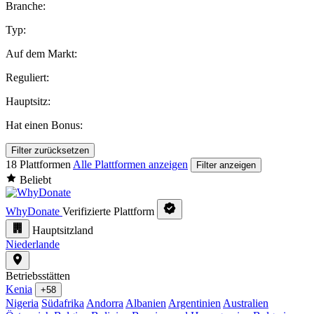
Branche:
Typ:
Auf dem Markt:
Reguliert:
Hauptsitz:
Hat einen Bonus:
Filter zurücksetzen
18 Plattformen
Alle Plattformen anzeigen
Filter anzeigen
Beliebt
WhyDonate
Verifizierte Plattform
Hauptsitzland
Niederlande
Betriebsstätten
Kenia
+58
Nigeria
Südafrika
Andorra
Albanien
Argentinien
Australien