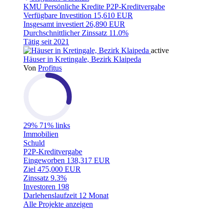
KMU
Persönliche Kredite
P2P-Kreditvergabe
Verfügbare Investition
15,610 EUR
Insgesamt investiert
26,890 EUR
Durchschnittlicher Zinssatz
11.0%
Tätig seit
2021
active
Häuser in Kretingale, Bezirk Klaipeda
Von
Profitus
29%
71% links
Immobilien
Schuld
P2P-Kreditvergabe
Eingeworben
138,317 EUR
Ziel
475,000 EUR
Zinssatz
9.3%
Investoren
198
Darlehenslaufzeit
12 Monat
Alle Projekte anzeigen