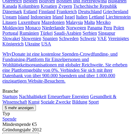
Österreich
Belgien
Bolivien
Bosnien und Herzegowina
Bulgarien
Kanada
Kolumbien
Kroatien
Zypern
Tschechische Republik
Dänemark
Estland
Finnland
Frankreich
Deutschland
Griechenland
Ungarn
Island
Indonesien
Irland
Israel
Italien
Lettland
Liechtenstein
Litauen
Luxemburg
Mazedonien
Malaysia
Malta
Mexiko
Moldawien
Monaco
Niederlande
Norwegen
Panama
Peru
Polen
Portugal
Rumänien
Türkei
Saudi-Arabien
Serbien
Singapur
Slowakei
Slowenien
Spanien
Schweden
Schweiz
VAE
Vereinigtes
Königreich
Ukraine
USA
WhyDonate ist eine kostenlose Spenden-Crowdfunding- und
Fundraising-Plattform für Einzelpersonen und
Wohltätigkeitsorganisationen mit globaler Reichweite. Sie erheben
eine Plattformgebühr von 0%. Verbinden Sie sich mit ihrer
Datenbank von über 900.000 Spendern und über 1.000.000
einzigartigen Website-Besuchern.
Branche
Startups
Nachhaltigkeit
Erneuerbare Energien
Gesundheit &
Wissenschaft
Kunst
Soziale Zwecke
Bildung
Sport
5 mehr anzeigen
Typ
Spende
Mindestspende
€5
Gründungsjahr
2012