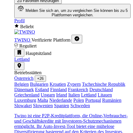
Zu Favoriten hinzufügen
Melden Sie sich an, um zu vergleichen
Sie können bis zu 5
Plattformen vergleichen.
Profil
Beliebt
TWINO
Verifizierte Plattform
Reguliert
Hauptsitzland
Lettland
Betriebsstätten
Österreich
+26
Belgien
Bulgarien
Kroatien
Zypern
Tschechische Republik
Dänemark
Estland
Finnland
Frankreich
Deutschland
Griechenland
Ungarn
Irland
Italien
Lettland
Litauen
Luxemburg
Malta
Niederlande
Polen
Portugal
Rumänien
Slowakei
Slowenien
Spanien
Schweden
Twino ist eine P2P-Kreditplattform, die Online-Verbraucher-
und Geschäftskredite mit Investoren-Schutzmechanismen
ermöglicht. Ihr Auto-Invest-Tool bietet eine mühelose
Diversifizierung basierend auf den Kriterien des Investors.