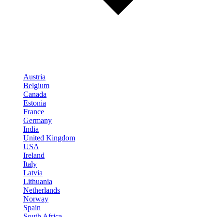
Austria
Belgium
Canada
Estonia
France
Germany
India
United Kingdom
USA
Ireland
Italy
Latvia
Lithuania
Netherlands
Norway
Spain
South Africa