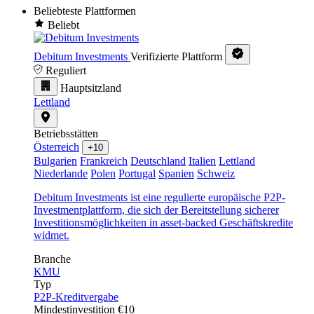
Beliebteste Plattformen
Beliebt
Debitum Investments
Verifizierte Plattform
Reguliert
Hauptsitzland
Lettland
Betriebsstätten
Österreich
+10
Bulgarien
Frankreich
Deutschland
Italien
Lettland
Niederlande
Polen
Portugal
Spanien
Schweiz
Debitum Investments ist eine regulierte europäische P2P-
Investmentplattform, die sich der Bereitstellung sicherer
Investitionsmöglichkeiten in asset-backed Geschäftskredite
widmet.
Branche
KMU
Typ
P2P-Kreditvergabe
Mindestinvestition
€10