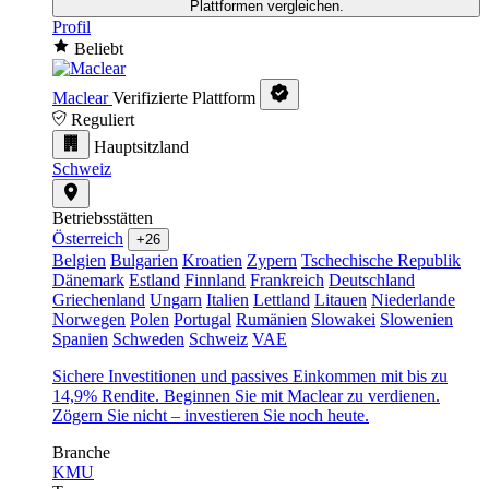
Plattformen vergleichen.
Profil
Beliebt
Maclear
Verifizierte Plattform
Reguliert
Hauptsitzland
Schweiz
Betriebsstätten
Österreich
+26
Belgien
Bulgarien
Kroatien
Zypern
Tschechische Republik
Dänemark
Estland
Finnland
Frankreich
Deutschland
Griechenland
Ungarn
Italien
Lettland
Litauen
Niederlande
Norwegen
Polen
Portugal
Rumänien
Slowakei
Slowenien
Spanien
Schweden
Schweiz
VAE
Sichere Investitionen und passives Einkommen mit bis zu
14,9% Rendite. Beginnen Sie mit Maclear zu verdienen.
Zögern Sie nicht – investieren Sie noch heute.
Branche
KMU