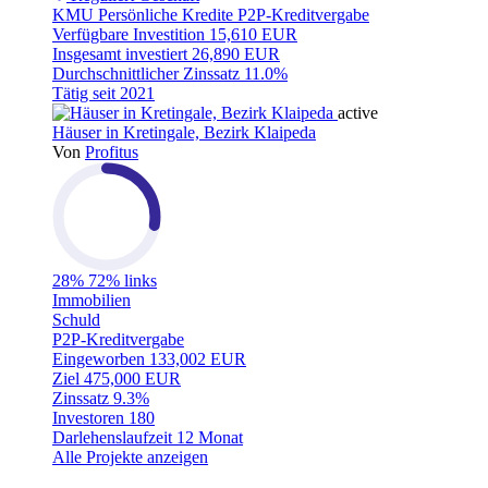
KMU
Persönliche Kredite
P2P-Kreditvergabe
Verfügbare Investition
15,610 EUR
Insgesamt investiert
26,890 EUR
Durchschnittlicher Zinssatz
11.0%
Tätig seit
2021
active
Häuser in Kretingale, Bezirk Klaipeda
Von
Profitus
28%
72% links
Immobilien
Schuld
P2P-Kreditvergabe
Eingeworben
133,002 EUR
Ziel
475,000 EUR
Zinssatz
9.3%
Investoren
180
Darlehenslaufzeit
12 Monat
Alle Projekte anzeigen