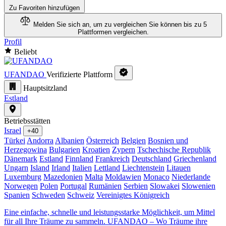
Zu Favoriten hinzufügen
Melden Sie sich an, um zu vergleichen
Sie können bis zu 5
Plattformen vergleichen.
Profil
Beliebt
UFANDAO
Verifizierte Plattform
Hauptsitzland
Estland
Betriebsstätten
Israel
+40
Türkei
Andorra
Albanien
Österreich
Belgien
Bosnien und
Herzegowina
Bulgarien
Kroatien
Zypern
Tschechische Republik
Dänemark
Estland
Finnland
Frankreich
Deutschland
Griechenland
Ungarn
Island
Irland
Italien
Lettland
Liechtenstein
Litauen
Luxemburg
Mazedonien
Malta
Moldawien
Monaco
Niederlande
Norwegen
Polen
Portugal
Rumänien
Serbien
Slowakei
Slowenien
Spanien
Schweden
Schweiz
Vereinigtes Königreich
Eine einfache, schnelle und leistungsstarke Möglichkeit, um Mittel
für all Ihre Träume zu sammeln. UFANDAO – Wo Träume ihre