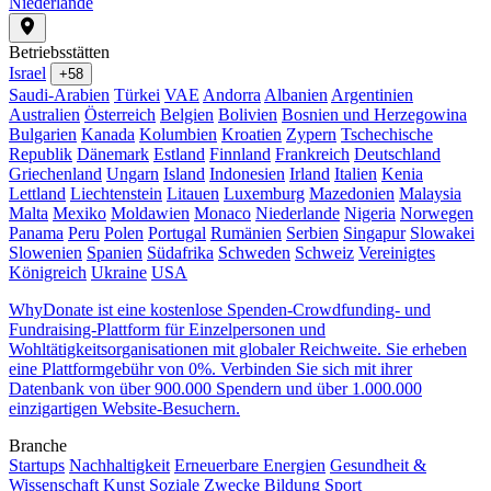
Niederlande
Betriebsstätten
Israel
+58
Saudi-Arabien
Türkei
VAE
Andorra
Albanien
Argentinien
Australien
Österreich
Belgien
Bolivien
Bosnien und Herzegowina
Bulgarien
Kanada
Kolumbien
Kroatien
Zypern
Tschechische
Republik
Dänemark
Estland
Finnland
Frankreich
Deutschland
Griechenland
Ungarn
Island
Indonesien
Irland
Italien
Kenia
Lettland
Liechtenstein
Litauen
Luxemburg
Mazedonien
Malaysia
Malta
Mexiko
Moldawien
Monaco
Niederlande
Nigeria
Norwegen
Panama
Peru
Polen
Portugal
Rumänien
Serbien
Singapur
Slowakei
Slowenien
Spanien
Südafrika
Schweden
Schweiz
Vereinigtes
Königreich
Ukraine
USA
WhyDonate ist eine kostenlose Spenden-Crowdfunding- und
Fundraising-Plattform für Einzelpersonen und
Wohltätigkeitsorganisationen mit globaler Reichweite. Sie erheben
eine Plattformgebühr von 0%. Verbinden Sie sich mit ihrer
Datenbank von über 900.000 Spendern und über 1.000.000
einzigartigen Website-Besuchern.
Branche
Startups
Nachhaltigkeit
Erneuerbare Energien
Gesundheit &
Wissenschaft
Kunst
Soziale Zwecke
Bildung
Sport