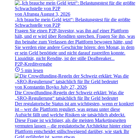
von Afranga
August 3, 2026
„Ich brauche mein Geld jetzt“: Belastungstest für die größte
Schwachstelle von P2P
Fragen Sie einen P2P-Investor, was ihn auf einer Plattform
hält, und er wird über Renditen sprechen. Fragen Sie ihn, was
ihn beinahe zum Verlassen der Plattform bewogen hätte, und
Sie werden eine andere Geschichte hören: den Monat, in dem
er sein Geld benötigte und nicht darauf zugreifen konnte.
Liquidität, nicht Rendite, ist der stille Dealbreaker...
P2P-Kreditvergabe
5 min lesen
von Konstantin Boyko
July 27, 2026
Die Crowdfunding-Regeln der Schweiz erklärt: Was die
„SRO-Regulierung“ tatsächlich für Ihr Geld bedeutet
Der regulatorische Status ist am wichtigsten, wenn er konkret
ist – wer die Plattform reguliert, was genau unter diese
Aufsicht fällt und welche Risiken sie tatsächlich abdeckt.
Diese Frage ist wichtiger, als die meisten Marketingseiten
vermuten lassen – die regulatorische Architektur hinter einer
Plattform entscheidet stillschweigend darüber, wie stark Ihr
Geld gefährdet ist, wenn etwas...