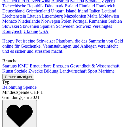
Bosnien und Herzegowina
Bulgarien
Kanada
Kroatien
Zypern
Tschechische Republik
Dänemark
Estland
Finnland
Frankreich
Deutschland
Griechenland
Ungarn
Island
Irland
Italien
Lettland
Liechtenstein
Litauen
Luxemburg
Mazedonien
Malta
Moldawien
Monaco
Niederlande
Norwegen
Polen
Portugal
Rumänien
Serbien
Slowakei
Slowenien
Spanien
Schweden
Schweiz
Vereinigtes
Königreich
Ukraine
USA
Happy Pot ist eine Schweizer Plattform, die das Sammeln von Geld
online für Geschenke, Veranstaltungen und Anliegen vereinfacht
und es sicher und stressfrei macht!
Branche
Startups
KMU
Erneuerbare Energien
Gesundheit & Wissenschaft
Kunst
Soziale Zwecke
Bildung
Landwirtschaft
Sport
Maritime
7 mehr anzeigen
Typ
Belohnung
Spende
Mindestspende
CHF 1
Gründungsjahr
2021