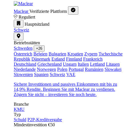
Maclear
Verifizierte Plattform
Reguliert
Hauptsitzland
Schweiz
Betriebsstätten
Schweden
+26
Österreich
Belgien
Bulgarien
Kroatien
Zypern
Tschechische
Republik
Dänemark
Estland
Finnland
Frankreich
Deutschland
Griechenland
Ungarn
Italien
Lettland
Litauen
Niederlande
Norwegen
Polen
Portugal
Rumänien
Slowakei
Slowenien
Spanien
Schweiz
VAE
Sichere Investitionen und passives Einkommen mit bis zu
14,9% Rendite. Beginnen Sie mit Maclear zu verdienen.
Zögern Sie nicht – investieren Sie noch heute.
Branche
KMU
Typ
Schuld
P2P-Kreditvergabe
Mindestinvestition
€50