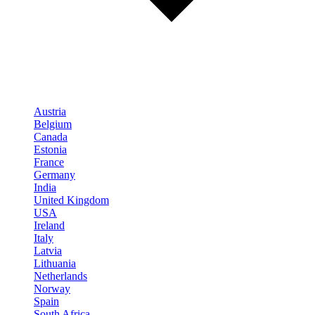
Austria
Belgium
Canada
Estonia
France
Germany
India
United Kingdom
USA
Ireland
Italy
Latvia
Lithuania
Netherlands
Norway
Spain
South Africa