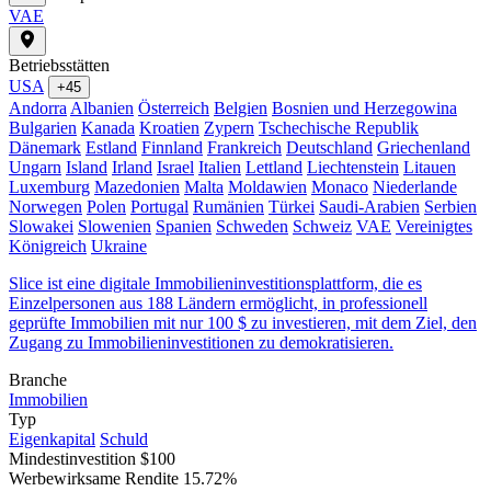
VAE
Betriebsstätten
USA
+45
Andorra
Albanien
Österreich
Belgien
Bosnien und Herzegowina
Bulgarien
Kanada
Kroatien
Zypern
Tschechische Republik
Dänemark
Estland
Finnland
Frankreich
Deutschland
Griechenland
Ungarn
Island
Irland
Israel
Italien
Lettland
Liechtenstein
Litauen
Luxemburg
Mazedonien
Malta
Moldawien
Monaco
Niederlande
Norwegen
Polen
Portugal
Rumänien
Türkei
Saudi-Arabien
Serbien
Slowakei
Slowenien
Spanien
Schweden
Schweiz
VAE
Vereinigtes
Königreich
Ukraine
Slice ist eine digitale Immobilieninvestitionsplattform, die es
Einzelpersonen aus 188 Ländern ermöglicht, in professionell
geprüfte Immobilien mit nur 100 $ zu investieren, mit dem Ziel, den
Zugang zu Immobilieninvestitionen zu demokratisieren.
Branche
Immobilien
Typ
Eigenkapital
Schuld
Mindestinvestition
$100
Werbewirksame Rendite
15.72%