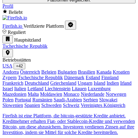
Plattformen vergleichen.
Profil
Beliebt
Firefish.io
Verifizierte Plattform
Reguliert
Hauptsitzland
Tschechische Republik
Betriebsstätten
USA
+42
Andorra
Österreich
Belgien
Bulgarien
Brasilien
Kanada
Kroatien
Zypern
Tschechische Republik
Dänemark
Estland
Finnland
Frankreich
Deutschland
Griechenland
Ungarn
Island
Indien
Irland
Israel
Italien
Lettland
Liechtenstein
Litauen
Luxemburg
Mazedonien
Malta
Moldawien
Monaco
Niederlande
Norwegen
Polen
Portugal
Rumänien
Saudi-Arabien
Serbien
Slowakei
Slowenien
Spanien
Schweden
Schweiz
Vereinigtes Königreich
Firefish ist eine Plattform, die bitcoin-gestützte Kredite anbietet.
Kreditnehmer erhalten Fiat- oder Stablecoin-Kredite und verwenden
Bitcoin, um diese abzusichern. Investoren verdienen Zinsen auf ihre
Investition, indem sie Mittel für solche Kredite bereitstellen.