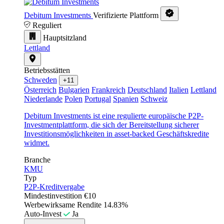
Debitum Investments
Verifizierte Plattform
Reguliert
Hauptsitzland
Lettland
Betriebsstätten
Schweden
+11
Österreich
Bulgarien
Frankreich
Deutschland
Italien
Lettland
Niederlande
Polen
Portugal
Spanien
Schweiz
Debitum Investments ist eine regulierte europäische P2P-
Investmentplattform, die sich der Bereitstellung sicherer
Investitionsmöglichkeiten in asset-backed Geschäftskredite
widmet.
Branche
KMU
Typ
P2P-Kreditvergabe
Mindestinvestition
€10
Werbewirksame Rendite
14.83%
Auto-Invest
Ja