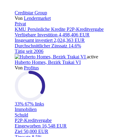
Creditstar Group
Von
Lendermarket
Privat
KMU
Persönliche Kredite
P2P-Kreditvergabe
Verfügbare Investition
4,498,406 EUR
Insgesamt investiert
2,024,363 EUR
Durchschnittlicher Zinssatz
14.6%
Tätig seit
2006
active
Huberto Homes, Bezirk Trakai VI
Von
Profitus
33%
67% links
Immobilien
Schuld
P2P-Kreditvergabe
Eingeworben
16,548 EUR
Ziel
50,000 EUR
Zinssatz
8.5%