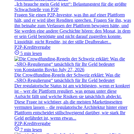
„Ich brauche mein Geld jetzt“: Belastungstest für die größte
Schwachstelle von P2P
Fragen Sie einen P2P-Investor, was ihn auf einer Plattform
hält, und er wird über Renditen sprechen. Fragen Sie ihn, was
ihn beinahe zum Verlassen der Plattform bewogen hätte, und
Sie werden eine andere Geschichte hören: den Monat, in dem
er sein Geld benötigte und nicht darauf zugreifen konnte.
Liquidität, nicht Rendite, ist der stille Dealbreaker...
P2P-Kreditvergabe
5 min lesen
von Konstantin Boyko
July 27, 2026
Die Crowdfunding-Regeln der Schweiz erklärt: Was die
„SRO-Regulierung“ tatsächlich für Ihr Geld bedeutet
Der regulatorische Status ist am wichtigsten, wenn er konkret
ist – wer die Plattform reguliert, was genau unter diese
Aufsicht fällt und welche Risiken sie tatsächlich abdeckt.
Diese Frage ist wichtiger, als die meisten Marketingseiten
vermuten lassen – die regulatorische Architektur hinter einer
Plattform entscheidet stillschweigend darüber, wie stark Ihr
Geld gefährdet ist, wenn etwas...
P2P-Kreditvergabe
7 min lesen