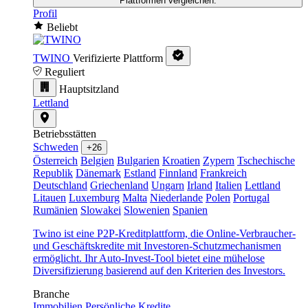
Plattformen vergleichen.
Profil
Beliebt
TWINO
Verifizierte Plattform
Reguliert
Hauptsitzland
Lettland
Betriebsstätten
Schweden
+26
Österreich
Belgien
Bulgarien
Kroatien
Zypern
Tschechische
Republik
Dänemark
Estland
Finnland
Frankreich
Deutschland
Griechenland
Ungarn
Irland
Italien
Lettland
Litauen
Luxemburg
Malta
Niederlande
Polen
Portugal
Rumänien
Slowakei
Slowenien
Spanien
Twino ist eine P2P-Kreditplattform, die Online-Verbraucher-
und Geschäftskredite mit Investoren-Schutzmechanismen
ermöglicht. Ihr Auto-Invest-Tool bietet eine mühelose
Diversifizierung basierend auf den Kriterien des Investors.
Branche
Immobilien
Persönliche Kredite