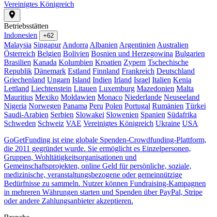
Vereinigtes Königreich
Betriebsstätten
Indonesien
+62
Malaysia
Singapur
Andorra
Albanien
Argentinien
Australien
Österreich
Belgien
Bolivien
Bosnien und Herzegowina
Bulgarien
Brasilien
Kanada
Kolumbien
Kroatien
Zypern
Tschechische
Republik
Dänemark
Estland
Finnland
Frankreich
Deutschland
Griechenland
Ungarn
Island
Indien
Irland
Israel
Italien
Kenia
Lettland
Liechtenstein
Litauen
Luxemburg
Mazedonien
Malta
Mauritius
Mexiko
Moldawien
Monaco
Niederlande
Neuseeland
Nigeria
Norwegen
Panama
Peru
Polen
Portugal
Rumänien
Türkei
Saudi-Arabien
Serbien
Slowakei
Slowenien
Spanien
Südafrika
Schweden
Schweiz
VAE
Vereinigtes Königreich
Ukraine
USA
GoGetFunding ist eine globale Spenden-Crowdfunding-Plattform,
die 2011 gegründet wurde. Sie ermöglicht es Einzelpersonen,
Gruppen, Wohltätigkeitsorganisationen und
Gemeinschaftsprojekten, online Geld für persönliche, soziale,
medizinische, veranstaltungsbezogene oder gemeinnützige
Bedürfnisse zu sammeln. Nutzer können Fundraising-Kampagnen
in mehreren Währungen starten und Spenden über PayPal, Stripe
oder andere Zahlungsanbieter akzeptieren.