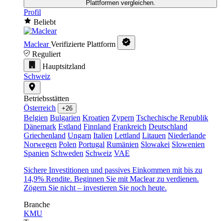
Plattformen vergleichen.
Profil
Beliebt
Maclear
Verifizierte Plattform
Reguliert
Hauptsitzland
Schweiz
Betriebsstätten
Österreich
+26
Belgien
Bulgarien
Kroatien
Zypern
Tschechische Republik
Dänemark
Estland
Finnland
Frankreich
Deutschland
Griechenland
Ungarn
Italien
Lettland
Litauen
Niederlande
Norwegen
Polen
Portugal
Rumänien
Slowakei
Slowenien
Spanien
Schweden
Schweiz
VAE
Sichere Investitionen und passives Einkommen mit bis zu
14,9% Rendite. Beginnen Sie mit Maclear zu verdienen.
Zögern Sie nicht – investieren Sie noch heute.
Branche
KMU