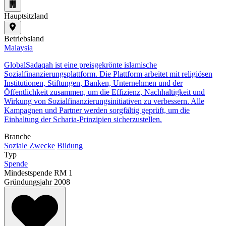
Hauptsitzland
Betriebsland
Malaysia
GlobalSadaqah ist eine preisgekrönte islamische
Sozialfinanzierungsplattform. Die Plattform arbeitet mit religiösen
Institutionen, Stiftungen, Banken, Unternehmen und der
Öffentlichkeit zusammen, um die Effizienz, Nachhaltigkeit und
Wirkung von Sozialfinanzierungsinitiativen zu verbessern. Alle
Kampagnen und Partner werden sorgfältig geprüft, um die
Einhaltung der Scharia-Prinzipien sicherzustellen.
Branche
Soziale Zwecke
Bildung
Typ
Spende
Mindestspende
RM 1
Gründungsjahr
2008