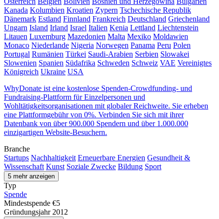
Österreich
Belgien
Bolivien
Bosnien und Herzegowina
Bulgarien
Kanada
Kolumbien
Kroatien
Zypern
Tschechische Republik
Dänemark
Estland
Finnland
Frankreich
Deutschland
Griechenland
Ungarn
Island
Irland
Israel
Italien
Kenia
Lettland
Liechtenstein
Litauen
Luxemburg
Mazedonien
Malta
Mexiko
Moldawien
Monaco
Niederlande
Nigeria
Norwegen
Panama
Peru
Polen
Portugal
Rumänien
Türkei
Saudi-Arabien
Serbien
Slowakei
Slowenien
Spanien
Südafrika
Schweden
Schweiz
VAE
Vereinigtes
Königreich
Ukraine
USA
WhyDonate ist eine kostenlose Spenden-Crowdfunding- und
Fundraising-Plattform für Einzelpersonen und
Wohltätigkeitsorganisationen mit globaler Reichweite. Sie erheben
eine Plattformgebühr von 0%. Verbinden Sie sich mit ihrer
Datenbank von über 900.000 Spendern und über 1.000.000
einzigartigen Website-Besuchern.
Branche
Startups
Nachhaltigkeit
Erneuerbare Energien
Gesundheit &
Wissenschaft
Kunst
Soziale Zwecke
Bildung
Sport
5 mehr anzeigen
Typ
Spende
Mindestspende
€5
Gründungsjahr
2012