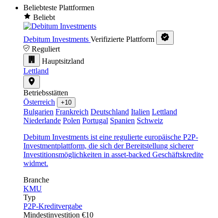
Beliebteste Plattformen
Beliebt
Debitum Investments
Verifizierte Plattform
Reguliert
Hauptsitzland
Lettland
Betriebsstätten
Österreich
+10
Bulgarien
Frankreich
Deutschland
Italien
Lettland
Niederlande
Polen
Portugal
Spanien
Schweiz
Debitum Investments ist eine regulierte europäische P2P-
Investmentplattform, die sich der Bereitstellung sicherer
Investitionsmöglichkeiten in asset-backed Geschäftskredite
widmet.
Branche
KMU
Typ
P2P-Kreditvergabe
Mindestinvestition
€10