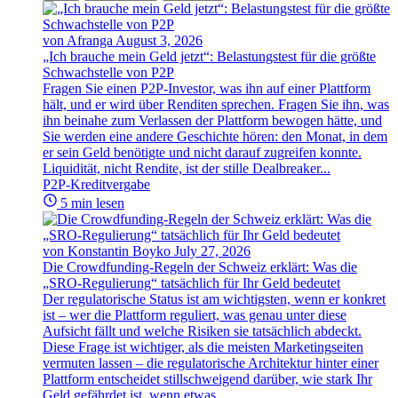
von Afranga
August 3, 2026
„Ich brauche mein Geld jetzt“: Belastungstest für die größte
Schwachstelle von P2P
Fragen Sie einen P2P-Investor, was ihn auf einer Plattform
hält, und er wird über Renditen sprechen. Fragen Sie ihn, was
ihn beinahe zum Verlassen der Plattform bewogen hätte, und
Sie werden eine andere Geschichte hören: den Monat, in dem
er sein Geld benötigte und nicht darauf zugreifen konnte.
Liquidität, nicht Rendite, ist der stille Dealbreaker...
P2P-Kreditvergabe
5 min lesen
von Konstantin Boyko
July 27, 2026
Die Crowdfunding-Regeln der Schweiz erklärt: Was die
„SRO-Regulierung“ tatsächlich für Ihr Geld bedeutet
Der regulatorische Status ist am wichtigsten, wenn er konkret
ist – wer die Plattform reguliert, was genau unter diese
Aufsicht fällt und welche Risiken sie tatsächlich abdeckt.
Diese Frage ist wichtiger, als die meisten Marketingseiten
vermuten lassen – die regulatorische Architektur hinter einer
Plattform entscheidet stillschweigend darüber, wie stark Ihr
Geld gefährdet ist, wenn etwas...