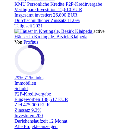
KMU
Persönliche Kredite
P2P-Kreditvergabe
Verfügbare Investition
15,610 EUR
Insgesamt investiert
26,890 EUR
Durchschnittlicher Zinssatz
11.0%
Tätig seit
2021
active
Häuser in Kretingale, Bezirk Klaipeda
Von
Profitus
29%
71% links
Immobilien
Schuld
P2P-Kreditvergabe
Eingeworben
138,517 EUR
Ziel
475,000 EUR
Zinssatz
9.3%
Investoren
200
Darlehenslaufzeit
12 Monat
Alle Projekte anzeigen