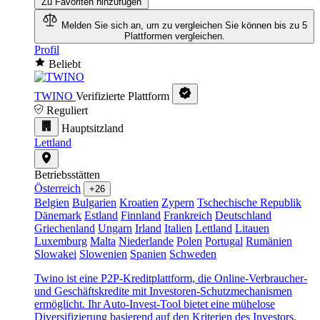
Zu Favoriten hinzufügen
Melden Sie sich an, um zu vergleichen
Sie können bis zu 5
Plattformen vergleichen.
Profil
Beliebt
TWINO
Verifizierte Plattform
Reguliert
Hauptsitzland
Lettland
Betriebsstätten
Österreich
+26
Belgien
Bulgarien
Kroatien
Zypern
Tschechische Republik
Dänemark
Estland
Finnland
Frankreich
Deutschland
Griechenland
Ungarn
Irland
Italien
Lettland
Litauen
Luxemburg
Malta
Niederlande
Polen
Portugal
Rumänien
Slowakei
Slowenien
Spanien
Schweden
Twino ist eine P2P-Kreditplattform, die Online-Verbraucher-
und Geschäftskredite mit Investoren-Schutzmechanismen
ermöglicht. Ihr Auto-Invest-Tool bietet eine mühelose
Diversifizierung basierend auf den Kriterien des Investors.