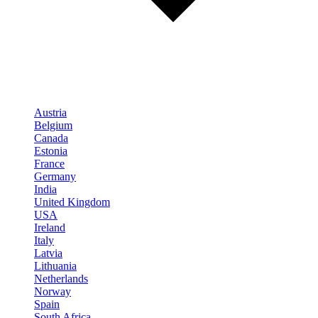
Austria
Belgium
Canada
Estonia
France
Germany
India
United Kingdom
USA
Ireland
Italy
Latvia
Lithuania
Netherlands
Norway
Spain
South Africa