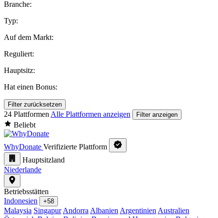
Branche:
Typ:
Auf dem Markt:
Reguliert:
Hauptsitz:
Hat einen Bonus:
Filter zurücksetzen
24 Plattformen
Alle Plattformen anzeigen
Filter anzeigen
Beliebt
WhyDonate
Verifizierte Plattform
Hauptsitzland
Niederlande
Betriebsstätten
Indonesien
+58
Malaysia
Singapur
Andorra
Albanien
Argentinien
Australien