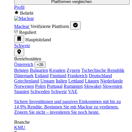
Plattformen vergleichen.
Profil
Beliebt
Maclear
Verifizierte Plattform
Reguliert
Hauptsitzland
Schweiz
Betriebsstätten
Österreich
+26
Belgien
Bulgarien
Kroatien
Zypern
Tschechische Republik
Dänemark
Estland
Finnland
Frankreich
Deutschland
Griechenland
Ungarn
Italien
Lettland
Litauen
Niederlande
Norwegen
Polen
Portugal
Rumänien
Slowakei
Slowenien
Spanien
Schweden
Schweiz
VAE
Sichere Investitionen und passives Einkommen mit bis zu
14,9% Rendite. Beginnen Sie mit Maclear zu verdienen.
Zögern Sie nicht – investieren Sie noch heute.
Branche
KMU