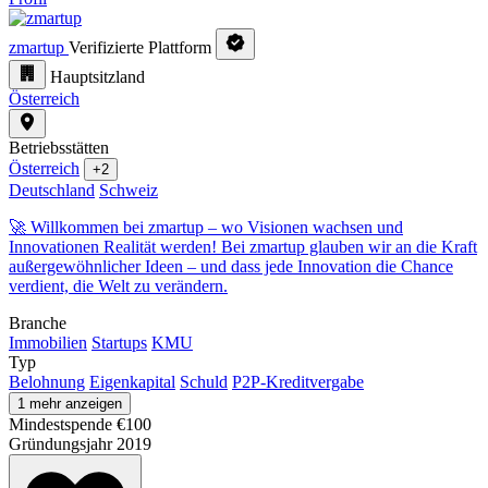
zmartup
Verifizierte Plattform
Hauptsitzland
Österreich
Betriebsstätten
Österreich
+2
Deutschland
Schweiz
🚀 Willkommen bei zmartup – wo Visionen wachsen und
Innovationen Realität werden! Bei zmartup glauben wir an die Kraft
außergewöhnlicher Ideen – und dass jede Innovation die Chance
verdient, die Welt zu verändern.
Branche
Immobilien
Startups
KMU
Typ
Belohnung
Eigenkapital
Schuld
P2P-Kreditvergabe
1 mehr anzeigen
Mindestspende
€100
Gründungsjahr
2019