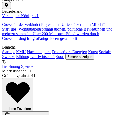
Betriebsland
Vereinigtes Königreich
Crowdfunder verbindet Projekte mit Unterstützern, um Mittel für
Start-ups, Wohltätigkeitsorganisationen, politische Bewegungen und
mehr zu sammeln. Über 200 Millionen Pfund wurden durch
Crowdfunding für großartige Ideen gesammelt.
Branche
Startups
KMU
Nachhaltigkeit
Erneuerbare Energien
Kunst
Soziale
Zwecke
Bildung
Landwirtschaft
Sport
6 mehr anzeigen
Typ
Belohnung
Spende
Mindestspende
£1
Gründungsjahr
2011
In Ihren Favoriten