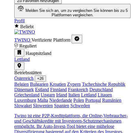
Zu Favoriten hinzufügen
Melden Sie sich an, um zu vergleichen
Sie können bis zu 5
Plattformen vergleichen.
Profil
Beliebt
TWINO
Verifizierte Plattform
Reguliert
Hauptsitzland
Lettland
Betriebsstätten
Österreich
+26
Belgien
Bulgarien
Kroatien
Zypern
Tschechische Republik
Dänemark
Estland
Finnland
Frankreich
Deutschland
Griechenland
Ungarn
Irland
Italien
Lettland
Litauen
Luxemburg
Malta
Niederlande
Polen
Portugal
Rumänien
Slowakei
Slowenien
Spanien
Schweden
Twino ist eine P2P-Kreditplattform, die Online-Verbraucher-
und Geschäftskredite mit Investoren-Schutzmechanismen
ermöglicht. Ihr Auto-Invest-Tool bietet eine mühelose
Diversifizierung basierend auf den Kriterien des Investors.