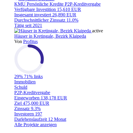
KMU
Persönliche Kredite
P2P-Kreditvergabe
Verfügbare Investition
15,610 EUR
Insgesamt investiert
26,890 EUR
Durchschnittlicher Zinssatz
11.0%
Tätig seit
2021
active
Häuser in Kretingale, Bezirk Klaipeda
Von
Profitus
29%
71% links
Immobilien
Schuld
P2P-Kreditvergabe
Eingeworben
138,178 EUR
Ziel
475,000 EUR
Zinssatz
9.3%
Investoren
197
Darlehenslaufzeit
12 Monat
Alle Projekte anzeigen