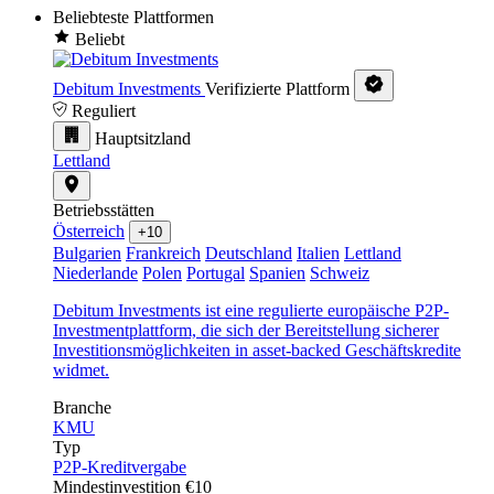
Beliebteste Plattformen
Beliebt
Debitum Investments
Verifizierte Plattform
Reguliert
Hauptsitzland
Lettland
Betriebsstätten
Österreich
+10
Bulgarien
Frankreich
Deutschland
Italien
Lettland
Niederlande
Polen
Portugal
Spanien
Schweiz
Debitum Investments ist eine regulierte europäische P2P-
Investmentplattform, die sich der Bereitstellung sicherer
Investitionsmöglichkeiten in asset-backed Geschäftskredite
widmet.
Branche
KMU
Typ
P2P-Kreditvergabe
Mindestinvestition
€10