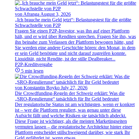
von Afranga
August 3, 2026
„Ich brauche mein Geld jetzt“: Belastungstest für die größte
Schwachstelle von P2P
Fragen Sie einen P2P-Investor, was ihn auf einer Plattform
hält, und er wird über Renditen sprechen. Fragen Sie ihn, was
ihn beinahe zum Verlassen der Plattform bewogen hätte, und
Sie werden eine andere Geschichte hören: den Monat, in dem
er sein Geld benötigte und nicht darauf zugreifen konnte.
Liquidität, nicht Rendite, ist der stille Dealbreaker...
P2P-Kreditvergabe
5 min lesen
von Konstantin Boyko
July 27, 2026
Die Crowdfunding-Regeln der Schweiz erklärt: Was die
„SRO-Regulierung“ tatsächlich für Ihr Geld bedeutet
Der regulatorische Status ist am wichtigsten, wenn er konkret
ist – wer die Plattform reguliert, was genau unter diese
Aufsicht fällt und welche Risiken sie tatsächlich abdeckt.
Diese Frage ist wichtiger, als die meisten Marketingseiten
vermuten lassen – die regulatorische Architektur hinter einer
Plattform entscheidet stillschweigend darüber, wie stark Ihr
Geld gefährdet ist, wenn etwas...