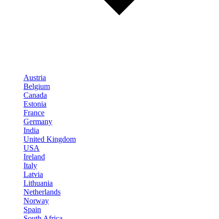
Austria
Belgium
Canada
Estonia
France
Germany
India
United Kingdom
USA
Ireland
Italy
Latvia
Lithuania
Netherlands
Norway
Spain
South Africa