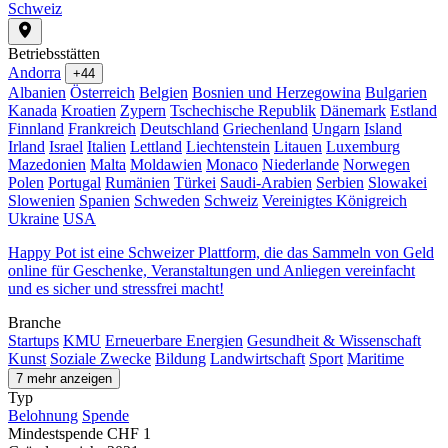
Schweiz
Betriebsstätten
Andorra
+44
Albanien
Österreich
Belgien
Bosnien und Herzegowina
Bulgarien
Kanada
Kroatien
Zypern
Tschechische Republik
Dänemark
Estland
Finnland
Frankreich
Deutschland
Griechenland
Ungarn
Island
Irland
Israel
Italien
Lettland
Liechtenstein
Litauen
Luxemburg
Mazedonien
Malta
Moldawien
Monaco
Niederlande
Norwegen
Polen
Portugal
Rumänien
Türkei
Saudi-Arabien
Serbien
Slowakei
Slowenien
Spanien
Schweden
Schweiz
Vereinigtes Königreich
Ukraine
USA
Happy Pot ist eine Schweizer Plattform, die das Sammeln von Geld
online für Geschenke, Veranstaltungen und Anliegen vereinfacht
und es sicher und stressfrei macht!
Branche
Startups
KMU
Erneuerbare Energien
Gesundheit & Wissenschaft
Kunst
Soziale Zwecke
Bildung
Landwirtschaft
Sport
Maritime
7 mehr anzeigen
Typ
Belohnung
Spende
Mindestspende
CHF 1