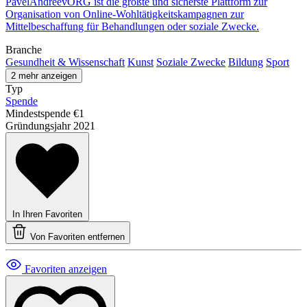
PavelAndreevORG ist die größte und sicherste Plattform zur
Organisation von Online-Wohltätigkeitskampagnen zur
Mittelbeschaffung für Behandlungen oder soziale Zwecke.
Branche
Gesundheit & Wissenschaft
Kunst
Soziale Zwecke
Bildung
Sport
2 mehr anzeigen
Typ
Spende
Mindestspende
€1
Gründungsjahr
2021
In Ihren Favoriten
Von Favoriten entfernen
Favoriten anzeigen