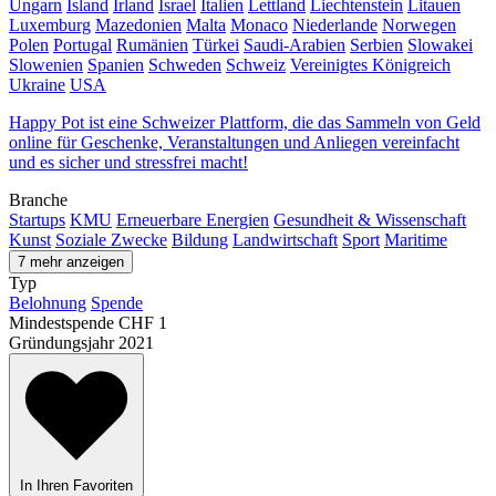
Ungarn
Island
Irland
Israel
Italien
Lettland
Liechtenstein
Litauen
Luxemburg
Mazedonien
Malta
Monaco
Niederlande
Norwegen
Polen
Portugal
Rumänien
Türkei
Saudi-Arabien
Serbien
Slowakei
Slowenien
Spanien
Schweden
Schweiz
Vereinigtes Königreich
Ukraine
USA
Happy Pot ist eine Schweizer Plattform, die das Sammeln von Geld
online für Geschenke, Veranstaltungen und Anliegen vereinfacht
und es sicher und stressfrei macht!
Branche
Startups
KMU
Erneuerbare Energien
Gesundheit & Wissenschaft
Kunst
Soziale Zwecke
Bildung
Landwirtschaft
Sport
Maritime
7 mehr anzeigen
Typ
Belohnung
Spende
Mindestspende
CHF 1
Gründungsjahr
2021
In Ihren Favoriten