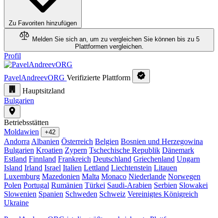
Zu Favoriten hinzufügen
Melden Sie sich an, um zu vergleichen
Sie können bis zu 5
Plattformen vergleichen.
Profil
PavelAndreevORG
Verifizierte Plattform
Hauptsitzland
Bulgarien
Betriebsstätten
Moldawien
+42
Andorra
Albanien
Österreich
Belgien
Bosnien und Herzegowina
Bulgarien
Kroatien
Zypern
Tschechische Republik
Dänemark
Estland
Finnland
Frankreich
Deutschland
Griechenland
Ungarn
Island
Irland
Israel
Italien
Lettland
Liechtenstein
Litauen
Luxemburg
Mazedonien
Malta
Monaco
Niederlande
Norwegen
Polen
Portugal
Rumänien
Türkei
Saudi-Arabien
Serbien
Slowakei
Slowenien
Spanien
Schweden
Schweiz
Vereinigtes Königreich
Ukraine