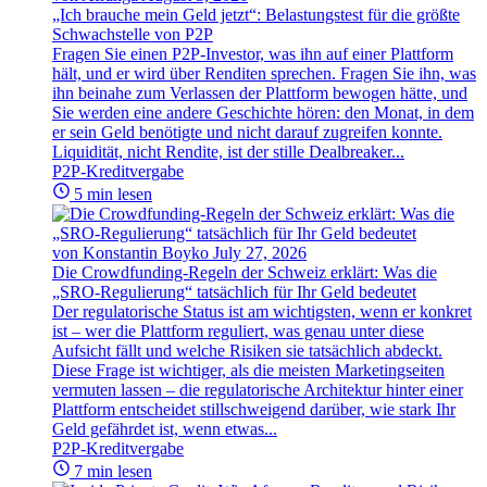
„Ich brauche mein Geld jetzt“: Belastungstest für die größte
Schwachstelle von P2P
Fragen Sie einen P2P-Investor, was ihn auf einer Plattform
hält, und er wird über Renditen sprechen. Fragen Sie ihn, was
ihn beinahe zum Verlassen der Plattform bewogen hätte, und
Sie werden eine andere Geschichte hören: den Monat, in dem
er sein Geld benötigte und nicht darauf zugreifen konnte.
Liquidität, nicht Rendite, ist der stille Dealbreaker...
P2P-Kreditvergabe
5 min lesen
von Konstantin Boyko
July 27, 2026
Die Crowdfunding-Regeln der Schweiz erklärt: Was die
„SRO-Regulierung“ tatsächlich für Ihr Geld bedeutet
Der regulatorische Status ist am wichtigsten, wenn er konkret
ist – wer die Plattform reguliert, was genau unter diese
Aufsicht fällt und welche Risiken sie tatsächlich abdeckt.
Diese Frage ist wichtiger, als die meisten Marketingseiten
vermuten lassen – die regulatorische Architektur hinter einer
Plattform entscheidet stillschweigend darüber, wie stark Ihr
Geld gefährdet ist, wenn etwas...
P2P-Kreditvergabe
7 min lesen