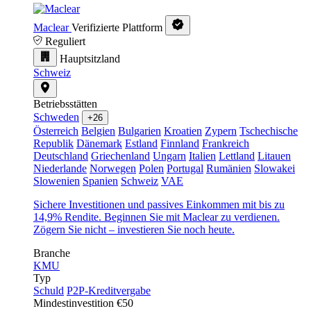
Maclear
Verifizierte Plattform
Reguliert
Hauptsitzland
Schweiz
Betriebsstätten
Schweden
+26
Österreich
Belgien
Bulgarien
Kroatien
Zypern
Tschechische
Republik
Dänemark
Estland
Finnland
Frankreich
Deutschland
Griechenland
Ungarn
Italien
Lettland
Litauen
Niederlande
Norwegen
Polen
Portugal
Rumänien
Slowakei
Slowenien
Spanien
Schweiz
VAE
Sichere Investitionen und passives Einkommen mit bis zu
14,9% Rendite. Beginnen Sie mit Maclear zu verdienen.
Zögern Sie nicht – investieren Sie noch heute.
Branche
KMU
Typ
Schuld
P2P-Kreditvergabe
Mindestinvestition
€50