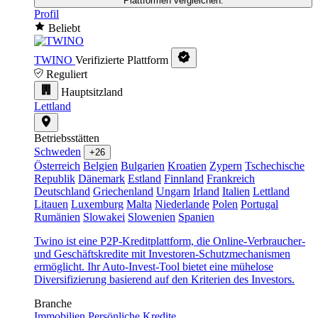
Plattformen vergleichen.
Profil
Beliebt
TWINO
Verifizierte Plattform
Reguliert
Hauptsitzland
Lettland
Betriebsstätten
Schweden
+26
Österreich
Belgien
Bulgarien
Kroatien
Zypern
Tschechische
Republik
Dänemark
Estland
Finnland
Frankreich
Deutschland
Griechenland
Ungarn
Irland
Italien
Lettland
Litauen
Luxemburg
Malta
Niederlande
Polen
Portugal
Rumänien
Slowakei
Slowenien
Spanien
Twino ist eine P2P-Kreditplattform, die Online-Verbraucher-
und Geschäftskredite mit Investoren-Schutzmechanismen
ermöglicht. Ihr Auto-Invest-Tool bietet eine mühelose
Diversifizierung basierend auf den Kriterien des Investors.
Branche
Immobilien
Persönliche Kredite