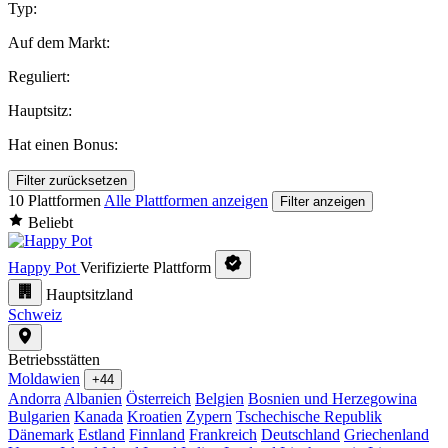
Typ:
Auf dem Markt:
Reguliert:
Hauptsitz:
Hat einen Bonus:
Filter zurücksetzen
10 Plattformen
Alle Plattformen anzeigen
Filter anzeigen
Beliebt
Happy Pot
Verifizierte Plattform
Hauptsitzland
Schweiz
Betriebsstätten
Moldawien
+44
Andorra
Albanien
Österreich
Belgien
Bosnien und Herzegowina
Bulgarien
Kanada
Kroatien
Zypern
Tschechische Republik
Dänemark
Estland
Finnland
Frankreich
Deutschland
Griechenland