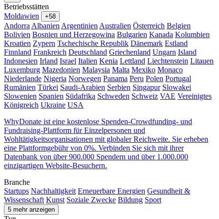
Betriebsstätten
Moldawien
+58
Andorra
Albanien
Argentinien
Australien
Österreich
Belgien
Bolivien
Bosnien und Herzegowina
Bulgarien
Kanada
Kolumbien
Kroatien
Zypern
Tschechische Republik
Dänemark
Estland
Finnland
Frankreich
Deutschland
Griechenland
Ungarn
Island
Indonesien
Irland
Israel
Italien
Kenia
Lettland
Liechtenstein
Litauen
Luxemburg
Mazedonien
Malaysia
Malta
Mexiko
Monaco
Niederlande
Nigeria
Norwegen
Panama
Peru
Polen
Portugal
Rumänien
Türkei
Saudi-Arabien
Serbien
Singapur
Slowakei
Slowenien
Spanien
Südafrika
Schweden
Schweiz
VAE
Vereinigtes
Königreich
Ukraine
USA
WhyDonate ist eine kostenlose Spenden-Crowdfunding- und
Fundraising-Plattform für Einzelpersonen und
Wohltätigkeitsorganisationen mit globaler Reichweite. Sie erheben
eine Plattformgebühr von 0%. Verbinden Sie sich mit ihrer
Datenbank von über 900.000 Spendern und über 1.000.000
einzigartigen Website-Besuchern.
Branche
Startups
Nachhaltigkeit
Erneuerbare Energien
Gesundheit &
Wissenschaft
Kunst
Soziale Zwecke
Bildung
Sport
5 mehr anzeigen
Typ