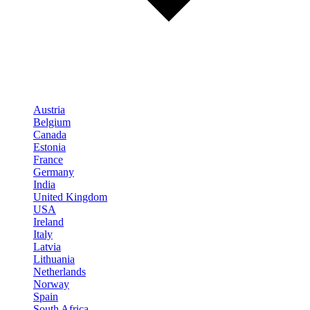
Austria
Belgium
Canada
Estonia
France
Germany
India
United Kingdom
USA
Ireland
Italy
Latvia
Lithuania
Netherlands
Norway
Spain
South Africa