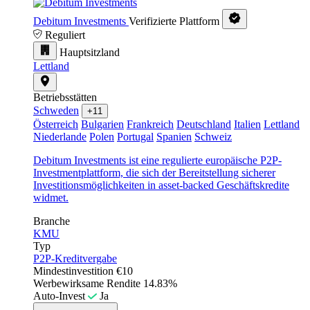
Debitum Investments
Verifizierte Plattform
Reguliert
Hauptsitzland
Lettland
Betriebsstätten
Schweden
+11
Österreich
Bulgarien
Frankreich
Deutschland
Italien
Lettland
Niederlande
Polen
Portugal
Spanien
Schweiz
Debitum Investments ist eine regulierte europäische P2P-
Investmentplattform, die sich der Bereitstellung sicherer
Investitionsmöglichkeiten in asset-backed Geschäftskredite
widmet.
Branche
KMU
Typ
P2P-Kreditvergabe
Mindestinvestition
€10
Werbewirksame Rendite
14.83%
Auto-Invest
Ja