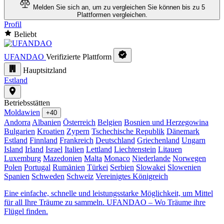
Melden Sie sich an, um zu vergleichen
Sie können bis zu 5
Plattformen vergleichen.
Profil
Beliebt
UFANDAO
Verifizierte Plattform
Hauptsitzland
Estland
Betriebsstätten
Moldawien
+40
Andorra
Albanien
Österreich
Belgien
Bosnien und Herzegowina
Bulgarien
Kroatien
Zypern
Tschechische Republik
Dänemark
Estland
Finnland
Frankreich
Deutschland
Griechenland
Ungarn
Island
Irland
Israel
Italien
Lettland
Liechtenstein
Litauen
Luxemburg
Mazedonien
Malta
Monaco
Niederlande
Norwegen
Polen
Portugal
Rumänien
Türkei
Serbien
Slowakei
Slowenien
Spanien
Schweden
Schweiz
Vereinigtes Königreich
Eine einfache, schnelle und leistungsstarke Möglichkeit, um Mittel
für all Ihre Träume zu sammeln. UFANDAO – Wo Träume ihre
Flügel finden.