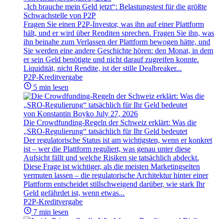
„Ich brauche mein Geld jetzt“: Belastungstest für die größte
Schwachstelle von P2P
Fragen Sie einen P2P-Investor, was ihn auf einer Plattform
hält, und er wird über Renditen sprechen. Fragen Sie ihn, was
ihn beinahe zum Verlassen der Plattform bewogen hätte, und
Sie werden eine andere Geschichte hören: den Monat, in dem
er sein Geld benötigte und nicht darauf zugreifen konnte.
Liquidität, nicht Rendite, ist der stille Dealbreaker...
P2P-Kreditvergabe
5 min lesen
von Konstantin Boyko
July 27, 2026
Die Crowdfunding-Regeln der Schweiz erklärt: Was die
„SRO-Regulierung“ tatsächlich für Ihr Geld bedeutet
Der regulatorische Status ist am wichtigsten, wenn er konkret
ist – wer die Plattform reguliert, was genau unter diese
Aufsicht fällt und welche Risiken sie tatsächlich abdeckt.
Diese Frage ist wichtiger, als die meisten Marketingseiten
vermuten lassen – die regulatorische Architektur hinter einer
Plattform entscheidet stillschweigend darüber, wie stark Ihr
Geld gefährdet ist, wenn etwas...
P2P-Kreditvergabe
7 min lesen