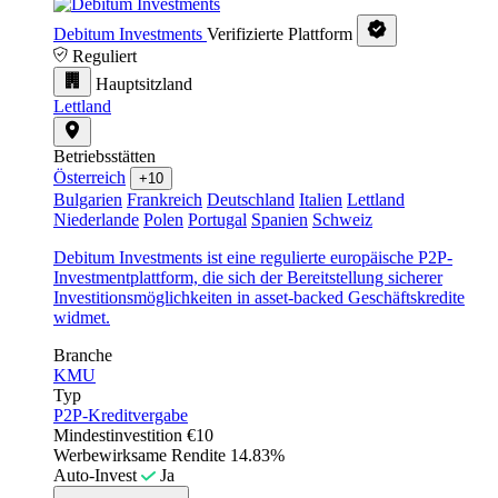
Debitum Investments
Verifizierte Plattform
Reguliert
Hauptsitzland
Lettland
Betriebsstätten
Österreich
+10
Bulgarien
Frankreich
Deutschland
Italien
Lettland
Niederlande
Polen
Portugal
Spanien
Schweiz
Debitum Investments ist eine regulierte europäische P2P-
Investmentplattform, die sich der Bereitstellung sicherer
Investitionsmöglichkeiten in asset-backed Geschäftskredite
widmet.
Branche
KMU
Typ
P2P-Kreditvergabe
Mindestinvestition
€10
Werbewirksame Rendite
14.83%
Auto-Invest
Ja