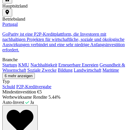
Hauptsitzland
Betriebsland
Portugal
GoParity ist eine P2P-Kreditplattform, die Investoren mit
nachhaltigen Projekten für wirtschaftliche, soziale und ökologische
Auswirkungen verbindet und eine sehr niedrige Anfangsinvestition
erfordert.
Branche
Startups
KMU
Nachhaltigkeit
Erneuerbare Energien
Gesundheit &
Wissenschaft
Soziale Zwecke
Bildung
Landwirtschaft
Maritime
6 mehr anzeigen
Typ
Schuld
P2P-Kreditvergabe
Mindestinvestition
€5
Werbewirksame Rendite
5.44%
Auto-Invest
Ja