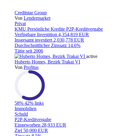
Creditstar Group
Von
Lendermarket
Privat
KMU
Persönliche Kredite
P2P-Kreditvergabe
Verfügbare Investition
4,354,819 EUR
Insgesamt investiert
2,030,778 EUR
Durchschnittlicher Zinssatz
14.6%
Tätig seit
2006
active
Huberto Homes, Bezirk Trakai VI
Von
Profitus
58%
42% links
Immobilien
Schuld
P2P-Kreditvergabe
Eingeworben
28,933 EUR
Ziel
50,000 EUR
Zinssatz
8.5%