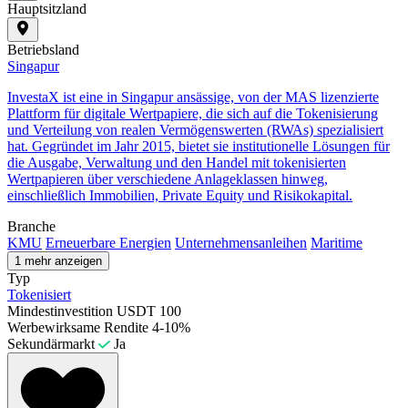
Hauptsitzland
Betriebsland
Singapur
InvestaX ist eine in Singapur ansässige, von der MAS lizenzierte
Plattform für digitale Wertpapiere, die sich auf die Tokenisierung
und Verteilung von realen Vermögenswerten (RWAs) spezialisiert
hat. Gegründet im Jahr 2015, bietet sie institutionelle Lösungen für
die Ausgabe, Verwaltung und den Handel mit tokenisierten
Wertpapieren über verschiedene Anlageklassen hinweg,
einschließlich Immobilien, Private Equity und Risikokapital.
Branche
KMU
Erneuerbare Energien
Unternehmensanleihen
Maritime
1 mehr anzeigen
Typ
Tokenisiert
Mindestinvestition
USDT 100
Werbewirksame Rendite
4-10%
Sekundärmarkt
Ja