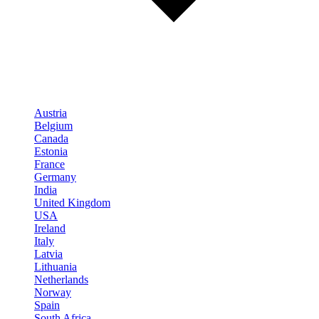
Austria
Belgium
Canada
Estonia
France
Germany
India
United Kingdom
USA
Ireland
Italy
Latvia
Lithuania
Netherlands
Norway
Spain
South Africa