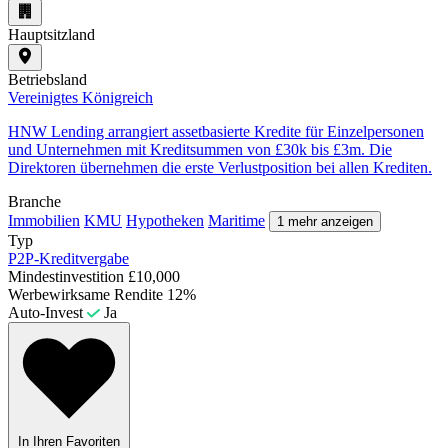
Hauptsitzland
Betriebsland
Vereinigtes Königreich
HNW Lending arrangiert assetbasierte Kredite für Einzelpersonen
und Unternehmen mit Kreditsummen von £30k bis £3m. Die
Direktoren übernehmen die erste Verlustposition bei allen Krediten.
Branche
Immobilien
KMU
Hypotheken
Maritime
1 mehr anzeigen
Typ
P2P-Kreditvergabe
Mindestinvestition
£10,000
Werbewirksame Rendite
12%
Auto-Invest
Ja
In Ihren Favoriten