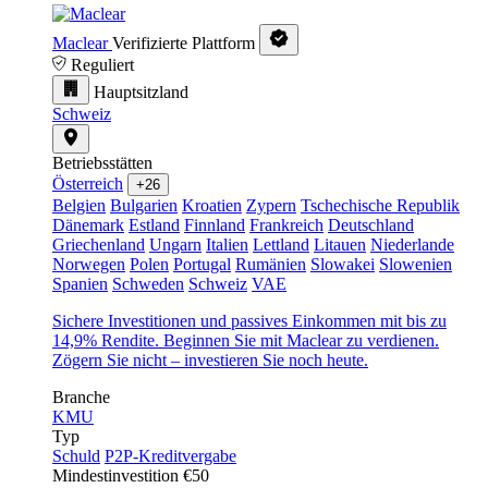
Maclear
Verifizierte Plattform
Reguliert
Hauptsitzland
Schweiz
Betriebsstätten
Österreich
+26
Belgien
Bulgarien
Kroatien
Zypern
Tschechische Republik
Dänemark
Estland
Finnland
Frankreich
Deutschland
Griechenland
Ungarn
Italien
Lettland
Litauen
Niederlande
Norwegen
Polen
Portugal
Rumänien
Slowakei
Slowenien
Spanien
Schweden
Schweiz
VAE
Sichere Investitionen und passives Einkommen mit bis zu
14,9% Rendite. Beginnen Sie mit Maclear zu verdienen.
Zögern Sie nicht – investieren Sie noch heute.
Branche
KMU
Typ
Schuld
P2P-Kreditvergabe
Mindestinvestition
€50