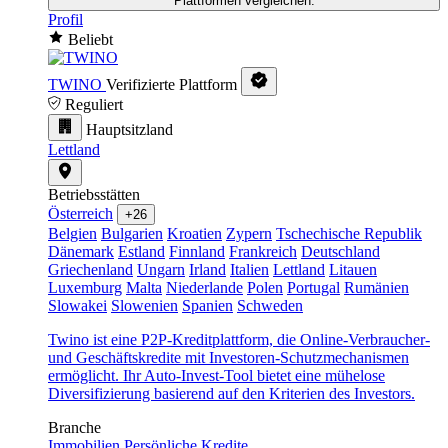
Plattformen vergleichen.
Profil
Beliebt
TWINO
Verifizierte Plattform
Reguliert
Hauptsitzland
Lettland
Betriebsstätten
Österreich
+26
Belgien
Bulgarien
Kroatien
Zypern
Tschechische Republik
Dänemark
Estland
Finnland
Frankreich
Deutschland
Griechenland
Ungarn
Irland
Italien
Lettland
Litauen
Luxemburg
Malta
Niederlande
Polen
Portugal
Rumänien
Slowakei
Slowenien
Spanien
Schweden
Twino ist eine P2P-Kreditplattform, die Online-Verbraucher-
und Geschäftskredite mit Investoren-Schutzmechanismen
ermöglicht. Ihr Auto-Invest-Tool bietet eine mühelose
Diversifizierung basierend auf den Kriterien des Investors.
Branche
Immobilien
Persönliche Kredite