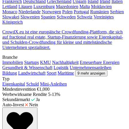
Frankreich
Deutschland
Griechenland
Ungarn
Island
Irland
Italien
Lettland
Litauen
Luxemburg
Mazedonien
Malta
Moldawien
Monaco
Niederlande
Norwegen
Polen
Portugal
Rumänien
Serbien
Slowakei
Slowenien
Spanien
Schweden
Schweiz
Vereinigtes
Königreich
CrowdX.eu ist eine europäische Crowdfunding-Plattform, die sich
auf fractional real estate, Startup-Finanzierung sowie Eigenkapital-
und Schulden-Crowdfunding für kleine und mittelständische
Unternehmen spezialisiert.
Branche
Immobilien
Startups
KMU
Nachhaltigkeit
Erneuerbare Energien
Gesundheit & Wissenschaft
Logistik
Unternehmensanleihen
Bildung
Landwirtschaft
Sport
Maritime
9 mehr anzeigen
Typ
Eigenkapital
Schuld
Mini-Anleihen
Mindestinvestition
€1,000
Werbewirksame Rendite
5-13%
Sekundärmarkt
Ja
Auto-Invest
Nein