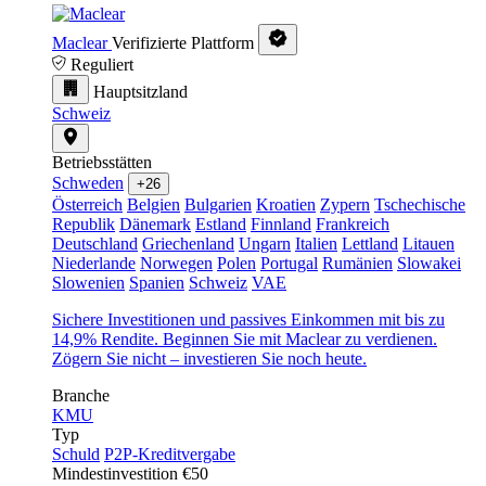
Maclear
Verifizierte Plattform
Reguliert
Hauptsitzland
Schweiz
Betriebsstätten
Schweden
+26
Österreich
Belgien
Bulgarien
Kroatien
Zypern
Tschechische
Republik
Dänemark
Estland
Finnland
Frankreich
Deutschland
Griechenland
Ungarn
Italien
Lettland
Litauen
Niederlande
Norwegen
Polen
Portugal
Rumänien
Slowakei
Slowenien
Spanien
Schweiz
VAE
Sichere Investitionen und passives Einkommen mit bis zu
14,9% Rendite. Beginnen Sie mit Maclear zu verdienen.
Zögern Sie nicht – investieren Sie noch heute.
Branche
KMU
Typ
Schuld
P2P-Kreditvergabe
Mindestinvestition
€50