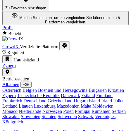
Zu Favoriten hinzufügen
Melden Sie sich an, um zu vergleichen
Sie können bis zu 5
Plattformen vergleichen.
Profil
Beliebt
CrowdX
Verifizierte Plattform
Reguliert
Hauptsitzland
Zypern
Betriebsstätten
Albanien
+36
Österreich
Belgien
Bosnien und Herzegowina
Bulgarien
Kroatien
Zypern
Tschechische Republik
Dänemark
Estland
Finnland
Frankreich
Deutschland
Griechenland
Ungarn
Island
Irland
Italien
Lettland
Litauen
Luxemburg
Mazedonien
Malta
Moldawien
Monaco
Niederlande
Norwegen
Polen
Portugal
Rumänien
Serbien
Slowakei
Slowenien
Spanien
Schweden
Schweiz
Vereinigtes
Königreich