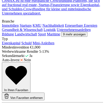
CrowdX.eu ist eine europäische Crowdfunding-Plattform, die sich
auf fractional real estate, Startup-Finanzierung sowie Eigenkapital-
und Schulden-Crowdfunding für kleine und mittelständische
Unternehmen spezialisiert.
Branche
Immobilien
Startups
KMU
Nachhaltigkeit
Erneuerbare Energien
Gesundheit & Wissenschaft
Logistik
Unternehmensanleihen
Bildung
Landwirtschaft
Sport
Maritime
9 mehr anzeigen
Typ
Eigenkapital
Schuld
Mini-Anleihen
Mindestinvestition
€1,000
Werbewirksame Rendite
5-13%
Sekundärmarkt
Ja
Auto-Invest
Nein
In Ihren Favoriten
Von Favoriten entfernen