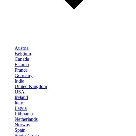
Austria
Belgium
Canada
Estonia
France
Germany
India
United Kingdom
USA
Ireland
Italy
Latvia
Lithuania
Netherlands
Norway
Spain
South Africa