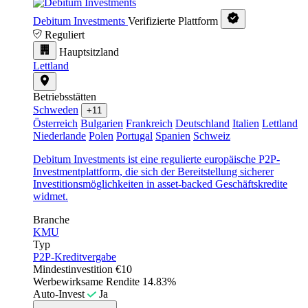
Debitum Investments
Verifizierte Plattform
Reguliert
Hauptsitzland
Lettland
Betriebsstätten
Schweden
+11
Österreich
Bulgarien
Frankreich
Deutschland
Italien
Lettland
Niederlande
Polen
Portugal
Spanien
Schweiz
Debitum Investments ist eine regulierte europäische P2P-
Investmentplattform, die sich der Bereitstellung sicherer
Investitionsmöglichkeiten in asset-backed Geschäftskredite
widmet.
Branche
KMU
Typ
P2P-Kreditvergabe
Mindestinvestition
€10
Werbewirksame Rendite
14.83%
Auto-Invest
Ja