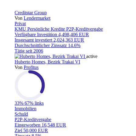
Creditstar Group
Von
Lendermarket
Privat
KMU
Persönliche Kredite
P2P-Kreditvergabe
Verfügbare Investition
4,498,406 EUR
Insgesamt investiert
2,024,363 EUR
Durchschnittlicher Zinssatz
14.6%
Tätig seit
2006
active
Huberto Homes, Bezirk Trakai VI
Von
Profitus
33%
67% links
Immobilien
Schuld
P2P-Kreditvergabe
Eingeworben
16,548 EUR
Ziel
50,000 EUR
Zinssatz
8.5%