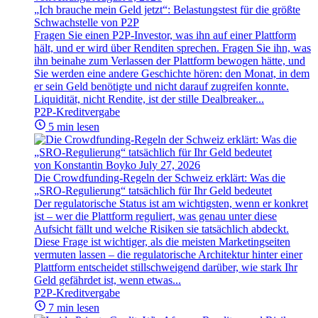
„Ich brauche mein Geld jetzt“: Belastungstest für die größte
Schwachstelle von P2P
Fragen Sie einen P2P-Investor, was ihn auf einer Plattform
hält, und er wird über Renditen sprechen. Fragen Sie ihn, was
ihn beinahe zum Verlassen der Plattform bewogen hätte, und
Sie werden eine andere Geschichte hören: den Monat, in dem
er sein Geld benötigte und nicht darauf zugreifen konnte.
Liquidität, nicht Rendite, ist der stille Dealbreaker...
P2P-Kreditvergabe
5 min lesen
von Konstantin Boyko
July 27, 2026
Die Crowdfunding-Regeln der Schweiz erklärt: Was die
„SRO-Regulierung“ tatsächlich für Ihr Geld bedeutet
Der regulatorische Status ist am wichtigsten, wenn er konkret
ist – wer die Plattform reguliert, was genau unter diese
Aufsicht fällt und welche Risiken sie tatsächlich abdeckt.
Diese Frage ist wichtiger, als die meisten Marketingseiten
vermuten lassen – die regulatorische Architektur hinter einer
Plattform entscheidet stillschweigend darüber, wie stark Ihr
Geld gefährdet ist, wenn etwas...
P2P-Kreditvergabe
7 min lesen