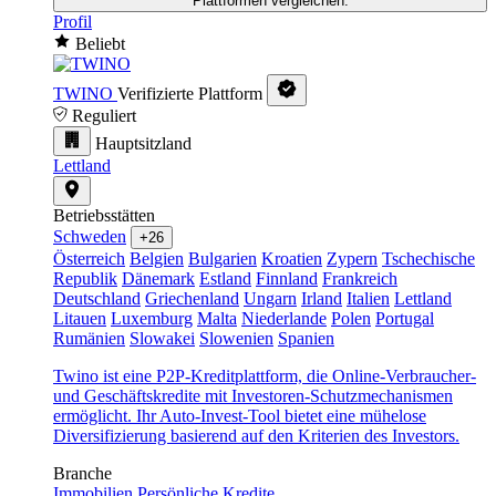
Plattformen vergleichen.
Profil
Beliebt
TWINO
Verifizierte Plattform
Reguliert
Hauptsitzland
Lettland
Betriebsstätten
Schweden
+26
Österreich
Belgien
Bulgarien
Kroatien
Zypern
Tschechische
Republik
Dänemark
Estland
Finnland
Frankreich
Deutschland
Griechenland
Ungarn
Irland
Italien
Lettland
Litauen
Luxemburg
Malta
Niederlande
Polen
Portugal
Rumänien
Slowakei
Slowenien
Spanien
Twino ist eine P2P-Kreditplattform, die Online-Verbraucher-
und Geschäftskredite mit Investoren-Schutzmechanismen
ermöglicht. Ihr Auto-Invest-Tool bietet eine mühelose
Diversifizierung basierend auf den Kriterien des Investors.
Branche
Immobilien
Persönliche Kredite