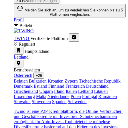
Zu Favoriten hinzufügen
Melden Sie sich an, um zu vergleichen
Sie können bis zu 5
Plattformen vergleichen.
Profil
Beliebt
TWINO
Verifizierte Plattform
Reguliert
Hauptsitzland
Lettland
Betriebsstätten
Österreich
+26
Belgien
Bulgarien
Kroatien
Zypern
Tschechische Republik
Dänemark
Estland
Finnland
Frankreich
Deutschland
Griechenland
Ungarn
Irland
Italien
Lettland
Litauen
Luxemburg
Malta
Niederlande
Polen
Portugal
Rumänien
Slowakei
Slowenien
Spanien
Schweden
Twino ist eine P2P-Kreditplattform, die Online-Verbraucher-
und Geschäftskredite mit Investoren-Schutzmechanismen
ermöglicht. Ihr Auto-Invest-Tool bietet eine mühelose
Diversifizierung basierend auf den Kriterien des Investors.