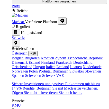
Plattformen vergleichen.
Profil
Beliebt
Maclear
Verifizierte Plattform
Reguliert
Hauptsitzland
Schweiz
Betriebsstätten
Österreich
+26
Belgien
Bulgarien
Kroatien
Zypern
Tschechische Republik
Dänemark
Estland
Finnland
Frankreich
Deutschland
Griechenland
Ungarn
Italien
Lettland
Litauen
Niederlande
Norwegen
Polen
Portugal
Rumänien
Slowakei
Slowenien
Spanien
Schweden
Schweiz
VAE
Sichere Investitionen und passives Einkommen mit bis zu
14,9% Rendite. Beginnen Sie mit Maclear zu verdienen.
Zögern Sie nicht – investieren Sie noch heute.
Branche
KMU