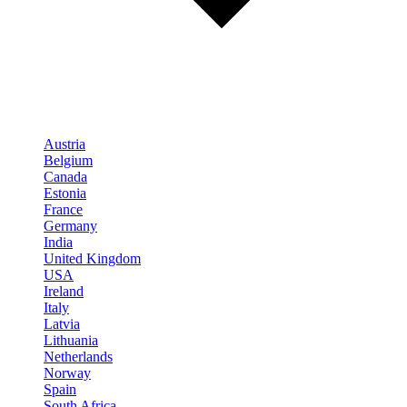
Austria
Belgium
Canada
Estonia
France
Germany
India
United Kingdom
USA
Ireland
Italy
Latvia
Lithuania
Netherlands
Norway
Spain
South Africa