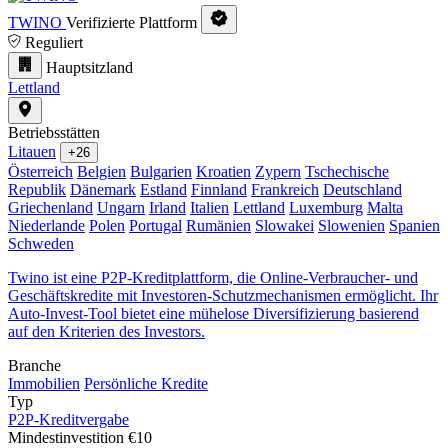
TWINO
Verifizierte Plattform
Reguliert
Hauptsitzland
Lettland
Betriebsstätten
Litauen
+26
Österreich
Belgien
Bulgarien
Kroatien
Zypern
Tschechische
Republik
Dänemark
Estland
Finnland
Frankreich
Deutschland
Griechenland
Ungarn
Irland
Italien
Lettland
Luxemburg
Malta
Niederlande
Polen
Portugal
Rumänien
Slowakei
Slowenien
Spanien
Schweden
Twino ist eine P2P-Kreditplattform, die Online-Verbraucher- und
Geschäftskredite mit Investoren-Schutzmechanismen ermöglicht. Ihr
Auto-Invest-Tool bietet eine mühelose Diversifizierung basierend
auf den Kriterien des Investors.
Branche
Immobilien
Persönliche Kredite
Typ
P2P-Kreditvergabe
Mindestinvestition
€10