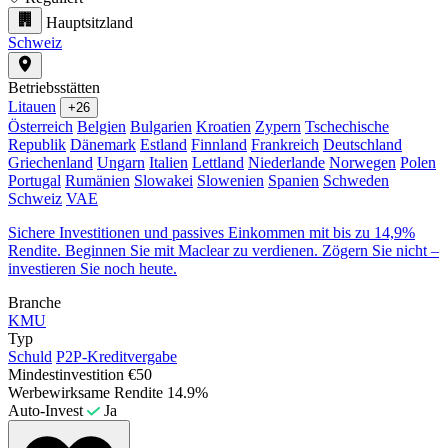
Hauptsitzland
Schweiz
Betriebsstätten
Litauen
+26
Österreich
Belgien
Bulgarien
Kroatien
Zypern
Tschechische
Republik
Dänemark
Estland
Finnland
Frankreich
Deutschland
Griechenland
Ungarn
Italien
Lettland
Niederlande
Norwegen
Polen
Portugal
Rumänien
Slowakei
Slowenien
Spanien
Schweden
Schweiz
VAE
Sichere Investitionen und passives Einkommen mit bis zu 14,9%
Rendite. Beginnen Sie mit Maclear zu verdienen. Zögern Sie nicht –
investieren Sie noch heute.
Branche
KMU
Typ
Schuld
P2P-Kreditvergabe
Mindestinvestition
€50
Werbewirksame Rendite
14.9%
Auto-Invest
Ja