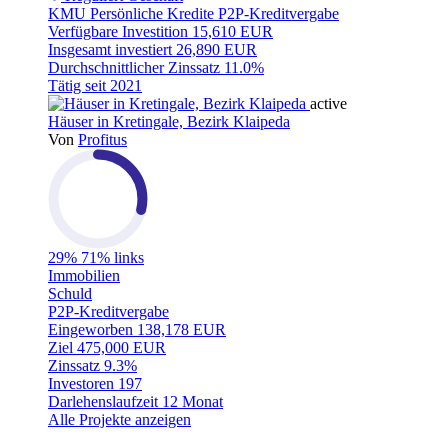
KMU
Persönliche Kredite
P2P-Kreditvergabe
Verfügbare Investition
15,610 EUR
Insgesamt investiert
26,890 EUR
Durchschnittlicher Zinssatz
11.0%
Tätig seit
2021
active
Häuser in Kretingale, Bezirk Klaipeda
Von
Profitus
29%
71% links
Immobilien
Schuld
P2P-Kreditvergabe
Eingeworben
138,178 EUR
Ziel
475,000 EUR
Zinssatz
9.3%
Investoren
197
Darlehenslaufzeit
12 Monat
Alle Projekte anzeigen