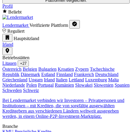
Plattformen vergleichen.
Profil
Beliebt
Lendermarket
Verifizierte Plattform
Reguliert
Hauptsitzland
Irland
Betriebsstätten
Litauen
+27
Österreich
Belgien
Bulgarien
Kroatien
Zypern
Tschechische
Republik
Dänemark
Estland
Finnland
Frankreich
Deutschland
Griechenland
Ungarn
Irland
Italien
Lettland
Luxemburg
Malta
Niederlande
Polen
Portugal
Rumänien
Slowakei
Slowenien
Spanien
Schweden
Schweiz
Bei Lendermarket verbinden wir Investoren – Privatpersonen und
Institutionen – mit Krediten, die von sorgfältig ausgewählten
Kreditgebern aus verschiedenen Ländern weltweit ausgegeben
werden, in einem Online-P2P-Investment-Marktplatz.
Branche
KMU
Persönliche Kredite