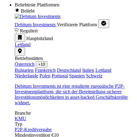
Beliebteste Plattformen
Beliebt
Debitum Investments
Verifizierte Plattform
Reguliert
Hauptsitzland
Lettland
Betriebsstätten
Österreich
+10
Bulgarien
Frankreich
Deutschland
Italien
Lettland
Niederlande
Polen
Portugal
Spanien
Schweiz
Debitum Investments ist eine regulierte europäische P2P-
Investmentplattform, die sich der Bereitstellung sicherer
Investitionsmöglichkeiten in asset-backed Geschäftskredite
widmet.
Branche
KMU
Typ
P2P-Kreditvergabe
Mindestinvestition
€10