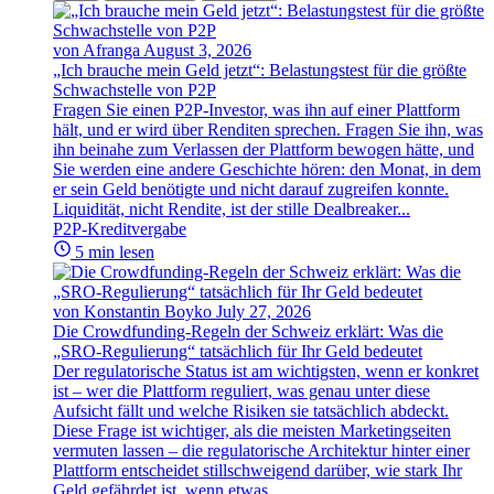
von Afranga
August 3, 2026
„Ich brauche mein Geld jetzt“: Belastungstest für die größte
Schwachstelle von P2P
Fragen Sie einen P2P-Investor, was ihn auf einer Plattform
hält, und er wird über Renditen sprechen. Fragen Sie ihn, was
ihn beinahe zum Verlassen der Plattform bewogen hätte, und
Sie werden eine andere Geschichte hören: den Monat, in dem
er sein Geld benötigte und nicht darauf zugreifen konnte.
Liquidität, nicht Rendite, ist der stille Dealbreaker...
P2P-Kreditvergabe
5 min lesen
von Konstantin Boyko
July 27, 2026
Die Crowdfunding-Regeln der Schweiz erklärt: Was die
„SRO-Regulierung“ tatsächlich für Ihr Geld bedeutet
Der regulatorische Status ist am wichtigsten, wenn er konkret
ist – wer die Plattform reguliert, was genau unter diese
Aufsicht fällt und welche Risiken sie tatsächlich abdeckt.
Diese Frage ist wichtiger, als die meisten Marketingseiten
vermuten lassen – die regulatorische Architektur hinter einer
Plattform entscheidet stillschweigend darüber, wie stark Ihr
Geld gefährdet ist, wenn etwas...