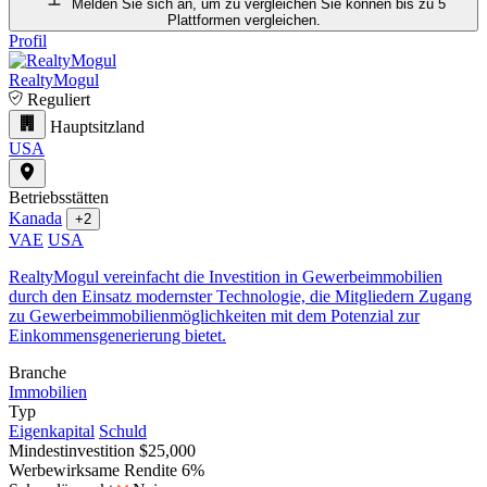
Melden Sie sich an, um zu vergleichen
Sie können bis zu 5
Plattformen vergleichen.
Profil
RealtyMogul
Reguliert
Hauptsitzland
USA
Betriebsstätten
Kanada
+2
VAE
USA
RealtyMogul vereinfacht die Investition in Gewerbeimmobilien
durch den Einsatz modernster Technologie, die Mitgliedern Zugang
zu Gewerbeimmobilienmöglichkeiten mit dem Potenzial zur
Einkommensgenerierung bietet.
Branche
Immobilien
Typ
Eigenkapital
Schuld
Mindestinvestition
$25,000
Werbewirksame Rendite
6%