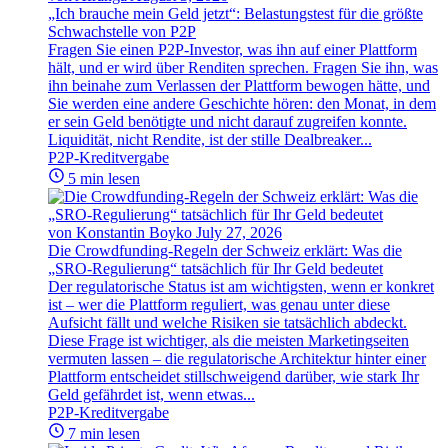
„Ich brauche mein Geld jetzt“: Belastungstest für die größte
Schwachstelle von P2P
Fragen Sie einen P2P-Investor, was ihn auf einer Plattform
hält, und er wird über Renditen sprechen. Fragen Sie ihn, was
ihn beinahe zum Verlassen der Plattform bewogen hätte, und
Sie werden eine andere Geschichte hören: den Monat, in dem
er sein Geld benötigte und nicht darauf zugreifen konnte.
Liquidität, nicht Rendite, ist der stille Dealbreaker...
P2P-Kreditvergabe
5 min lesen
von Konstantin Boyko
July 27, 2026
Die Crowdfunding-Regeln der Schweiz erklärt: Was die
„SRO-Regulierung“ tatsächlich für Ihr Geld bedeutet
Der regulatorische Status ist am wichtigsten, wenn er konkret
ist – wer die Plattform reguliert, was genau unter diese
Aufsicht fällt und welche Risiken sie tatsächlich abdeckt.
Diese Frage ist wichtiger, als die meisten Marketingseiten
vermuten lassen – die regulatorische Architektur hinter einer
Plattform entscheidet stillschweigend darüber, wie stark Ihr
Geld gefährdet ist, wenn etwas...
P2P-Kreditvergabe
7 min lesen