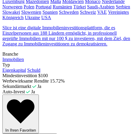
Luxemburg
Mazedonien
Malta
Moldawien
Monaco
Niederlande
Norwegen
Polen
Portugal
Rumänien
Türkei
Saudi-Arabien
Serbien
Slowakei
Slowenien
Spanien
Schweden
Schweiz
VAE
Vereinigtes
Königreich
Ukraine
USA
Slice ist eine digitale Immobilieninvestitionsplattform, die es
Einzelpersonen aus 188 Ländern ermöglicht, in professionell
geprüfte Immobilien mit nur 100 $ zu investieren, mit dem Ziel, den
Zugang zu Immobilieninvestitionen zu demokratisieren.
Branche
Immobilien
Typ
Eigenkapital
Schuld
Mindestinvestition
$100
Werbewirksame Rendite
15.72%
Sekundärmarkt
Ja
Auto-Invest
Ja
In Ihren Favoriten