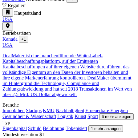
Reguliert
Hauptsitzland
USA
Betriebsstätten
Kanada
+1
USA
DealMaker ist eine branchenführende White-Label-
Kapitalbeschaffungsplattform, auf der Emittenten
Kapitalbeschaffungen auf ihrer eigenen Website durchführen, das
vollständige Eigentum an den Daten der Investoren behalten und
ihre eigene Markenerfahrung kontrollieren. DealMaker übernimmt
im Hintergrund die Technologie, Compliance und
Zahlungsabwicklung und hat seit 2018 Transaktionen im Wert von
über 2,5 Mrd. US-Dollar abgewickelt.
Branche
Immobilien
Startups
KMU
Nachhaltigkeit
Erneuerbare Energien
Gesundheit & Wissenschaft
Logistik
Kunst
Sport
6 mehr anzeigen
Typ
Eigenkapital
Schuld
Belohnung
Tokenisiert
1 mehr anzeigen
Mindestinvestition
$1