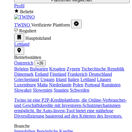
Plattformen vergleichen.
Profil
Beliebt
TWINO
Verifizierte Plattform
Reguliert
Hauptsitzland
Lettland
Betriebsstätten
Österreich
+26
Belgien
Bulgarien
Kroatien
Zypern
Tschechische Republik
Dänemark
Estland
Finnland
Frankreich
Deutschland
Griechenland
Ungarn
Irland
Italien
Lettland
Litauen
Luxemburg
Malta
Niederlande
Polen
Portugal
Rumänien
Slowakei
Slowenien
Spanien
Schweden
Twino ist eine P2P-Kreditplattform, die Online-Verbraucher-
und Geschäftskredite mit Investoren-Schutzmechanismen
ermöglicht. Ihr Auto-Invest-Tool bietet eine mühelose
Diversifizierung basierend auf den Kriterien des Investors.
Branche
Immobilien
Persönliche Kredite