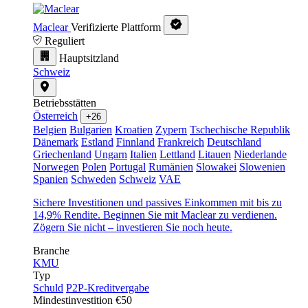
Maclear
Verifizierte Plattform
Reguliert
Hauptsitzland
Schweiz
Betriebsstätten
Österreich
+26
Belgien
Bulgarien
Kroatien
Zypern
Tschechische Republik
Dänemark
Estland
Finnland
Frankreich
Deutschland
Griechenland
Ungarn
Italien
Lettland
Litauen
Niederlande
Norwegen
Polen
Portugal
Rumänien
Slowakei
Slowenien
Spanien
Schweden
Schweiz
VAE
Sichere Investitionen und passives Einkommen mit bis zu
14,9% Rendite. Beginnen Sie mit Maclear zu verdienen.
Zögern Sie nicht – investieren Sie noch heute.
Branche
KMU
Typ
Schuld
P2P-Kreditvergabe
Mindestinvestition
€50