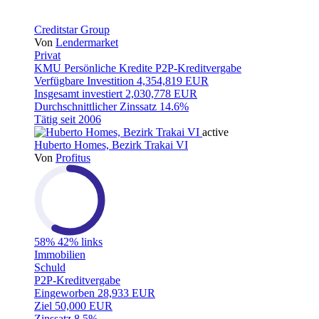
Creditstar Group
Von
Lendermarket
Privat
KMU
Persönliche Kredite
P2P-Kreditvergabe
Verfügbare Investition
4,354,819 EUR
Insgesamt investiert
2,030,778 EUR
Durchschnittlicher Zinssatz
14.6%
Tätig seit
2006
active
Huberto Homes, Bezirk Trakai VI
Von
Profitus
58%
42% links
Immobilien
Schuld
P2P-Kreditvergabe
Eingeworben
28,933 EUR
Ziel
50,000 EUR
Zinssatz
8.5%