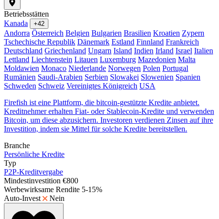
Betriebsstätten
Kanada
+42
Andorra
Österreich
Belgien
Bulgarien
Brasilien
Kroatien
Zypern
Tschechische Republik
Dänemark
Estland
Finnland
Frankreich
Deutschland
Griechenland
Ungarn
Island
Indien
Irland
Israel
Italien
Lettland
Liechtenstein
Litauen
Luxemburg
Mazedonien
Malta
Moldawien
Monaco
Niederlande
Norwegen
Polen
Portugal
Rumänien
Saudi-Arabien
Serbien
Slowakei
Slowenien
Spanien
Schweden
Schweiz
Vereinigtes Königreich
USA
Firefish ist eine Plattform, die bitcoin-gestützte Kredite anbietet.
Kreditnehmer erhalten Fiat- oder Stablecoin-Kredite und verwenden
Bitcoin, um diese abzusichern. Investoren verdienen Zinsen auf ihre
Investition, indem sie Mittel für solche Kredite bereitstellen.
Branche
Persönliche Kredite
Typ
P2P-Kreditvergabe
Mindestinvestition
€800
Werbewirksame Rendite
5-15%
Auto-Invest
Nein