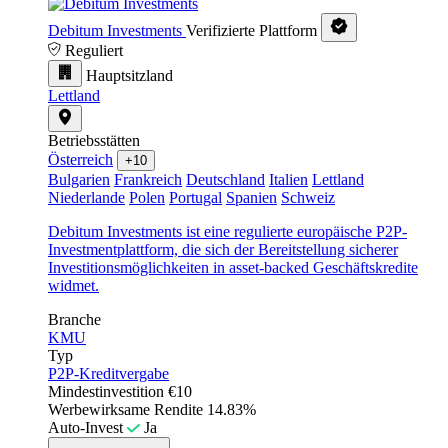
Debitum Investments
Verifizierte Plattform
Reguliert
Hauptsitzland
Lettland
Betriebsstätten
Österreich
+10
Bulgarien
Frankreich
Deutschland
Italien
Lettland
Niederlande
Polen
Portugal
Spanien
Schweiz
Debitum Investments ist eine regulierte europäische P2P-
Investmentplattform, die sich der Bereitstellung sicherer
Investitionsmöglichkeiten in asset-backed Geschäftskredite
widmet.
Branche
KMU
Typ
P2P-Kreditvergabe
Mindestinvestition
€10
Werbewirksame Rendite
14.83%
Auto-Invest
Ja