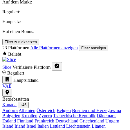
Auf dem Markt:
Reguliert:
Hauptsitz:
Hat einen Bonus:
Filter zurücksetzen
23 Plattformen
Alle Plattformen anzeigen
Filter anzeigen
Beliebt
Slice
Verifizierte Plattform
Reguliert
Hauptsitzland
VAE
Betriebsstätten
Kanada
+45
Andorra
Albanien
Österreich
Belgien
Bosnien und Herzegowina
Bulgarien
Kroatien
Zypern
Tschechische Republik
Dänemark
Estland
Finnland
Frankreich
Deutschland
Griechenland
Ungarn
Island
Irland
Israel
Italien
Lettland
Liechtenstein
Litauen