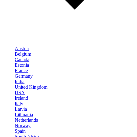
Austria
Belgium
Canada
Estonia
France
Germany
India
United Kingdom
USA
Ireland
Italy
Latvia
Lithuania
Netherlands
Norway
Spain
South Africa