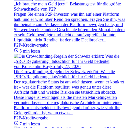
„Ich brauche mein Geld jetzt“: Belastungstest für die größte
Schwachstelle von P2P
Fragen Sie einen P2P-Investor, was ihn auf einer Plattform
hält, und er wird über Renditen sprechen. Fragen Sie ihn, was
ihn beinahe zum Verlassen der Plattform bewogen hätte, und
Sie werden eine andere Geschichte hören: den Monat, in dem
er sein Geld benötigte und nicht darauf zugreifen konnte.
Liquidität, nicht Rendite, ist der stille Dealbreaker...
P2P-Kreditvergabe
5 min lesen
von Konstantin Boyko
July 27, 2026
Die Crowdfunding-Regeln der Schweiz erklärt: Was die
„SRO-Regulierung“ tatsächlich für Ihr Geld bedeutet
Der regulatorische Status ist am wichtigsten, wenn er konkret
ist – wer die Plattform reguliert, was genau unter diese
Aufsicht fällt und welche Risiken sie tatsächlich abdeckt.
Diese Frage ist wichtiger, als die meisten Marketingseiten
vermuten lassen – die regulatorische Architektur hinter einer
Plattform entscheidet stillschweigend darüber, wie stark Ihr
Geld gefährdet ist, wenn etwas...
P2P-Kreditvergabe
7 min lesen