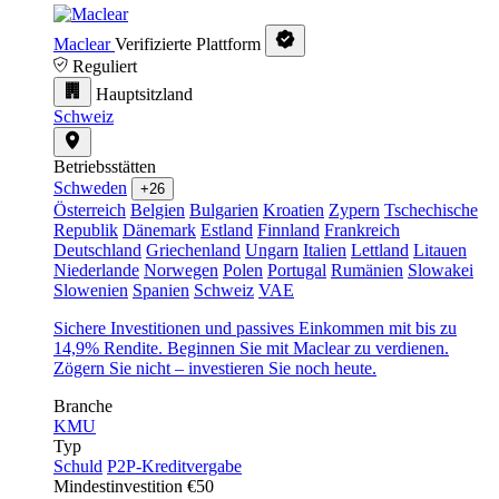
Maclear
Verifizierte Plattform
Reguliert
Hauptsitzland
Schweiz
Betriebsstätten
Schweden
+26
Österreich
Belgien
Bulgarien
Kroatien
Zypern
Tschechische
Republik
Dänemark
Estland
Finnland
Frankreich
Deutschland
Griechenland
Ungarn
Italien
Lettland
Litauen
Niederlande
Norwegen
Polen
Portugal
Rumänien
Slowakei
Slowenien
Spanien
Schweiz
VAE
Sichere Investitionen und passives Einkommen mit bis zu
14,9% Rendite. Beginnen Sie mit Maclear zu verdienen.
Zögern Sie nicht – investieren Sie noch heute.
Branche
KMU
Typ
Schuld
P2P-Kreditvergabe
Mindestinvestition
€50