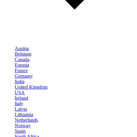
Austria
Belgium
Canada
Estonia
France
Germany
India
United Kingdom
USA
Ireland
Italy
Latvia
Lithuania
Netherlands
Norway
Spain
South Africa