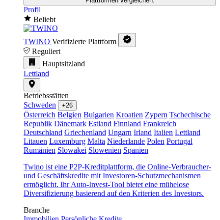
Plattformen vergleichen.
Profil
Beliebt
TWINO
Verifizierte Plattform
Reguliert
Hauptsitzland
Lettland
Betriebsstätten
Schweden
+26
Österreich
Belgien
Bulgarien
Kroatien
Zypern
Tschechische
Republik
Dänemark
Estland
Finnland
Frankreich
Deutschland
Griechenland
Ungarn
Irland
Italien
Lettland
Litauen
Luxemburg
Malta
Niederlande
Polen
Portugal
Rumänien
Slowakei
Slowenien
Spanien
Twino ist eine P2P-Kreditplattform, die Online-Verbraucher-
und Geschäftskredite mit Investoren-Schutzmechanismen
ermöglicht. Ihr Auto-Invest-Tool bietet eine mühelose
Diversifizierung basierend auf den Kriterien des Investors.
Branche
Immobilien
Persönliche Kredite