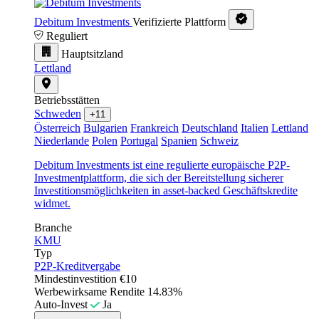
Debitum Investments
Verifizierte Plattform
Reguliert
Hauptsitzland
Lettland
Betriebsstätten
Schweden
+11
Österreich
Bulgarien
Frankreich
Deutschland
Italien
Lettland
Niederlande
Polen
Portugal
Spanien
Schweiz
Debitum Investments ist eine regulierte europäische P2P-
Investmentplattform, die sich der Bereitstellung sicherer
Investitionsmöglichkeiten in asset-backed Geschäftskredite
widmet.
Branche
KMU
Typ
P2P-Kreditvergabe
Mindestinvestition
€10
Werbewirksame Rendite
14.83%
Auto-Invest
Ja