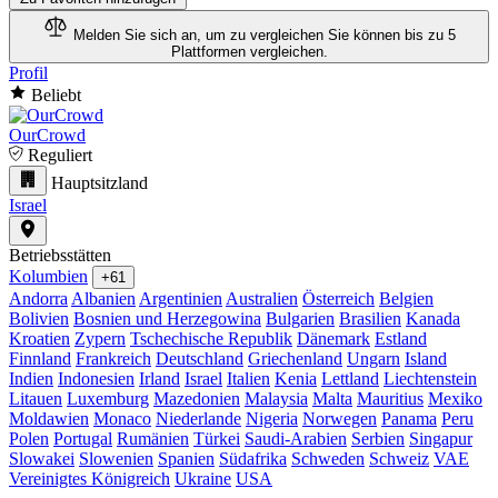
Melden Sie sich an, um zu vergleichen
Sie können bis zu 5
Plattformen vergleichen.
Profil
Beliebt
OurCrowd
Reguliert
Hauptsitzland
Israel
Betriebsstätten
Kolumbien
+61
Andorra
Albanien
Argentinien
Australien
Österreich
Belgien
Bolivien
Bosnien und Herzegowina
Bulgarien
Brasilien
Kanada
Kroatien
Zypern
Tschechische Republik
Dänemark
Estland
Finnland
Frankreich
Deutschland
Griechenland
Ungarn
Island
Indien
Indonesien
Irland
Israel
Italien
Kenia
Lettland
Liechtenstein
Litauen
Luxemburg
Mazedonien
Malaysia
Malta
Mauritius
Mexiko
Moldawien
Monaco
Niederlande
Nigeria
Norwegen
Panama
Peru
Polen
Portugal
Rumänien
Türkei
Saudi-Arabien
Serbien
Singapur
Slowakei
Slowenien
Spanien
Südafrika
Schweden
Schweiz
VAE
Vereinigtes Königreich
Ukraine
USA