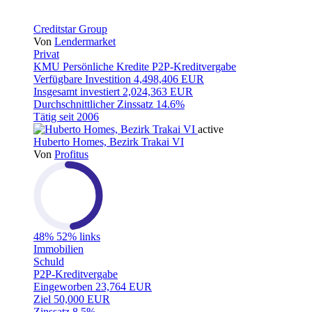
Creditstar Group
Von
Lendermarket
Privat
KMU
Persönliche Kredite
P2P-Kreditvergabe
Verfügbare Investition
4,498,406 EUR
Insgesamt investiert
2,024,363 EUR
Durchschnittlicher Zinssatz
14.6%
Tätig seit
2006
active
Huberto Homes, Bezirk Trakai VI
Von
Profitus
48%
52% links
Immobilien
Schuld
P2P-Kreditvergabe
Eingeworben
23,764 EUR
Ziel
50,000 EUR
Zinssatz
8.5%