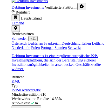
Debitum Investments
Verifizierte Plattform
Reguliert
Hauptsitzland
Lettland
Betriebsstätten
Schweden
+11
Österreich
Bulgarien
Frankreich
Deutschland
Italien
Lettland
Niederlande
Polen
Portugal
Spanien
Schweiz
Debitum Investments ist eine regulierte europäische P2P-
Investmentplattform, die sich der Bereitstellung sicherer
Investitionsmöglichkeiten in asset-backed Geschäftskredite
widmet.
Branche
KMU
Typ
P2P-Kreditvergabe
Mindestinvestition
€10
Werbewirksame Rendite
14.83%
Auto-Invest
Ja