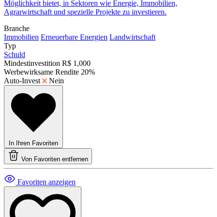
Möglichkeit bietet, in Sektoren wie Energie, Immobilien,
Agrarwirtschaft und spezielle Projekte zu investieren.
Branche
Immobilien
Erneuerbare Energien
Landwirtschaft
Typ
Schuld
Mindestinvestition
R$ 1,000
Werbewirksame Rendite
20%
Auto-Invest
Nein
In Ihren Favoriten
Von Favoriten entfernen
Favoriten anzeigen