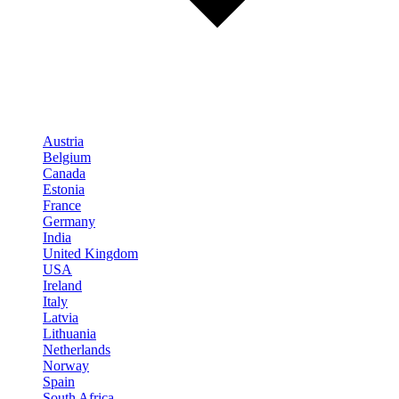
Austria
Belgium
Canada
Estonia
France
Germany
India
United Kingdom
USA
Ireland
Italy
Latvia
Lithuania
Netherlands
Norway
Spain
South Africa