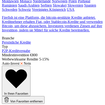
Moldawien
Monaco
Niederlande
Norwegen
Polen
Portugal
Rumänien
Saudi-Arabien
Serbien
Slowakei
Slowenien
Spanien
Schweden
Schweiz
Vereinigtes Königreich
USA
Firefish ist eine Plattform, die bitcoin-gestützte Kredite anbietet.
Kreditnehmer erhalten Fiat- oder Stablecoin-Kredite und verwenden
Bitcoin, um diese abzusichern. Investoren verdienen Zinsen auf ihre
Investition, indem sie Mittel für solche Kredite bereitstellen.
Branche
Persönliche Kredite
Typ
P2P-Kreditvergabe
Mindestinvestition
€800
Werbewirksame Rendite
5-15%
Auto-Invest
Nein
In Ihren Favoriten
Von Favoriten entfernen