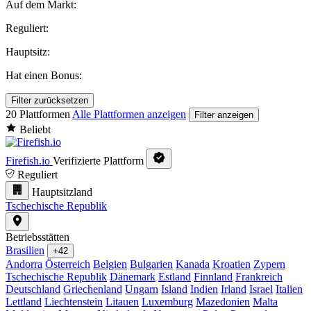
Auf dem Markt:
Reguliert:
Hauptsitz:
Hat einen Bonus:
Filter zurücksetzen
20 Plattformen
Alle Plattformen anzeigen
Filter anzeigen
Beliebt
Firefish.io
Verifizierte Plattform
Reguliert
Hauptsitzland
Tschechische Republik
Betriebsstätten
Brasilien
+42
Andorra
Österreich
Belgien
Bulgarien
Kanada
Kroatien
Zypern
Tschechische Republik
Dänemark
Estland
Finnland
Frankreich
Deutschland
Griechenland
Ungarn
Island
Indien
Irland
Israel
Italien
Lettland
Liechtenstein
Litauen
Luxemburg
Mazedonien
Malta