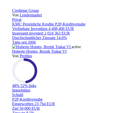
Creditstar Group
Von
Lendermarket
Privat
KMU
Persönliche Kredite
P2P-Kreditvergabe
Verfügbare Investition
4,498,406 EUR
Insgesamt investiert
2,024,363 EUR
Durchschnittlicher Zinssatz
14.6%
Tätig seit
2006
active
Huberto Homes, Bezirk Trakai VI
Von
Profitus
48%
52% links
Immobilien
Schuld
P2P-Kreditvergabe
Eingeworben
23,764 EUR
Ziel
50,000 EUR
Zinssatz
8.5%