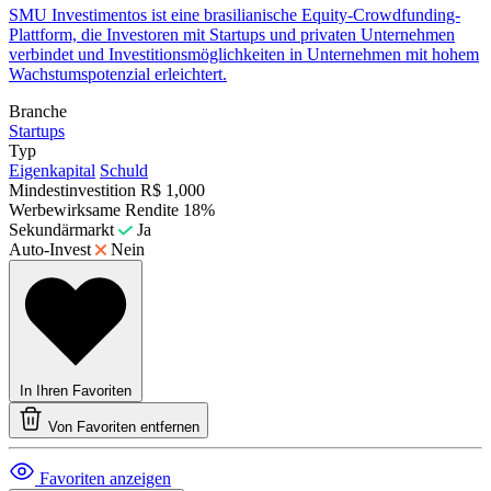
​SMU Investimentos ist eine brasilianische Equity-Crowdfunding-
Plattform, die Investoren mit Startups und privaten Unternehmen
verbindet und Investitionsmöglichkeiten in Unternehmen mit hohem
Wachstumspotenzial erleichtert.
Branche
Startups
Typ
Eigenkapital
Schuld
Mindestinvestition
R$ 1,000
Werbewirksame Rendite
18%
Sekundärmarkt
Ja
Auto-Invest
Nein
In Ihren Favoriten
Von Favoriten entfernen
Favoriten anzeigen