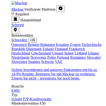
Maclear
Verifizierte Plattform
Reguliert
Hauptsitzland
Schweiz
Betriebsstätten
Schweden
+26
Österreich
Belgien
Bulgarien
Kroatien
Zypern
Tschechische
Republik
Dänemark
Estland
Finnland
Frankreich
Deutschland
Griechenland
Ungarn
Italien
Lettland
Litauen
Niederlande
Norwegen
Polen
Portugal
Rumänien
Slowakei
Slowenien
Spanien
Schweiz
VAE
Sichere Investitionen und passives Einkommen mit bis zu
14,9% Rendite. Beginnen Sie mit Maclear zu verdienen.
Zögern Sie nicht – investieren Sie noch heute.
Branche
KMU
Typ
Schuld
P2P-Kreditvergabe
Mindestinvestition
€50