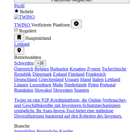
Plattformen vergleichen.
Profil
Beliebt
TWINO
Verifizierte Plattform
Reguliert
Hauptsitzland
Lettland
Betriebsstätten
Schweden
+26
Österreich
Belgien
Bulgarien
Kroatien
Zypern
Tschechische
Republik
Dänemark
Estland
Finnland
Frankreich
Deutschland
Griechenland
Ungarn
Irland
Italien
Lettland
Litauen
Luxemburg
Malta
Niederlande
Polen
Portugal
Rumänien
Slowakei
Slowenien
Spanien
Twino ist eine P2P-Kreditplattform, die Online-Verbraucher-
und Geschäftskredite mit Investoren-Schutzmechanismen
ermöglicht. Ihr Auto-Invest-Tool bietet eine mühelose
Diversifizierung basierend auf den Kriterien des Investors.
Branche
Immobilien
Persönliche Kredite