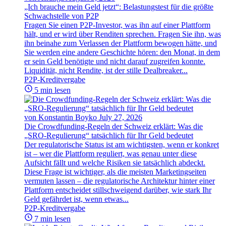
„Ich brauche mein Geld jetzt“: Belastungstest für die größte
Schwachstelle von P2P
Fragen Sie einen P2P-Investor, was ihn auf einer Plattform
hält, und er wird über Renditen sprechen. Fragen Sie ihn, was
ihn beinahe zum Verlassen der Plattform bewogen hätte, und
Sie werden eine andere Geschichte hören: den Monat, in dem
er sein Geld benötigte und nicht darauf zugreifen konnte.
Liquidität, nicht Rendite, ist der stille Dealbreaker...
P2P-Kreditvergabe
5 min lesen
von Konstantin Boyko
July 27, 2026
Die Crowdfunding-Regeln der Schweiz erklärt: Was die
„SRO-Regulierung“ tatsächlich für Ihr Geld bedeutet
Der regulatorische Status ist am wichtigsten, wenn er konkret
ist – wer die Plattform reguliert, was genau unter diese
Aufsicht fällt und welche Risiken sie tatsächlich abdeckt.
Diese Frage ist wichtiger, als die meisten Marketingseiten
vermuten lassen – die regulatorische Architektur hinter einer
Plattform entscheidet stillschweigend darüber, wie stark Ihr
Geld gefährdet ist, wenn etwas...
P2P-Kreditvergabe
7 min lesen