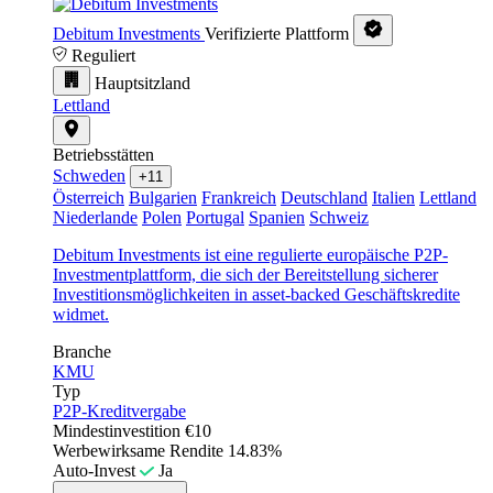
Debitum Investments
Verifizierte Plattform
Reguliert
Hauptsitzland
Lettland
Betriebsstätten
Schweden
+11
Österreich
Bulgarien
Frankreich
Deutschland
Italien
Lettland
Niederlande
Polen
Portugal
Spanien
Schweiz
Debitum Investments ist eine regulierte europäische P2P-
Investmentplattform, die sich der Bereitstellung sicherer
Investitionsmöglichkeiten in asset-backed Geschäftskredite
widmet.
Branche
KMU
Typ
P2P-Kreditvergabe
Mindestinvestition
€10
Werbewirksame Rendite
14.83%
Auto-Invest
Ja