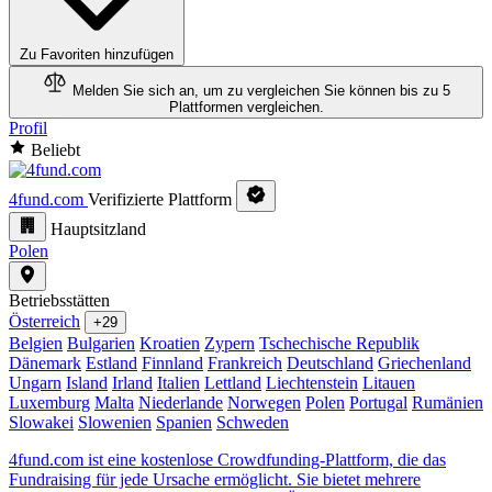
Zu Favoriten hinzufügen
Melden Sie sich an, um zu vergleichen
Sie können bis zu 5
Plattformen vergleichen.
Profil
Beliebt
4fund.com
Verifizierte Plattform
Hauptsitzland
Polen
Betriebsstätten
Österreich
+29
Belgien
Bulgarien
Kroatien
Zypern
Tschechische Republik
Dänemark
Estland
Finnland
Frankreich
Deutschland
Griechenland
Ungarn
Island
Irland
Italien
Lettland
Liechtenstein
Litauen
Luxemburg
Malta
Niederlande
Norwegen
Polen
Portugal
Rumänien
Slowakei
Slowenien
Spanien
Schweden
4fund.com ist eine kostenlose Crowdfunding-Plattform, die das
Fundraising für jede Ursache ermöglicht. Sie bietet mehrere