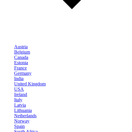
Austria
Belgium
Canada
Estonia
France
Germany
India
United Kingdom
USA
Ireland
Italy
Latvia
Lithuania
Netherlands
Norway
Spain
South Africa