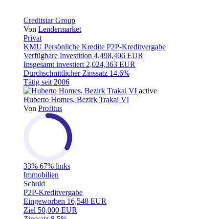
Creditstar Group
Von
Lendermarket
Privat
KMU
Persönliche Kredite
P2P-Kreditvergabe
Verfügbare Investition
4,498,406 EUR
Insgesamt investiert
2,024,363 EUR
Durchschnittlicher Zinssatz
14.6%
Tätig seit
2006
active
Huberto Homes, Bezirk Trakai VI
Von
Profitus
33%
67% links
Immobilien
Schuld
P2P-Kreditvergabe
Eingeworben
16,548 EUR
Ziel
50,000 EUR
Zinssatz
8.5%