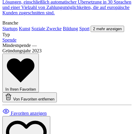
Lösungen, einschließlich automatischer Übersetzung in 30 Sprachen
und einer Vielzahl von Zahlungsmöglichkeiten, die auf europäische
Kunden zugeschnitten sind.
Branche
Startups
Kunst
Soziale Zwecke
Bildung
Sport
2 mehr anzeigen
Typ
Spende
Mindestspende
—
Gründungsjahr
2023
In Ihren Favoriten
Von Favoriten entfernen
Favoriten anzeigen