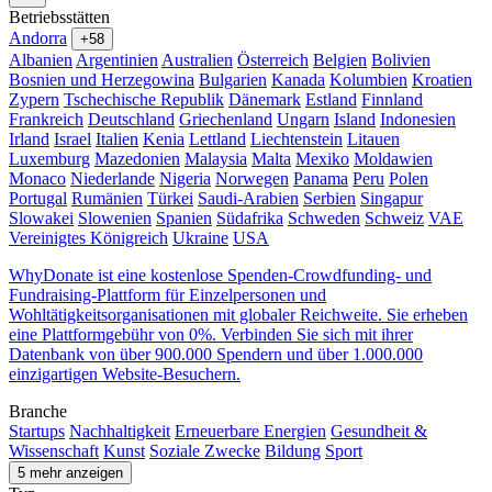
Betriebsstätten
Andorra
+58
Albanien
Argentinien
Australien
Österreich
Belgien
Bolivien
Bosnien und Herzegowina
Bulgarien
Kanada
Kolumbien
Kroatien
Zypern
Tschechische Republik
Dänemark
Estland
Finnland
Frankreich
Deutschland
Griechenland
Ungarn
Island
Indonesien
Irland
Israel
Italien
Kenia
Lettland
Liechtenstein
Litauen
Luxemburg
Mazedonien
Malaysia
Malta
Mexiko
Moldawien
Monaco
Niederlande
Nigeria
Norwegen
Panama
Peru
Polen
Portugal
Rumänien
Türkei
Saudi-Arabien
Serbien
Singapur
Slowakei
Slowenien
Spanien
Südafrika
Schweden
Schweiz
VAE
Vereinigtes Königreich
Ukraine
USA
WhyDonate ist eine kostenlose Spenden-Crowdfunding- und
Fundraising-Plattform für Einzelpersonen und
Wohltätigkeitsorganisationen mit globaler Reichweite. Sie erheben
eine Plattformgebühr von 0%. Verbinden Sie sich mit ihrer
Datenbank von über 900.000 Spendern und über 1.000.000
einzigartigen Website-Besuchern.
Branche
Startups
Nachhaltigkeit
Erneuerbare Energien
Gesundheit &
Wissenschaft
Kunst
Soziale Zwecke
Bildung
Sport
5 mehr anzeigen