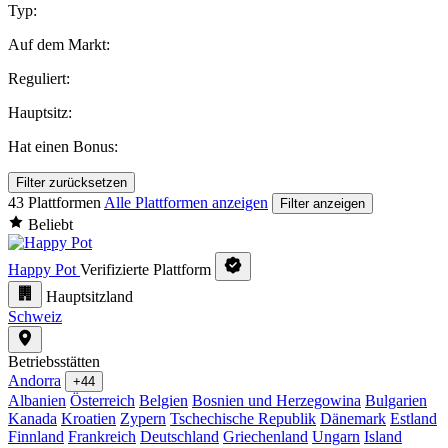
Typ:
Auf dem Markt:
Reguliert:
Hauptsitz:
Hat einen Bonus:
Filter zurücksetzen
43 Plattformen
Alle Plattformen anzeigen
Filter anzeigen
Beliebt
Happy Pot
Verifizierte Plattform
Hauptsitzland
Schweiz
Betriebsstätten
Andorra
+44
Albanien
Österreich
Belgien
Bosnien und Herzegowina
Bulgarien
Kanada
Kroatien
Zypern
Tschechische Republik
Dänemark
Estland
Finnland
Frankreich
Deutschland
Griechenland
Ungarn
Island