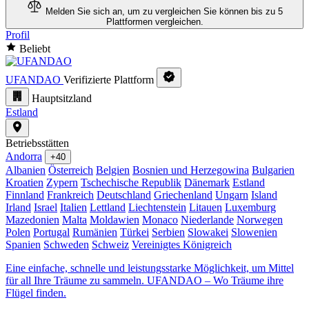
Melden Sie sich an, um zu vergleichen
Sie können bis zu 5
Plattformen vergleichen.
Profil
Beliebt
UFANDAO
Verifizierte Plattform
Hauptsitzland
Estland
Betriebsstätten
Andorra
+40
Albanien
Österreich
Belgien
Bosnien und Herzegowina
Bulgarien
Kroatien
Zypern
Tschechische Republik
Dänemark
Estland
Finnland
Frankreich
Deutschland
Griechenland
Ungarn
Island
Irland
Israel
Italien
Lettland
Liechtenstein
Litauen
Luxemburg
Mazedonien
Malta
Moldawien
Monaco
Niederlande
Norwegen
Polen
Portugal
Rumänien
Türkei
Serbien
Slowakei
Slowenien
Spanien
Schweden
Schweiz
Vereinigtes Königreich
Eine einfache, schnelle und leistungsstarke Möglichkeit, um Mittel
für all Ihre Träume zu sammeln. UFANDAO – Wo Träume ihre
Flügel finden.