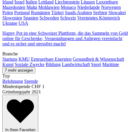
Irland
Israel
Italien
Lettland
Liechtenstein
Litauen
Luxemburg
Mazedonien
Malta
Moldawien
Monaco
Niederlande
Norwegen
Polen
Portugal
Rumänien
Türkei
Saudi-Arabien
Serbien
Slowakei
Slowenien
Spanien
Schweden
Schweiz
Vereinigtes Königreich
Ukraine
USA
Happy Pot ist eine Schweizer Plattform, die das Sammeln von Geld
online für Geschenke, Veranstaltungen und Anliegen vereinfacht
und es sicher und stressfrei macht!
Branche
Startups
KMU
Erneuerbare Energien
Gesundheit & Wissenschaft
Kunst
Soziale Zwecke
Bildung
Landwirtschaft
Sport
Maritime
7 mehr anzeigen
Typ
Belohnung
Spende
Mindestspende
CHF 1
Gründungsjahr
2021
In Ihren Favoriten