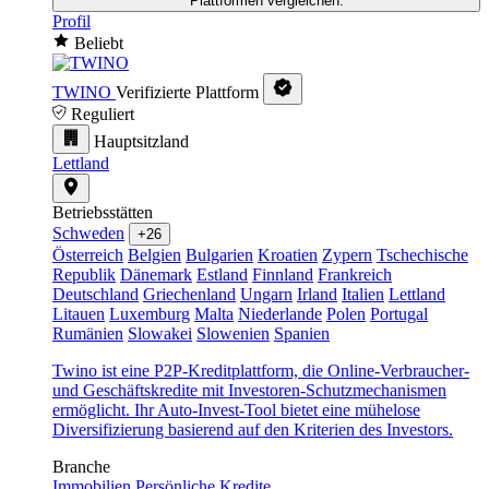
Plattformen vergleichen.
Profil
Beliebt
TWINO
Verifizierte Plattform
Reguliert
Hauptsitzland
Lettland
Betriebsstätten
Schweden
+26
Österreich
Belgien
Bulgarien
Kroatien
Zypern
Tschechische
Republik
Dänemark
Estland
Finnland
Frankreich
Deutschland
Griechenland
Ungarn
Irland
Italien
Lettland
Litauen
Luxemburg
Malta
Niederlande
Polen
Portugal
Rumänien
Slowakei
Slowenien
Spanien
Twino ist eine P2P-Kreditplattform, die Online-Verbraucher-
und Geschäftskredite mit Investoren-Schutzmechanismen
ermöglicht. Ihr Auto-Invest-Tool bietet eine mühelose
Diversifizierung basierend auf den Kriterien des Investors.
Branche
Immobilien
Persönliche Kredite