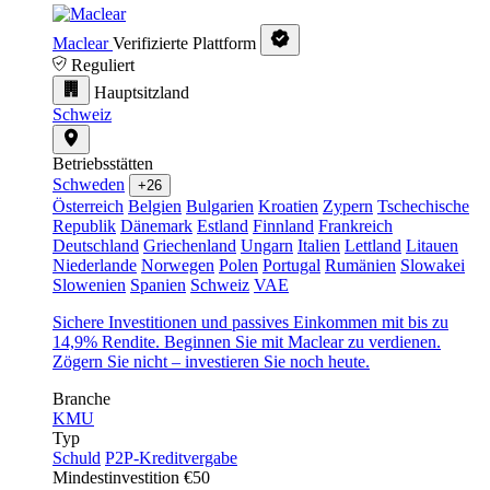
Maclear
Verifizierte Plattform
Reguliert
Hauptsitzland
Schweiz
Betriebsstätten
Schweden
+26
Österreich
Belgien
Bulgarien
Kroatien
Zypern
Tschechische
Republik
Dänemark
Estland
Finnland
Frankreich
Deutschland
Griechenland
Ungarn
Italien
Lettland
Litauen
Niederlande
Norwegen
Polen
Portugal
Rumänien
Slowakei
Slowenien
Spanien
Schweiz
VAE
Sichere Investitionen und passives Einkommen mit bis zu
14,9% Rendite. Beginnen Sie mit Maclear zu verdienen.
Zögern Sie nicht – investieren Sie noch heute.
Branche
KMU
Typ
Schuld
P2P-Kreditvergabe
Mindestinvestition
€50