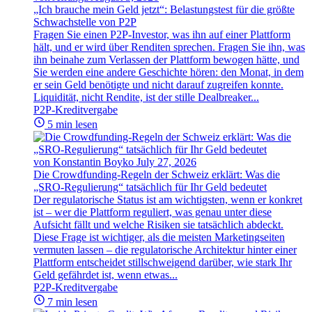
„Ich brauche mein Geld jetzt“: Belastungstest für die größte
Schwachstelle von P2P
Fragen Sie einen P2P-Investor, was ihn auf einer Plattform
hält, und er wird über Renditen sprechen. Fragen Sie ihn, was
ihn beinahe zum Verlassen der Plattform bewogen hätte, und
Sie werden eine andere Geschichte hören: den Monat, in dem
er sein Geld benötigte und nicht darauf zugreifen konnte.
Liquidität, nicht Rendite, ist der stille Dealbreaker...
P2P-Kreditvergabe
5 min lesen
von Konstantin Boyko
July 27, 2026
Die Crowdfunding-Regeln der Schweiz erklärt: Was die
„SRO-Regulierung“ tatsächlich für Ihr Geld bedeutet
Der regulatorische Status ist am wichtigsten, wenn er konkret
ist – wer die Plattform reguliert, was genau unter diese
Aufsicht fällt und welche Risiken sie tatsächlich abdeckt.
Diese Frage ist wichtiger, als die meisten Marketingseiten
vermuten lassen – die regulatorische Architektur hinter einer
Plattform entscheidet stillschweigend darüber, wie stark Ihr
Geld gefährdet ist, wenn etwas...
P2P-Kreditvergabe
7 min lesen