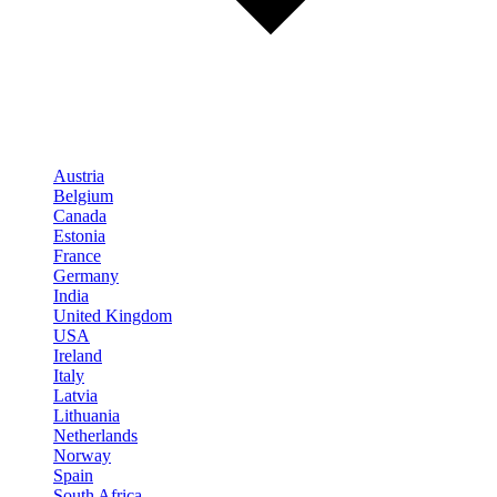
Austria
Belgium
Canada
Estonia
France
Germany
India
United Kingdom
USA
Ireland
Italy
Latvia
Lithuania
Netherlands
Norway
Spain
South Africa