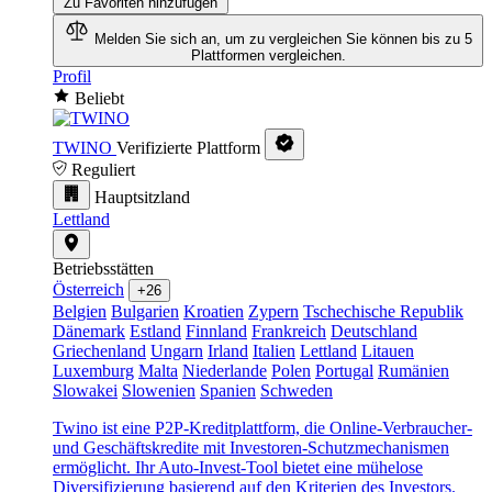
Zu Favoriten hinzufügen
Melden Sie sich an, um zu vergleichen
Sie können bis zu 5
Plattformen vergleichen.
Profil
Beliebt
TWINO
Verifizierte Plattform
Reguliert
Hauptsitzland
Lettland
Betriebsstätten
Österreich
+26
Belgien
Bulgarien
Kroatien
Zypern
Tschechische Republik
Dänemark
Estland
Finnland
Frankreich
Deutschland
Griechenland
Ungarn
Irland
Italien
Lettland
Litauen
Luxemburg
Malta
Niederlande
Polen
Portugal
Rumänien
Slowakei
Slowenien
Spanien
Schweden
Twino ist eine P2P-Kreditplattform, die Online-Verbraucher-
und Geschäftskredite mit Investoren-Schutzmechanismen
ermöglicht. Ihr Auto-Invest-Tool bietet eine mühelose
Diversifizierung basierend auf den Kriterien des Investors.