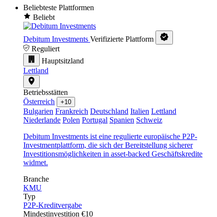
Beliebteste Plattformen
Beliebt
Debitum Investments
Verifizierte Plattform
Reguliert
Hauptsitzland
Lettland
Betriebsstätten
Österreich
+10
Bulgarien
Frankreich
Deutschland
Italien
Lettland
Niederlande
Polen
Portugal
Spanien
Schweiz
Debitum Investments ist eine regulierte europäische P2P-
Investmentplattform, die sich der Bereitstellung sicherer
Investitionsmöglichkeiten in asset-backed Geschäftskredite
widmet.
Branche
KMU
Typ
P2P-Kreditvergabe
Mindestinvestition
€10