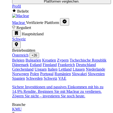
Plattformen vergleichen.
Profil
Beliebt
Maclear
Verifizierte Plattform
Reguliert
Hauptsitzland
Schweiz
Betriebsstätten
Österreich
+26
Belgien
Bulgarien
Kroatien
Zypern
Tschechische Republik
Dänemark
Estland
Finnland
Frankreich
Deutschland
Griechenland
Ungarn
Italien
Lettland
Litauen
Niederlande
Norwegen
Polen
Portugal
Rumänien
Slowakei
Slowenien
Spanien
Schweden
Schweiz
VAE
Sichere Investitionen und passives Einkommen mit bis zu
14,9% Rendite. Beginnen Sie mit Maclear zu verdienen.
Zögern Sie nicht – investieren Sie noch heute.
Branche
KMU