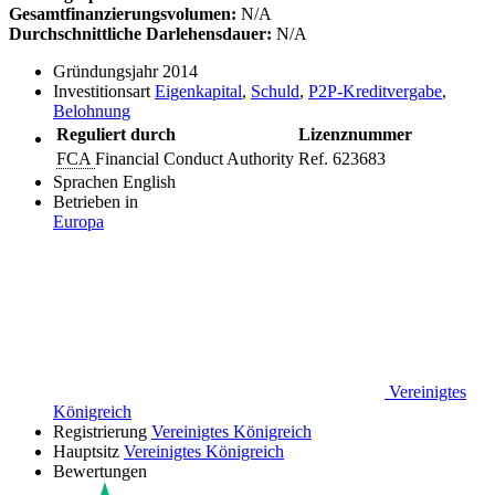
Gesamtfinanzierungsvolumen:
N/A
Durchschnittliche Darlehensdauer:
N/A
Gründungsjahr
2014
Investitionsart
Eigenkapital
,
Schuld
,
P2P-Kreditvergabe
,
Belohnung
Reguliert durch
Lizenznummer
FCA
Financial Conduct Authority
Ref. 623683
Sprachen
English
Betrieben in
Europa
Vereinigtes
Königreich
Registrierung
Vereinigtes Königreich
Hauptsitz
Vereinigtes Königreich
Bewertungen