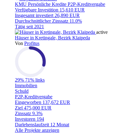
KMU
Persönliche Kredite
P2P-Kreditvergabe
Verfügbare Investition
15,610 EUR
Insgesamt investiert
26,890 EUR
Durchschnittlicher Zinssatz
11.0%
Tätig seit
2021
active
Häuser in Kretingale, Bezirk Klaipeda
Von
Profitus
29%
71% links
Immobilien
Schuld
P2P-Kreditvergabe
Eingeworben
137,672 EUR
Ziel
475,000 EUR
Zinssatz
9.3%
Investoren
194
Darlehenslaufzeit
12 Monat
Alle Projekte anzeigen