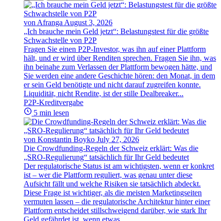
von Afranga
August 3, 2026
„Ich brauche mein Geld jetzt“: Belastungstest für die größte
Schwachstelle von P2P
Fragen Sie einen P2P-Investor, was ihn auf einer Plattform
hält, und er wird über Renditen sprechen. Fragen Sie ihn, was
ihn beinahe zum Verlassen der Plattform bewogen hätte, und
Sie werden eine andere Geschichte hören: den Monat, in dem
er sein Geld benötigte und nicht darauf zugreifen konnte.
Liquidität, nicht Rendite, ist der stille Dealbreaker...
P2P-Kreditvergabe
5 min lesen
von Konstantin Boyko
July 27, 2026
Die Crowdfunding-Regeln der Schweiz erklärt: Was die
„SRO-Regulierung“ tatsächlich für Ihr Geld bedeutet
Der regulatorische Status ist am wichtigsten, wenn er konkret
ist – wer die Plattform reguliert, was genau unter diese
Aufsicht fällt und welche Risiken sie tatsächlich abdeckt.
Diese Frage ist wichtiger, als die meisten Marketingseiten
vermuten lassen – die regulatorische Architektur hinter einer
Plattform entscheidet stillschweigend darüber, wie stark Ihr
Geld gefährdet ist, wenn etwas...