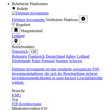
Beliebteste Plattformen
Beliebt
Debitum Investments
Verifizierte Plattform
Reguliert
Hauptsitzland
Lettland
Betriebsstätten
Österreich
+10
Bulgarien
Frankreich
Deutschland
Italien
Lettland
Niederlande
Polen
Portugal
Spanien
Schweiz
Debitum Investments ist eine regulierte europäische P2P-
Investmentplattform, die sich der Bereitstellung sicherer
Investitionsmöglichkeiten in asset-backed Geschäftskredite
widmet.
Branche
KMU
Typ
P2P-Kreditvergabe
Mindestinvestition
€10