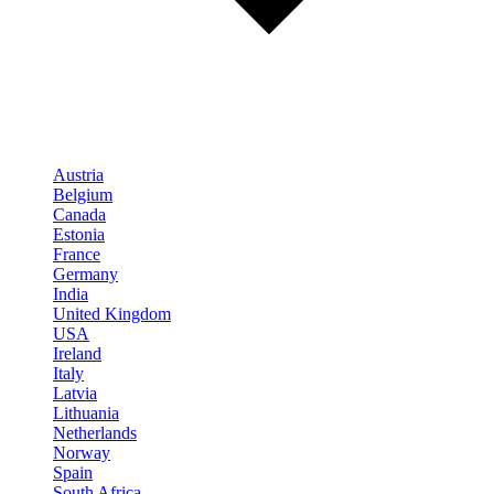
Austria
Belgium
Canada
Estonia
France
Germany
India
United Kingdom
USA
Ireland
Italy
Latvia
Lithuania
Netherlands
Norway
Spain
South Africa