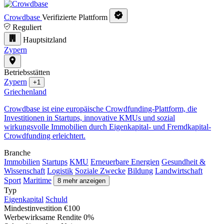
Crowdbase
Verifizierte Plattform
Reguliert
Hauptsitzland
Zypern
Betriebsstätten
Zypern
+1
Griechenland
Crowdbase ist eine europäische Crowdfunding-Plattform, die
Investitionen in Startups, innovative KMUs und sozial
wirkungsvolle Immobilien durch Eigenkapital- und Fremdkapital-
Crowdfunding erleichtert.
Branche
Immobilien
Startups
KMU
Erneuerbare Energien
Gesundheit &
Wissenschaft
Logistik
Soziale Zwecke
Bildung
Landwirtschaft
Sport
Maritime
8 mehr anzeigen
Typ
Eigenkapital
Schuld
Mindestinvestition
€100
Werbewirksame Rendite
0%