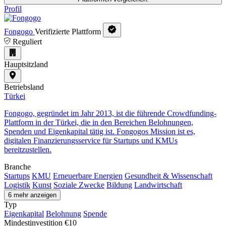
Profil
Fongogo
Verifizierte Plattform
Reguliert
Hauptsitzland
Betriebsland
Türkei
Fongogo, gegründet im Jahr 2013, ist die führende Crowdfunding-
Plattform in der Türkei, die in den Bereichen Belohnungen,
Spenden und Eigenkapital tätig ist. Fongogos Mission ist es,
digitalen Finanzierungsservice für Startups und KMUs
bereitzustellen.
Branche
Startups
KMU
Erneuerbare Energien
Gesundheit & Wissenschaft
Logistik
Kunst
Soziale Zwecke
Bildung
Landwirtschaft
6 mehr anzeigen
Typ
Eigenkapital
Belohnung
Spende
Mindestinvestition
€10