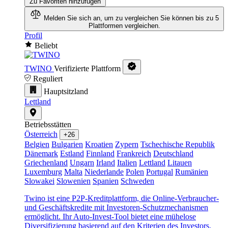
Zu Favoriten hinzufügen
Melden Sie sich an, um zu vergleichen
Sie können bis zu 5
Plattformen vergleichen.
Profil
Beliebt
TWINO
Verifizierte Plattform
Reguliert
Hauptsitzland
Lettland
Betriebsstätten
Österreich
+26
Belgien
Bulgarien
Kroatien
Zypern
Tschechische Republik
Dänemark
Estland
Finnland
Frankreich
Deutschland
Griechenland
Ungarn
Irland
Italien
Lettland
Litauen
Luxemburg
Malta
Niederlande
Polen
Portugal
Rumänien
Slowakei
Slowenien
Spanien
Schweden
Twino ist eine P2P-Kreditplattform, die Online-Verbraucher-
und Geschäftskredite mit Investoren-Schutzmechanismen
ermöglicht. Ihr Auto-Invest-Tool bietet eine mühelose
Diversifizierung basierend auf den Kriterien des Investors.