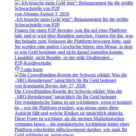
von Afranga
August 3, 2026
„Ich brauche mein Geld jetzt“: Belastungstest für die größte
Schwachstelle von P2P
Fragen Sie einen P2P-Investor, was ihn auf einer Plattform
hält, und er wird über Renditen sprechen. Fragen Sie ihn, was
ihn beinahe zum Verlassen der Plattform bewogen hätte, und
Sie werden eine andere Geschichte hören: den Monat, in dem
er sein Geld benötigte und nicht darauf zugreifen konnte.
Liquidität, nicht Rendite, ist der stille Dealbreaker...
P2P-Kreditvergabe
5 min lesen
von Konstantin Boyko
July 27, 2026
Die Crowdfunding-Regeln der Schweiz erklärt: Was die
„SRO-Regulierung“ tatsächlich für Ihr Geld bedeutet
Der regulatorische Status ist am wichtigsten, wenn er konkret
ist – wer die Plattform reguliert, was genau unter diese
Aufsicht fällt und welche Risiken sie tatsächlich abdeckt.
Diese Frage ist wichtiger, als die meisten Marketingseiten
vermuten lassen – die regulatorische Architektur hinter einer
Plattform entscheidet stillschweigend darüber, wie stark Ihr
Geld gefährdet ist, wenn etwas...