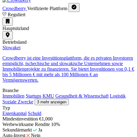
Crowdberry
Verifizierte Plattform
Reguliert
Hauptsitzland
Betriebsland
Slowakei
Crowdberry ist eine Investitionsplattform, die es privaten Investoren
ermöglicht, tschechische und slowakische Unternehmen sowie
Immobilienprojekte zu finanzieren. Sie bietet Investitionen von 0,1 €
bis 5 Millionen € mit mehr als 100 Millionen € an
Vermögenswerten.
Branche
Immobilien
Startups
KMU
Gesundheit & Wissenschaft
Logistik
Soziale Zwecke
3 mehr anzeigen
Typ
Eigenkapital
Schuld
Mindestinvestition
€1,000
Werbewirksame Rendite
10%
Sekundärmarkt
Ja
Auto-Invest
Nein