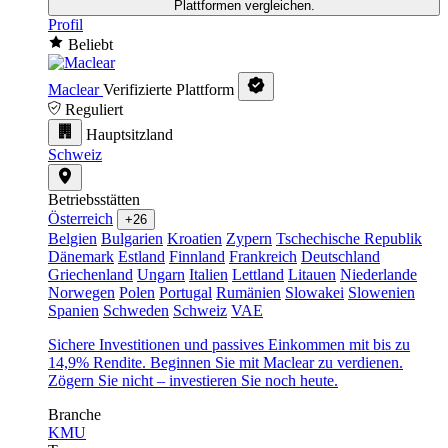
Plattformen vergleichen.
Profil
Beliebt
Maclear
Verifizierte Plattform
Reguliert
Hauptsitzland
Schweiz
Betriebsstätten
Österreich
+26
Belgien
Bulgarien
Kroatien
Zypern
Tschechische Republik
Dänemark
Estland
Finnland
Frankreich
Deutschland
Griechenland
Ungarn
Italien
Lettland
Litauen
Niederlande
Norwegen
Polen
Portugal
Rumänien
Slowakei
Slowenien
Spanien
Schweden
Schweiz
VAE
Sichere Investitionen und passives Einkommen mit bis zu
14,9% Rendite. Beginnen Sie mit Maclear zu verdienen.
Zögern Sie nicht – investieren Sie noch heute.
Branche
KMU