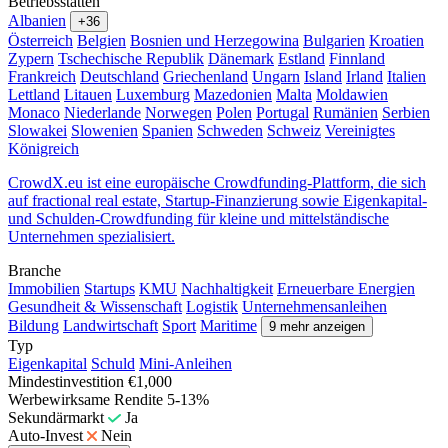
Betriebsstätten
Albanien
+36
Österreich
Belgien
Bosnien und Herzegowina
Bulgarien
Kroatien
Zypern
Tschechische Republik
Dänemark
Estland
Finnland
Frankreich
Deutschland
Griechenland
Ungarn
Island
Irland
Italien
Lettland
Litauen
Luxemburg
Mazedonien
Malta
Moldawien
Monaco
Niederlande
Norwegen
Polen
Portugal
Rumänien
Serbien
Slowakei
Slowenien
Spanien
Schweden
Schweiz
Vereinigtes
Königreich
CrowdX.eu ist eine europäische Crowdfunding-Plattform, die sich
auf fractional real estate, Startup-Finanzierung sowie Eigenkapital-
und Schulden-Crowdfunding für kleine und mittelständische
Unternehmen spezialisiert.
Branche
Immobilien
Startups
KMU
Nachhaltigkeit
Erneuerbare Energien
Gesundheit & Wissenschaft
Logistik
Unternehmensanleihen
Bildung
Landwirtschaft
Sport
Maritime
9 mehr anzeigen
Typ
Eigenkapital
Schuld
Mini-Anleihen
Mindestinvestition
€1,000
Werbewirksame Rendite
5-13%
Sekundärmarkt
Ja
Auto-Invest
Nein