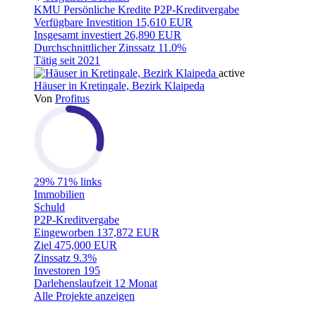
KMU
Persönliche Kredite
P2P-Kreditvergabe
Verfügbare Investition
15,610 EUR
Insgesamt investiert
26,890 EUR
Durchschnittlicher Zinssatz
11.0%
Tätig seit
2021
active
Häuser in Kretingale, Bezirk Klaipeda
Von
Profitus
29%
71% links
Immobilien
Schuld
P2P-Kreditvergabe
Eingeworben
137,872 EUR
Ziel
475,000 EUR
Zinssatz
9.3%
Investoren
195
Darlehenslaufzeit
12 Monat
Alle Projekte anzeigen