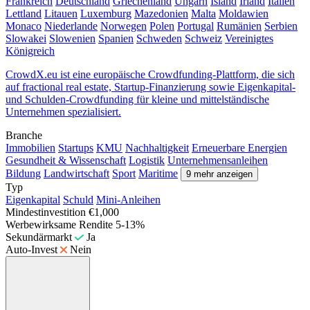
Frankreich
Deutschland
Griechenland
Ungarn
Island
Irland
Italien
Lettland
Litauen
Luxemburg
Mazedonien
Malta
Moldawien
Monaco
Niederlande
Norwegen
Polen
Portugal
Rumänien
Serbien
Slowakei
Slowenien
Spanien
Schweden
Schweiz
Vereinigtes
Königreich
CrowdX.eu ist eine europäische Crowdfunding-Plattform, die sich
auf fractional real estate, Startup-Finanzierung sowie Eigenkapital-
und Schulden-Crowdfunding für kleine und mittelständische
Unternehmen spezialisiert.
Branche
Immobilien
Startups
KMU
Nachhaltigkeit
Erneuerbare Energien
Gesundheit & Wissenschaft
Logistik
Unternehmensanleihen
Bildung
Landwirtschaft
Sport
Maritime
9 mehr anzeigen
Typ
Eigenkapital
Schuld
Mini-Anleihen
Mindestinvestition
€1,000
Werbewirksame Rendite
5-13%
Sekundärmarkt
Ja
Auto-Invest
Nein