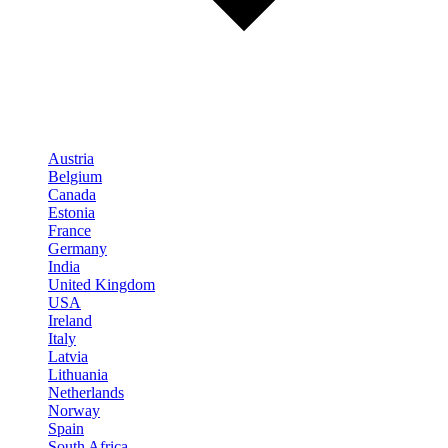
Austria
Belgium
Canada
Estonia
France
Germany
India
United Kingdom
USA
Ireland
Italy
Latvia
Lithuania
Netherlands
Norway
Spain
South Africa