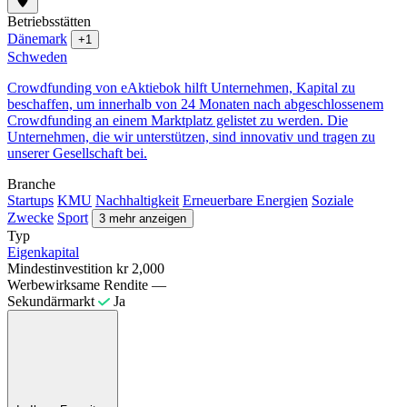
Betriebsstätten
Dänemark
+1
Schweden
Crowdfunding von eAktiebok hilft Unternehmen, Kapital zu
beschaffen, um innerhalb von 24 Monaten nach abgeschlossenem
Crowdfunding an einem Marktplatz gelistet zu werden. Die
Unternehmen, die wir unterstützen, sind innovativ und tragen zu
unserer Gesellschaft bei.
Branche
Startups
KMU
Nachhaltigkeit
Erneuerbare Energien
Soziale
Zwecke
Sport
3 mehr anzeigen
Typ
Eigenkapital
Mindestinvestition
kr 2,000
Werbewirksame Rendite
—
Sekundärmarkt
Ja