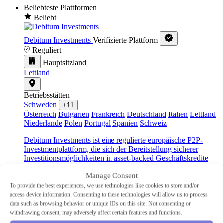
Beliebteste Plattformen
Beliebt
Debitum Investments
Verifizierte Plattform
Reguliert
Hauptsitzland
Lettland
Betriebsstätten
Schweden
+11
Österreich
Bulgarien
Frankreich
Deutschland
Italien
Lettland
Niederlande
Polen
Portugal
Spanien
Schweiz
Debitum Investments ist eine regulierte europäische P2P-
Investmentplattform, die sich der Bereitstellung sicherer
Investitionsmöglichkeiten in asset-backed Geschäftskredite
widmet.
Manage Consent
Branche
To provide the best experiences, we use technologies like cookies to store and/or
KMU
access device information. Consenting to these technologies will allow us to process
Typ
data such as browsing behavior or unique IDs on this site. Not consenting or
P2P-Kreditvergabe
withdrawing consent, may adversely affect certain features and functions.
Mindestinvestition
€10