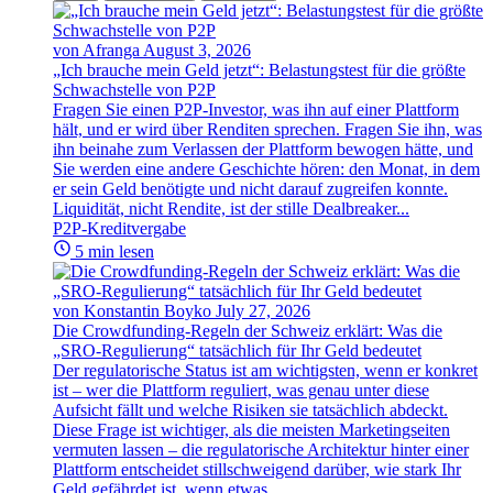
von Afranga
August 3, 2026
„Ich brauche mein Geld jetzt“: Belastungstest für die größte
Schwachstelle von P2P
Fragen Sie einen P2P-Investor, was ihn auf einer Plattform
hält, und er wird über Renditen sprechen. Fragen Sie ihn, was
ihn beinahe zum Verlassen der Plattform bewogen hätte, und
Sie werden eine andere Geschichte hören: den Monat, in dem
er sein Geld benötigte und nicht darauf zugreifen konnte.
Liquidität, nicht Rendite, ist der stille Dealbreaker...
P2P-Kreditvergabe
5 min lesen
von Konstantin Boyko
July 27, 2026
Die Crowdfunding-Regeln der Schweiz erklärt: Was die
„SRO-Regulierung“ tatsächlich für Ihr Geld bedeutet
Der regulatorische Status ist am wichtigsten, wenn er konkret
ist – wer die Plattform reguliert, was genau unter diese
Aufsicht fällt und welche Risiken sie tatsächlich abdeckt.
Diese Frage ist wichtiger, als die meisten Marketingseiten
vermuten lassen – die regulatorische Architektur hinter einer
Plattform entscheidet stillschweigend darüber, wie stark Ihr
Geld gefährdet ist, wenn etwas...