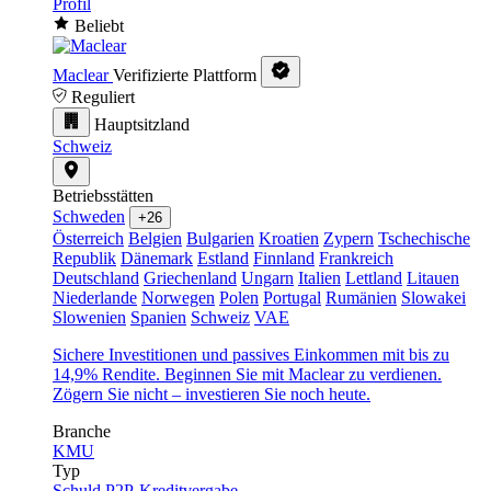
Profil
Beliebt
Maclear
Verifizierte Plattform
Reguliert
Hauptsitzland
Schweiz
Betriebsstätten
Schweden
+26
Österreich
Belgien
Bulgarien
Kroatien
Zypern
Tschechische
Republik
Dänemark
Estland
Finnland
Frankreich
Deutschland
Griechenland
Ungarn
Italien
Lettland
Litauen
Niederlande
Norwegen
Polen
Portugal
Rumänien
Slowakei
Slowenien
Spanien
Schweiz
VAE
Sichere Investitionen und passives Einkommen mit bis zu
14,9% Rendite. Beginnen Sie mit Maclear zu verdienen.
Zögern Sie nicht – investieren Sie noch heute.
Branche
KMU
Typ
Schuld
P2P-Kreditvergabe