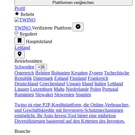
Plattformen vergleichen.
Profil
Beliebt
TWINO
Verifizierte Plattform
Reguliert
Hauptsitzland
Lettland
Betriebsstätten
Schweden
+26
Österreich
Belgien
Bulgarien
Kroatien
Zypern
Tschechische
Republik
Dänemark
Estland
Finnland
Frankreich
Deutschland
Griechenland
Ungarn
Irland
Italien
Lettland
Litauen
Luxemburg
Malta
Niederlande
Polen
Portugal
Rumänien
Slowakei
Slowenien
Spanien
Twino ist eine P2P-Kreditplattform, die Online-Verbraucher-
und Geschäftskredite mit Investoren-Schutzmechanismen
ermöglicht. Ihr Auto-Invest-Tool bietet eine mühelose
Diversifizierung basierend auf den Kriterien des Investors.
Branche