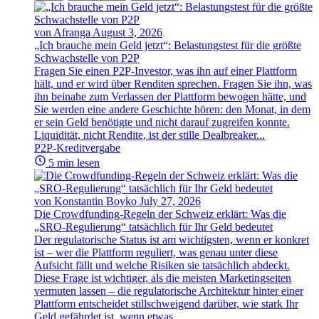
von Afranga
August 3, 2026
„Ich brauche mein Geld jetzt“: Belastungstest für die größte
Schwachstelle von P2P
Fragen Sie einen P2P-Investor, was ihn auf einer Plattform
hält, und er wird über Renditen sprechen. Fragen Sie ihn, was
ihn beinahe zum Verlassen der Plattform bewogen hätte, und
Sie werden eine andere Geschichte hören: den Monat, in dem
er sein Geld benötigte und nicht darauf zugreifen konnte.
Liquidität, nicht Rendite, ist der stille Dealbreaker...
P2P-Kreditvergabe
5 min lesen
von Konstantin Boyko
July 27, 2026
Die Crowdfunding-Regeln der Schweiz erklärt: Was die
„SRO-Regulierung“ tatsächlich für Ihr Geld bedeutet
Der regulatorische Status ist am wichtigsten, wenn er konkret
ist – wer die Plattform reguliert, was genau unter diese
Aufsicht fällt und welche Risiken sie tatsächlich abdeckt.
Diese Frage ist wichtiger, als die meisten Marketingseiten
vermuten lassen – die regulatorische Architektur hinter einer
Plattform entscheidet stillschweigend darüber, wie stark Ihr
Geld gefährdet ist, wenn etwas...