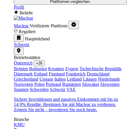
Plattformen vergleichen.
Profil
Beliebt
Maclear
Verifizierte Plattform
Reguliert
Hauptsitzland
Schweiz
Betriebsstätten
Österreich
+26
Belgien
Bulgarien
Kroatien
Zypern
Tschechische Republik
Dänemark
Estland
Finnland
Frankreich
Deutschland
Griechenland
Ungarn
Italien
Lettland
Litauen
Niederlande
Norwegen
Polen
Portugal
Rumänien
Slowakei
Slowenien
Spanien
Schweden
Schweiz
VAE
Sichere Investitionen und passives Einkommen mit bis zu
14,9% Rendite. Beginnen Sie mit Maclear zu verdienen.
Zögern Sie nicht – investieren Sie noch heute.
Branche
KMU