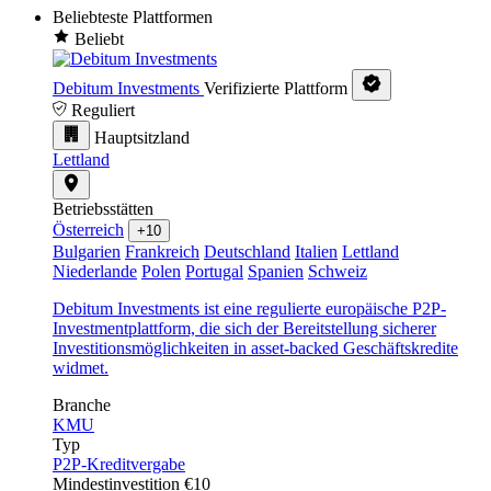
Beliebteste Plattformen
Beliebt
Debitum Investments
Verifizierte Plattform
Reguliert
Hauptsitzland
Lettland
Betriebsstätten
Österreich
+10
Bulgarien
Frankreich
Deutschland
Italien
Lettland
Niederlande
Polen
Portugal
Spanien
Schweiz
Debitum Investments ist eine regulierte europäische P2P-
Investmentplattform, die sich der Bereitstellung sicherer
Investitionsmöglichkeiten in asset-backed Geschäftskredite
widmet.
Branche
KMU
Typ
P2P-Kreditvergabe
Mindestinvestition
€10