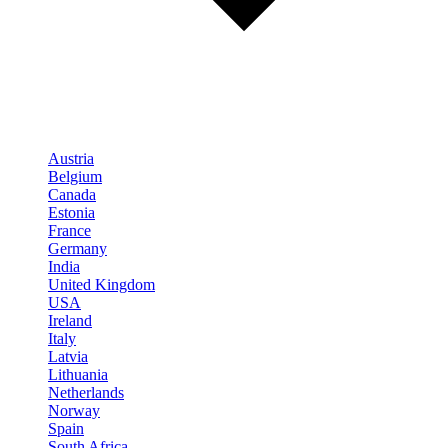
Austria
Belgium
Canada
Estonia
France
Germany
India
United Kingdom
USA
Ireland
Italy
Latvia
Lithuania
Netherlands
Norway
Spain
South Africa