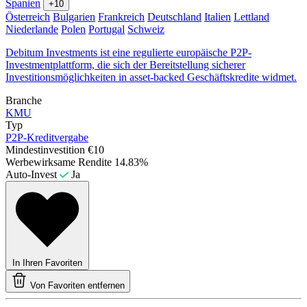
Spanien
+10
Österreich
Bulgarien
Frankreich
Deutschland
Italien
Lettland
Niederlande
Polen
Portugal
Schweiz
Debitum Investments ist eine regulierte europäische P2P-
Investmentplattform, die sich der Bereitstellung sicherer
Investitionsmöglichkeiten in asset-backed Geschäftskredite widmet.
Branche
KMU
Typ
P2P-Kreditvergabe
Mindestinvestition
€10
Werbewirksame Rendite
14.83%
Auto-Invest
Ja
In Ihren Favoriten
Von Favoriten entfernen