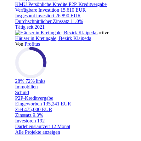
KMU
Persönliche Kredite
P2P-Kreditvergabe
Verfügbare Investition
15,610 EUR
Insgesamt investiert
26,890 EUR
Durchschnittlicher Zinssatz
11.0%
Tätig seit
2021
active
Häuser in Kretingale, Bezirk Klaipeda
Von
Profitus
28%
72% links
Immobilien
Schuld
P2P-Kreditvergabe
Eingeworben
135,241 EUR
Ziel
475,000 EUR
Zinssatz
9.3%
Investoren
192
Darlehenslaufzeit
12 Monat
Alle Projekte anzeigen