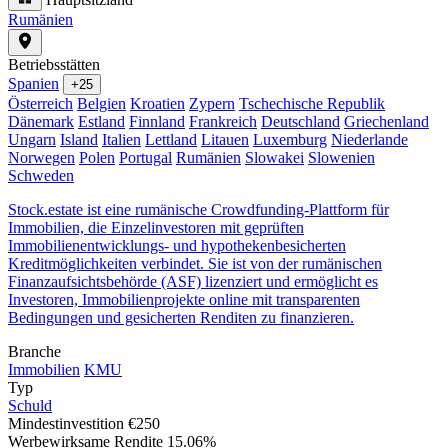
Rumänien
Betriebsstätten
Spanien
+25
Österreich
Belgien
Kroatien
Zypern
Tschechische Republik
Dänemark
Estland
Finnland
Frankreich
Deutschland
Griechenland
Ungarn
Island
Italien
Lettland
Litauen
Luxemburg
Niederlande
Norwegen
Polen
Portugal
Rumänien
Slowakei
Slowenien
Schweden
Stock.estate ist eine rumänische Crowdfunding-Plattform für
Immobilien, die Einzelinvestoren mit geprüften
Immobilienentwicklungs- und hypothekenbesicherten
Kreditmöglichkeiten verbindet. Sie ist von der rumänischen
Finanzaufsichtsbehörde (ASF) lizenziert und ermöglicht es
Investoren, Immobilienprojekte online mit transparenten
Bedingungen und gesicherten Renditen zu finanzieren.
Branche
Immobilien
KMU
Typ
Schuld
Mindestinvestition
€250
Werbewirksame Rendite
15.06%