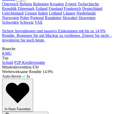
Österreich
Belgien
Bulgarien
Kroatien
Zypern
Tschechische
Republik
Dänemark
Estland
Finnland
Frankreich
Deutschland
Griechenland
Ungarn
Italien
Lettland
Litauen
Niederlande
Norwegen
Polen
Portugal
Rumänien
Slowakei
Slowenien
Schweden
Schweiz
VAE
Sichere Investitionen und passives Einkommen mit bis zu 14,9%
Rendite. Beginnen Sie mit Maclear zu verdienen. Zögern Sie nicht –
investieren Sie noch heute.
Branche
KMU
Typ
Schuld
P2P-Kreditvergabe
Mindestinvestition
€50
Werbewirksame Rendite
14.9%
Auto-Invest
Ja
In Ihren Favoriten