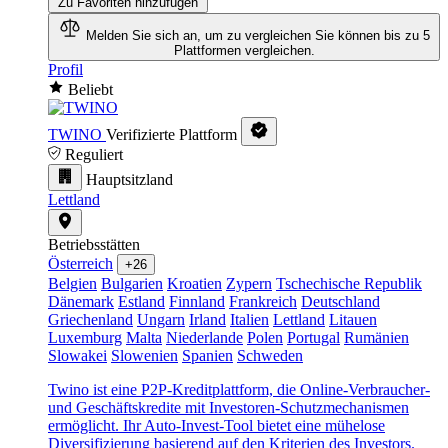
Zu Favoriten hinzufügen
Melden Sie sich an, um zu vergleichen
Sie können bis zu 5
Plattformen vergleichen.
Profil
Beliebt
TWINO
Verifizierte Plattform
Reguliert
Hauptsitzland
Lettland
Betriebsstätten
Österreich
+26
Belgien
Bulgarien
Kroatien
Zypern
Tschechische Republik
Dänemark
Estland
Finnland
Frankreich
Deutschland
Griechenland
Ungarn
Irland
Italien
Lettland
Litauen
Luxemburg
Malta
Niederlande
Polen
Portugal
Rumänien
Slowakei
Slowenien
Spanien
Schweden
Twino ist eine P2P-Kreditplattform, die Online-Verbraucher-
und Geschäftskredite mit Investoren-Schutzmechanismen
ermöglicht. Ihr Auto-Invest-Tool bietet eine mühelose
Diversifizierung basierend auf den Kriterien des Investors.