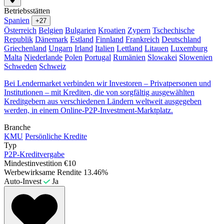
Betriebsstätten
Spanien
+27
Österreich
Belgien
Bulgarien
Kroatien
Zypern
Tschechische
Republik
Dänemark
Estland
Finnland
Frankreich
Deutschland
Griechenland
Ungarn
Irland
Italien
Lettland
Litauen
Luxemburg
Malta
Niederlande
Polen
Portugal
Rumänien
Slowakei
Slowenien
Schweden
Schweiz
Bei Lendermarket verbinden wir Investoren – Privatpersonen und
Institutionen – mit Krediten, die von sorgfältig ausgewählten
Kreditgebern aus verschiedenen Ländern weltweit ausgegeben
werden, in einem Online-P2P-Investment-Marktplatz.
Branche
KMU
Persönliche Kredite
Typ
P2P-Kreditvergabe
Mindestinvestition
€10
Werbewirksame Rendite
13.46%
Auto-Invest
Ja