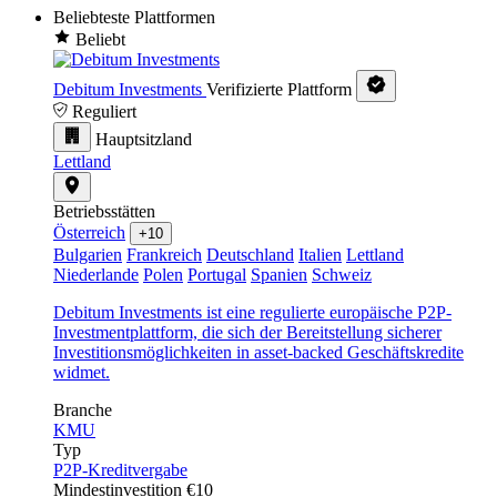
Beliebteste Plattformen
Beliebt
Debitum Investments
Verifizierte Plattform
Reguliert
Hauptsitzland
Lettland
Betriebsstätten
Österreich
+10
Bulgarien
Frankreich
Deutschland
Italien
Lettland
Niederlande
Polen
Portugal
Spanien
Schweiz
Debitum Investments ist eine regulierte europäische P2P-
Investmentplattform, die sich der Bereitstellung sicherer
Investitionsmöglichkeiten in asset-backed Geschäftskredite
widmet.
Branche
KMU
Typ
P2P-Kreditvergabe
Mindestinvestition
€10