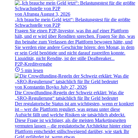
von Afranga
August 3, 2026
„Ich brauche mein Geld jetzt“: Belastungstest für die größte
Schwachstelle von P2P
Fragen Sie einen P2P-Investor, was ihn auf einer Plattform
hält, und er wird über Renditen sprechen. Fragen Sie ihn, was
ihn beinahe zum Verlassen der Plattform bewogen hätte, und
Sie werden eine andere Geschichte hören: den Monat, in dem
er sein Geld benötigte und nicht darauf zugreifen konnte.
Liquidität, nicht Rendite, ist der stille Dealbreaker...
P2P-Kreditvergabe
5 min lesen
von Konstantin Boyko
July 27, 2026
Die Crowdfunding-Regeln der Schweiz erklärt: Was die
„SRO-Regulierung“ tatsächlich für Ihr Geld bedeutet
Der regulatorische Status ist am wichtigsten, wenn er konkret
ist – wer die Plattform reguliert, was genau unter diese
Aufsicht fällt und welche Risiken sie tatsächlich abdeckt.
Diese Frage ist wichtiger, als die meisten Marketingseiten
vermuten lassen – die regulatorische Architektur hinter einer
Plattform entscheidet stillschweigend darüber, wie stark Ihr
Geld gefährdet ist, wenn etwas...