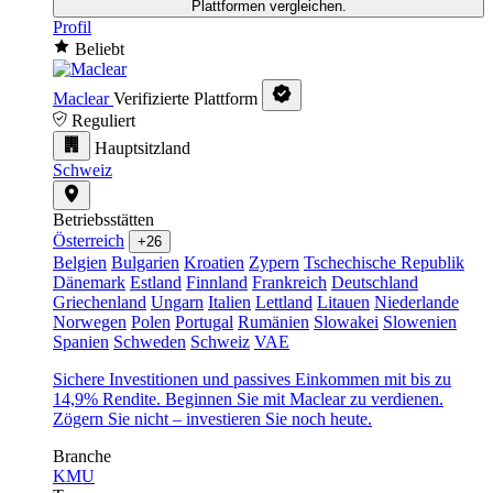
Plattformen vergleichen.
Profil
Beliebt
Maclear
Verifizierte Plattform
Reguliert
Hauptsitzland
Schweiz
Betriebsstätten
Österreich
+26
Belgien
Bulgarien
Kroatien
Zypern
Tschechische Republik
Dänemark
Estland
Finnland
Frankreich
Deutschland
Griechenland
Ungarn
Italien
Lettland
Litauen
Niederlande
Norwegen
Polen
Portugal
Rumänien
Slowakei
Slowenien
Spanien
Schweden
Schweiz
VAE
Sichere Investitionen und passives Einkommen mit bis zu
14,9% Rendite. Beginnen Sie mit Maclear zu verdienen.
Zögern Sie nicht – investieren Sie noch heute.
Branche
KMU