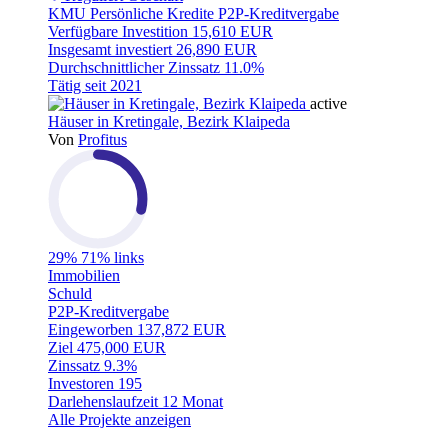
KMU
Persönliche Kredite
P2P-Kreditvergabe
Verfügbare Investition
15,610 EUR
Insgesamt investiert
26,890 EUR
Durchschnittlicher Zinssatz
11.0%
Tätig seit
2021
active
Häuser in Kretingale, Bezirk Klaipeda
Von
Profitus
29%
71% links
Immobilien
Schuld
P2P-Kreditvergabe
Eingeworben
137,872 EUR
Ziel
475,000 EUR
Zinssatz
9.3%
Investoren
195
Darlehenslaufzeit
12 Monat
Alle Projekte anzeigen