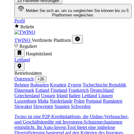
Zu Favoriten hinzufügen
Melden Sie sich an, um zu vergleichen
Sie können bis zu 5
Plattformen vergleichen.
Profil
Beliebt
TWINO
Verifizierte Plattform
Reguliert
Hauptsitzland
Lettland
Betriebsstätten
Österreich
+26
Belgien
Bulgarien
Kroatien
Zypern
Tschechische Republik
Dänemark
Estland
Finnland
Frankreich
Deutschland
Griechenland
Ungarn
Irland
Italien
Lettland
Litauen
Luxemburg
Malta
Niederlande
Polen
Portugal
Rumänien
Slowakei
Slowenien
Spanien
Schweden
Twino ist eine P2P-Kreditplattform, die Online-Verbraucher-
und Geschäftskredite mit Investoren-Schutzmechanismen
ermöglicht. Ihr Auto-Invest-Tool bietet eine mühelose
Diversifizierung basierend auf den Kriterien des Investors.