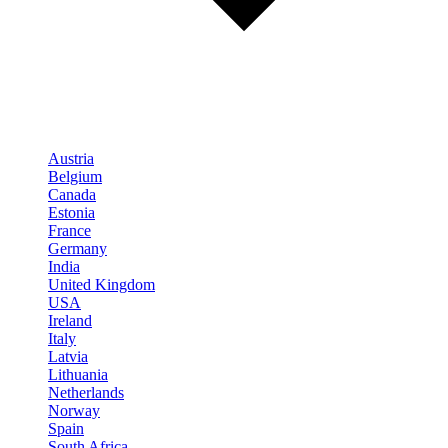
Austria
Belgium
Canada
Estonia
France
Germany
India
United Kingdom
USA
Ireland
Italy
Latvia
Lithuania
Netherlands
Norway
Spain
South Africa