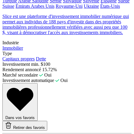
Turquie
Arabie Saoudite
Serbie
Slovaquie
Slovénie
Espagne
Suède
Suisse
Émirats Arabes Unis
Royaume-Uni
Ukraine
États-Unis
Slice est une plateforme d'investissement immobilier numérique qui
permet aux individus de 188 pays d'investir dans des propriétés
immobilières professionnellement vérifiées avec aussi peu que 100
$, visant à démocratiser l'accès aux investissements immobiliers.
Industrie
Immobilier
Type
Capitaux propres
Dette
Investissement min.
$100
Rendement annoncé
15.72%
Marché secondaire
Oui
Investissement automatique
Oui
Dans vos favoris
Retirer des favoris