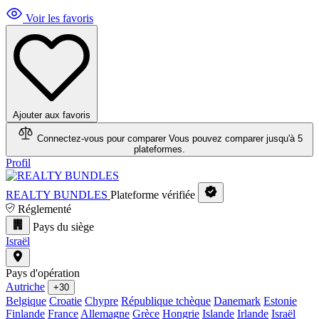
Voir les favoris
Ajouter aux favoris
Connectez-vous pour comparer
Vous pouvez comparer jusqu'à 5
plateformes.
Profil
REALTY BUNDLES
Plateforme vérifiée
Réglementé
Pays du siège
Israël
Pays d'opération
Autriche
+30
Belgique
Croatie
Chypre
République tchèque
Danemark
Estonie
Finlande
France
Allemagne
Grèce
Hongrie
Islande
Irlande
Israël