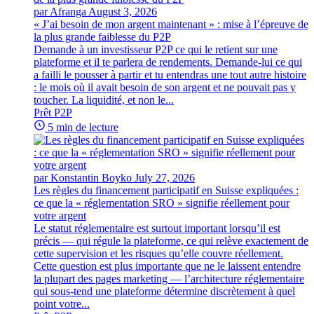
par Afranga
August 3, 2026
« J’ai besoin de mon argent maintenant » : mise à l’épreuve de
la plus grande faiblesse du P2P
Demande à un investisseur P2P ce qui le retient sur une
plateforme et il te parlera de rendements. Demande-lui ce qui
a failli le pousser à partir et tu entendras une tout autre histoire
: le mois où il avait besoin de son argent et ne pouvait pas y
toucher. La liquidité, et non le...
Prêt P2P
5 min de lecture
par Konstantin Boyko
July 27, 2026
Les règles du financement participatif en Suisse expliquées :
ce que la « réglementation SRO » signifie réellement pour
votre argent
Le statut réglementaire est surtout important lorsqu’il est
précis — qui régule la plateforme, ce qui relève exactement de
cette supervision et les risques qu’elle couvre réellement.
Cette question est plus importante que ne le laissent entendre
la plupart des pages marketing — l’architecture réglementaire
qui sous-tend une plateforme détermine discrètement à quel
point votre...