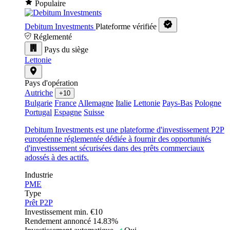
Populaire
Debitum Investments
Plateforme vérifiée
Réglementé
Pays du siège
Lettonie
Pays d'opération
Autriche
+10
Bulgarie
France
Allemagne
Italie
Lettonie
Pays-Bas
Pologne
Portugal
Espagne
Suisse
Debitum Investments est une plateforme d'investissement P2P
européenne réglementée dédiée à fournir des opportunités
d'investissement sécurisées dans des prêts commerciaux
adossés à des actifs.
Industrie
PME
Type
Prêt P2P
Investissement min.
€10
Rendement annoncé
14.83%