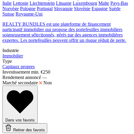
Italie
Lettonie
Liechtenstein
Lituanie
Luxembourg
Malte
Pays-Bas
Norvège
Pologne
Portugal
Slovaquie
Slovénie
Espagne
Suède
Suisse
Royaume-Uni
REALTY BUNDLES est une plateforme de financement
participatif immobilier qui propose des portefeuilles immobiliers
soigneusement sélectionnés, gérés par des agences immobilières
expertes. Les portefeuilles peuvent offrir un risque réduit de perte.
Industrie
Immobilier
Type
Capitaux propres
Investissement min.
€250
Rendement annoncé
—
Marché secondaire
Non
Dans vos favoris
Retirer des favoris