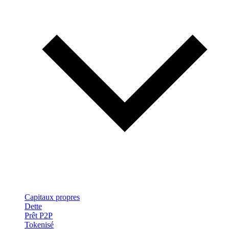
Capitaux propres
Dette
Prêt P2P
Tokenisé