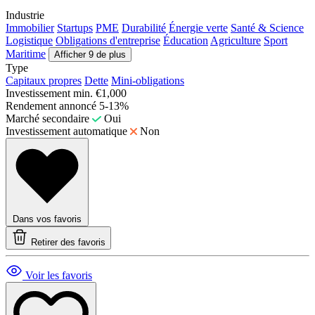
Industrie
Immobilier
Startups
PME
Durabilité
Énergie verte
Santé & Science
Logistique
Obligations d'entreprise
Éducation
Agriculture
Sport
Maritime
Afficher 9 de plus
Type
Capitaux propres
Dette
Mini-obligations
Investissement min.
€1,000
Rendement annoncé
5-13%
Marché secondaire
Oui
Investissement automatique
Non
Dans vos favoris
Retirer des favoris
Voir les favoris