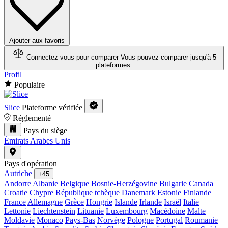
Ajouter aux favoris
Connectez-vous pour comparer
Vous pouvez comparer jusqu'à 5
plateformes.
Profil
Populaire
Slice
Plateforme vérifiée
Réglementé
Pays du siège
Émirats Arabes Unis
Pays d'opération
Autriche
+45
Andorre
Albanie
Belgique
Bosnie-Herzégovine
Bulgarie
Canada
Croatie
Chypre
République tchèque
Danemark
Estonie
Finlande
France
Allemagne
Grèce
Hongrie
Islande
Irlande
Israël
Italie
Lettonie
Liechtenstein
Lituanie
Luxembourg
Macédoine
Malte
Moldavie
Monaco
Pays-Bas
Norvège
Pologne
Portugal
Roumanie