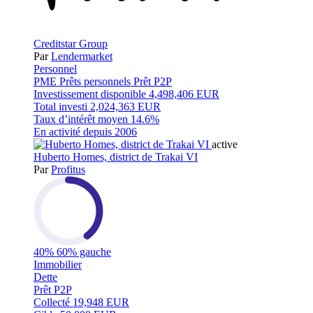
Creditstar Group
Par
Lendermarket
Personnel
PME
Prêts personnels
Prêt P2P
Investissement disponible
4,498,406 EUR
Total investi
2,024,363 EUR
Taux d’intérêt moyen
14.6%
En activité depuis
2006
active
Huberto Homes, district de Trakai VI
Par
Profitus
40%
60% gauche
Immobilier
Dette
Prêt P2P
Collecté
19,948 EUR