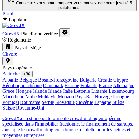
Connectez-vous pour comparer
Vous pouvez comparer jusqu'à 5
plateformes.
Profil
Populaire
CrowdX
Plateforme vérifiée
Réglementé
Pays du siège
Chypre
Pays d'opération
Autriche
+36
Albanie
Belgique
Bosnie-Herzégovine
Bulgarie
Croatie
Chypre
République tchèque
Danemark
Estonie
Finlande
France
Allemagne
Grèce
Hongrie
Islande
Irlande
Italie
Lettonie
Lituanie
Luxembourg
Macédoine
Malte
Moldavie
Monaco
Pays-Bas
Norvège
Pologne
Portugal
Roumanie
Serbie
Slovaquie
Slovénie
Espagne
Suède
Suisse
Royaume-Uni
CrowdX.eu est une plateforme de crowdfunding européenne
spécialisée dans l'immobilier fractionné, le financement de startups,
ainsi que le crowdfunding en actions et en dette pour les petites et
moyennes entreprises.