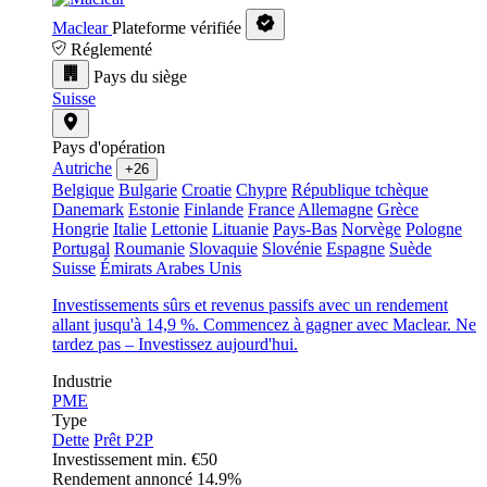
Maclear
Plateforme vérifiée
Réglementé
Pays du siège
Suisse
Pays d'opération
Autriche
+26
Belgique
Bulgarie
Croatie
Chypre
République tchèque
Danemark
Estonie
Finlande
France
Allemagne
Grèce
Hongrie
Italie
Lettonie
Lituanie
Pays-Bas
Norvège
Pologne
Portugal
Roumanie
Slovaquie
Slovénie
Espagne
Suède
Suisse
Émirats Arabes Unis
Investissements sûrs et revenus passifs avec un rendement
allant jusqu'à 14,9 %. Commencez à gagner avec Maclear. Ne
tardez pas – Investissez aujourd'hui.
Industrie
PME
Type
Dette
Prêt P2P
Investissement min.
€50
Rendement annoncé
14.9%