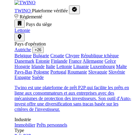
TWINO
Plateforme vérifiée
Réglementé
Pays du siège
Lettonie
Pays d'opération
Autriche
+26
Belgique
Bulgarie
Croatie
Chypre
République tchèque
Danemark
Estonie
Finlande
France
Allemagne
Grèce
Hongrie
Irlande
Italie
Lettonie
Lituanie
Luxembourg
Malte
Pays-Bas
Pologne
Portugal
Roumanie
Slovaquie
Slovénie
Espagne
Suède
Twino est une plateforme de prêt P2P qui facilite les prêts en
ligne aux consommateurs et aux entreprises avec des
mécanismes de protection des investisseurs. Son outil d'Auto-
invest offre une diversification sans tracas basée sur les
critères de l'investisseur.
Industrie
Immobilier
Prêts personnels
Type