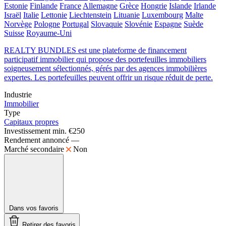
Estonie
Finlande
France
Allemagne
Grèce
Hongrie
Islande
Irlande
Israël
Italie
Lettonie
Liechtenstein
Lituanie
Luxembourg
Malte
Norvège
Pologne
Portugal
Slovaquie
Slovénie
Espagne
Suède
Suisse
Royaume-Uni
REALTY BUNDLES est une plateforme de financement
participatif immobilier qui propose des portefeuilles immobiliers
soigneusement sélectionnés, gérés par des agences immobilières
expertes. Les portefeuilles peuvent offrir un risque réduit de perte.
Industrie
Immobilier
Type
Capitaux propres
Investissement min.
€250
Rendement annoncé
—
Marché secondaire
Non
Dans vos favoris
Retirer des favoris