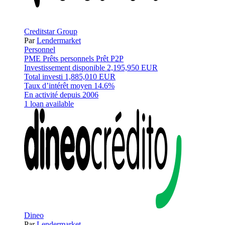
Creditstar Group
Par
Lendermarket
Personnel
PME
Prêts personnels
Prêt P2P
Investissement disponible
2,195,950 EUR
Total investi
1,885,010 EUR
Taux d’intérêt moyen
14.6%
En activité depuis
2006
1 loan available
Dineo
Par
Lendermarket