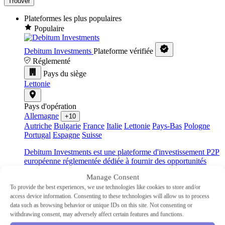
Trouver
Plateformes les plus populaires
Populaire
Debitum Investments
Plateforme vérifiée
Réglementé
Pays du siège
Lettonie
Pays d'opération
Allemagne
+10
Autriche
Bulgarie
France
Italie
Lettonie
Pays-Bas
Pologne
Portugal
Espagne
Suisse
Debitum Investments est une plateforme d'investissement P2P
européenne réglementée dédiée à fournir des opportunités
d'investissement sécurisées dans des prêts commerciaux
Manage Consent
adossés à des actifs.
To provide the best experiences, we use technologies like cookies to store and/or
Industrie
access device information. Consenting to these technologies will allow us to process
PME
data such as browsing behavior or unique IDs on this site. Not consenting or
Type
withdrawing consent, may adversely affect certain features and functions.
Prêt P2P