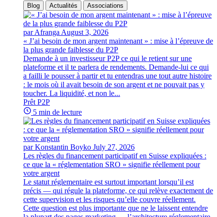
Blog
Actualités
Associations
par Afranga
August 3, 2026
« J’ai besoin de mon argent maintenant » : mise à l’épreuve de
la plus grande faiblesse du P2P
Demande à un investisseur P2P ce qui le retient sur une
plateforme et il te parlera de rendements. Demande-lui ce qui
a failli le pousser à partir et tu entendras une tout autre histoire
: le mois où il avait besoin de son argent et ne pouvait pas y
toucher. La liquidité, et non le...
Prêt P2P
5 min de lecture
par Konstantin Boyko
July 27, 2026
Les règles du financement participatif en Suisse expliquées :
ce que la « réglementation SRO » signifie réellement pour
votre argent
Le statut réglementaire est surtout important lorsqu’il est
précis — qui régule la plateforme, ce qui relève exactement de
cette supervision et les risques qu’elle couvre réellement.
Cette question est plus importante que ne le laissent entendre
la plupart des pages marketing — l’architecture réglementaire