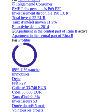
Réglementé
Consumer
PME
Prêts personnels
Prêt P2P
Investissement disponible
198 EUR
Total investi
22 EUR
Taux d’intérêt moyen
11.9%
En activité depuis
2014
active
Apartment in the central part of Riga II
Par
Profitus
89%
11% gauche
Immobilier
Dette
Prêt P2P
Collecté
33,746 EUR
Cible
38,000 EUR
Taux d'intérêt
8%
Investisseurs
53
Durée du prêt
5 mois
Voir tous les projets