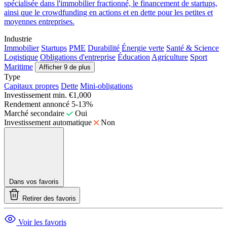
spécialisée dans l'immobilier fractionné, le financement de startups,
ainsi que le crowdfunding en actions et en dette pour les petites et
moyennes entreprises.
Industrie
Immobilier
Startups
PME
Durabilité
Énergie verte
Santé & Science
Logistique
Obligations d'entreprise
Éducation
Agriculture
Sport
Maritime
Afficher 9 de plus
Type
Capitaux propres
Dette
Mini-obligations
Investissement min.
€1,000
Rendement annoncé
5-13%
Marché secondaire
Oui
Investissement automatique
Non
Dans vos favoris
Retirer des favoris
Voir les favoris