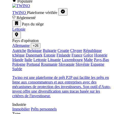
Populaire
TWINO
Plateforme vérifiée
Réglementé
Pays du siège
Lettonie
Pays d'opération
Allemagne
+26
Autriche
Belgique
Bulgarie
Croatie
Chypre
République
tchèque
Danemark
Estonie
Finlande
France
Grèce
Hongrie
Irlande
Italie
Lettonie
Lituanie
Luxembourg
Malte
Pays-Bas
Pologne
Portugal
Roumanie
Slovaquie
Slovénie
Espagne
Suède
Twino est une plateforme de prêt P2P qui facilite les prêts en
ligne aux consommateurs et aux entreprises avec des
mécanismes de protection des investisseurs. Son outil d'Auto-
invest offre une diversification sans tracas basée sur les
critères de l'investisseur.
Industrie
Immobilier
Prêts personnels
Type