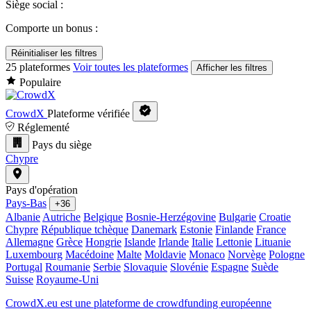
Siège social :
Comporte un bonus :
Réinitialiser les filtres
25 plateformes
Voir toutes les plateformes
Afficher les filtres
Populaire
CrowdX
Plateforme vérifiée
Réglementé
Pays du siège
Chypre
Pays d'opération
Pays-Bas
+36
Albanie
Autriche
Belgique
Bosnie-Herzégovine
Bulgarie
Croatie
Chypre
République tchèque
Danemark
Estonie
Finlande
France
Allemagne
Grèce
Hongrie
Islande
Irlande
Italie
Lettonie
Lituanie
Luxembourg
Macédoine
Malte
Moldavie
Monaco
Norvège
Pologne
Portugal
Roumanie
Serbie
Slovaquie
Slovénie
Espagne
Suède
Suisse
Royaume-Uni
CrowdX.eu est une plateforme de crowdfunding européenne