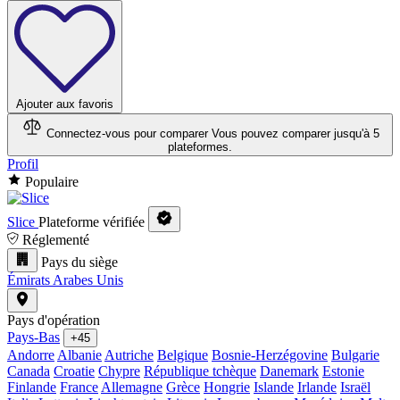
Ajouter aux favoris
Connectez-vous pour comparer
Vous pouvez comparer jusqu'à 5
plateformes.
Profil
Populaire
Slice
Plateforme vérifiée
Réglementé
Pays du siège
Émirats Arabes Unis
Pays d'opération
Pays-Bas
+45
Andorre
Albanie
Autriche
Belgique
Bosnie-Herzégovine
Bulgarie
Canada
Croatie
Chypre
République tchèque
Danemark
Estonie
Finlande
France
Allemagne
Grèce
Hongrie
Islande
Irlande
Israël