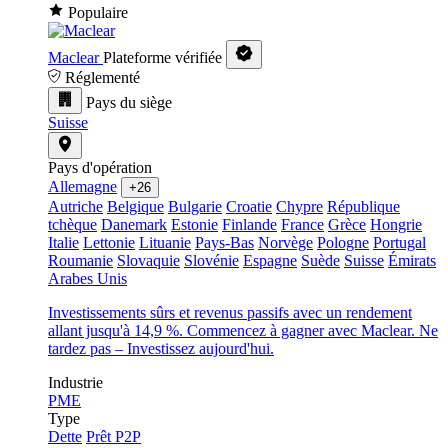
Populaire
Maclear
Plateforme vérifiée
Réglementé
Pays du siège
Suisse
Pays d'opération
Allemagne
+26
Autriche
Belgique
Bulgarie
Croatie
Chypre
République
tchèque
Danemark
Estonie
Finlande
France
Grèce
Hongrie
Italie
Lettonie
Lituanie
Pays-Bas
Norvège
Pologne
Portugal
Roumanie
Slovaquie
Slovénie
Espagne
Suède
Suisse
Émirats
Arabes Unis
Investissements sûrs et revenus passifs avec un rendement
allant jusqu'à 14,9 %. Commencez à gagner avec Maclear. Ne
tardez pas – Investissez aujourd'hui.
Industrie
PME
Type
Dette
Prêt P2P