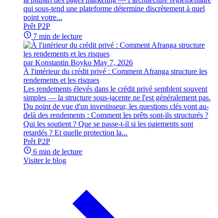
qui sous-tend une plateforme détermine discrètement à quel
point votre...
Prêt P2P
7 min de lecture
par Konstantin Boyko
May 7, 2026
À l'intérieur du crédit privé : Comment Afranga structure les
rendements et les risques
Les rendements élevés dans le crédit privé semblent souvent
simples — la structure sous-jacente ne l'est généralement pas.
Du point de vue d'un investisseur, les questions clés vont au-
delà des rendements : Comment les prêts sont-ils structurés ?
Qui les soutient ? Que se passe-t-il si les paiements sont
retardés ? Et quelle protection la...
Prêt P2P
6 min de lecture
Visiter le blog