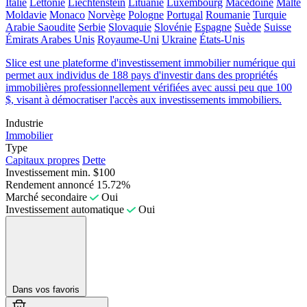
Italie
Lettonie
Liechtenstein
Lituanie
Luxembourg
Macédoine
Malte
Moldavie
Monaco
Norvège
Pologne
Portugal
Roumanie
Turquie
Arabie Saoudite
Serbie
Slovaquie
Slovénie
Espagne
Suède
Suisse
Émirats Arabes Unis
Royaume-Uni
Ukraine
États-Unis
Slice est une plateforme d'investissement immobilier numérique qui
permet aux individus de 188 pays d'investir dans des propriétés
immobilières professionnellement vérifiées avec aussi peu que 100
$, visant à démocratiser l'accès aux investissements immobiliers.
Industrie
Immobilier
Type
Capitaux propres
Dette
Investissement min.
$100
Rendement annoncé
15.72%
Marché secondaire
Oui
Investissement automatique
Oui
Dans vos favoris