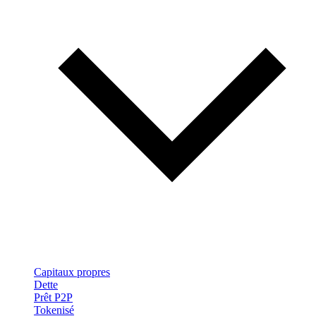
Capitaux propres
Dette
Prêt P2P
Tokenisé