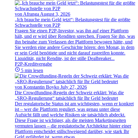
von Afranga
August 3, 2026
„Ich brauche mein Geld jetzt“: Belastungstest für die größte
Schwachstelle von P2P
Fragen Sie einen P2P-Investor, was ihn auf einer Plattform
hält, und er wird über Renditen sprechen. Fragen Sie ihn, was
ihn beinahe zum Verlassen der Plattform bewogen hätte, und
Sie werden eine andere Geschichte hören: den Monat, in dem
er sein Geld benötigte und nicht darauf zugreifen konnte.
Liquidität, nicht Rendite, ist der stille Dealbreaker...
P2P-Kreditvergabe
5 min lesen
von Konstantin Boyko
July 27, 2026
Die Crowdfunding-Regeln der Schweiz erklärt: Was die
„SRO-Regulierung“ tatsächlich für Ihr Geld bedeutet
Der regulatorische Status ist am wichtigsten, wenn er konkret
ist – wer die Plattform reguliert, was genau unter diese
Aufsicht fällt und welche Risiken sie tatsächlich abdeckt.
Diese Frage ist wichtiger, als die meisten Marketingseiten
vermuten lassen – die regulatorische Architektur hinter einer
Plattform entscheidet stillschweigend darüber, wie stark Ihr
Geld gefährdet ist, wenn etwas...