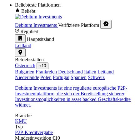
Beliebteste Plattformen
Beliebt
Debitum Investments
Verifizierte Plattform
Reguliert
Hauptsitzland
Lettland
Betriebsstätten
Österreich
+10
Bulgarien
Frankreich
Deutschland
Italien
Lettland
Niederlande
Polen
Portugal
Spanien
Schweiz
Debitum Investments ist eine regulierte europäische P2P-
Investmentplattform, die sich der Bereitstellung sicherer
Investitionsmöglichkeiten in asset-backed Geschäftskredite
widmet.
Branche
KMU
Typ
P2P-Kreditvergabe
Mindestinvestition
€10