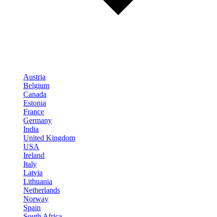
Austria
Belgium
Canada
Estonia
France
Germany
India
United Kingdom
USA
Ireland
Italy
Latvia
Lithuania
Netherlands
Norway
Spain
South Africa