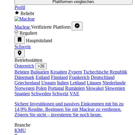
Plattformen vergleichen.
Profil
Beliebt
Maclear
Verifizierte Plattform
Reguliert
Hauptsitzland
Schweiz
Betriebsstätten
Österreich
+26
Belgien
Bulgarien
Kroatien
Zypern
Tschechische Republik
Dänemark
Estland
Finnland
Frankreich
Deutschland
Griechenland
Ungarn
Italien
Lettland
Litauen
Niederlande
Norwegen
Polen
Portugal
Rumänien
Slowakei
Slowenien
Spanien
Schweden
Schweiz
VAE
Sichere Investitionen und passives Einkommen mit bis zu
14,9% Rendite. Beginnen Sie mit Maclear zu verdienen.
Zögern Sie nicht – investieren Sie noch heute.
Branche
KMU