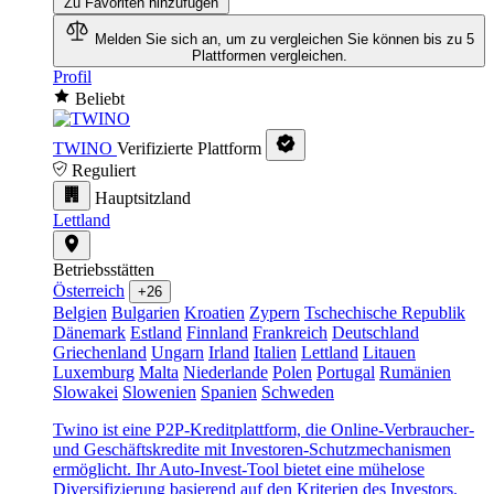
Zu Favoriten hinzufügen
Melden Sie sich an, um zu vergleichen
Sie können bis zu 5
Plattformen vergleichen.
Profil
Beliebt
TWINO
Verifizierte Plattform
Reguliert
Hauptsitzland
Lettland
Betriebsstätten
Österreich
+26
Belgien
Bulgarien
Kroatien
Zypern
Tschechische Republik
Dänemark
Estland
Finnland
Frankreich
Deutschland
Griechenland
Ungarn
Irland
Italien
Lettland
Litauen
Luxemburg
Malta
Niederlande
Polen
Portugal
Rumänien
Slowakei
Slowenien
Spanien
Schweden
Twino ist eine P2P-Kreditplattform, die Online-Verbraucher-
und Geschäftskredite mit Investoren-Schutzmechanismen
ermöglicht. Ihr Auto-Invest-Tool bietet eine mühelose
Diversifizierung basierend auf den Kriterien des Investors.