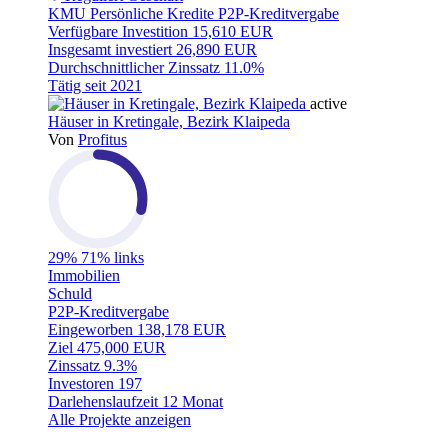
KMU
Persönliche Kredite
P2P-Kreditvergabe
Verfügbare Investition
15,610 EUR
Insgesamt investiert
26,890 EUR
Durchschnittlicher Zinssatz
11.0%
Tätig seit
2021
active
Häuser in Kretingale, Bezirk Klaipeda
Von
Profitus
29%
71% links
Immobilien
Schuld
P2P-Kreditvergabe
Eingeworben
138,178 EUR
Ziel
475,000 EUR
Zinssatz
9.3%
Investoren
197
Darlehenslaufzeit
12 Monat
Alle Projekte anzeigen