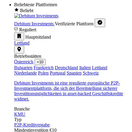
Beliebteste Plattformen
Beliebt
Debitum Investments
Verifizierte Plattform
Reguliert
Hauptsitzland
Lettland
Betriebsstätten
Österreich
+10
Bulgarien
Frankreich
Deutschland
Italien
Lettland
Niederlande
Polen
Portugal
Spanien
Schweiz
Debitum Investments ist eine regulierte europäische P2P-
Investmentplattform, die sich der Bereitstellung sicherer
Investitionsmöglichkeiten in asset-backed Geschäftskredite
widmet.
Branche
KMU
Typ
P2P-Kreditvergabe
Mindestinvestition
€10