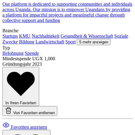
Our platform is dedicated to supporting communities and individuals
across Uganda. Our mission is to empower Ugandans by providing
a platform for impactful projects and meaningful change through
collective support and funding
Branche
Startups
KMU
Nachhaltigkeit
Gesundheit & Wissenschaft
Soziale
Zwecke
Bildung
Landwirtschaft
Sport
5 mehr anzeigen
Typ
Belohnung
Spende
Mindestspende
UGX 1,000
Gründungsjahr
2023
In Ihren Favoriten
Von Favoriten entfernen
Favoriten anzeigen