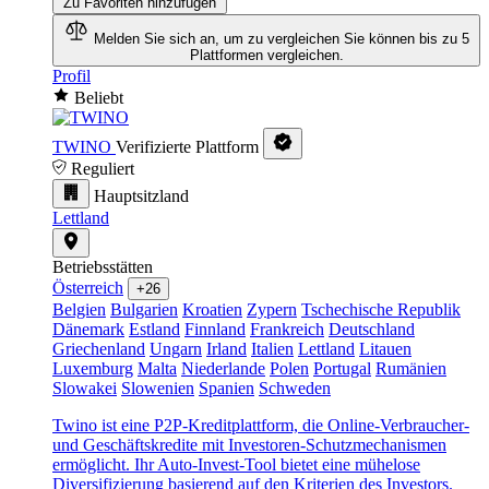
Zu Favoriten hinzufügen
Melden Sie sich an, um zu vergleichen
Sie können bis zu 5
Plattformen vergleichen.
Profil
Beliebt
TWINO
Verifizierte Plattform
Reguliert
Hauptsitzland
Lettland
Betriebsstätten
Österreich
+26
Belgien
Bulgarien
Kroatien
Zypern
Tschechische Republik
Dänemark
Estland
Finnland
Frankreich
Deutschland
Griechenland
Ungarn
Irland
Italien
Lettland
Litauen
Luxemburg
Malta
Niederlande
Polen
Portugal
Rumänien
Slowakei
Slowenien
Spanien
Schweden
Twino ist eine P2P-Kreditplattform, die Online-Verbraucher-
und Geschäftskredite mit Investoren-Schutzmechanismen
ermöglicht. Ihr Auto-Invest-Tool bietet eine mühelose
Diversifizierung basierend auf den Kriterien des Investors.