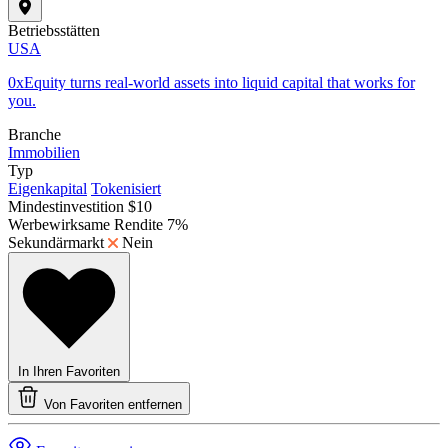
Betriebsstätten
USA
0xEquity turns real-world assets into liquid capital that works for
you.
Branche
Immobilien
Typ
Eigenkapital
Tokenisiert
Mindestinvestition
$10
Werbewirksame Rendite
7%
Sekundärmarkt
Nein
In Ihren Favoriten
Von Favoriten entfernen