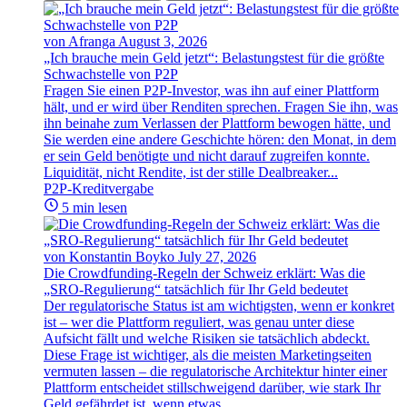
von Afranga
August 3, 2026
„Ich brauche mein Geld jetzt“: Belastungstest für die größte
Schwachstelle von P2P
Fragen Sie einen P2P-Investor, was ihn auf einer Plattform
hält, und er wird über Renditen sprechen. Fragen Sie ihn, was
ihn beinahe zum Verlassen der Plattform bewogen hätte, und
Sie werden eine andere Geschichte hören: den Monat, in dem
er sein Geld benötigte und nicht darauf zugreifen konnte.
Liquidität, nicht Rendite, ist der stille Dealbreaker...
P2P-Kreditvergabe
5 min lesen
von Konstantin Boyko
July 27, 2026
Die Crowdfunding-Regeln der Schweiz erklärt: Was die
„SRO-Regulierung“ tatsächlich für Ihr Geld bedeutet
Der regulatorische Status ist am wichtigsten, wenn er konkret
ist – wer die Plattform reguliert, was genau unter diese
Aufsicht fällt und welche Risiken sie tatsächlich abdeckt.
Diese Frage ist wichtiger, als die meisten Marketingseiten
vermuten lassen – die regulatorische Architektur hinter einer
Plattform entscheidet stillschweigend darüber, wie stark Ihr
Geld gefährdet ist, wenn etwas...