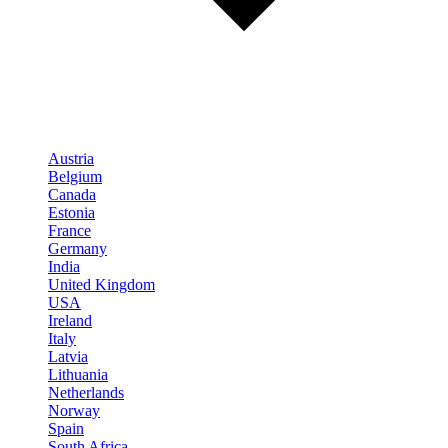
Austria
Belgium
Canada
Estonia
France
Germany
India
United Kingdom
USA
Ireland
Italy
Latvia
Lithuania
Netherlands
Norway
Spain
South Africa