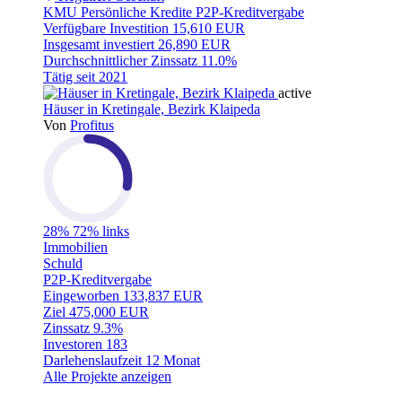
KMU
Persönliche Kredite
P2P-Kreditvergabe
Verfügbare Investition
15,610 EUR
Insgesamt investiert
26,890 EUR
Durchschnittlicher Zinssatz
11.0%
Tätig seit
2021
active
Häuser in Kretingale, Bezirk Klaipeda
Von
Profitus
28%
72% links
Immobilien
Schuld
P2P-Kreditvergabe
Eingeworben
133,837 EUR
Ziel
475,000 EUR
Zinssatz
9.3%
Investoren
183
Darlehenslaufzeit
12 Monat
Alle Projekte anzeigen