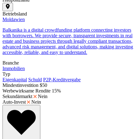
Betriebsland
Moldawien
Balkanika is a digital crowdfunding platform connecting investors
with borrowers. We provide secure, transparent investments in real
estate and business projects through legally compliant transactions,
advanced risk management, and digital solutions, making investing
accessible, reliable, and easy to understand.
Branche
Immobilien
Typ
Eigenkapital
Schuld
P2P-Kreditvergabe
Mindestinvestition
$50
Werbewirksame Rendite
15%
Sekundärmarkt
Nein
Auto-Invest
Nein