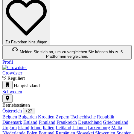
Zu Favoriten hinzufügen
Melden Sie sich an, um zu vergleichen
Sie können bis zu 5
Plattformen vergleichen.
Profil
Crowdster
Reguliert
Hauptsitzland
Schweden
Betriebsstätten
Österreich
+27
Belgien
Bulgarien
Kroatien
Zypern
Tschechische Republik
Dänemark
Estland
Finnland
Frankreich
Deutschland
Griechenland
Ungarn
Island
Irland
Italien
Lettland
Litauen
Luxemburg
Malta
Niederlande
Polen
Portugal
Rumänien
Slowakei
Slowenien
Spanien