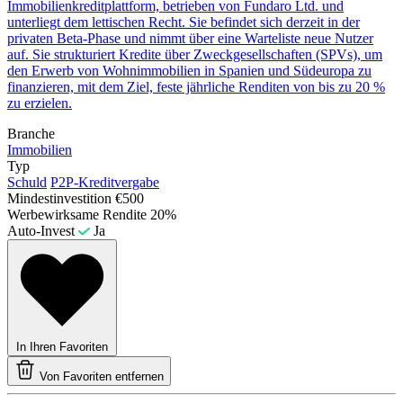
Immobilienkreditplattform, betrieben von Fundaro Ltd. und
unterliegt dem lettischen Recht. Sie befindet sich derzeit in der
privaten Beta-Phase und nimmt über eine Warteliste neue Nutzer
auf. Sie strukturiert Kredite über Zweckgesellschaften (SPVs), um
den Erwerb von Wohnimmobilien in Spanien und Südeuropa zu
finanzieren, mit dem Ziel, feste jährliche Renditen von bis zu 20 %
zu erzielen.
Branche
Immobilien
Typ
Schuld
P2P-Kreditvergabe
Mindestinvestition
€500
Werbewirksame Rendite
20%
Auto-Invest
Ja
In Ihren Favoriten
Von Favoriten entfernen