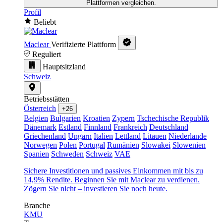
Plattformen vergleichen.
Profil
Beliebt
Maclear
Verifizierte Plattform
Reguliert
Hauptsitzland
Schweiz
Betriebsstätten
Österreich
+26
Belgien
Bulgarien
Kroatien
Zypern
Tschechische Republik
Dänemark
Estland
Finnland
Frankreich
Deutschland
Griechenland
Ungarn
Italien
Lettland
Litauen
Niederlande
Norwegen
Polen
Portugal
Rumänien
Slowakei
Slowenien
Spanien
Schweden
Schweiz
VAE
Sichere Investitionen und passives Einkommen mit bis zu
14,9% Rendite. Beginnen Sie mit Maclear zu verdienen.
Zögern Sie nicht – investieren Sie noch heute.
Branche
KMU