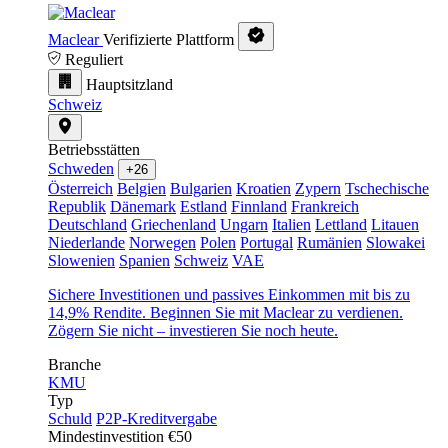
Maclear
Verifizierte Plattform
Reguliert
Hauptsitzland
Schweiz
Betriebsstätten
Schweden
+26
Österreich
Belgien
Bulgarien
Kroatien
Zypern
Tschechische
Republik
Dänemark
Estland
Finnland
Frankreich
Deutschland
Griechenland
Ungarn
Italien
Lettland
Litauen
Niederlande
Norwegen
Polen
Portugal
Rumänien
Slowakei
Slowenien
Spanien
Schweiz
VAE
Sichere Investitionen und passives Einkommen mit bis zu
14,9% Rendite. Beginnen Sie mit Maclear zu verdienen.
Zögern Sie nicht – investieren Sie noch heute.
Branche
KMU
Typ
Schuld
P2P-Kreditvergabe
Mindestinvestition
€50