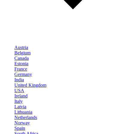
Austria
Belgium
Canada
Estonia
France
Germany
India
United Kingdom
USA
Ireland
Italy
Latvia
Lithuania
Netherlands
Norway
Spain
South Africa