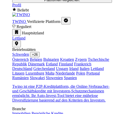
Plattformen vergleichen.
Profil
Beliebt
TWINO
Verifizierte Plattform
Reguliert
Hauptsitzland
Lettland
Betriebsstätten
Schweden
+26
Österreich
Belgien
Bulgarien
Kroatien
Zypern
Tschechische
Republik
Dänemark
Estland
Finnland
Frankreich
Deutschland
Griechenland
Ungarn
Irland
Italien
Lettland
Litauen
Luxemburg
Malta
Niederlande
Polen
Portugal
Rumänien
Slowakei
Slowenien
Spanien
Twino ist eine P2P-Kreditplattform, die Online-Verbraucher-
und Geschäftskredite mit Investoren-Schutzmechanismen
ermöglicht. Ihr Auto-Invest-Tool bietet eine mühelose
Diversifizierung basierend auf den Kriterien des Investors.
Branche
Immobilien
Persönliche Kredite