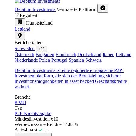
Debitum Investments
Verifizierte Plattform
Reguliert
Hauptsitzland
Lettland
Betriebsstätten
Schweden
+11
Österreich
Bulgarien
Frankreich
Deutschland
Italien
Lettland
Niederlande
Polen
Portugal
Spanien
Schweiz
Debitum Investments ist eine regulierte europäische P2P-
Investmentplattform, die sich der Bereitstellung sicherer
Investitionsmöglichkeiten in asset-backed Geschäftskredite
widmet.
Branche
KMU
Typ
P2P-Kreditvergabe
Mindestinvestition
€10
Werbewirksame Rendite
14.83%
Auto-Invest
Ja