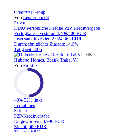
Creditstar Group
Von
Lendermarket
Privat
KMU
Persönliche Kredite
P2P-Kreditvergabe
Verfügbare Investition
4,498,406 EUR
Insgesamt investiert
2,024,363 EUR
Durchschnittlicher Zinssatz
14.6%
Tätig seit
2006
active
Huberto Homes, Bezirk Trakai VI
Von
Profitus
48%
52% links
Immobilien
Schuld
P2P-Kreditvergabe
Eingeworben
23,996 EUR
Ziel
50,000 EUR
Zinssatz
8.5%