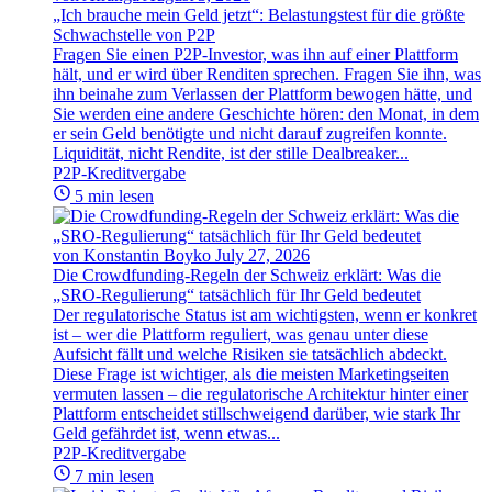
„Ich brauche mein Geld jetzt“: Belastungstest für die größte
Schwachstelle von P2P
Fragen Sie einen P2P-Investor, was ihn auf einer Plattform
hält, und er wird über Renditen sprechen. Fragen Sie ihn, was
ihn beinahe zum Verlassen der Plattform bewogen hätte, und
Sie werden eine andere Geschichte hören: den Monat, in dem
er sein Geld benötigte und nicht darauf zugreifen konnte.
Liquidität, nicht Rendite, ist der stille Dealbreaker...
P2P-Kreditvergabe
5 min lesen
von Konstantin Boyko
July 27, 2026
Die Crowdfunding-Regeln der Schweiz erklärt: Was die
„SRO-Regulierung“ tatsächlich für Ihr Geld bedeutet
Der regulatorische Status ist am wichtigsten, wenn er konkret
ist – wer die Plattform reguliert, was genau unter diese
Aufsicht fällt und welche Risiken sie tatsächlich abdeckt.
Diese Frage ist wichtiger, als die meisten Marketingseiten
vermuten lassen – die regulatorische Architektur hinter einer
Plattform entscheidet stillschweigend darüber, wie stark Ihr
Geld gefährdet ist, wenn etwas...
P2P-Kreditvergabe
7 min lesen