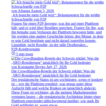
von Afranga
August 3, 2026
„Ich brauche mein Geld jetzt“: Belastungstest für die größte
Schwachstelle von P2P
Fragen Sie einen P2P-Investor, was ihn auf einer Plattform
hält, und er wird über Renditen sprechen. Fragen Sie ihn, was
ihn beinahe zum Verlassen der Plattform bewogen hätte, und
Sie werden eine andere Geschichte hören: den Monat, in dem
er sein Geld benötigte und nicht darauf zugreifen konnte.
Liquidität, nicht Rendite, ist der stille Dealbreaker...
P2P-Kreditvergabe
5 min lesen
von Konstantin Boyko
July 27, 2026
Die Crowdfunding-Regeln der Schweiz erklärt: Was die
„SRO-Regulierung“ tatsächlich für Ihr Geld bedeutet
Der regulatorische Status ist am wichtigsten, wenn er konkret
ist – wer die Plattform reguliert, was genau unter diese
Aufsicht fällt und welche Risiken sie tatsächlich abdeckt.
Diese Frage ist wichtiger, als die meisten Marketingseiten
vermuten lassen – die regulatorische Architektur hinter einer
Plattform entscheidet stillschweigend darüber, wie stark Ihr
Geld gefährdet ist, wenn etwas...