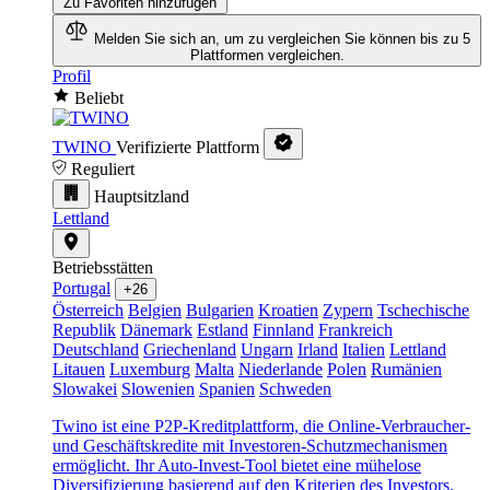
Zu Favoriten hinzufügen
Melden Sie sich an, um zu vergleichen
Sie können bis zu 5
Plattformen vergleichen.
Profil
Beliebt
TWINO
Verifizierte Plattform
Reguliert
Hauptsitzland
Lettland
Betriebsstätten
Portugal
+26
Österreich
Belgien
Bulgarien
Kroatien
Zypern
Tschechische
Republik
Dänemark
Estland
Finnland
Frankreich
Deutschland
Griechenland
Ungarn
Irland
Italien
Lettland
Litauen
Luxemburg
Malta
Niederlande
Polen
Rumänien
Slowakei
Slowenien
Spanien
Schweden
Twino ist eine P2P-Kreditplattform, die Online-Verbraucher-
und Geschäftskredite mit Investoren-Schutzmechanismen
ermöglicht. Ihr Auto-Invest-Tool bietet eine mühelose
Diversifizierung basierend auf den Kriterien des Investors.