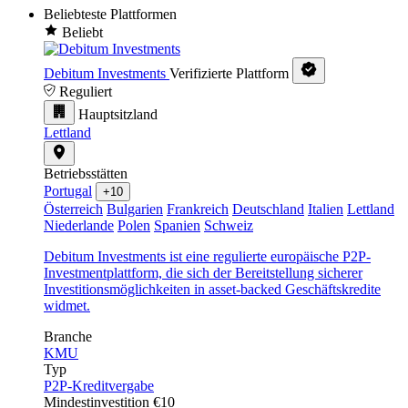
Beliebteste Plattformen
Beliebt
Debitum Investments
Verifizierte Plattform
Reguliert
Hauptsitzland
Lettland
Betriebsstätten
Portugal
+10
Österreich
Bulgarien
Frankreich
Deutschland
Italien
Lettland
Niederlande
Polen
Spanien
Schweiz
Debitum Investments ist eine regulierte europäische P2P-
Investmentplattform, die sich der Bereitstellung sicherer
Investitionsmöglichkeiten in asset-backed Geschäftskredite
widmet.
Branche
KMU
Typ
P2P-Kreditvergabe
Mindestinvestition
€10