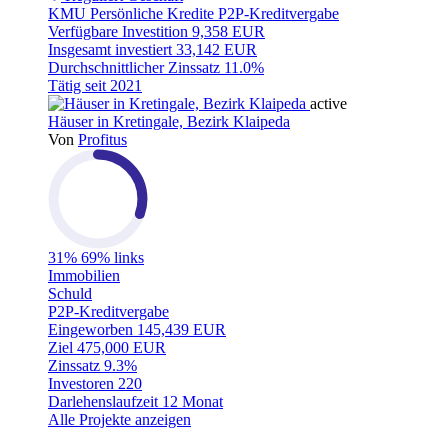
KMU
Persönliche Kredite
P2P-Kreditvergabe
Verfügbare Investition
9,358 EUR
Insgesamt investiert
33,142 EUR
Durchschnittlicher Zinssatz
11.0%
Tätig seit
2021
active
Häuser in Kretingale, Bezirk Klaipeda
Von
Profitus
31%
69% links
Immobilien
Schuld
P2P-Kreditvergabe
Eingeworben
145,439 EUR
Ziel
475,000 EUR
Zinssatz
9.3%
Investoren
220
Darlehenslaufzeit
12 Monat
Alle Projekte anzeigen