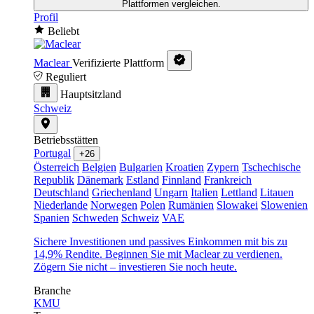
Plattformen vergleichen.
Profil
Beliebt
Maclear
Verifizierte Plattform
Reguliert
Hauptsitzland
Schweiz
Betriebsstätten
Portugal
+26
Österreich
Belgien
Bulgarien
Kroatien
Zypern
Tschechische
Republik
Dänemark
Estland
Finnland
Frankreich
Deutschland
Griechenland
Ungarn
Italien
Lettland
Litauen
Niederlande
Norwegen
Polen
Rumänien
Slowakei
Slowenien
Spanien
Schweden
Schweiz
VAE
Sichere Investitionen und passives Einkommen mit bis zu
14,9% Rendite. Beginnen Sie mit Maclear zu verdienen.
Zögern Sie nicht – investieren Sie noch heute.
Branche
KMU