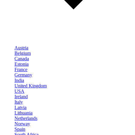
Austria
Belgium
Canada
Estonia
France
Germany
India
United Kingdom
USA
Ireland
Italy
Latvia
Lithuania
Netherlands
Norway
Spain
South Africa