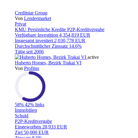
Creditstar Group
Von
Lendermarket
Privat
KMU
Persönliche Kredite
P2P-Kreditvergabe
Verfügbare Investition
4,354,819 EUR
Insgesamt investiert
2,030,778 EUR
Durchschnittlicher Zinssatz
14.6%
Tätig seit
2006
active
Huberto Homes, Bezirk Trakai VI
Von
Profitus
58%
42% links
Immobilien
Schuld
P2P-Kreditvergabe
Eingeworben
28,933 EUR
Ziel
50,000 EUR
Zinssatz
8.5%