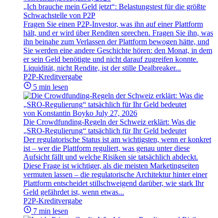
„Ich brauche mein Geld jetzt“: Belastungstest für die größte
Schwachstelle von P2P
Fragen Sie einen P2P-Investor, was ihn auf einer Plattform
hält, und er wird über Renditen sprechen. Fragen Sie ihn, was
ihn beinahe zum Verlassen der Plattform bewogen hätte, und
Sie werden eine andere Geschichte hören: den Monat, in dem
er sein Geld benötigte und nicht darauf zugreifen konnte.
Liquidität, nicht Rendite, ist der stille Dealbreaker...
P2P-Kreditvergabe
5 min lesen
von Konstantin Boyko
July 27, 2026
Die Crowdfunding-Regeln der Schweiz erklärt: Was die
„SRO-Regulierung“ tatsächlich für Ihr Geld bedeutet
Der regulatorische Status ist am wichtigsten, wenn er konkret
ist – wer die Plattform reguliert, was genau unter diese
Aufsicht fällt und welche Risiken sie tatsächlich abdeckt.
Diese Frage ist wichtiger, als die meisten Marketingseiten
vermuten lassen – die regulatorische Architektur hinter einer
Plattform entscheidet stillschweigend darüber, wie stark Ihr
Geld gefährdet ist, wenn etwas...
P2P-Kreditvergabe
7 min lesen