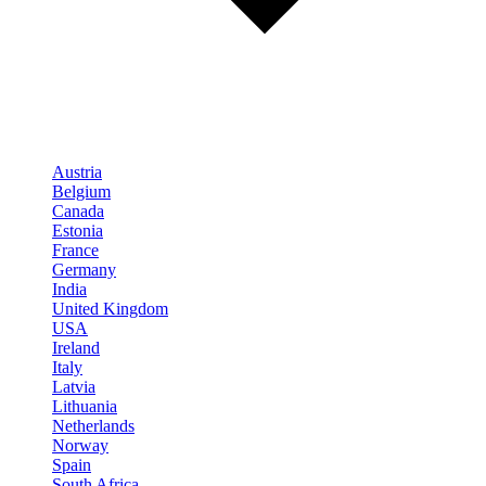
Austria
Belgium
Canada
Estonia
France
Germany
India
United Kingdom
USA
Ireland
Italy
Latvia
Lithuania
Netherlands
Norway
Spain
South Africa