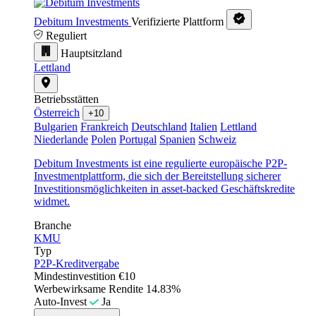
Debitum Investments
Verifizierte Plattform
Reguliert
Hauptsitzland
Lettland
Betriebsstätten
Österreich
+10
Bulgarien
Frankreich
Deutschland
Italien
Lettland
Niederlande
Polen
Portugal
Spanien
Schweiz
Debitum Investments ist eine regulierte europäische P2P-
Investmentplattform, die sich der Bereitstellung sicherer
Investitionsmöglichkeiten in asset-backed Geschäftskredite
widmet.
Branche
KMU
Typ
P2P-Kreditvergabe
Mindestinvestition
€10
Werbewirksame Rendite
14.83%
Auto-Invest
Ja