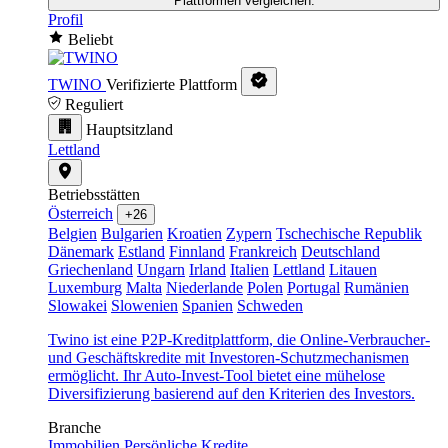
Plattformen vergleichen.
Profil
Beliebt
TWINO
Verifizierte Plattform
Reguliert
Hauptsitzland
Lettland
Betriebsstätten
Österreich
+26
Belgien
Bulgarien
Kroatien
Zypern
Tschechische Republik
Dänemark
Estland
Finnland
Frankreich
Deutschland
Griechenland
Ungarn
Irland
Italien
Lettland
Litauen
Luxemburg
Malta
Niederlande
Polen
Portugal
Rumänien
Slowakei
Slowenien
Spanien
Schweden
Twino ist eine P2P-Kreditplattform, die Online-Verbraucher-
und Geschäftskredite mit Investoren-Schutzmechanismen
ermöglicht. Ihr Auto-Invest-Tool bietet eine mühelose
Diversifizierung basierend auf den Kriterien des Investors.
Branche
Immobilien
Persönliche Kredite