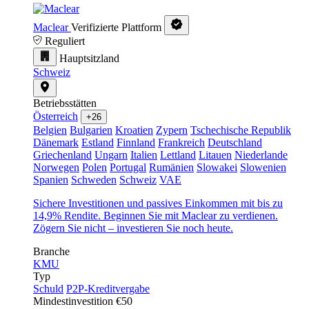
Maclear
Verifizierte Plattform
Reguliert
Hauptsitzland
Schweiz
Betriebsstätten
Österreich
+26
Belgien
Bulgarien
Kroatien
Zypern
Tschechische Republik
Dänemark
Estland
Finnland
Frankreich
Deutschland
Griechenland
Ungarn
Italien
Lettland
Litauen
Niederlande
Norwegen
Polen
Portugal
Rumänien
Slowakei
Slowenien
Spanien
Schweden
Schweiz
VAE
Sichere Investitionen und passives Einkommen mit bis zu
14,9% Rendite. Beginnen Sie mit Maclear zu verdienen.
Zögern Sie nicht – investieren Sie noch heute.
Branche
KMU
Typ
Schuld
P2P-Kreditvergabe
Mindestinvestition
€50