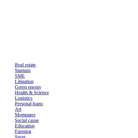
Real estate
Startups
SME
Litigation
Green energy
Health & Science
Logistics
Personal loans
Art
Mortgages
Social cause
Education
Farming
Sport