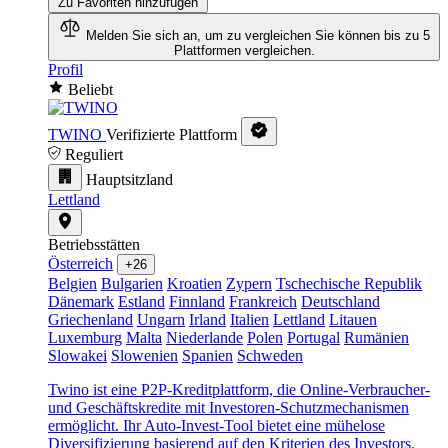
Zu Favoriten hinzufügen
Melden Sie sich an, um zu vergleichen
Sie können bis zu 5
Plattformen vergleichen.
Profil
Beliebt
TWINO
Verifizierte Plattform
Reguliert
Hauptsitzland
Lettland
Betriebsstätten
Österreich
+26
Belgien
Bulgarien
Kroatien
Zypern
Tschechische Republik
Dänemark
Estland
Finnland
Frankreich
Deutschland
Griechenland
Ungarn
Irland
Italien
Lettland
Litauen
Luxemburg
Malta
Niederlande
Polen
Portugal
Rumänien
Slowakei
Slowenien
Spanien
Schweden
Twino ist eine P2P-Kreditplattform, die Online-Verbraucher-
und Geschäftskredite mit Investoren-Schutzmechanismen
ermöglicht. Ihr Auto-Invest-Tool bietet eine mühelose
Diversifizierung basierend auf den Kriterien des Investors.