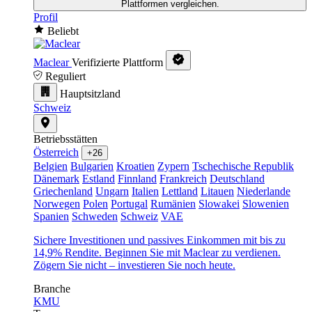
Plattformen vergleichen.
Profil
Beliebt
Maclear
Verifizierte Plattform
Reguliert
Hauptsitzland
Schweiz
Betriebsstätten
Österreich
+26
Belgien
Bulgarien
Kroatien
Zypern
Tschechische Republik
Dänemark
Estland
Finnland
Frankreich
Deutschland
Griechenland
Ungarn
Italien
Lettland
Litauen
Niederlande
Norwegen
Polen
Portugal
Rumänien
Slowakei
Slowenien
Spanien
Schweden
Schweiz
VAE
Sichere Investitionen und passives Einkommen mit bis zu
14,9% Rendite. Beginnen Sie mit Maclear zu verdienen.
Zögern Sie nicht – investieren Sie noch heute.
Branche
KMU