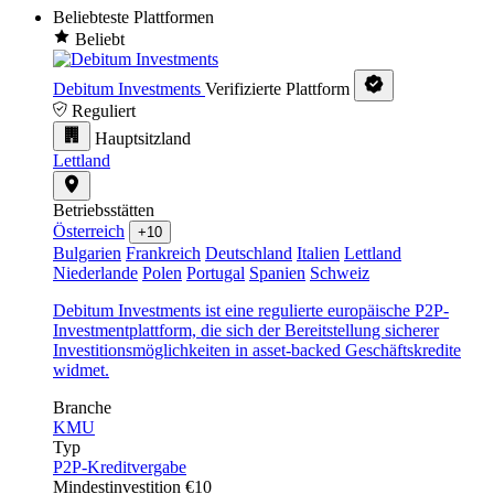
Beliebteste Plattformen
Beliebt
Debitum Investments
Verifizierte Plattform
Reguliert
Hauptsitzland
Lettland
Betriebsstätten
Österreich
+10
Bulgarien
Frankreich
Deutschland
Italien
Lettland
Niederlande
Polen
Portugal
Spanien
Schweiz
Debitum Investments ist eine regulierte europäische P2P-
Investmentplattform, die sich der Bereitstellung sicherer
Investitionsmöglichkeiten in asset-backed Geschäftskredite
widmet.
Branche
KMU
Typ
P2P-Kreditvergabe
Mindestinvestition
€10