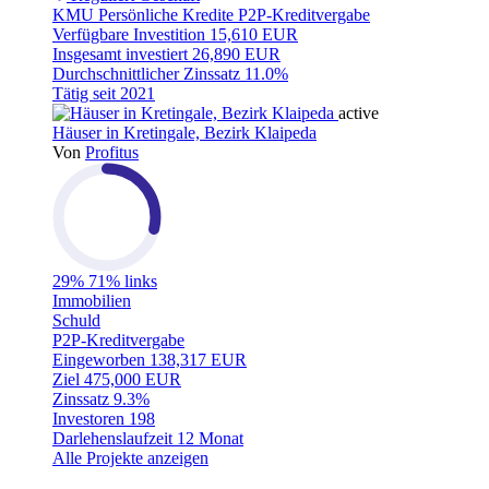
KMU
Persönliche Kredite
P2P-Kreditvergabe
Verfügbare Investition
15,610 EUR
Insgesamt investiert
26,890 EUR
Durchschnittlicher Zinssatz
11.0%
Tätig seit
2021
active
Häuser in Kretingale, Bezirk Klaipeda
Von
Profitus
29%
71% links
Immobilien
Schuld
P2P-Kreditvergabe
Eingeworben
138,317 EUR
Ziel
475,000 EUR
Zinssatz
9.3%
Investoren
198
Darlehenslaufzeit
12 Monat
Alle Projekte anzeigen