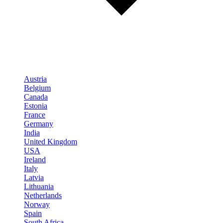
Austria
Belgium
Canada
Estonia
France
Germany
India
United Kingdom
USA
Ireland
Italy
Latvia
Lithuania
Netherlands
Norway
Spain
South Africa