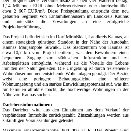
Der prognostizierte Verkaufsumsatz aus den vier Häusern beträgt
1,14 Millionen EUR ohne Mehrwertsteuer, oder durchschnittlich
etwa 2 607 EUR/m². Diese Preisgestaltung entspricht dem neu
gebauten Segment von Einfamilienhäusern im Landkreis Kaunas
und unterstützt die Erwartungen an eine erfolgreiche
Projektdurchführung.
Das Projekt befindet sich im Dorf Miriniškiai, Landkreis Kaunas, an
einem strategisch günstigen Standort in der Nähe der Autobahn
Kaunas–Marijampolė–Suwałki. Das Stadtzentrum von Kaunas ist
etwa 10,7 km vom Projekt entfernt, was den Bewohnern einen
bequemen Zugang zur städtischen Infrastruktur und zu
Arbeitsplätzen ermöglicht, während sie die Vorteile des Lebens
inmitten der Natur genießen. Die Umgebung ist durch freistehende
Wohnhäuser und neu entstehende Wohnanlagen geprägt. Der Bezirk
weist eine geringere Bebauungsdichte, eine ruhigere
Wohnumgebung und ein starkes Entwicklungspotenzial auf, was ihn
für Familien attraktiv macht, die hochwertige Wohnungen in der
Nähe von Kaunas suchen.
Darlehensinformationen:
Das Darlehen wird aus den Einnahmen aus dem Verkauf der
verpfändeten Immobilie zurückgezahlt. Zinszahlungen werden aus
zukünftigen Vorauszahlungen geleistet.
Maximale Finanzierungshöhe: 800 000 EUR. Das Projekt wird