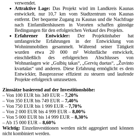
verwendet.
Attraktive Lage:
Das Projekt wird im Landkreis Kaunas
entwickelt, nur 10,7 km vom Stadtzentrum von Kaunas
entfernt. Der bequeme Zugang zu Kaunas und die Nachfrage
nach Einfamilienhäusern in Vororten schaffen günstige
Bedingungen für den erfolgreichen Verkauf des Projekts.
Erfahrener Entwickler:
Der Projektinhaber hat
umfangreiche Erfahrungen in der Entwicklung von
Wohnimmobilien gesammelt. Während seiner Tätigkeit
wurden etwa 20 000 m² Wohnfläche entwickelt,
einschließlich des erfolgreichen Abschlusses von
Wohnanlagen wie „Gulbių takas“, „Gervių duetas“, „Žuvinto
kvartalas“ und anderen. Diese Erfahrung ermöglicht es dem
Entwickler, Bauprozesse effizient zu steuern und laufende
Projekte erfolgreich umzusetzen.
Zinssätze basierend auf der Investitionshöhe:
– Von 100 EUR bis 349 EUR –
7,20%
– Von 350 EUR bis 749 EUR –
7,40%
– Von 750 EUR bis 1 999 EUR –
7,70%
– Von 2 000 EUR bis 4 999 EUR –
8,00%
– Von 5 000 EUR bis 14 999 EUR –
8,30%
– Ab 15 000 EUR –
8,60%
Wichtig:
Einzelinvestitionen werden nicht aggregiert und können
nicht kombiniert werden.