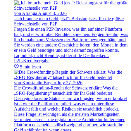
von Afranga
August 3, 2026
„Ich brauche mein Geld jetzt“: Belastungstest für die größte
Schwachstelle von P2P
Fragen Sie einen P2P-Investor, was ihn auf einer Plattform
hält, und er wird über Renditen sprechen. Fragen Sie ihn, was
ihn beinahe zum Verlassen der Plattform bewogen hätte, und
Sie werden eine andere Geschichte hören: den Monat, in dem
er sein Geld benötigte und nicht darauf zugreifen konnte.
Liquidität, nicht Rendite, ist der stille Dealbreaker...
P2P-Kreditvergabe
5 min lesen
von Konstantin Boyko
July 27, 2026
Die Crowdfunding-Regeln der Schweiz erklärt: Was die
„SRO-Regulierung“ tatsächlich für Ihr Geld bedeutet
Der regulatorische Status ist am wichtigsten, wenn er konkret
ist – wer die Plattform reguliert, was genau unter diese
Aufsicht fällt und welche Risiken sie tatsächlich abdeckt.
Diese Frage ist wichtiger, als die meisten Marketingseiten
vermuten lassen – die regulatorische Architektur hinter einer
Plattform entscheidet stillschweigend darüber, wie stark Ihr
Geld gefährdet ist, wenn etwas...